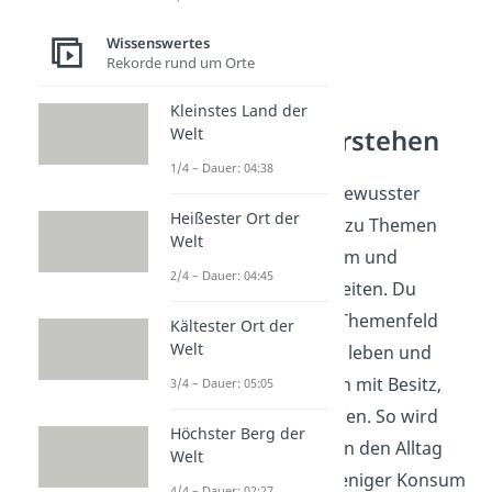
Wissenswertes
Rekorde rund um Orte
Kleinstes Land der
Lebensstile verstehen
Welt
1/4 – Dauer: 04:38
Minimalismus ist ein bewusster
Heißester Ort der
Lebensstil und gehört zu Themen
Welt
rund um Alltag, Konsum und
2/4 – Dauer: 04:45
persönliche Gewohnheiten. Du
vergleichst in diesem Themenfeld
Kältester Ort der
Welt
verschiedene Arten zu leben und
schaust, wie Menschen mit Besitz,
3/4 – Dauer: 05:05
Zeit und Stress umgehen. So wird
Höchster Berg der
klar, wie Gewohnheiten den Alltag
Welt
prägen und warum weniger Konsum
4/4 – Dauer: 02:27