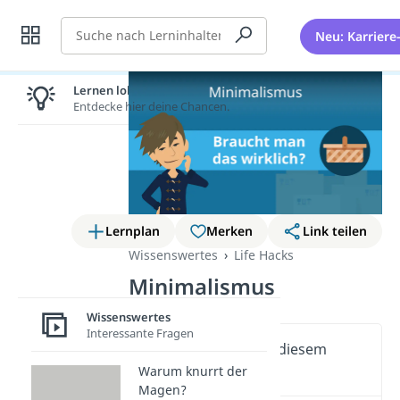
Suche
Neu: Karriere
Lernen lohnt sich!
Entdecke hier deine Chancen.
Lernplan
Merken
Link teilen
Wissenswertes
Life Hacks
Minimalismus
Wissenswertes
Interessante Fragen
Wichtige Inhalte in diesem
Video
Warum knurrt der
Magen?