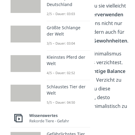
Deutschland
du dir überlegen, ob du sie vielleicht
reparieren oder wiederverwenden
2/5 – Dauer: 03:03
kannst. Das gilt übrigens nicht nur
Größte Schlange
für Gegenstände, sondern auch für
der Welt
Verpflichtungen und Gewohnheiten
.
3/5 – Dauer: 03:04
Grundsätzlich heißt Minimalismus
Kleinstes Pferd der
nicht, dass du auf alles verzichtest.
Welt
Es geht darum, die
richtige Balance
4/5 – Dauer: 02:52
zwischen Konsum und Verzicht zu
Schlaustes Tier der
finden. Je bewusster du diese
Welt
Entscheidungen triffst, desto
5/5 – Dauer: 04:50
leichter
fällt es dir, minimalistisch zu
leben.
Wissenswertes
Rekorde Tiere - Gefahr
Gefährlichstes Tier