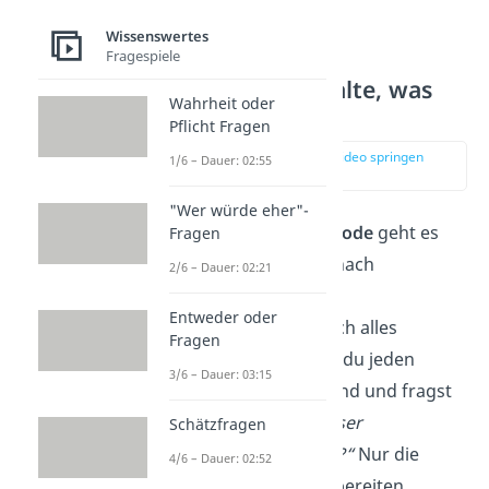
Wissenswertes
Fragespiele
KonMari — Behalte, was
Wahrheit oder
Freude macht
Pflicht Fragen
zur Stelle im Video springen
1/6 – Dauer: 02:55
(01:45)
"Wer würde eher"-
Bei der
KonMari-Methode
geht es
Fragen
darum, seinen Besitz nach
2/6 – Dauer: 02:21
emotionalem Wert
zu
Entweder oder
beurteilen. Statt einfach alles
Fragen
auszusortieren, hältst du jeden
3/6 – Dauer: 03:15
Gegenstand in der Hand und fragst
dich:
„Macht mich dieser
Schätzfragen
Gegenstand glücklich?“
Nur die
4/6 – Dauer: 02:52
Dinge, die dir Freude bereiten,