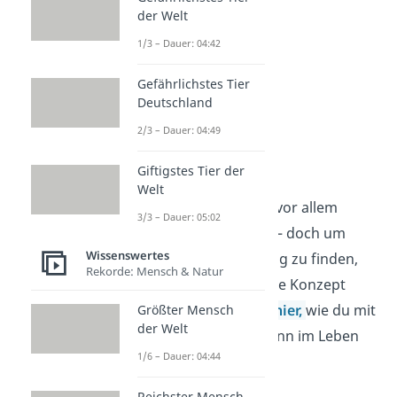
der Welt
1/3 – Dauer: 04:42
Gefährlichstes Tier
Deutschland
2/3 – Dauer: 04:49
Ikigai
Giftigstes Tier der
Welt
Minimalismus schafft vor allem
3/3 – Dauer: 05:02
äußerlich viel Klarheit – doch um
Wissenswertes
auch innerlich Erfüllung zu finden,
Rekorde: Mensch & Natur
kann dir das japanische Konzept
Ikigai
helfen. Erfahre
hier,
wie du mit
Größter Mensch
der Welt
Ikigai einen tieferen Sinn im Leben
1/6 – Dauer: 04:44
findest.
Reichster Mensch