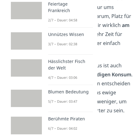
Feiertage
finden. Es geht nicht nur ums
Frankreich
Ausmisten, sondern darum, Platz für
2/7 – Dauer: 04:58
das zu schaffen, was dir wirklich
am
Herzen liegt
. Sei es mehr Zeit für
Unnützes Wissen
dich, deine Hobbys oder einfach
3/7 – Dauer: 02:38
weniger Stress.
Hässlichster Fisch
Übrigens:
Minimalismus ist auch
der Welt
eine
Antwort
auf ständigen Konsum
.
4/7 – Dauer: 03:06
Immer mehr Menschen entscheiden
Blumen Bedeutung
sich bewusst gegen das ewige
„Mehr“ und leben mit weniger, um
5/7 – Dauer: 03:47
freier und unbeschwerter zu sein.
Berühmte Piraten
6/7 – Dauer: 04:02