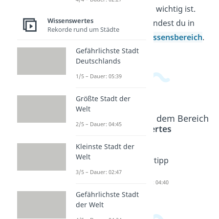
für manche Menschen wichtig ist.
Wissenswertes
Weitere Videos dazu findest du in
Rekorde rund um Städte
unserem
Allgemeinwissensbereich
.
Gefährlichste Stadt
Deutschlands
1/5 – Dauer: 05:39
Größte Stadt der
Welt
Beliebte Inhalte aus dem Bereich
2/5 – Dauer: 04:45
Wissenswertes
Kleinste Stadt der
Welt
Waldbad
Journali
Spartipp
en
ng
s
3/5 – Dauer: 02:47
Dauer: 03:06
Dauer: 04:37
Dauer: 04:40
Gefährlichste Stadt
der Welt