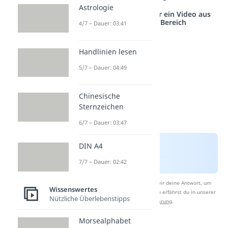
Astrologie
Studyflix vernetzt: Hier ein Video aus
einem anderen Bereich
4/7 – Dauer: 03:41
Handlinien lesen
5/7 – Dauer: 04:49
Chinesische
Sternzeichen
6/7 – Dauer: 03:47
DIN A4
7/7 – Dauer: 02:42
Nach Beantwortung speichern wir deine Antwort, um
Wissenswertes
Studyflix zu verbessern. Mehr dazu erfährst du in unserer
Nützliche Überlebenstipps
Datenschutzerklärung
.
Morsealphabet