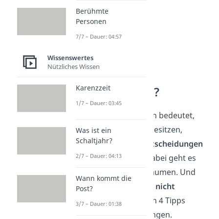
Berühmte
Personen
7/7 – Dauer: 04:57
Wissenswertes
Nützliches Wissen
Wie lebt man
Karenzzeit
minimalistisch?
1/7 – Dauer: 03:45
Minimalistisch zu leben bedeutet,
nicht nur weniger zu besitzen,
Was ist ein
Schaltjahr?
sondern
bewusste Entscheidungen
2/7 – Dauer: 04:13
im Alltag zu treffen. Dabei geht es
um mehr als nur Aufräumen. Und
Wann kommt die
das Beste daran: Es ist
nicht
Post?
kompliziert
. Mit diesen 4 Tipps
3/7 – Dauer: 01:38
kannst du sofort anfangen.