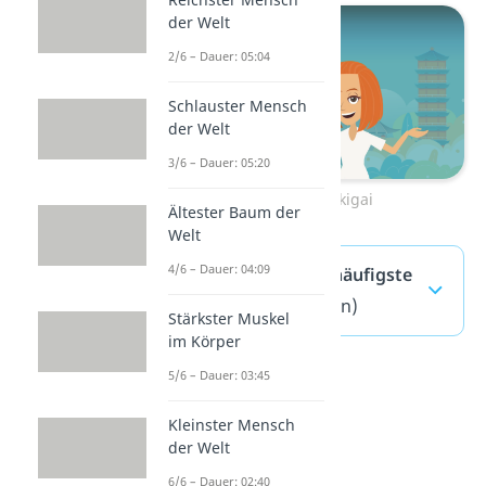
der Welt
2/6 – Dauer: 05:04
Schlauster Mensch
der Welt
3/6 – Dauer: 05:20
Zum Video: Ikigai
Ältester Baum der
Welt
4/6 – Dauer: 04:09
Minimalismus — häufigste
Fragen
(ausklappen)
Stärkster Muskel
im Körper
5/6 – Dauer: 03:45
Kleinster Mensch
der Welt
6/6 – Dauer: 02:40