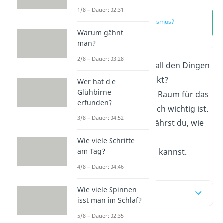
1/8 – Dauer: 02:31
Was ist
Minimalismus?
Warum gähnt
(00:14)
man?
2/8 – Dauer: 03:28
Fühlst du dich oft von all den Dingen
um dich herum erdrückt?
Wer hat die
Glühbirne
Minimalismus
hilft dir Raum für das
erfunden?
zu schaffen, was wirklich wichtig ist.
3/8 – Dauer: 04:52
Hier
und im
Video
erfährst du, wie
du Schritt für Schritt
Wie viele Schritte
minimalistischer leben kannst.
am Tag?
4/8 – Dauer: 04:46
Wie viele Spinnen
Inhaltsübersicht
isst man im Schlaf?
5/8 – Dauer: 02:35