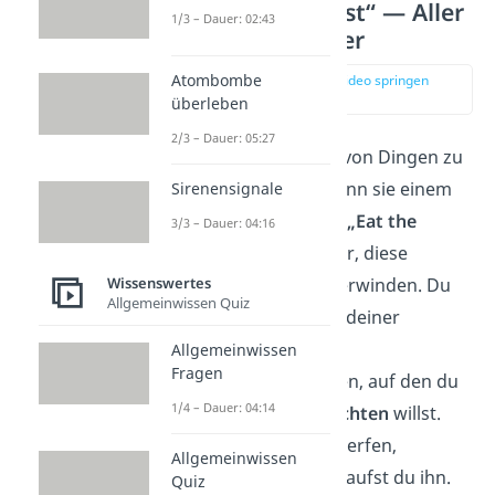
„Eat the Frog First“ — Aller
1/3 – Dauer: 02:43
Anfang ist schwer
Atombombe
zur Stelle im Video springen
(00:55)
überleben
2/3 – Dauer: 05:27
Es ist oft schwer, sich von Dingen zu
trennen, vor allem, wenn sie einem
Sirenensignale
am Herzen liegen. Die
„Eat the
3/3 – Dauer: 04:16
Frog“-Methode
hilft dir, diese
Wissenswertes
Hemmschwelle zu überwinden. Du
Allgemeinwissen Quiz
beginnst damit, einen deiner
liebsten Gegenstände
Allgemeinwissen
Fragen
auszusortieren — einen, auf den du
1/4 – Dauer: 04:14
eigentlich nicht verzichten
willst.
Aber statt ihn wegzuwerfen,
Allgemeinwissen
verschenkst oder verkaufst du ihn.
Quiz