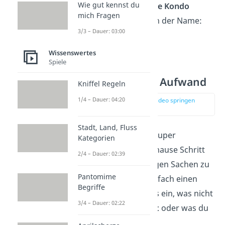
Wie gut kennst du
Aufräumexpertin
Marie Kondo
mich Fragen
entwickelt. Daher auch der Name:
3/3 – Dauer: 03:00
KonMari
.
Wissenswertes
Spiele
Korbmethode —
Ausmisten ohne Aufwand
Kniffel Regeln
1/4 – Dauer: 04:20
zur Stelle im Video springen
(02:28)
Stadt, Land, Fluss
Die
Korbmethode
ist super
Kategorien
praktisch, um dein Zuhause Schritt
2/4 – Dauer: 02:39
für Schritt von unnötigen Sachen zu
Pantomime
befreien. Nimm dir einfach einen
Begriffe
Korb und sammel alles ein, was nicht
3/4 – Dauer: 02:22
an seinen
Platz gehört
oder was du
nicht mehr brauchst
.