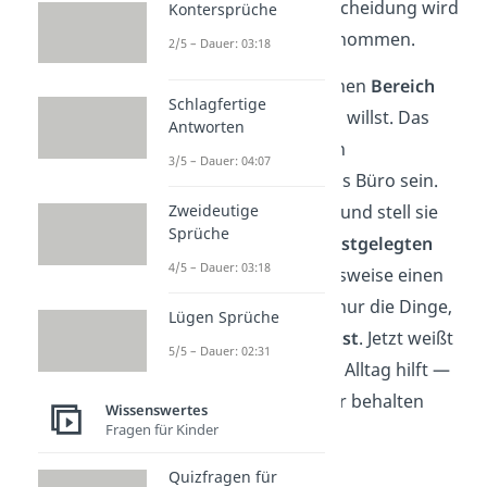
aussortieren
. Die Entscheidung wird
Kontersprüche
dir quasi von allein genommen.
2/5 – Dauer: 03:18
Suche dir als Erstes einen
Bereich
Schlagfertige
aus, den du ausmisten willst. Das
Antworten
kann zum Beispiel dein
3/5 – Dauer: 04:07
Kleiderschrank und das Büro sein.
Zweideutige
Packe alles in Kartons und stell sie
Sprüche
beiseite. Über einen
festgelegten
4/5 – Dauer: 03:18
Zeitraum
, wie beispielsweise einen
Monat entnimmst du nur die Dinge,
Lügen Sprüche
die du
wirklich brauchst
. Jetzt weißt
5/5 – Dauer: 02:31
du, was dir wirklich im Alltag hilft —
und was du nicht mehr behalten
Wissenswertes
Fragen für Kinder
musst.
Quizfragen für