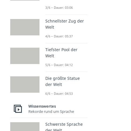
Tischmanieren
3/6 – Dauer: 03:06
Dauer: 04:45
Knigge
Schnellster Zug der
Dauer: 02:40
Phishing
Welt
Dauer: 05:05
4/6 – Dauer: 05:37
Minimalismus
Dauer: 04:17
Tiefster Pool der
Waldbaden
Welt
Dauer: 03:06
Journaling
5/6 – Dauer: 04:12
Dauer: 04:37
Die größte Statue
der Welt
6/6 – Dauer: 04:53
Wissenswertes
Rekorde rund um Sprache
Schwerste Sprache
der Welt