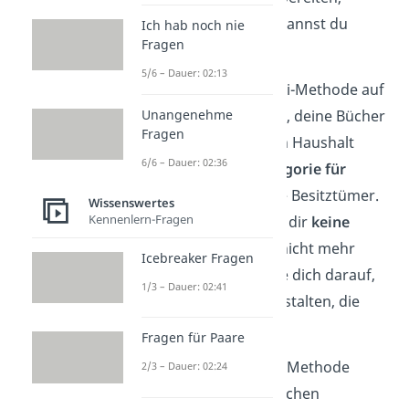
bleiben. Alles andere kannst du
Ich hab noch nie
Fragen
loslassen.
5/6 – Dauer: 02:13
Du kannst die KonMari-Methode auf
deinen Kleiderschrank, deine Bücher
Unangenehme
Fragen
oder deinen gesamten Haushalt
6/6 – Dauer: 02:36
anwenden. Gehe
Kategorie für
Kategorie
durch deine Besitztümer.
Wissenswertes
Kennenlern-Fragen
Sortiere alles aus, was dir
keine
Freude
bereitet oder nicht mehr
Icebreaker Fragen
nützlich ist. Fokussiere dich darauf,
1/3 – Dauer: 02:41
eine Umgebung zu gestalten, die
dich
glücklich
macht.
Fragen für Paare
Schon gewusst:
Diese Methode
2/3 – Dauer: 02:24
wurde von der japanischen