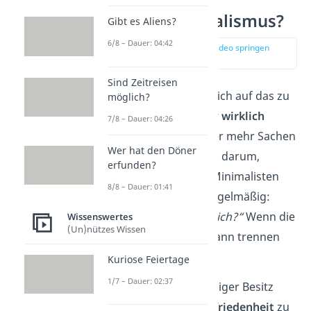
Was ist Minimalismus?
Gibt es Aliens?
6/8 – Dauer: 04:42
zur Stelle im Video springen
(00:14)
Sind Zeitreisen
Minimalismus
heißt, sich auf das zu
möglich?
konzentrieren, was dir
wirklich
7/8 – Dauer: 04:26
wichtig
ist. Statt immer mehr Sachen
Wer hat den Döner
anzusammeln, geht es darum,
erfunden?
Ballast loszuwerden. Minimalisten
8/8 – Dauer: 01:41
fragen sich deshalb regelmäßig:
„Brauche ich das wirklich?“
Wenn die
Wissenswertes
(Un)nützes Wissen
Antwort nein lautet, dann trennen
sie sich davon.
Kuriose Feiertage
1/7 – Dauer: 02:37
Das Ziel ist es, mit weniger Besitz
mehr
Klarheit und Zufriedenheit
zu