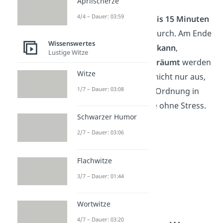
Aprilscherze
4/4 – Dauer: 03:59
Gönn dir jeden Tag
5 bis 15 Minuten
und geh einen Raum durch. Am Ende
Wissenswertes
überlegst du, was
wegkann
,
Lustige Witze
gespendet
oder
umgeräumt
werden
Witze
muss. So sortierst du nicht nur aus,
1/7 – Dauer: 03:08
sondern bringst auch Ordnung in
dein Zuhause — ganze ohne Stress.
Schwarzer Humor
2/7 – Dauer: 03:06
Flachwitze
3/7 – Dauer: 01:44
Wortwitze
4/7 – Dauer: 03:20