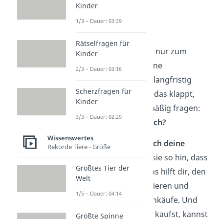
Kinder
Wie wirst du
1/3 – Dauer: 03:39
Minimalist?
Rätselfragen für
Minimalismus ist nicht nur zum
Kinder
Ausmisten, sondern eine
2/3 – Dauer: 03:16
Lebensweise
, die dich langfristig
Scherzfragen für
begleiten kann. Damit das klappt,
Kinder
solltest du dich regelmäßig fragen:
3/3 – Dauer: 02:29
Brauche ich das wirklich?
Wissenswertes
Ein einfacher Tipp:
Mach deine
Rekorde Tiere - Größe
Sachen sichtbar
. Stell sie so hin, dass
Größtes Tier der
du sie im Blick hast. Das hilft dir, den
Welt
Überblick nicht zu verlieren und
1/5 – Dauer: 04:14
vermeidet unnötige Einkäufe. Und
bevor du etwas Neues kaufst, kannst
Größte Spinne