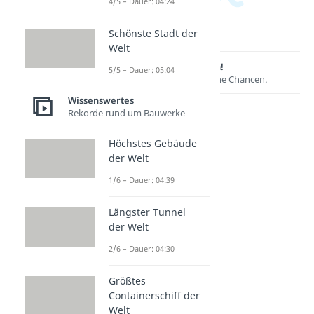
4/5 – Dauer: 04:24
Schönste Stadt der
Welt
Lernen lohnt sich!
5/5 – Dauer: 05:04
Entdecke hier deine Chancen.
Wissenswertes
Rekorde rund um Bauwerke
Höchstes Gebäude
der Welt
1/6 – Dauer: 04:39
Längster Tunnel
der Welt
Weitere Inhalte:
2/6 – Dauer: 04:30
Wissenswertes
Life Hacks
Größtes
Life Hacks
Containerschiff der
Dauer: 03:00
Welt