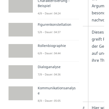
Charakterisierung -
Argumen
Beispiel
besonde
4/8 – Dauer: 04:24
nachvoll
Figurenkonstellation
Indirektes Argument
Dieses A
5/8 – Dauer: 04:37
greift Po
Rollenbiographie
der Gege
auf und
6/8 – Dauer: 04:44
ihre The
Dialoganalyse
7/8 – Dauer: 04:36
Kommunikationsanalys
e
8/8 – Dauer: 05:05
Plausibilitätsargument
Hier wird