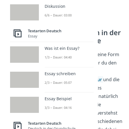
Diskussion
6/6 – Dauer: 03:00
Argumenttypen in der
Textarten Deutsch
Essay
Sachtextanalyse
Was ist ein Essay?
Die Sachtextanalyse ist eine Form
1/3 – Dauer: 04:40
der
Textanalyse
, bei der du den
Inhalt, die
Essay schreiben
Argumentationsstruktur
und die
2/3 – Dauer: 05:07
Sprache eines Sachtextes
analysierst. Dabei ist es natürlich
Essay Beispiel
auch wichtig, dass du die
3/3 – Dauer: 04:16
Argumente des Autors verstehst
und analysierst. Die verschiedenen
Textarten Deutsch
Deutsch in der Grundschule