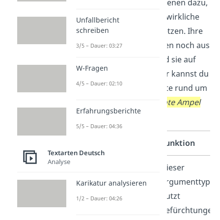
Diskussionen vor. Sie dienen dazu,
eine Behauptung ohne wirkliche
Unfallbericht
Begründung durchzusetzen. Ihre
schreiben
Bezeichnungen stammen noch aus
3/5 – Dauer: 03:27
der Antike. Deshalb sind sie auf
W-Fragen
Latein geschrieben. Hier kannst du
4/5 – Dauer: 02:10
verschiedene Argumente rund um
das Thema
„Über die rote Ampel
Erfahrungsberichte
gehen“
finden.
5/5 – Dauer: 04:36
Argumenttyp
Funktion
Textarten Deutsch
Analyse
argumentum
Dieser
ad baculum
Argumenttyp
Karikatur analysieren
nutzt
1/2 – Dauer: 04:26
(Argument mit
Befürchtungen,
dem Stock)