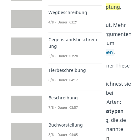
immer aus einer
B
ehauptung
,
Wegbeschreibung
einer
B
egründung
und
4/8 – Dauer: 03:21
einem
B
eispiel
aufgebaut. Mehr
über den Aufbau von Argumenten
Gegenstandsbeschreib
erfährst du im Beitrag zum
ung
Argumentation schreiben
.
5/8 – Dauer: 03:28
Für die Begründung deiner These
Tierbeschreibung
gibt es verschiedene
6/8 – Dauer: 04:17
Möglichkeiten. Du bezeichnest sie
als
Argumenttypen
. Dabei
Beschreibung
unterscheidest du zwei Arten:
7/8 – Dauer: 03:57
Seriöse Argumentationstypen
belegen die Behauptung, die sie
Buchvorstellung
aufgestellt haben. Sogenannte
8/8 – Dauer: 04:05
Scheinargumente
geben