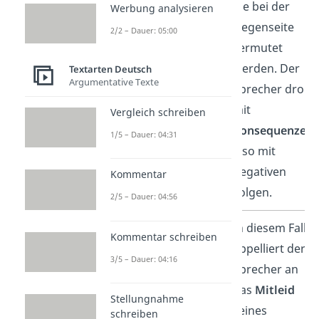
die bei der
Werbung analysieren
Gegenseite
2/2 – Dauer: 05:00
vermutet
werden. Der
Textarten Deutsch
Argumentative Texte
Sprecher droht
mit
Vergleich schreiben
Konsequenzen
,
1/5 – Dauer: 04:31
also mit
negativen
Kommentar
Folgen.
2/5 – Dauer: 04:56
argumentum
In diesem Fall
Kommentar schreiben
ad
appelliert der
3/5 – Dauer: 04:16
misericordiam
Sprecher an
das
Mitleid
(Appell an das
Stellungnahme
seines
schreiben