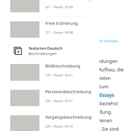
6/7 – Dauer: 05:49
Was ist ein
Freie Erörterung
Argumenttyp?
7/7 – Dauer: 04:58
zur Stelle im Video springen
(00:14)
Textarten Deutsch
Beschreibungen
Argumente sind Begründungen
Bildbeschreibung
mit einem bestimmten Aufbau, die
1/8 – Dauer: 03:41
du in argumentativen Texten
findest. Dazu zählst du zum
Personenbeschreibung
Beispiel
Erörterungen
,
Essays
2/8 – Dauer: 03:51
oder
Kommentare
. Du beziehst
darin zu einer Frage Stellung.
Vorgangsbeschreibung
Argumente helfen dir, deinen
3/8 – Dauer: 03:10
Standpunkt zu erklären. Sie sind