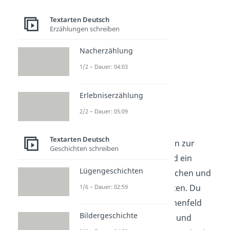
häufigste Fragen
Textarten Deutsch
(ausklappen)
Erzählungen schreiben
Nacherzählung
1/2 – Dauer: 04:03
Erlebniserzählung
2/2 – Dauer: 05:09
Textarten Deutsch
Geschichten schreiben
Argumentation
Lügengeschichten
verstehen
1/6 – Dauer: 02:59
Argumenttypen gehören zur
Bildergeschichte
Argumentation und sind ein