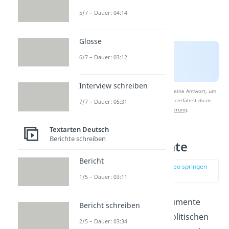
5/7 – Dauer: 04:14
Glosse
6/7 – Dauer: 03:12
Interview schreiben
Nach Beantwortung speichern wir deine Antwort, um
Studyflix zu verbessern. Mehr dazu erfährst du in
7/7 – Dauer: 05:31
unserer
Datenschutzerklärung
.
Textarten Deutsch
Berichte schreiben
Scheinargumente
Bericht
zur Stelle im Video springen
(03:11)
1/5 – Dauer: 03:11
Sogenannte Scheinargumente
Bericht schreiben
kommen vor allem in politischen
2/5 – Dauer: 03:34