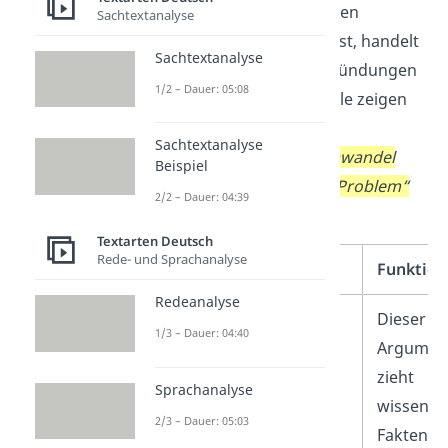
Argumenttypen und ihren
Sachtextanalyse
Funktionen sehen kannst, handelt
Sachtextanalyse
es sich um gültige Begründungen
1/2 – Dauer: 05:08
einer These. Die Beispiele zeigen
verschiedene Wege, die
Sachtextanalyse
Behauptung
„Der Klimawandel
Beispiel
existiert/ist ein großes Problem“
2/2 – Dauer: 04:39
zu begründen.
Textarten Deutsch
Rede- und Sprachanalyse
Argumenttyp
Funktion
Redeanalyse
Faktenargument
Dieser
1/3 – Dauer: 04:40
Argumen
zieht
Sprachanalyse
wissensch
2/3 – Dauer: 05:03
Fakten h