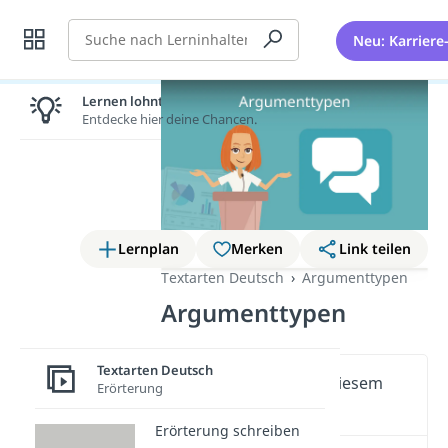
Suche
Neu: Karriere
Lernen lohnt sich!
Entdecke hier deine Chancen.
Lernplan
Merken
Link teilen
Textarten Deutsch
Argumenttypen
Argumenttypen
Textarten Deutsch
Wichtige Inhalte in diesem
Erörterung
Video
Erörterung schreiben