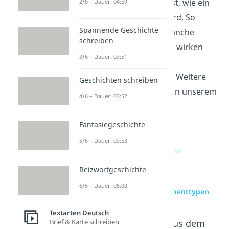
2/6 – Dauer: 04:59
wichtiger Teil von sachlichen und
meinungsbetonten Texten. Du
Spannende Geschichte
ordnest in diesem Themenfeld
schreiben
Thesen, Begründungen und
3/6 – Dauer: 03:51
Beispiele und vergleichst, wie ein
Standpunkt gestützt wird. So
Geschichten schreiben
erkennst du, warum manche
4/6 – Dauer: 03:52
Aussagen überzeugend wirken
und andere nur wie
Fantasiegeschichte
Begründungen klingen. Weitere
5/6 – Dauer: 03:53
Videos dazu findest du in unserem
Deutschbereich
.
Reizwortgeschichte
6/6 – Dauer: 05:03
Textarten Deutsch
Brief & Karte schreiben