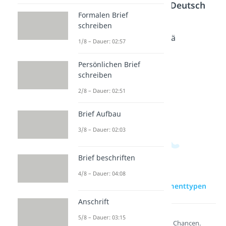
Formalen Brief
zur Videoseite: Argumenttypen
schreiben
1/8 – Dauer: 02:57
Beliebte Inhalte aus dem
Persönlichen Brief
Bereich
Textarten Deutsch
schreiben
2/8 – Dauer: 02:51
Analogi
Normat
Autoritä
sierend
ives
tsargu
Brief Aufbau
es
Argume
ment
3/8 – Dauer: 02:03
Argume
nt
Dauer:
02:54
nt
Dauer:
02:44
Brief beschriften
Dauer:
03:10
4/8 – Dauer: 04:08
Anschrift
5/8 – Dauer: 03:15