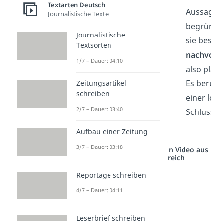
Textarten Deutsch
Aussage 
Journalistische Texte
begründe
Journalistische
sie beso
Textsorten
nachvoll
1/7 – Dauer: 04:10
also plaus
Es beruht
Zeitungsartikel
schreiben
einer log
2/7 – Dauer: 03:40
Schlussf
Aufbau einer Zeitung
3/7 – Dauer: 03:18
Studyflix vernetzt: Hier ein Video aus
einem anderen Bereich
Reportage schreiben
4/7 – Dauer: 04:11
Leserbrief schreiben