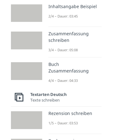
Analogisierendes Argument
Inhaltsangabe Beispiel
Dauer: 03:10
Normatives Argument
2/4 – Dauer: 03:45
Dauer: 02:44
Autoritätsargument
Zusammenfassung
Dauer: 02:54
Strohmann-Argument
schreiben
Dauer: 03:00
3/4 – Dauer: 05:08
Diskussion
Dauer: 03:00
Buch
Zusammenfassung
4/4 – Dauer: 04:33
Textarten Deutsch
Texte schreiben
Rezension schreiben
1/5 – Dauer: 03:53