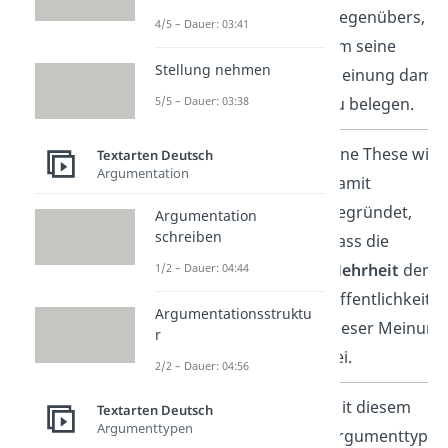
Mitleid)
Gegenübers,
4/5 – Dauer: 03:41
um seine
Stellung nehmen
Meinung damit
zu belegen.
5/5 – Dauer: 03:38
argumentum
Eine These wird
Textarten Deutsch
Argumentation
ad populum
damit
begründet,
Argumentation
(Beweisrede für
schreiben
dass die
das Volk)
Mehrheit
der
1/2 – Dauer: 04:44
Öffentlichkeit
Argumentationsstruktu
dieser Meinung
r
sei.
2/2 – Dauer: 04:56
argumentum
Mit diesem
Textarten Deutsch
Argumenttypen
ad hominem
Argumenttyp