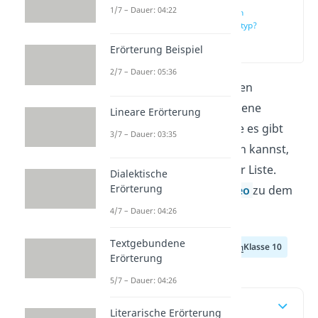
1/7 – Dauer: 04:22
Was ist ein
Argumenttyp?
(00:14)
Erörterung Beispiel
2/7 – Dauer: 05:36
In argumentativen Texten
begegnen dir verschiedene
Lineare Erörterung
Argumenttypen. Welche es gibt
3/7 – Dauer: 03:35
und wie du sie erkennen kannst,
zeigen wir dir in unserer Liste.
Dialektische
Erörterung
Schau dir auch das
Video
zu dem
Thema an!
4/7 – Dauer: 04:26
Textgebundene
Klasse 8
Klasse 9
Klasse 10
Erörterung
5/7 – Dauer: 04:26
Inhaltsübersicht
Literarische Erörterung