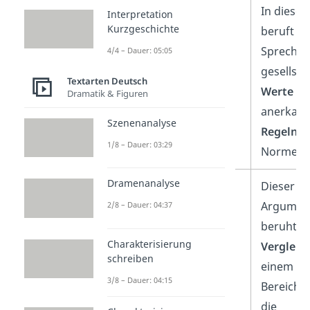
Normatives
In diesem
Interpretation
Kurzgeschichte
Argument
beruft si
Sprecher
4/4 – Dauer: 05:05
gesellsch
Textarten Deutsch
Werte
un
Dramatik & Figuren
anerkann
Szenenanalyse
Regeln
– 
1/8 – Dauer: 03:29
Normen.
Dramenanalyse
Analogisierendes
Dieser
Argument
Argumen
2/8 – Dauer: 04:37
beruht a
Charakterisierung
Vergleic
schreiben
einem äh
3/8 – Dauer: 04:15
Bereich. 
die