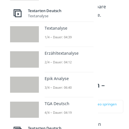
wiederum
keine belastbare
Textarten Deutsch
Begründung ihrer These.
Textanalyse
Textanalyse
1/4 – Dauer: 04:39
Erzähltextanalyse
2/4 – Dauer: 04:12
Epik Analyse
Argumenttypen –
3/4 – Dauer: 06:40
Übersicht
TGA Deutsch
zur Stelle im Video springen
(00:32)
4/4 – Dauer: 04:19
Wie du an den folgenden
Textarten Deutsch