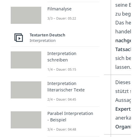
seine Be
Filmanalyse
zu begrü
3/3 – Dauer: 05:22
Das heißt
handelt 
Textarten Deutsch
nachgew
Interpretation
Tatsache
Interpretation
sich bel
schreiben
lassen.
1/4 – Dauer: 05:15
Autoritätsargument
Dieses A
Interpretation
literarischer Texte
stützt sic
Aussagen
2/4 – Dauer: 04:45
Experten
Parabel Interpretation
anerkan
- Beispiel
Organisa
3/4 – Dauer: 04:48