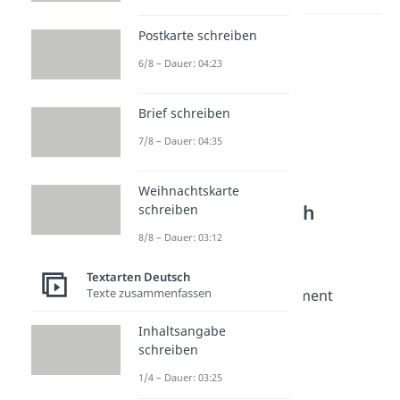
Postkarte schreiben
zur Videoseite: Argumenttypen
6/8 – Dauer: 04:23
Lernen lohnt sich!
Entdecke hier deine Chancen.
Brief schreiben
7/8 – Dauer: 04:35
Weihnachtskarte
schreiben
8/8 – Dauer: 03:12
Textarten Deutsch
Texte zusammenfassen
Weitere Inhalte:
Textarten Deutsch
Inhaltsangabe
Argumenttypen
schreiben
Argumenttypen
1/4 – Dauer: 03:25
Dauer: 05:24