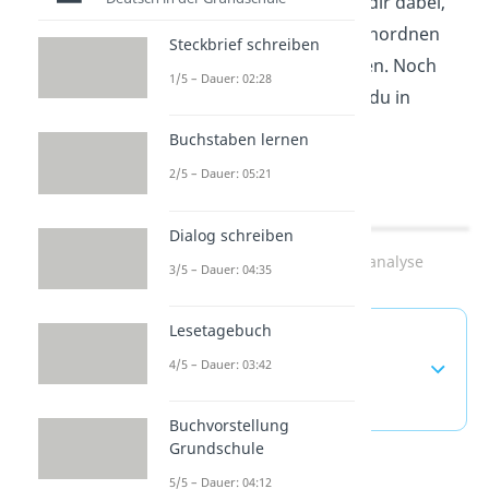
Argumenttypen helfen dir dabei,
die Aussagen im Text einordnen
Steckbrief schreiben
und bewerten zu können. Noch
1/5 – Dauer: 02:28
mehr darüber erfährst du in
unserem
Beitrag zur
Buchstaben lernen
Sachtextanalyse
!
2/5 – Dauer: 05:21
Dialog schreiben
3/5 – Dauer: 04:35
Lesetagebuch
4/5 – Dauer: 03:42
Zum Video: Sachtextanalyse
Buchvorstellung
Grundschule
Argumenttypen —
5/5 – Dauer: 04:12