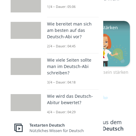
dazu!
1/4 – Dauer: 05:06
Wie bereitet man sich
am besten auf das
Deutsch-Abi vor?
2/4 – Dauer: 04:45
Wie viele Seiten sollte
man im Deutsch-Abi
Zum Video: Selbstbewusstsein stärken
schreiben?
3/4 – Dauer: 04:18
Wie wird das Deutsch-
Abitur bewertet?
4/4 – Dauer: 04:29
Beliebte Inhalte aus dem
Textarten Deutsch
Bereich
Textarten Deutsch
Nützliches Wissen für Deutsch