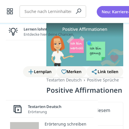
Suche
Neu: Karriere
Lernen lohnt sich!
Entdecke hier deine Chancen.
Lernplan
Merken
Link teilen
Textarten Deutsch
Positive Sprüche
Positive Affirmationen
Textarten Deutsch
Wichtige Inhalte in diesem
Erörterung
Video
Erörterung schreiben