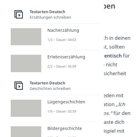
Ein erfülltes Leben
Textarten Deutsch
führen
Erzählungen schreiben
Damit du die positiven
Nacherzählung
Affirmationen tatsächlich in deinen
1/2 – Dauer: 04:03
Alltag integrieren kannst, sollten
sie
realistisch
und
authentisch
für
Erlebniserzählung
dich sein. Versuche also nicht
2/2 – Dauer: 05:09
direkt, deine größte Unsicherheit
verändern zu wollen.
Textarten Deutsch
Geschichten schreiben
Bist du ein sehr unzufrieden mit
Lügengeschichten
dir selbst, ist die Affirmation
„Ich
1/6 – Dauer: 02:59
liebe mich bedingungslos.
“
für den
Anfang etwas extrem. Taste dich
Bildergeschichte
langsam heran, zum Beispiel mit