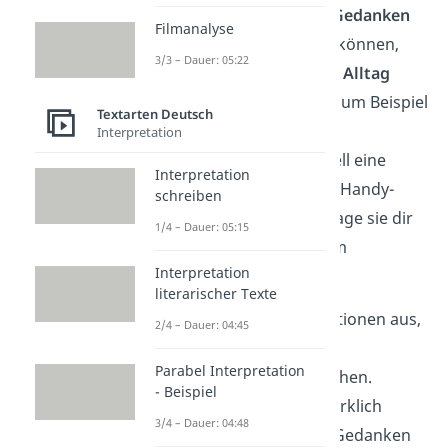
Damit diese
positiven Gedanken
Filmanalyse
ihre Wirkung entfalten können,
3/3 – Dauer: 05:22
solltest du sie in deinen
Alltag
integrieren. Hänge dir zum Beispiel
Textarten Deutsch
ein Post-it an deinen
Interpretation
Badezimmerspiegel, stell eine
Interpretation
positive Affirmation als Handy-
schreiben
Hintergrund ein oder sage sie dir
1/4 – Dauer: 05:15
jeden Morgen nach dem
Interpretation
Aufstehen auf.
literarischer Texte
Wichtig:
Wähle Affirmationen aus,
2/4 – Dauer: 04:45
die deinen
Werten
und
Parabel Interpretation
Einstellungen
entsprechen.
- Beispiel
Überlege dir, was dir wirklich
3/4 – Dauer: 04:48
wichtig ist und welche Gedanken