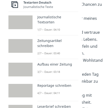
Textarten Deutsch
Möglichkeiten und Chancen zu
Journalistische Texte
ergreifen.
Journalistische
Ich bin der Schöpfer meines
Textsorten
eigenen Glücks.
1/7 – Dauer: 04:10
Ich bin geduldig und vertraue
auf den Prozess des Lebens.
Zeitungsartikel
schreiben
Ich bin frei von Zweifeln und
negativen Gedanken.
2/7 – Dauer: 03:40
Ich ziehe Erfolg und Wohlstand
Aufbau einer Zeitung
in mein Leben.
3/7 – Dauer: 03:18
Ich bin in der Lage, jeden Tag
zu genießen und dankbar zu
Reportage schreiben
sein.
4/7 – Dauer: 04:11
Ich bin in Verbindung mit
meiner inneren Weisheit.
Leserbrief schreiben