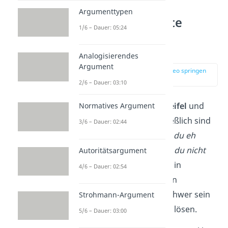
Argumenttypen
Wie du schlechte
1/6 – Dauer: 05:24
Affirmationen
bekämpfst
Analogisierendes
Argument
zur Stelle im Video springen
(01:18)
2/6 – Dauer: 03:10
Es ist völlig normal,
Zweifel
und
Normatives Argument
Ängste
zu haben. Schließlich sind
3/6 – Dauer: 02:44
Sätze wie „
Das schaffst du eh
nicht.“
oder „
Dafür bist du nicht
Autoritätsargument
gut genug.“
oft so sehr in
4/6 – Dauer: 02:54
unser Unterbewusstsein
eingebrannt, dass es schwer sein
Strohmann-Argument
kann, sich von ihnen zu lösen.
5/6 – Dauer: 03:00