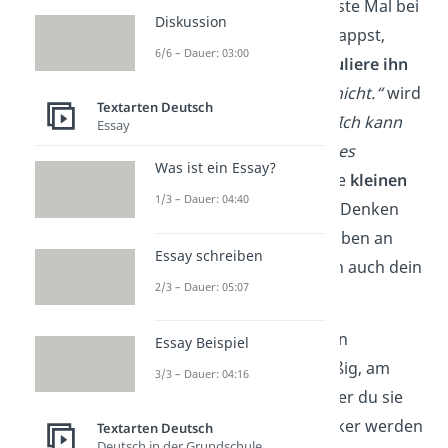
Wenn du dich das nächste Mal bei
Diskussion
so einem Gedanken ertappst,
6/6 – Dauer: 03:00
nimm ihn dir und
formuliere
ihn
um
.
Aus
„Ich kann das nicht.“
wird
Textarten Deutsch
dann zum Beispiel ein
„Ich kann
Essay
das schaffen, wenn ich es
Was ist ein Essay?
versuche.“
Durch solche
kleinen
1/3 – Dauer: 04:40
Änderungen
in deinem Denken
beeinflusst du den Glauben an
Essay schreiben
dich selbst und dadurch auch dein
2/3 – Dauer: 05:07
Handeln
.
Wiederhole die positiven
Essay Beispiel
Affirmationen regelmäßig, am
3/3 – Dauer: 04:16
besten
jeden Tag
. Je öfter du sie
wiederholst, desto stärker werden
Textarten Deutsch
Deutsch in der Grundschule