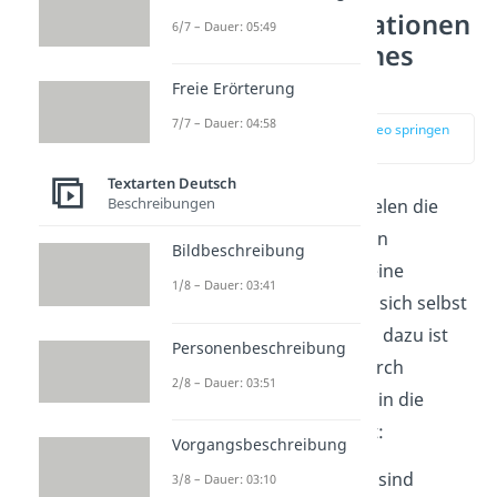
Positive Affirmationen
6/7 – Dauer: 05:49
für ein glückliches
Leben
Freie Erörterung
7/7 – Dauer: 04:58
zur Stelle im Video springen
(00:17)
Textarten Deutsch
Beschreibungen
Heutzutage steht bei vielen die
mentale Gesundheit
, ein
Bildbeschreibung
bewusstes Leben
und eine
1/8 – Dauer: 03:41
positive Einstellung
zu sich selbst
im Fokus! Der Schlüssel dazu ist
Personenbeschreibung
das
Mindset
, das du durch
2/8 – Dauer: 03:51
positive Affirmationen
in die
richtige Richtung lenkst:
Vorgangsbeschreibung
Positive Affirmationen
sind
3/8 – Dauer: 03:10