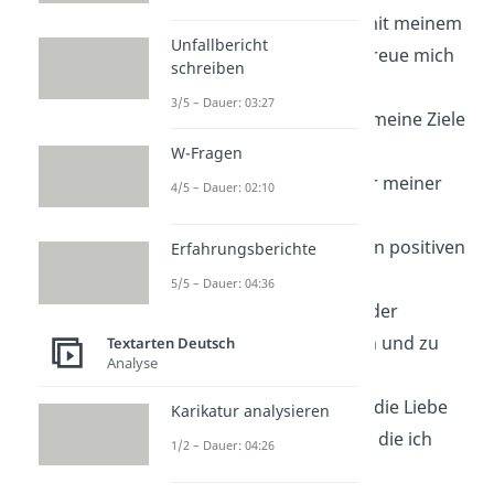
Ich bin im Frieden mit meinem
Unfallbericht
Vergangenen und freue mich
schreiben
auf meine Zukunft.
3/5 – Dauer: 03:27
Ich bin in der Lage, meine Ziele
zu erreichen.
W-Fragen
Ich bin der Schöpfer meiner
4/5 – Dauer: 02:10
Realität.
Ich bin umgeben von positiven
Erfahrungsberichte
Energien.
5/5 – Dauer: 04:36
Ich bin fähig, aus jeder
Erfahrung zu lernen und zu
Textarten Deutsch
Analyse
wachsen.
Ich bin dankbar für die Liebe
Karikatur analysieren
und Unterstützung, die ich
1/2 – Dauer: 04:26
erhalte.