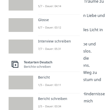
Ich bin fähig, meine Träume zu
5/7 – Dauer: 04:14
verwirklichen.
Ich bin umgeben von Liebe und
Glosse
Unterstützung.
6/7 – Dauer: 03:12
Ich bin ein strahlendes Licht in
dieser Welt.
Interview schreiben
Ich bin offen für Liebe und
7/7 – Dauer: 05:31
gebe sie bedingungslos.
Ich bin dankbar für die
Textarten Deutsch
Geschenke des Lebens.
Berichte schreiben
Ich bin auf meinem Weg zu
Bericht
persönlichem Wachstum und
1/5 – Dauer: 03:11
Erfolg.
Ich bin in der Lage, Hindernisse
Bericht schreiben
zu überwinden und mich
2/5 – Dauer: 03:34
weiterzuentwickeln.