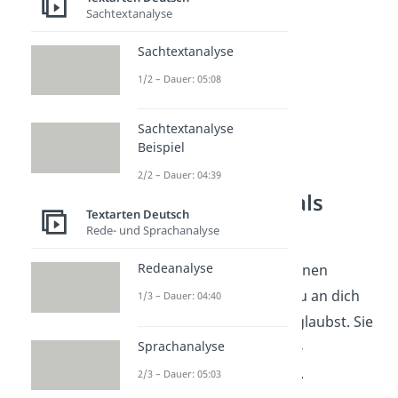
Sachtextanalyse
Sachtextanalyse
1/2 – Dauer: 05:08
Sachtextanalyse
Beispiel
40 Positive
2/2 – Dauer: 04:39
Affirmationen als
Textarten Deutsch
Inspiration
Rede- und Sprachanalyse
Redeanalyse
Mit positiven Affirmationen
sprichst du aus
, dass du an dich
1/3 – Dauer: 04:40
und deine Fähigkeiten glaubst. Sie
Sprachanalyse
sind deshalb oft als
Ich-
Botschaften
formuliert.
2/3 – Dauer: 05:03