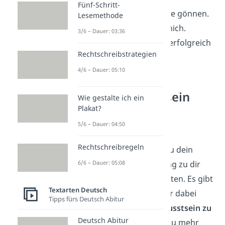
Fünf-Schritt-
Ich darf mir Ruhe gönnen.
Lesemethode
Ich arbeite für mich.
3/6 – Dauer: 03:36
Ich bin es wert, erfolgreich
Rechtschreibstrategien
zu sein.
4/6 – Dauer: 05:10
Selbstbewusstsein
Wie gestalte ich ein
stärken
Plakat?
5/6 – Dauer: 04:50
Nicht nur mit positiven
Rechtschreibregeln
Affirmationen kannst du dein
6/6 – Dauer: 05:08
Leben und die Beziehung zu dir
selbst bewusster gestalten. Es gibt
Textarten Deutsch
noch mehr Tipps, die dir dabei
Tipps fürs Deutsch Abitur
helfen, dein
Selbstbewusstsein zu
Deutsch Abitur
stärken
.
Hier
erfährst du mehr