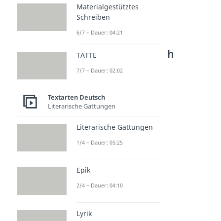
Materialgestütztes
Schreiben
6/7 – Dauer: 04:21
Weitere Inhalte:
Textarten Deutsch
TATTE
Positive Sprüche
7/7 – Dauer: 02:02
Positive Sprüche
Dauer: 02:51
Textarten Deutsch
Positive Affirmationen
Literarische Gattungen
Dauer: 03:22
Erfolg Sprüche
Literarische Gattungen
Dauer: 02:18
Komplimente
1/4 – Dauer: 05:25
Dauer: 02:22
Frühlingssprüche
Epik
Dauer: 03:06
2/4 – Dauer: 04:10
Lyrik