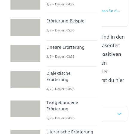
1/7 – Dauer: 04:22
Positive
Affirmationen für ein
glückliches Leben
(00:17)
Erörterung Beispiel
2/7 – Dauer: 05:36
Positive Affirmationen sind in den
letzten Jahren immer präsenter
Lineare Erörterung
geworden. Wie du mit
positiven
3/7 – Dauer: 03:35
Affirmationen
dein Leben
bewusster und glücklicher
Dialektische
Erörterung
gestalten kannst, erfährst du hier
und im
Video
!
4/7 – Dauer: 04:26
Textgebundene
Erörterung
Inhaltsübersicht
5/7 – Dauer: 04:26
Literarische Erörterung