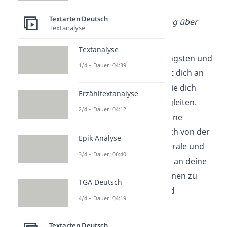
vornehme.
Textarten Deutsch
Ich wachse jeden Tag über
Textanalyse
mich hinaus.
Textanalyse
Du löst dich also von Ängsten und
1/4 – Dauer: 04:39
Zweifeln und orientierst dich an
positiven Gedanken
, die dich
Erzähltextanalyse
durch deinen Alltag begleiten.
2/4 – Dauer: 04:12
Dadurch änderst du deine
Einstellung
, befreist dich von der
Epik Analyse
negativen Gedankenspirale und
3/4 – Dauer: 06:40
erlaubst dir, tatsächlich an deine
Ziele, Träume
und Visionen zu
TGA Deutsch
glauben — bewusst und
4/4 – Dauer: 04:19
unterbewusst.
Textarten Deutsch