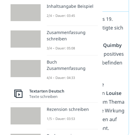
Affirmationen
Inhaltsangabe Beispiel
2/4 – Dauer: 03:45
Schon gegen Ende des 19.
Jahrhunderts beschäftigte sich
Zusammenfassung
der amerikanische
schreiben
Schriftsteller
Phineas Quimby
3/4 – Dauer: 05:08
mit der Frage, ob sich positives
Buch
Denken auf das Wohlbefinden
Zusammenfassung
auswirkt.
4/4 – Dauer: 04:33
Heute ist vor allem die
Textarten Deutsch
amerikanische Autorin
Louise
Texte schreiben
Hay
für ihre Werke zum Thema
Rezension schreiben
Wohlbefinden und die Wirkung
von positiven Gedanken auf
1/5 – Dauer: 03:53
die Gesundheit bekannt.