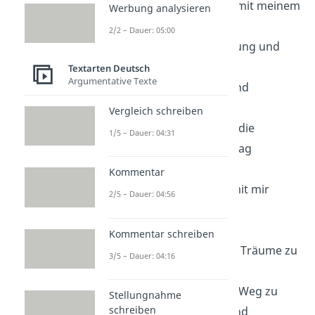
Ich bin im Einklang mit meinem
Werbung analysieren
wahren Selbst.
2/2 – Dauer: 05:00
Ich bin voller Hoffnung und
Zuversicht.
Textarten Deutsch
Argumentative Texte
Ich werde geliebt und
geschätzt.
Vergleich schreiben
Ich bin dankbar für die
1/5 – Dauer: 04:31
Wunder, die jeden Tag
geschehen.
Kommentar
Ich bin im Frieden mit mir
2/5 – Dauer: 04:56
selbst und meinen
Entscheidungen.
Kommentar schreiben
Ich bin fähig, meine Träume zu
3/5 – Dauer: 04:16
manifestieren.
Ich bin auf meinem Weg zu
Stellungnahme
schreiben
innerer Erfüllung und