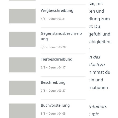
nämlich
Glaubensansätze
, mit
Wegbeschreibung
denen du deine Gedanken und
damit auch deine Einstellung zum
4/8 – Dauer: 03:21
Leben gezielt beeinflusst: Du
Gegenstandsbeschreib
stärkst dein Selbstwertgefühl und
ung
den Glauben an deine Fähigkeiten.
5/8 – Dauer: 03:28
Statt dich von negativen
Gedanken, wie „
Ich kann das
Tierbeschreibung
nicht!“
oder „
Ich bin einfach zu
6/8 – Dauer: 04:17
blöd!“
leiten zu lassen, nimmst du
eine
neue Perspektive
ein und
Beschreibung
orientierst dich an Affirmationen
7/8 – Dauer: 03:57
wie:
Buchvorstellung
Ich höre auf meine Intuition.
Ich erreiche, was ich mir
8/8 – Dauer: 04:05