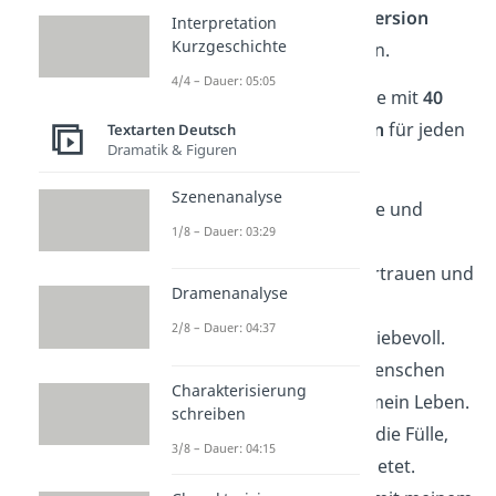
dir helfen, zur
besten Version
Interpretation
Kurzgeschichte
deines Selbst
zu werden.
4/4 – Dauer: 05:05
Hier findest du eine Liste mit
40
positiven Affirmationen
für jeden
Textarten Deutsch
Dramatik & Figuren
Tag:
Szenenanalyse
Ich bin voller Energie und
1/8 – Dauer: 03:29
Lebensfreude.
Ich strahle Selbstvertrauen und
Dramenanalyse
Stärke aus.
2/8 – Dauer: 04:37
Ich bin würdig und liebevoll.
Ich ziehe positive Menschen
Charakterisierung
und Situationen in mein Leben.
schreiben
Ich bin dankbar für die Fülle,
3/8 – Dauer: 04:15
die mir das Leben bietet.