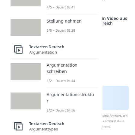
Zufriedenheit.
4/5 – Dauer: 03:41
Studyflix vernetzt: Hier ein Video aus
Stellung nehmen
einem anderen Bereich
5/5 – Dauer: 03:38
Textarten Deutsch
Argumentation
Argumentation
schreiben
1/2 – Dauer: 04:44
Argumentationsstruktu
r
2/2 – Dauer: 04:56
Nach Beantwortung speichern wir deine Antwort, um
Studyflix zu verbessern. Mehr dazu erfährst du in
Textarten Deutsch
unserer
Datenschutzerklärung
.
Argumenttypen