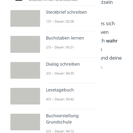
sie in dein Unterbewusstsein
eindringen.
Steckbrief schreiben
1/5 – Dauer: 02:28
Tipp:
Stelle dir vor, wie es sich
anfühlt, wenn die positiven
Buchstaben lernen
Affirmationen tatsächlich
wahr
2/5 – Dauer: 05:21
wären.
Visualisiere
dein
erfolgreiches Handeln und deine
Dialog schreiben
positiven Eigenschaften.
3/5 – Dauer: 04:35
Lesetagebuch
4/5 – Dauer: 03:42
Buchvorstellung
Grundschule
5/5 – Dauer: 04:12