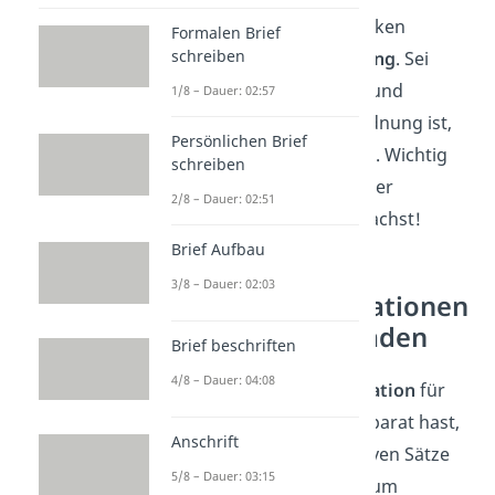
Veränderungen im Denken
Formalen Brief
schreiben
brauchen
Zeit
und
Übung
. Sei
geduldig mit dir selbst und
1/8 – Dauer: 02:57
bedenke, dass es in Ordnung ist,
Persönlichen Brief
Rückschläge zu erleben. Wichtig
schreiben
ist, dass du immer wieder
2/8 – Dauer: 02:51
aufstehst und weitermachst!
Brief Aufbau
3/8 – Dauer: 02:03
Positive Affirmationen
zum Herunterladen
Brief beschriften
4/8 – Dauer: 04:08
Damit du immer
Inspiration
für
positive Affirmationen parat hast,
Anschrift
haben wir dir die positiven Sätze
5/8 – Dauer: 03:15
für den Alltag als PDF zum