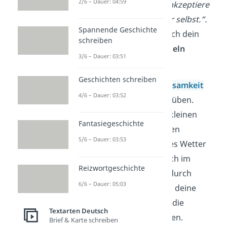
2/6 – Dauer: 04:59
der Formulierung
„Ich akzeptiere
mich und arbeite an mir selbst.
“.
Spannende Geschichte
Du
wirst merken, wie sich dein
schreiben
Mindset
und dein
Handeln
3/6 – Dauer: 03:51
verändern
.
Geschichten schreiben
Außerdem hilft es,
Achtsamkeit
4/6 – Dauer: 03:52
und
Wertschätzung
zu üben.
Achte im Alltag auf die kleinen
Fantasiegeschichte
Dinge, wie einen schönen
5/6 – Dauer: 03:53
Sonnenuntergang, gutes Wetter
oder ein nettes Gespräch im
Reizwortgeschichte
Supermarkt. Wie auch durch
6/6 – Dauer: 05:03
Affirmationen lenkst du deine
Gedanken dadurch auf die
Textarten Deutsch
positiven Dinge
im Leben.
Brief & Karte schreiben