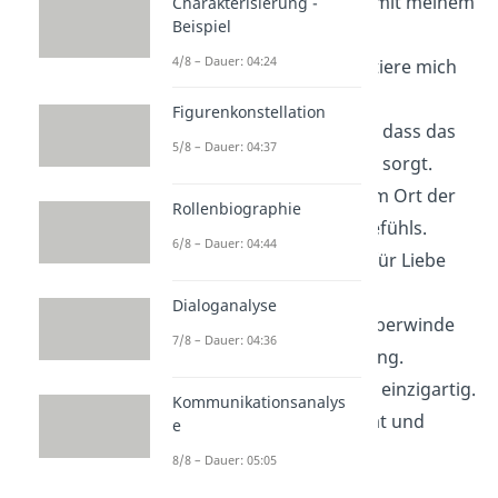
Ich bin im Einklang mit meinem
Charakterisierung -
Beispiel
inneren Frieden.
4/8 – Dauer: 04:24
Ich liebe und akzeptiere mich
selbst.
Figurenkonstellation
Ich vertraue darauf, dass das
5/8 – Dauer: 04:37
Universum für mich sorgt.
Ich handle aus einem Ort der
Rollenbiographie
Liebe und des Mitgefühls.
6/8 – Dauer: 04:44
Ich bin ein Magnet für Liebe
und Glück.
Dialoganalyse
Ich bin mutig und überwinde
7/8 – Dauer: 04:36
jede Herausforderung.
Ich bin wertvoll und einzigartig.
Kommunikationsanalys
Ich strahle Positivität und
e
Optimismus aus.
8/8 – Dauer: 05:05
Ich bin bereit, neue