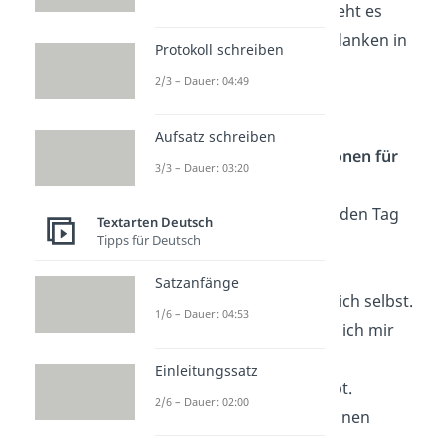
Bei Affirmationen geht es
darum, positive Gedanken in
Protokoll schreiben
sein Bewusstsein zu
2/3 – Dauer: 04:49
etablieren.
Aufsatz schreiben
Was sind Affirmationen für
3/3 – Dauer: 03:20
jeden Tag?
Affirmationen für jeden Tag
Textarten Deutsch
Tipps für Deutsch
sind zum Beispiel:
Ich bin genug.
Satzanfänge
Ich glaube an mich selbst.
1/6 – Dauer: 04:53
Ich schaffe, was ich mir
vornehme.
Einleitungssatz
Ich werde geliebt.
2/6 – Dauer: 02:00
Ich höre auf meinen
Körper.