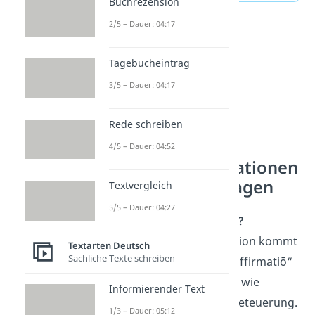
Buchrezension
2/5 – Dauer: 04:17
Tagebucheintrag
3/5 – Dauer: 04:17
Rede schreiben
4/5 – Dauer: 04:52
Positive Affirmationen
— häufigste Fragen
Textvergleich
5/5 – Dauer: 04:27
Was ist Affirmation?
Der Begriff Affirmation kommt
Textarten Deutsch
Sachliche Texte schreiben
vom Lateinischen „affirmatiō“
und bedeutet soviel wie
Informierender Text
Versicherung und Beteuerung.
1/3 – Dauer: 05:12