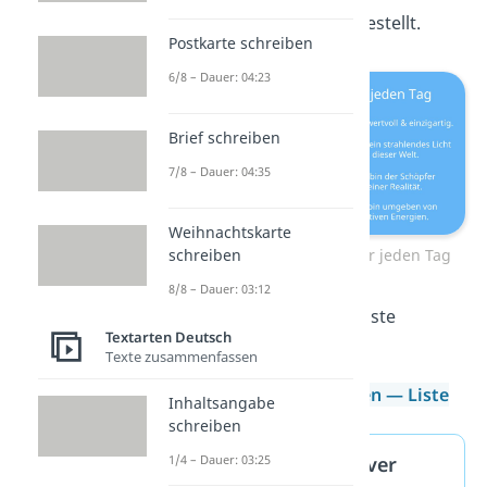
Download zusammengestellt.
Postkarte schreiben
6/8 – Dauer: 04:23
Brief schreiben
7/8 – Dauer: 04:35
Weihnachtskarte
schreiben
Positive Affirmationen für jeden Tag
8/8 – Dauer: 03:12
Hier kannst du dir die Liste
Textarten Deutsch
herunterladen:
Texte zusammenfassen
Positive Affirmationen — Liste
Inhaltsangabe
schreiben
Die Anfänge positiver
1/4 – Dauer: 03:25