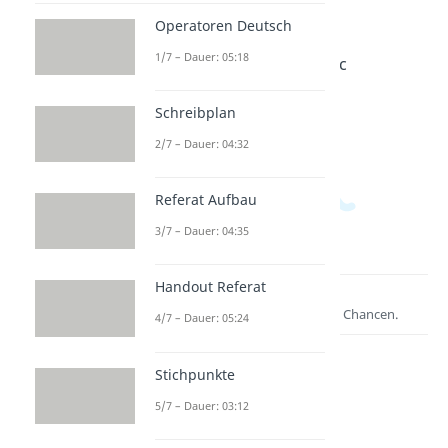
Operatoren Deutsch
Erfolg
Kompli
Frühlin
1/7 – Dauer: 05:18
Sprüch
mente
gssprüc
e
Dauer:
he
02:22
Dauer:
Dauer:
Schreibplan
02:18
03:06
2/7 – Dauer: 04:32
Referat Aufbau
3/7 – Dauer: 04:35
Handout Referat
Lernen lohnt sich!
Entdecke hier deine Chancen.
4/7 – Dauer: 05:24
Stichpunkte
5/7 – Dauer: 03:12