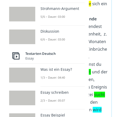
„Gestern
ereignete
sich ein
Strohmann-Argument
Autounfall …“.
5/6 – Dauer: 03:00
Um auf
Hintergründe
einzugehen, verwendest
Diskussion
du die 3. Vergangenheit, z.
6/6 – Dauer: 03:00
B. „In den letzten Monaten
hatten
vermehrt Einbrüche
Textarten Deutsch
stattgefunden
…“.
Essay
Im Schlussteil kannst du
Was ist ein Essay?
mit der
Gegenwart
und der
1/3 – Dauer: 04:40
Zukunft
ausdrücken,
welche
Folgen
das Ereignis
Essay schreiben
hat, z. B. „Die Polizei
sucht
2/3 – Dauer: 05:07
noch den Täter. In den
kommenden Tagen
wird
Essay Beispiel