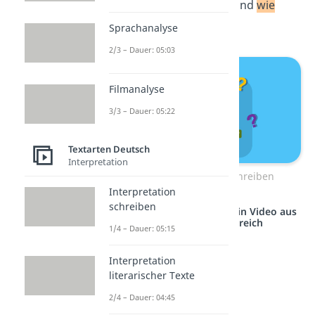
hat
wo
und
wann
was
und
wie
warum
getan?
Sprachanalyse
2/3 – Dauer: 05:03
Filmanalyse
3/3 – Dauer: 05:22
Textarten Deutsch
Interpretation
W-Fragen: Bericht schreiben
Interpretation
schreiben
Studyflix vernetzt: Hier ein Video aus
einem anderen Bereich
1/4 – Dauer: 05:15
Interpretation
literarischer Texte
2/4 – Dauer: 04:45