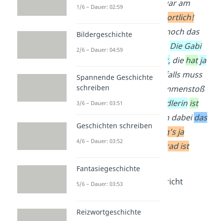
herausgerauscht.
Die war am
1/6 – Dauer: 02:59
Handy –
voll
unvera
ntwortlich!
Und dann
hat
sie auch noch das
Bildergeschichte
Stoppschild
übersehen.
Die Gabi
2/6 – Dauer: 04:59
konnte gar nichts dafür,
die
hat
ja
Vorfahrt
gehabt.
Jedenfalls muss
Spannende Geschichte
schreiben
das den
übelsten
Zusammenstoß
gegeben haben.
Die
Radlerin
ist
3/6 – Dauer: 03:51
hingefallen
und
hat
sich dabei
das
Geschichten schreiben
Bein
gebrochen.
Ich sag’s ja
4/6 – Dauer: 03:52
immer: Handy am Fahrrad ist
gefährlich!
Fantasiegeschichte
Vermeide in deinem Bericht
5/6 – Dauer: 03:53
unbedingt:
Reizwortgeschichte
Umgangssprache