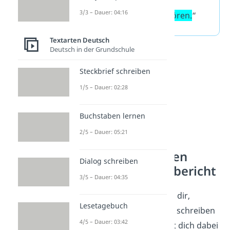
die Polizei noch
3/3 – Dauer: 04:16
Verdächtige
verhören.
“
Textarten Deutsch
Deutsch in der Grundschule
Steckbrief schreiben
1/5 – Dauer: 02:28
Buchstaben lernen
2/5 – Dauer: 05:21
Bericht schreiben
Dialog schreiben
Muster – Unfallbericht
3/5 – Dauer: 04:35
Unsere Beispiele zeigen dir,
Lesetagebuch
worauf du beim Bericht schreiben
4/5 – Dauer: 03:42
achten sollst. Du kannst dich dabei