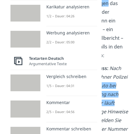
interessant,
welche Folgen
das
Karikatur analysieren
Ereignis für Personen oder
1/2 – Dauer: 04:26
Gegenstände hatte. Wenn ein
Schaden entstanden ist – ein
Werbung analysieren
klassischer Fall im Unfallbericht –
2/2 – Dauer: 05:00
schreibst du das ebenfalls in den
Schluss. Zum Beispiel so:
Textarten Deutsch
Argumentative Texte
Bericht Beispiel – Schluss:
Nach
Vergleich schreiben
Schätzungen der Münchner Polizei
liegt der
Schaden am Auto bei
1/5 – Dauer: 04:31
5.000 Euro
. Die
Fahndung nach
dem unbekannten Täter läuft
Kommentar
weiter.
Wenn Sie wichtige Hinweise
2/5 – Dauer: 04:56
auf den Täter haben, melden Sie
sich bitte unter folgender Nummer
Kommentar schreiben