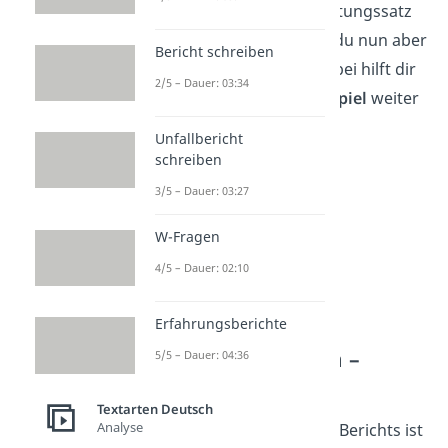
bereits in deinem Einleitungssatz
vor. Im Hauptteil wirst du nun aber
Bericht schreiben
noch ausführlicher. Dabei hilft dir
2/5 – Dauer: 03:34
auch unser
Musterbeispiel
weiter
unten.
Unfallbericht
schreiben
3/5 – Dauer: 03:27
W-Fragen
4/5 – Dauer: 02:10
Erfahrungsberichte
Bericht schreiben –
5/5 – Dauer: 04:36
Schluss
Textarten Deutsch
Analyse
Für den
Schluss
deines Berichts ist