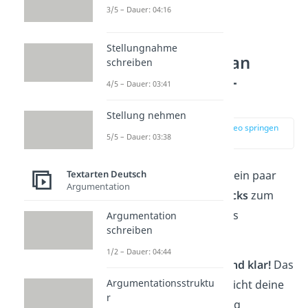
…
3/5 – Dauer: 04:16
Stellungnahme
Wie schreibt man
schreiben
einen Bericht? –
4/5 – Dauer: 03:41
Sprache
Stellung nehmen
zur Stelle im Video springen
5/5 – Dauer: 03:38
(02:44)
Textarten Deutsch
Hier haben wir für dich ein paar
Argumentation
hilfreiche
Tipps und Tricks
zum
Schreiben eines Berichts
Argumentation
schreiben
zusammengestellt:
1/2 – Dauer: 04:44
Schreibe
sachlich und klar!
Das
Argumentationsstruktu
bedeutet, dass du nicht deine
r
persönliche Meinung