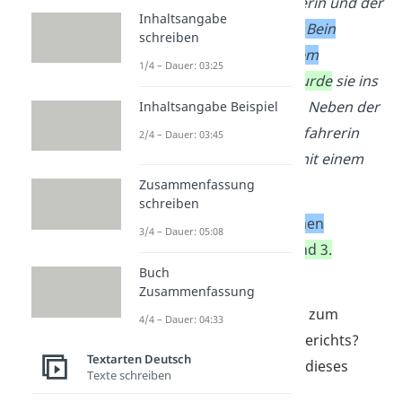
zwischen der Autofahrerin und der
Inhaltsangabe
Schülerin,
die dabei am Bein
schreiben
verletzt
wurde.
Mit einem
1/4 – Dauer: 03:25
Unterschenkelbruch
wurde
sie ins
Krankenhaus gebracht.
Neben der
Inhaltsangabe Beispiel
Verletzung der Fahrradfahrerin
2/4 – Dauer: 03:45
kamen
die Beteiligten mit einem
Schrecken davon.
Zusammenfassung
schreiben
genaue Informationen
3/4 – Dauer: 05:08
1. Vergangenheit und 3.
Buch
Vergangenheit
Zusammenfassung
Brauchst du noch Tipps zum
4/4 – Dauer: 04:33
Schreiben eines Unfallberichts?
Textarten Deutsch
Dann schau dir einfach dieses
Texte schreiben
Video
an!