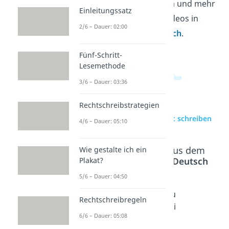
wirkt. Zu diesem Thema und mehr
Einleitungssatz
findest du passende Videos in
2/6 – Dauer: 02:00
unserem
Deutschbereich
.
Fünf-Schritt-
Lesemethode
3/6 – Dauer: 03:36
Rechtschreibstrategien
zur Videoseite: Bericht schreiben
4/6 – Dauer: 05:10
Beliebte Inhalte aus dem
Wie gestalte ich ein
Bereich
Textarten Deutsch
Plakat?
5/6 – Dauer: 04:50
Unfallb
W-
Erfahru
Rechtschreibregeln
ericht
Fragen
ngsberi
6/6 – Dauer: 05:08
schreib
Dauer:
chte
02:10