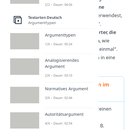
2/2 – Dauer: 04:56
wiedergibst und
keine
Umgangssprache
verwendest,
Textarten Deutsch
Argumenttypen
z. B. kein „voll krass“.
Verwende
keine Wörter, die
Argumenttypen
Spannung erzeugen,
wie
1/6 – Dauer: 05:24
„plötzlich“ und „auf einmal“.
Denn diese gehören in eine
Analogisierendes
Nacherzählung.
Argument
2/6 – Dauer: 03:10
Wichtig: Zeitformen im
Normatives Argument
Bericht
3/6 – Dauer: 02:44
Die
Zeitform
für deinen
Autoritätsargument
Bericht ist die 1.
4/6 – Dauer: 02:54
Vergangenheit, z. B.