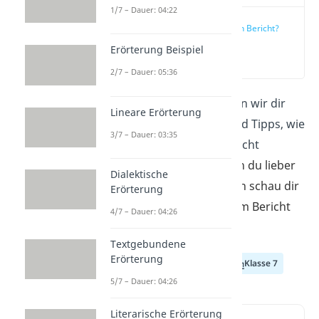
1/7 – Dauer: 04:22
Was ist ein Bericht?
Erörterung Beispiel
(00:12)
2/7 – Dauer: 05:36
In diesem Beitrag zeigen wir dir
Lineare Erörterung
mit vielen Beispielen und Tipps, wie
3/7 – Dauer: 03:35
du einen perfekten Bericht
schreiben kannst.
Wenn du lieber
Dialektische
anschaulich lernst, dann schau dir
Erörterung
einfach unser
Video
zum Bericht
4/7 – Dauer: 04:26
schreiben an!
Textgebundene
Erörterung
Klasse 5
Klasse 6
Klasse 7
5/7 – Dauer: 04:26
Literarische Erörterung