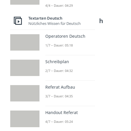
4/4 – Dauer: 04:29
Weitere Inhalte:
Textarten Deutsch
Textarten Deutsch
Nützliches Wissen für Deutsch
Berichte schreiben
Bericht
Operatoren Deutsch
Dauer: 03:11
1/7 – Dauer: 05:18
Bericht schreiben
Dauer: 03:34
Unfallbericht schreiben
Schreibplan
Dauer: 03:27
2/7 – Dauer: 04:32
W-Fragen
Dauer: 02:10
Erfahrungsberichte
Referat Aufbau
Dauer: 04:36
3/7 – Dauer: 04:35
Handout Referat
4/7 – Dauer: 05:24