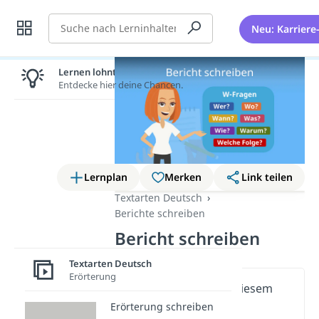
Suche
Neu: Karriere
Lernen lohnt sich!
Entdecke hier deine Chancen.
Lernplan
Merken
Link teilen
Textarten Deutsch
Berichte schreiben
Bericht schreiben
Textarten Deutsch
Erörterung
Wichtige Inhalte in diesem
Video
Erörterung schreiben