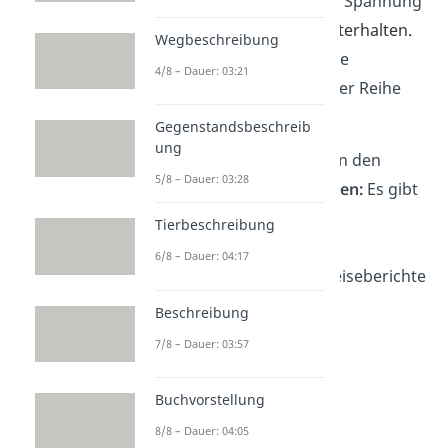
informieren
, ohne aber Spannung
au
fz
ubauen oder zu unterhalten.
Wegbeschreibung
Da
b
ei beschreibst du die
4/8 – Dauer: 03:21
Ereignisse knapp und der Reihe
nach.
Gegenstandsbeschreib
ung
Berichte begegnen dir in den
5/8 – Dauer: 03:28
unterschiedlichsten
Arten:
Es gibt
z. B.
Zeitungsberichte,
Tierbeschreibung
Unfallberichte,
6/8 – Dauer: 04:17
Praktikumsberichte,
Reiseberichte
oder Polizeiberichte.
Beschreibung
7/8 – Dauer: 03:57
Buchvorstellung
8/8 – Dauer: 04:05