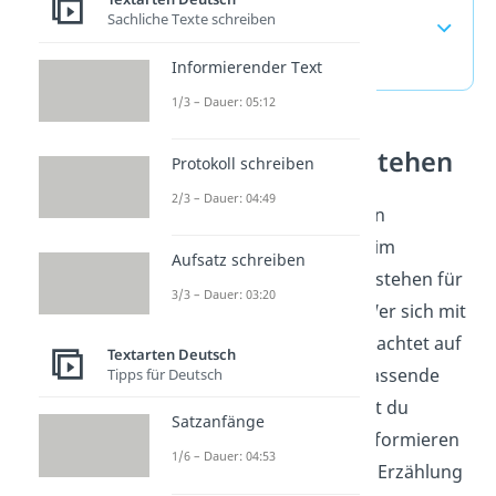
Sachliche Texte schreiben
häufigste Fragen
(ausklappen)
Informierender Text
1/3 – Dauer: 05:12
Textsorten verstehen
Protokoll schreiben
2/3 – Dauer: 04:49
Berichte gehören zu den
wichtigsten Textsorten im
Aufsatz schreiben
Deutschunterricht und stehen für
3/3 – Dauer: 03:20
sachliches Schreiben. Wer sich mit
Textsorten beschäftigt, achtet auf
Textarten Deutsch
Aufbau, Sprache und passende
Tipps für Deutsch
Zeitformen. So erkennst du
Satzanfänge
schneller, ob ein Text informieren
1/6 – Dauer: 04:53
soll oder ob er wie eine Erzählung