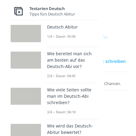
en
Dauer:
04:36
Dauer:
Textarten Deutsch
03:27
Tipps fürs Deutsch Abitur
Deutsch Abitur
1/4 – Dauer: 05:06
Wie bereitet man sich
am besten auf das
zur Videoseite: Bericht schreiben
Deutsch-Abi vor?
2/4 – Dauer: 04:45
Lernen lohnt sich!
Entdecke hier deine Chancen.
Wie viele Seiten sollte
man im Deutsch-Abi
schreiben?
3/4 – Dauer: 04:18
Wie wird das Deutsch-
Abitur bewertet?