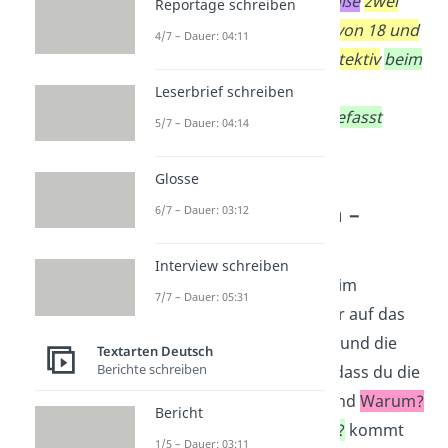
Neuburger Goethe-Straße
zwei
Reportage schreiben
junge Männer im Alter von 18 und
4/7 – Dauer: 04:11
21 Jahren
vom
Ladendetektiv
beim
Diebstahl mehrerer
Leserbrief schreiben
Zigarettenschachteln gefasst
5/7 – Dauer: 04:14
werden.
Glosse
Bericht schreiben –
6/7 – Dauer: 03:12
Hauptteil
Interview schreiben
Anschließend gehst du im
7/7 – Dauer: 05:31
Hauptteil
noch genauer auf das
Geschehen, den Ablauf und die
Textarten Deutsch
Berichte schreiben
Gründe ein. Das heißt, dass du die
W-Fragen
Was?
,
Wie?
und
Warum?
Bericht
beantwortest. Das
Was?
kommt
1/5 – Dauer: 03:11