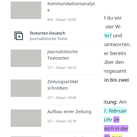
Einleitung
Kommunikationsanalys
e
In der Einleitung achtest du vor
8/8 – Dauer: 05:05
allem darauf, die ersten vier W-
Textarten Deutsch
Fragen
Wer?
,
Was?
,
Wann?
und
Journalistische Texte
Wo?
in einem Satz zu beantworten.
Journalistische
Damit gibst du dem Leser bereits
Textsorten
einen ersten Überblick über den
1/7 – Dauer: 04:10
Inhalt deines Berichts. Insgesamt
sollte deine Einleitung
ein bis zwei
Zeitungsartikel
schreiben
Sätze
lang sein.
2/7 – Dauer: 03:40
Bericht Beispiel – Einleitung:
Am
Montagvormittag, den 1. Februar
Aufbau einer Zeitung
2020
, konnten
gegen 9 Uhr
im
3/7 – Dauer: 03:18
Supermarkt Spar-dich-reich in der