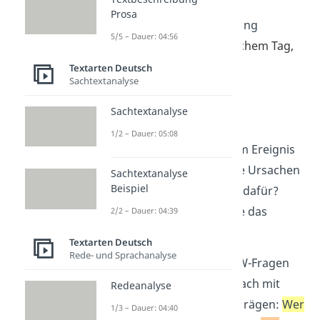
ereignet?
Prosa
W
ann
ist die Handlung
5/5 – Dauer: 04:56
ge
schehen? An welchem Tag,
um welche Uhrzeit?
Textarten Deutsch
Sachtextanalyse
W
as
ist passiert?
W
ie
ist das Ereignis
Sachtextanalyse
abgelaufen?
1/2 – Dauer: 05:08
W
arum
ist es zu dem Ereignis
gekommen? Welche Ursachen
Sachtextanalyse
Beispiel
und Gründe gibt es dafür?
W
elche
Folgen hatte das
2/2 – Dauer: 04:39
Ereignis?
Textarten Deutsch
Rede- und Sprachanalyse
Tipp:
Die ersten sechs W-Fragen
kannst du dir ganz einfach mit
Redeanalyse
unserem Merksatz einprägen:
Wer
1/3 – Dauer: 04:40