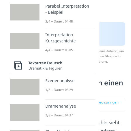
Parabel Interpretation
- Beispiel
3/4 – Dauer: 04:48
Interpretation
Kurzgeschichte
4/4 – Dauer: 05:05
Nach Beantwortung speichern wir deine Antwort, um
Studyflix zu verbessern. Mehr dazu erfährst du in
unserer
Datenschutzerklärung
.
Textarten Deutsch
Dramatik & Figuren
Szenenanalyse
Wie schreibe ich einen
Bericht?
1/8 – Dauer: 03:29
zur Stelle im Video springen
Dramenanalyse
(01:13)
2/8 – Dauer: 04:37
Der Aufbau deines Berichts sieht
immer gleich aus: Du gliederst