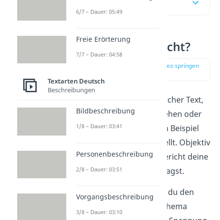
Inhaltsübersicht
6/7 – Dauer: 05:49
Freie Erörterung
Was ist ein Bericht?
7/7 – Dauer: 04:58
zur Stelle im Video springen
(00:12)
Textarten Deutsch
Beschreibungen
Ein
Bericht
ist ein sachlicher Text,
Bildbeschreibung
der
objektiv
ein Geschehen oder
1/8 – Dauer: 03:41
eine Handlung, wie zum Beispiel
einen Autounfall,
darstellt. Objektiv
Personenbeschreibung
bedeutet, dass du im Bericht deine
2/8 – Dauer: 03:51
eigene Meinung nicht sagst.
Mit einem Bericht willst du den
Vorgangsbeschreibung
Leser genau über das Thema
3/8 – Dauer: 03:10