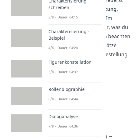
Charakterisierung
schreiben
deinen Bericht in
Einleitung,
3/8 – Dauer: 04:15
Hauptteil
und
Schluss
. Im
Folgenden zeigen wir dir, was du
Charakterisierung -
bei den einzelnen Teilen beachten
Beispiel
musst. Unsere Beispielsätze
4/8 – Dauer: 04:24
kannst du dabei als Hilfestellung
Figurenkonstellation
nutzen.
5/8 – Dauer: 04:37
Rollenbiographie
6/8 – Dauer: 04:44
Dialoganalyse
7/8 – Dauer: 04:36
Bericht schreiben –