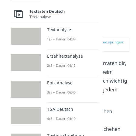
Textarten Deutsch
Textanalyse
W-Fragen
Textanalyse
1/5 – Dauer: 04:39
zur Stelle im Video springen
(00:43)
Erzähltextanalyse
Die sieben
W-Fragen
verraten
dir,
2/5 – Dauer: 04:12
wel
che Informationen beim
Bericht schreiben wirklich
wichtig
Epik Analyse
sin
d. Diese musst du in jedem
3/5 – Dauer: 06:40
Bericht beantworten.
TGA Deutsch
W
er
war am Geschehen
4/5 – Dauer: 04:19
beteiligt?
W
o
hat sich das Geschehen
Textbeschreibung