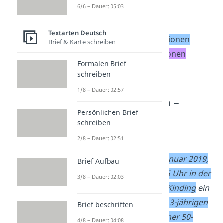
6/6 – Dauer: 05:03
Spannung
eigene Meinung
Textarten Deutsch
ungenaue Informationen
Brief & Karte schreiben
unnötige Informationen
Formalen Brief
2. Vergangenheit
schreiben
1/8 – Dauer: 02:57
Bericht schreiben –
Muster
Persönlichen Brief
schreiben
Mache es besser so:
2/8 – Dauer: 02:51
Am Dienstag, den 12. Januar 2019,
Brief Aufbau
ereignete sich gegen 15 Uhr in der
3/8 – Dauer: 02:03
St.-Martin-Straße 50 in Kinding
ein
Unfall zwischen einer
13-jährigen
Brief beschriften
Fahrradfahrerin und einer 50-
4/8 – Dauer: 04:08