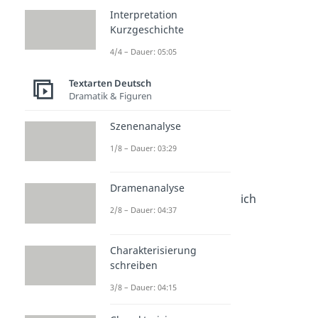
Interpretation
Kurzgeschichte
Bundesgartenciao
4/4 – Dauer: 05:05
Tagesciao
Textarten Deutsch
Dramatik & Figuren
Bis Spätersilie
Szenenanalyse
1/8 – Dauer: 03:29
Tschövapcici
Dramenanalyse
Ich bin wie Parfüm, ich
2/8 – Dauer: 04:37
verdufte
Charakterisierung
Ciaokelstuhl
schreiben
3/8 – Dauer: 04:15
Auf Videosehen