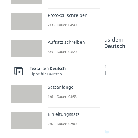
zur Videoseite: Lustige
Protokoll schreiben
Verabschiedungen
2/3 – Dauer: 04:49
Beliebte Inhalte aus dem
Aufsatz schreiben
Bereich
Textarten Deutsch
3/3 – Dauer: 03:20
Gute
Genesu
Beileids
Textarten Deutsch
Besseru
ngswün
bekund
Tipps für Deutsch
ng
sche
ungen
Satzanfänge
Wünsch
Dauer:
Dauer:
02:58
03:56
e
1/6 – Dauer: 04:53
Dauer:
02:58
Einleitungssatz
2/6 – Dauer: 02:00