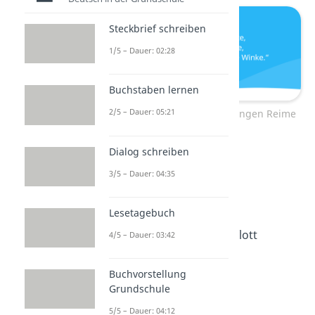
Steckbrief schreiben
1/5 – Dauer: 02:28
Buchstaben lernen
2/5 – Dauer: 05:21
Lustige Verabschiedungen Reime
Dialog schreiben
Mach’s gut, Knut
3/5 – Dauer: 04:35
Bis denne, Antenne
Lesetagebuch
Geh mit Gott, aber flott
4/5 – Dauer: 03:42
Buchvorstellung
Bye bye, butterfly
Grundschule
5/5 – Dauer: 04:12