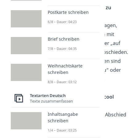
Was sagt man noch zu
Postkarte schreiben
Tschüss?
6/8 – Dauer: 04:23
Statt „Tschüss“ zu sagen,
kannst du dich auch mit
Brief schreiben
„lebwohl“, „ade“ oder „auf
7/8 – Dauer: 04:35
Wiedersehen“ verabschieden.
Andere Möglichkeiten sind
Weihnachtskarte
„Arrivederci“, „Adieu“ oder
schreiben
„Gehab dich wohl!“.
8/8 – Dauer: 03:12
Textarten Deutsch
Wie kann man sich cool
Texte zusammenfassen
verabschieden?
Coole Sprüche
zum Abschied
Inhaltsangabe
schreiben
sind zum Beispiel:
1/4 – Dauer: 03:25
Tschö mit Ö