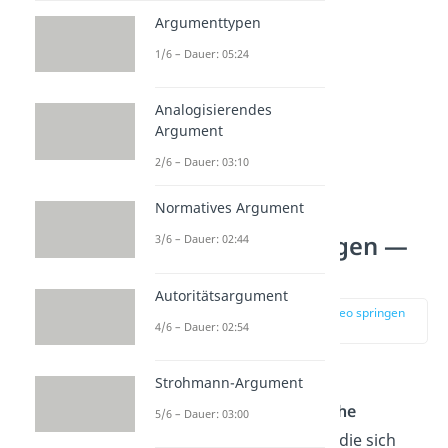
Argumenttypen
1/6 – Dauer: 05:24
Analogisierendes
Argument
2/6 – Dauer: 03:10
Normatives Argument
Lustige
Verabschiedungen —
3/6 – Dauer: 02:44
Reime
Autoritätsargument
zur Stelle im Video springen
4/6 – Dauer: 02:54
(00:51)
Viele
lustige
Strohmann-Argument
Verabschiedungssprüche
5/6 – Dauer: 03:00
bestehen aus Wörtern, die sich