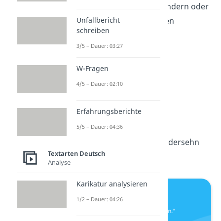
Namen
von Städten, Ländern oder
anderen geographischen
Unfallbericht
schreiben
Bezeichnungen spielen:
3/5 – Dauer: 03:27
Tschüsseldorf
W-Fragen
Bis Danzig
4/5 – Dauer: 02:10
Erfahrungsberichte
Bis Denver
5/5 – Dauer: 04:36
Paris, Athen auf Wiedersehn
Textarten Deutsch
Analyse
Karikatur analysieren
1/2 – Dauer: 04:26