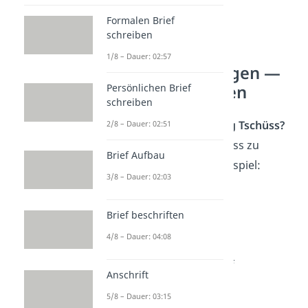
Formalen Brief
schreiben
Lustige
1/8 – Dauer: 02:57
Verabschiedungen —
häufigste Fragen
Persönlichen Brief
schreiben
Wie sagt man lustig Tschüss?
2/8 – Dauer: 02:51
Lustige Arten Tschüss zu
Brief Aufbau
sagen, sind zum Beispiel:
3/8 – Dauer: 02:03
Bis Baldrian
Bis Spätersilie
Brief beschriften
Auf Wirsing
4/8 – Dauer: 04:08
Man siebt sich
Paris, Athen, auf
Anschrift
Wiedersehn
5/8 – Dauer: 03:15