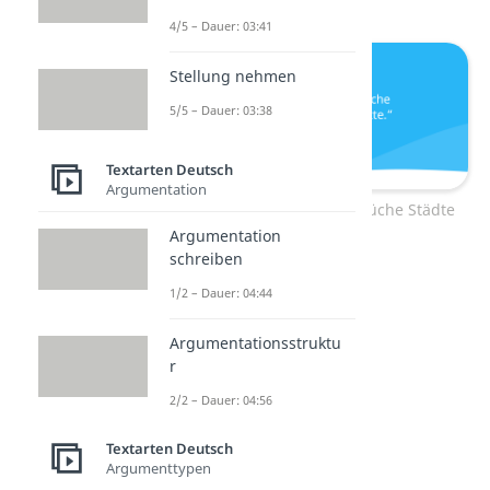
4/5 – Dauer: 03:41
Stellung nehmen
5/5 – Dauer: 03:38
Textarten Deutsch
Argumentation
Lustige Tschüss-Sprüche Städte
Argumentation
schreiben
Bis Spätersburg
1/2 – Dauer: 04:44
Ciaostralien
Argumentationsstruktu
r
Tschüssoslowakei
2/2 – Dauer: 04:56
Textarten Deutsch
Goodbye, Hawaii
Argumenttypen