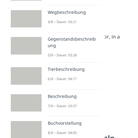
Tschö mit Ö
Wegbeschreibung
San Frantschüssco
4/8 – Dauer: 03:21
Ciao Kakao
See you later alligator, in a
Gegenstandsbeschreib
while crocodile
ung
Adios Amigos
5/8 – Dauer: 03:28
Tierbeschreibung
6/8 – Dauer: 04:17
Beschreibung
7/8 – Dauer: 03:57
Buchvorstellung
Witzige
8/8 – Dauer: 04:05