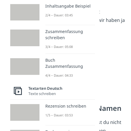
Ciao Kakako
Inhaltsangabe Beispiel
Mach’s gut Knut
2/4 – Dauer: 03:45
Man sieht sich, wir haben ja
Augen
Zusammenfassung
Adios Amigos
schreiben
3/4 – Dauer: 05:08
Buch
Zusammenfassung
4/4 – Dauer: 04:33
Textarten Deutsch
Texte schreiben
Rezension schreiben
Lustige WLAN Namen
1/5 – Dauer: 03:53
Solche Wortwitze kannst du nicht
nur bei Verabschiedungen