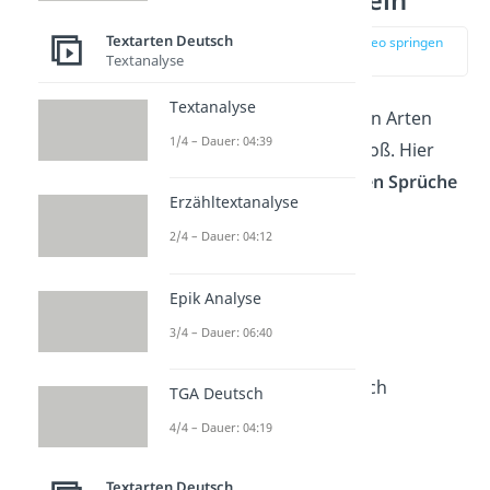
Abschiedsfloskeln
Textarten Deutsch
zur Stelle im Video springen
Textanalyse
(00:12)
Textanalyse
Die Auswahl der lustigen Arten
1/4 – Dauer: 04:39
Tschüss zu sagen ist groß. Hier
findest du die
witzigsten Sprüche
Erzähltextanalyse
zum Abschied
:
2/4 – Dauer: 04:12
Ciao mit Au
Epik Analyse
Halt die Ohren steif
3/4 – Dauer: 06:40
Ich verabscheue mich
TGA Deutsch
4/4 – Dauer: 04:19
Auf Wirsing
Textarten Deutsch