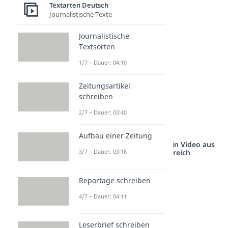
Textarten Deutsch
Byesilikum
Journalistische Texte
Journalistische
Pasta la vista
Textsorten
1/7 – Dauer: 04:10
Arrivedacia
Zeitungsartikel
A-Rewe-derci
schreiben
2/7 – Dauer: 03:40
Bis Dananas
Aufbau einer Zeitung
Studyflix vernetzt: Hier ein Video aus
3/7 – Dauer: 03:18
einem anderen Bereich
Reportage schreiben
4/7 – Dauer: 04:11
Leserbrief schreiben