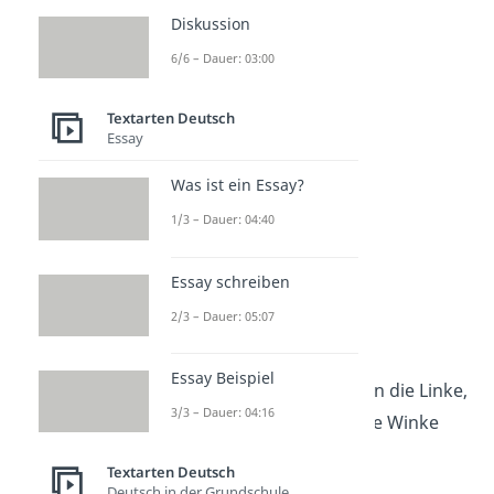
aufeinander reimen:
Diskussion
6/6 – Dauer: 03:00
Ciao for now
Textarten Deutsch
Bis später, Peter
Essay
Was ist ein Essay?
Tschüsli Müsli
1/3 – Dauer: 04:40
Aus die Maus
Essay schreiben
2/3 – Dauer: 05:07
Bis denn, Sven
Essay Beispiel
Erst die Rechte, dann die Linke,
3/3 – Dauer: 04:16
beide machen Winke Winke
Textarten Deutsch
Deutsch in der Grundschule