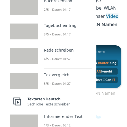
Buchrezension
machen, sondern auch bei WLAN
2/5 – Dauer: 04:17
Namen. Sieh dir dazu unser
Video
mit den
lustigsten WLAN Namen
Tagebucheintrag
an!
3/5 – Dauer: 04:17
Rede schreiben
4/5 – Dauer: 04:52
Textvergleich
5/5 – Dauer: 04:27
Zum Video: Lustige WLAN Namen
Textarten Deutsch
Sachliche Texte schreiben
Informierender Text
1/3 – Dauer: 05:12