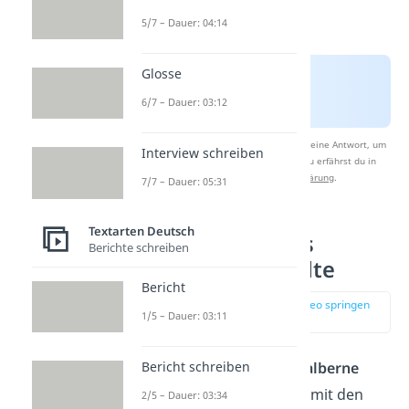
5/7 – Dauer: 04:14
Glosse
6/7 – Dauer: 03:12
Nach Beantwortung speichern wir deine Antwort, um
Interview schreiben
Studyflix zu verbessern. Mehr dazu erfährst du in
unserer
Datenschutzerklärung
.
7/7 – Dauer: 05:31
Textarten Deutsch
Lustige Tschüss
Berichte schreiben
Sprüche — Städte
Bericht
zur Stelle im Video springen
1/5 – Dauer: 03:11
(01:24)
Es gibt aber auch viele
alberne
Bericht schreiben
Verabschiedungen
, die mit den
2/5 – Dauer: 03:34