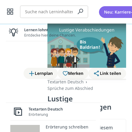
Suche
Neu: Karriere
Lernen lohnt sich!
Entdecke hier deine Chancen.
Lernplan
Merken
Link teilen
Textarten Deutsch
Sprüche zum Abschied
Lustige
Verabschiedungen
Textarten Deutsch
Erörterung
Erörterung schreiben
Wichtige Inhalte in diesem