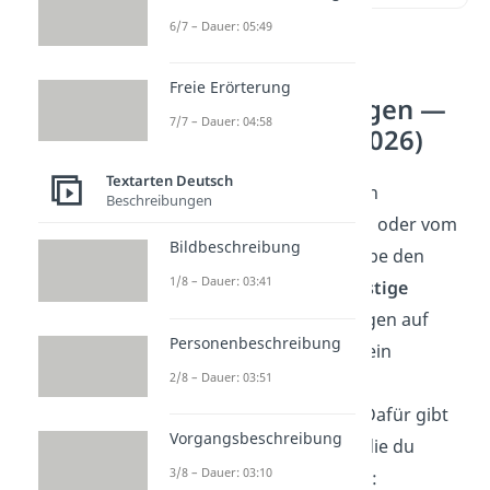
6/7 – Dauer: 05:49
Lustige
Freie Erörterung
Verabschiedungen —
7/7 – Dauer: 04:58
unsere Top 5 (2026)
Textarten Deutsch
Du willst im Büro deinen
Beschreibungen
Feierabend ankündigen oder vom
Bildbeschreibung
Stammtisch in der Kneipe den
1/8 – Dauer: 03:41
Heimweg antreten?
Lustige
Verabschiedungen
sorgen auf
Personenbeschreibung
jeden Fall dafür, dass dein
2/8 – Dauer: 03:51
Aufbruch von einem
Lachen begleitet wird. Dafür gibt
Vorgangsbeschreibung
es so einige
Klassiker
, die du
3/8 – Dauer: 03:10
bestimmt schon kennst: