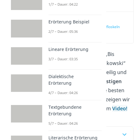
Video
1/7 – Dauer: 04:22
Witzige
Erörterung Beispiel
Abschiedsfloskeln
2/7 – Dauer: 05:36
(00:12)
Lineare Erörterung
Die Verabschiedungen „Bis
3/7 – Dauer: 03:35
Baldrian“ und „Tschüssikowski“
sind dir schon zu langweilig und
Dialektische
du suchst nach mehr
lustigen
Erörterung
Verabschiedungen
? Die besten
4/7 – Dauer: 04:26
Sprüche zum Abschied zeigen wir
Textgebundene
dir hier im Beitrag und im
Video!
Erörterung
5/7 – Dauer: 04:26
Inhaltsübersicht
Literarische Erörterung