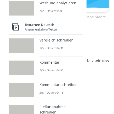
Werbung analysieren
2/2 – Dauer: 05:00
Lustige Tschüss-Sprüche Städte
Textarten Deutsch
Argumentative Texte
Goodbayern
Vergleich schreiben
Ciaodi Arabien
1/5 – Dauer: 04:31
Hauste Rheinland, Pfalz wir uns
Kommentar
nicht wiedersehen
2/5 – Dauer: 04:56
Auf Wiesbaden
Kommentar schreiben
3/5 – Dauer: 04:16
Mecklenburgische
Wiedersehn-Platte
Stellungnahme
schreiben