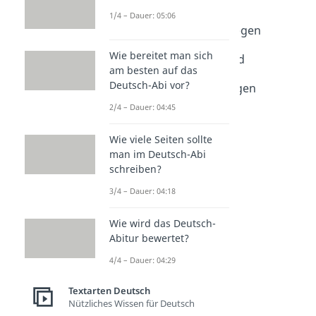
Abschiedssprüche
1/4 – Dauer: 05:06
Dauer: 03:30
Abschiedssprüche Kollegen
Dauer: 03:04
Wie bereitet man sich
Sprüche zum Ruhestand
am besten auf das
Dauer: 02:05
Deutsch-Abi vor?
Lustige Verabschiedungen
Dauer: 02:13
2/4 – Dauer: 04:45
Wie viele Seiten sollte
man im Deutsch-Abi
schreiben?
3/4 – Dauer: 04:18
Wie wird das Deutsch-
Abitur bewertet?
4/4 – Dauer: 04:29
Textarten Deutsch
Nützliches Wissen für Deutsch