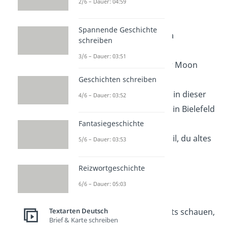
2/6 – Dauer: 04:59
Ciao du Pfau
Spannende Geschichte
Ciao bella, Frikadella
schreiben
3/6 – Dauer: 03:51
See you soon, Sailor Moon
Geschichten schreiben
Sehen wir uns nicht in dieser
4/6 – Dauer: 03:52
Welt, sehen wir uns in Bielefeld
Fantasiegeschichte
Wir sehen uns am Nil, du altes
5/6 – Dauer: 03:53
Krokodil
Reizwortgeschichte
Bis Baldo, Ronaldo
6/6 – Dauer: 05:03
Links schauen, rechts schauen,
Textarten Deutsch
Brief & Karte schreiben
Wiederschaun