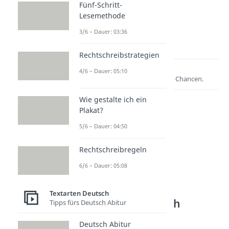
Fünf-Schritt-
Lesemethode
zur Videoseite: Lustige
3/6 – Dauer: 03:36
Verabschiedungen
Rechtschreibstrategien
Lernen lohnt sich!
4/6 – Dauer: 05:10
Entdecke hier deine Chancen.
Wie gestalte ich ein
Plakat?
5/6 – Dauer: 04:50
Rechtschreibregeln
6/6 – Dauer: 05:08
Weitere Inhalte:
Textarten Deutsch
Textarten Deutsch
Tipps fürs Deutsch Abitur
Sprüche zum Abschied
Deutsch Abitur