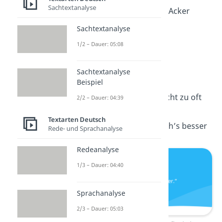
Sachtextanalyse
Ich mach mich vom Acker
Sachtextanalyse
Man siebt sich
1/2 – Dauer: 05:08
Chapeau mit O
Sachtextanalyse
Beispiel
Mach’s gut, aber nicht zu oft
2/2 – Dauer: 04:39
Textarten Deutsch
Mach’s gut, ich mach’s besser
Rede- und Sprachanalyse
Redeanalyse
1/3 – Dauer: 04:40
Sprachanalyse
2/3 – Dauer: 05:03