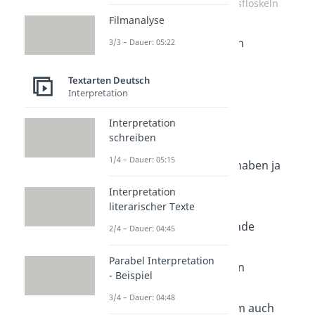
Witzige Abschiedsfloskeln
Filmanalyse
Auf Wiederhörnchen
3/3 – Dauer: 05:22
Textarten Deutsch
Bis Dennis
Interpretation
Interpretation
Hau Reinhardt
schreiben
1/4 – Dauer: 05:15
Man sieht sich, wir haben ja
Augen
Interpretation
literarischer Texte
Schönes Knochenende
2/4 – Dauer: 04:45
Parabel Interpretation
Ferrero Tschüsschen
- Beispiel
3/4 – Dauer: 04:48
Komm gut, und heim auch