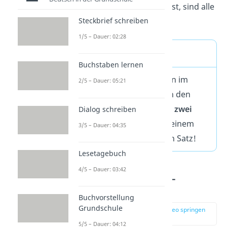
Regenbogen komplett ist, sind alle
Steckbrief schreiben
Aspekte enthalten.
1/5 – Dauer: 02:28
Wichtig
Buchstaben lernen
Zu viele Informationen im
2/5 – Dauer: 05:21
ersten Satz schrecken den
Leser ab. Also: Besser
zwei
Dialog schreiben
oder drei Sätze
statt einem
3/5 – Dauer: 04:35
unverständlich langen Satz!
Lesetagebuch
4/5 – Dauer: 03:42
Sachtextanalyse –
Hauptteil
Buchvorstellung
Grundschule
zur Stelle im Video springen
(02:45)
5/5 – Dauer: 04:12