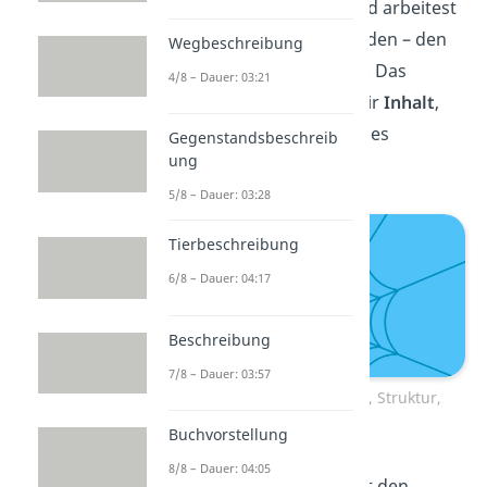
Textgrundlage – aus und arbeitest
dich zu den feineren Fäden – den
Wegbeschreibung
Textbestandteilen – vor. Das
4/8 – Dauer: 03:21
bedeutet: Du schaust dir
Inhalt
,
Struktur
und
Sprache
des
Gegenstandsbeschreib
ung
Sachtextes an.
5/8 – Dauer: 03:28
Tierbeschreibung
6/8 – Dauer: 04:17
Beschreibung
7/8 – Dauer: 03:57
Sachtextanalyse: Inhalt, Struktur,
Sprache
Buchvorstellung
8/8 – Dauer: 04:05
Nach der
Einleitung
mit den