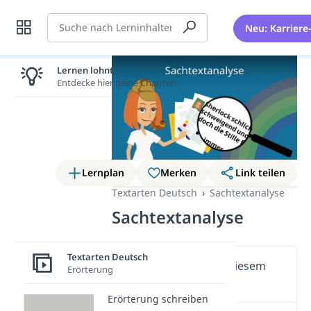
Suche
Neu: Karriere
Lernen lohnt sich!
Entdecke hier deine Chancen.
Lernplan
Merken
Link teilen
Textarten Deutsch
Sachtextanalyse
Sachtextanalyse
Textarten Deutsch
Wichtige Inhalte in diesem
Erörterung
Video
Erörterung schreiben