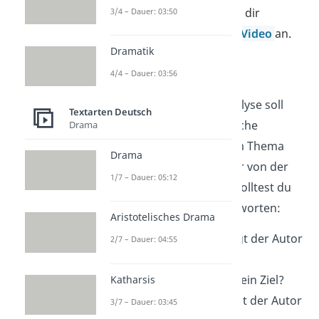
Stilmitteln? Dann schau dir
3/4 – Dauer: 03:50
unbedingt noch dieses
Video
an.
Dramatik
4/4 – Dauer: 03:56
4. Intention
Aus deiner Sachtextanalyse soll
Textarten Deutsch
auch hervorgehen, welche
Drama
Meinung der Autor zum Thema
Drama
vertritt. Du sprichst hier von der
1/7 – Dauer: 05:12
Autorintention
. Dazu solltest du
folgende Fragen beantworten:
Aristotelisches Drama
Welches
Ziel
verfolgt der Autor
2/7 – Dauer: 04:55
mit seinem Text?
Erreicht der Autor sein Ziel?
Katharsis
Welche
Leser
spricht der Autor
3/7 – Dauer: 03:45