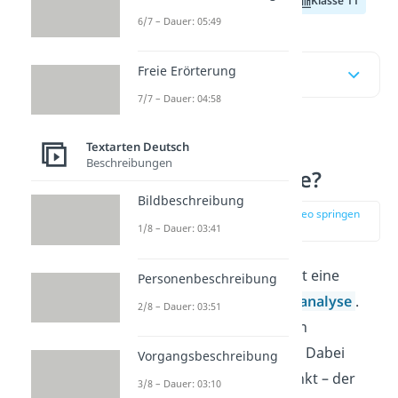
Klasse 9
Klasse 10
Klasse 11
6/7 – Dauer: 05:49
Freie Erörterung
Inhaltsübersicht
7/7 – Dauer: 04:58
Textarten Deutsch
Was ist eine
Beschreibungen
Sachtextanalyse?
Bildbeschreibung
zur Stelle im Video springen
(00:11)
1/8 – Dauer: 03:41
Eine
Sachtextanalyse
ist eine
Personenbeschreibung
spezielle Form der
Textanalyse
.
2/8 – Dauer: 03:51
Du kannst sie dir wie ein
Spinnennetz vorstellen: Dabei
Vorgangsbeschreibung
gehst du vom Mittelpunkt – der
3/8 – Dauer: 03:10