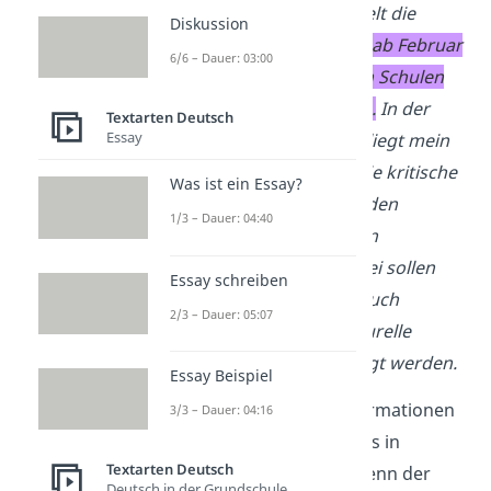
erschienen ist, behandelt die
Diskussion
neuen Regelungen, die ab Februar
6/6 – Dauer: 03:00
in den weiterführenden Schulen
deutschlandweit gelten
.
In der
Textarten Deutsch
Essay
folgenden Textanalyse liegt mein
Schwerpunkt darauf, die kritische
Was ist ein Essay?
Haltung des Autors zu den
1/3 – Dauer: 04:40
politischen Maßnahmen
herauszuarbeiten. Dabei sollen
Essay schreiben
sowohl inhaltliche als auch
2/3 – Dauer: 05:07
sprachliche und strukturelle
Merkmale berücksichtigt werden.
Essay Beispiel
Tipp
:
Markiere die Informationen
3/3 – Dauer: 04:16
deines Einleitungssatzes in
Textarten Deutsch
Regenbogenfarben! Wenn der
Deutsch in der Grundschule