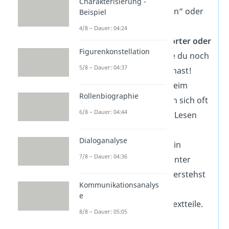
Charakterisierung -
Wörter wie „Folgen“ oder
Beispiel
„Definition“.
4/8 – Dauer: 04:24
Streiche
Fremdwörter oder
Figurenkonstellation
Abschnitte
an, die du noch
5/8 – Dauer: 04:37
nicht verstanden hast!
Schwierigkeiten beim
Rollenbiographie
Verständnis lassen sich oft
6/8 – Dauer: 04:44
durch ein zweites Lesen
beseitigen.
Dialoganalyse
Gliedere den Text in
7/8 – Dauer: 04:36
Sinnabschnitte.
Unter
Sinnabschnitten verstehst
Kommunikationsanalys
du inhaltlich
e
abgeschlossene Textteile.
8/8 – Dauer: 05:05
Dass ein neuer