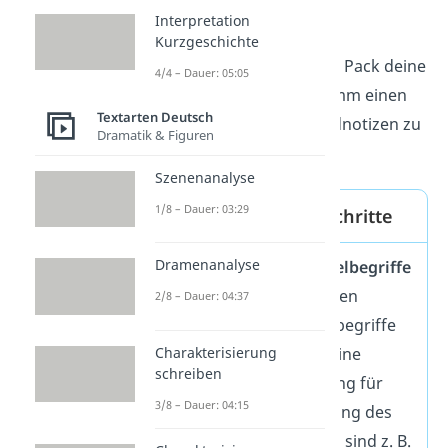
Interpretation
verstehen.
Kurzgeschichte
Tipp:
Jetzt wird es bunt: Pack deine
4/4 – Dauer: 05:05
Textmarker aus und nimm einen
Textarten Deutsch
Stift zur Hand, um Randnotizen zu
Dramatik & Figuren
machen!
Szenenanalyse
1/8 – Dauer: 03:29
Checkliste: Erste Schritte
Dramenanalyse
Markiere
Schlüsselbegriffe
in unterschiedlichen
2/8 – Dauer: 04:37
Farben. Schlüsselbegriffe
Charakterisierung
sind Wörter, die eine
schreiben
wichtige Bedeutung für
3/8 – Dauer: 04:15
den Zusammenhang des
Textes haben. Das sind z. B.