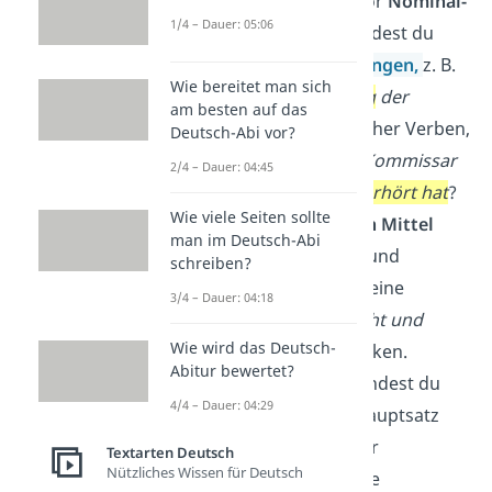
Verwendet der Autor
Nominal-
1/4 – Dauer: 05:06
oder Verbalstil
? Findest du
viele
Nominalisierungen,
z. B.
Wie bereitet man sich
Nach
Untersuchung
der
am besten auf das
Beweismittel
oder eher Verben,
Deutsch-Abi vor?
z. B.
Nachdem der Kommissar
2/4 – Dauer: 04:45
die Verdächtigen
verhört hat
?
Wie viele Seiten sollte
Welche
stilistischen Mittel
man im Deutsch-Abi
setzt der Autor ein und
schreiben?
warum? Z. B. kann eine
3/4 – Dauer: 04:18
Alliteration wie
N
acht und
Wie wird das Deutsch-
N
ebel
betonend wirken.
Abitur bewertet?
Welchen
Satzbau
findest du
4/4 – Dauer: 04:29
vor? Satzgefüge (Hauptsatz
mit Nebensatz) oder
Textarten Deutsch
Nützliches Wissen für Deutsch
Satzreihen (mehrere