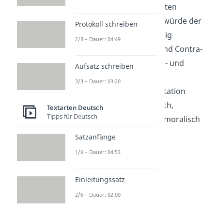
einer sprunghaften
Argumentation würde der
Protokoll schreiben
Autor z. B. ständig
2/3 – Dauer: 04:49
zwischen Pro- und Contra-
Argumenten hin- und
Aufsatz schreiben
herspringen.
3/3 – Dauer: 03:20
Ist die Argumentation
plausibel, sachlich,
Textarten Deutsch
Tipps für Deutsch
emotional oder moralisch
wertend?
Satzanfänge
1/6 – Dauer: 04:53
Einleitungssatz
2/6 – Dauer: 02:00