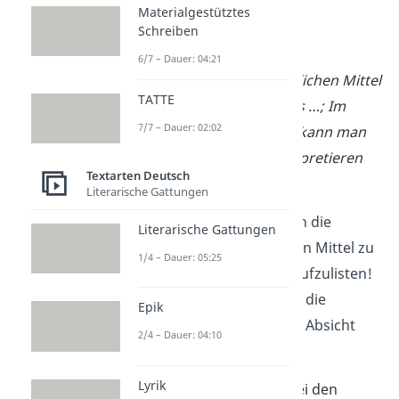
Materialgestütztes
Formulierungshilfe:
Schreiben
Sprachanalyse
6/7 – Dauer: 04:21
Hinsichtlich der sprachlichen Mittel
TATTE
ist mir aufgefallen, dass …; Im
7/7 – Dauer: 02:02
Zusammenhang mit … kann man
diese Auffälligkeit interpretieren
Textarten Deutsch
als …
Literarische Gattungen
Wichtig:
Versuche, auch die
Literarische Gattungen
Wirkung
der stilistischen Mittel zu
1/4 – Dauer: 05:25
erklären, statt sie nur aufzulisten!
So erfährst du viel über die
Epik
Autorintention, also die Absicht
2/4 – Dauer: 04:10
des Autors.
Lyrik
Du bist noch nicht fit bei den