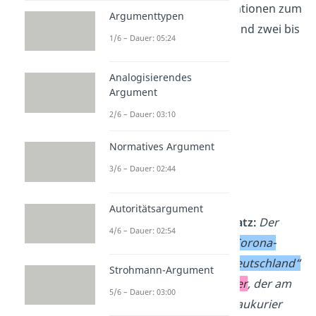
die wichtigsten Informationen zum
Argumenttypen
Sachtext. In der Regel sind zwei bis
1/6 – Dauer: 05:24
drei Sätze ausreichend.
Analogisierendes
Notwendige Aspekte:
Argument
Thema
2/6 – Dauer: 03:10
Name des Autors
Normatives Argument
Titel
3/6 – Dauer: 02:44
Textsorte
Erscheinungsjahr
Autoritätsargument
Beispiel – Einleitungssatz:
Der
4/6 – Dauer: 02:54
Zeitungsartikel
„Neue Corona-
Regeln an Schulen in Deutschland“
Strohmann-Argument
des Autors
Martin Müller
, der am
5/6 – Dauer: 03:00
15. Januar 2021
im Donaukurier