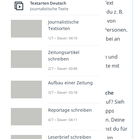
Sinnabschnitt im Text
Textarten Deutsch
Journalistische Texte
beginnt, erkennst du z. B.
an einem Wechsel von
Journalistische
Textsorten
Thema, Ort oder Personen.
Orientiere dich dabei an
1/7 – Dauer: 04:10
Absätzen und
Zeitungsartikel
Schlüsselbegriffen und
schreiben
fasse die Abschnitte mit
2/7 – Dauer: 03:40
einer Überschrift
Aufbau einer Zeitung
zusammen.
Fallen dir
sprachliche
3/7 – Dauer: 03:18
Besonderheiten
auf? Sieh
Reportage schreiben
dir dazu unsere Tipps
unter „Sprache“ an. Deine
4/7 – Dauer: 04:11
Notizen dazu kannst du für
Leserbrief schreiben
die Sprachanalyse im