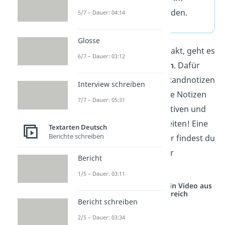
Anschluss verwenden.
5/7 – Dauer: 04:14
Glosse
Ist die Checkliste abgehakt, geht es
6/7 – Dauer: 03:12
jetzt an den
Schreibplan
. Dafür
strukturierst du deine Randnotizen
Interview schreiben
nach Themen, z. B. deine Notizen
7/7 – Dauer: 05:31
zu Sinnabschnitten, Motiven und
sprachlichen Auffälligkeiten! Eine
Textarten Deutsch
Berichte schreiben
Orientierungshilfe dafür findest du
nun unter „Aufbau einer
Bericht
Sachtextanalyse“:
1/5 – Dauer: 03:11
Studyflix vernetzt: Hier ein Video aus
einem anderen Bereich
Bericht schreiben
2/5 – Dauer: 03:34