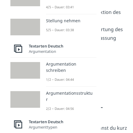
Inhalt
4/5 – Dauer: 03:41
2.4 Absicht und Funktion des
Textes
Stellung nehmen
Schluss:
Fazit: Bewertung des
5/5 – Dauer: 03:38
Textes, Zusammenfassung
Textarten Deutsch
Argumentation
Argumentation
schreiben
1/2 – Dauer: 04:44
Argumentationsstruktu
r
Sachtextanalyse –
2/2 – Dauer: 04:56
Einleitung
Textarten Deutsch
Argumenttypen
In der
Einleitung
benennst du kurz