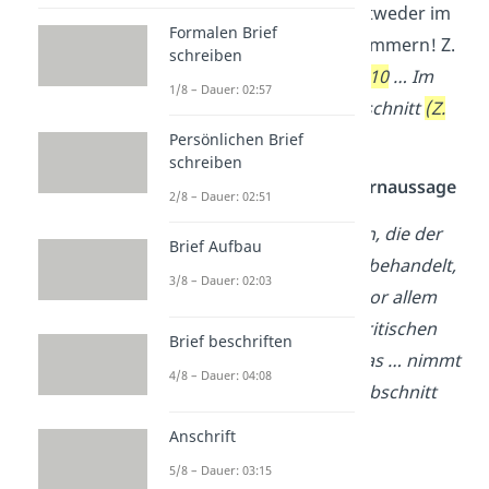
Zeilenangaben – entweder im
Formalen Brief
Fließtext oder in Klammern! Z.
schreiben
B.
…
in den Zeilen 5-10
… Im
1/8 – Dauer: 02:57
anschließenden Abschnitt
(Z.
11-20)
…
Persönlichen Brief
schreiben
Formulierungshilfe: Kernaussage
2/8 – Dauer: 02:51
Die wichtigsten Themen, die der
Brief Aufbau
Autor … in seinem Text behandelt,
3/8 – Dauer: 02:03
sind … ; Dabei geht er vor allem
auf … ein; Nach einer kritischen
Brief beschriften
Betrachtung des Themas … nimmt
4/8 – Dauer: 04:08
er im anschließenden Abschnitt
Bezug auf ….
Anschrift
Tipp:
Die Länge deiner
5/8 – Dauer: 03:15