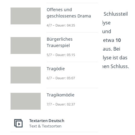
mit seinem Text an?
Offenes und
Tipp:
Fast geschafft! Im Schlussteil
geschlossenes Drama
wird deine Sachtextanalyse
4/7 – Dauer: 04:35
abgerundet. Einleitung und
Bürgerliches
Schluss machen jeweils etwa
10
Trauerspiel
Prozent
deiner Analyse aus. Bei
5/7 – Dauer: 05:15
fünf Seiten Sachtextanalyse ist das
eine halbe Seite für deinen Schluss.
Tragödie
6/7 – Dauer: 05:07
Tragikomödie
7/7 – Dauer: 02:37
Textarten Deutsch
Text & Textsorten