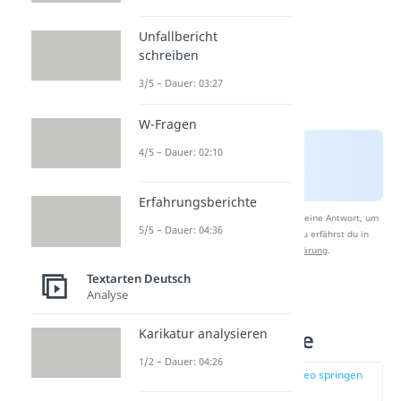
Unfallbericht
schreiben
3/5 – Dauer: 03:27
W-Fragen
4/5 – Dauer: 02:10
Erfahrungsberichte
Nach Beantwortung speichern wir deine Antwort, um
5/5 – Dauer: 04:36
Studyflix zu verbessern. Mehr dazu erfährst du in
unserer
Datenschutzerklärung
.
Textarten Deutsch
Analyse
Aufbau einer
Karikatur analysieren
Sachtextanalyse
1/2 – Dauer: 04:26
zur Stelle im Video springen
(02:09)