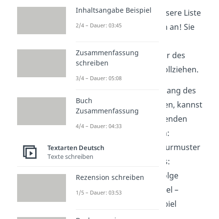
Inhaltsangabe Beispiel
Tipp:
Schau dir auch unsere Liste
2/4 – Dauer: 03:45
mit den Argumenttypen an! Sie
hilft dir, die
Zusammenfassung
Argumentationsstruktur des
schreiben
Autors besser nachzuvollziehen.
3/4 – Dauer: 05:08
Um den Gedankengang des
Buch
Autors zu erschließen, kannst
Zusammenfassung
du dich an den folgenden
4/4 – Dauer: 04:33
Punkten orientieren:
mögliche Strukturmuster
Textarten Deutsch
Texte schreiben
eines Sachtextes:
Ursache – Folge
Rezension schreiben
Positivbeispiel –
1/5 – Dauer: 03:53
Negativbeispiel
Pro – Contra