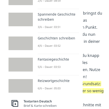
2/6 – Dauer: 04:59
1. Inhalt
In der
Kernaussage
bringst du
Spannende Geschichte
schreiben
in wenigen Sätzen das
Hauptthema auf den Punkt.
3/6 – Dauer: 03:51
Das bedeutet, dass du nun
Geschichten schreiben
schon konkreter als in deiner
4/6 – Dauer: 03:52
Einleitung wirst.
Anschließend fasst du knapp
Fantasiegeschichte
die Sinnabschnitte des
5/6 – Dauer: 03:53
Sachtextes zusammen. Nutze
hierfür deine Notizen!
Reizwortgeschichte
Außerdem gilt der
Grundsatz:
6/6 – Dauer: 05:03
So viel wie nötig, aber so wenig
wie möglich.
Textarten Deutsch
Belege alle Sinnabschnitte mit
Brief & Karte schreiben