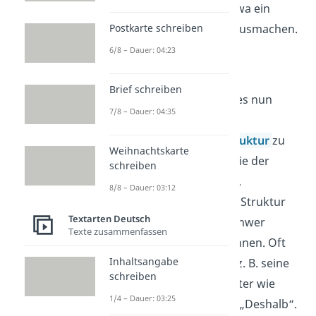
Inhaltsangabe sollte etwa ein
Postkarte schreiben
Drittel des Sachtextes ausmachen.
6/8 – Dauer: 04:23
2. Struktur
Brief schreiben
In diesem Teil geht es nun
7/8 – Dauer: 04:35
darum, die
Argumentationsstruktur
zu
Weihnachtskarte
beschreiben, also wie der
schreiben
Autor argumentiert.
8/8 – Dauer: 03:12
Inhalt, Sprache und Struktur
Textarten Deutsch
eines Textes sind schwer
Texte zusammenfassen
voneinander zu trennen. Oft
Inhaltsangabe
markiert der Autor z. B. seine
schreiben
Struktur durch Wörter wie
1/4 – Dauer: 03:25
„Dagegen“, „Aber“, „Deshalb“.