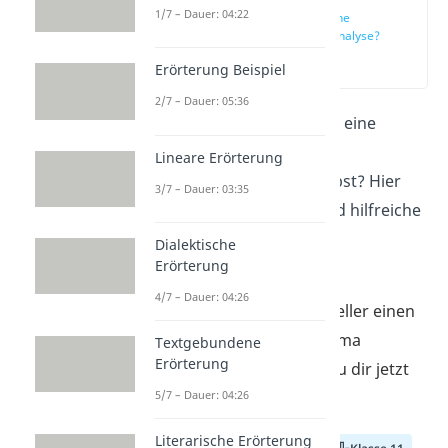
1/7 – Dauer: 04:22
Was ist eine
Sachtextanalyse?
(00:11)
Erörterung Beispiel
2/7 – Dauer: 05:36
Du willst wissen, wie du eine
richtig gute
Lineare Erörterung
Sachtextanalyse schreibst? Hier
3/7 – Dauer: 03:35
bekommst du Tipps und hilfreiche
Infos zum Aufbau von
Dialektische
Erörterung
Sachtextanalysen.
4/7 – Dauer: 04:26
Wenn du dir noch schneller einen
Überblick über das Thema
Textgebundene
Erörterung
verschaffen willst, schau dir jetzt
5/7 – Dauer: 04:26
unser
Video
an!
Literarische Erörterung