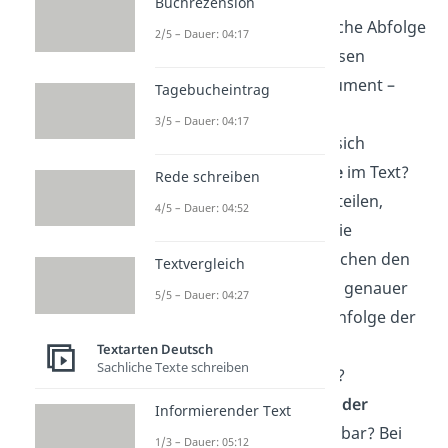
Buchrezension
chronologische Abfolge
2/5 – Dauer: 04:17
von Ereignissen
These – Argument –
Tagebucheintrag
Beispiel
3/5 – Dauer: 04:17
Wie entwickeln sich
Gedankengänge
im Text?
Rede schreiben
Um das zu beurteilen,
4/5 – Dauer: 04:52
schaust du dir die
Übergänge zwischen den
Textvergleich
Sinnabschnitten genauer
5/5 – Dauer: 04:27
an: Ist die Reihenfolge der
Argumente
Textarten Deutsch
Sachliche Texte schreiben
nachvollziehbar?
Sind
Sprünge in der
Informierender Text
Struktur
erkennbar? Bei
1/3 – Dauer: 05:12