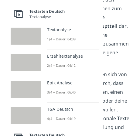
wichtigsten Informationen zum
Textarten Deutsch
Textanalyse
Sachtext stellst du deine
Ergebnisse dazu im
Hauptteil
dar.
Textanalyse
Im
Schluss
fasst du deine
1/4 – Dauer: 04:39
Gedanken noch einmal zusammen
und präsentierst deine eigene
Erzähltextanalyse
Meinung zum Thema.
2/4 – Dauer: 04:12
Sachtexte
unterscheiden sich von
Epik Analyse
fiktionalen Texten dadurch, dass
sie den Leser informieren, einen
3/4 – Dauer: 06:40
Beitrag kommentieren oder deine
TGA Deutsch
Meinung beeinflussen wollen.
Dagegen enthalten fiktionale Texte
4/4 – Dauer: 04:19
eine ausgedachte Handlung und
Textarten Deutsch