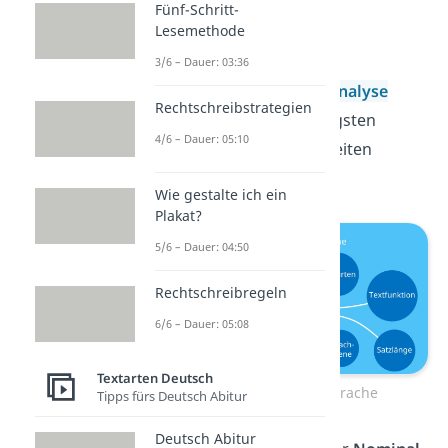
Fünf-Schritt-
Lesemethode
3. Sprache
3/6 – Dauer: 03:36
Im Bereich der
Sprachanalyse
Rechtschreibstrategien
arbeitest du die wichtigsten
4/6 – Dauer: 05:10
sprachlichen Auffälligkeiten
heraus. Dazu zählen:
Wie gestalte ich ein
Plakat?
5/6 – Dauer: 04:50
Rechtschreibregeln
6/6 – Dauer: 05:08
Textarten Deutsch
Sachtextanalyse Sprache
Tipps fürs Deutsch Abitur
Deutsch Abitur