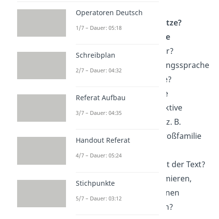
Hauptsätze)?
Operatoren Deutsch
Wie
lang
sind die
Sätze?
1/7 – Dauer: 05:18
Welche
Sprachebene
verwendet der Autor?
Schreibplan
Fachsprache, Umgangssprache
2/7 – Dauer: 04:32
oder Jugendsprache?
Kommen bestimmte
Referat Aufbau
Wortarten
wie Adjektive
3/7 – Dauer: 04:35
oder
Wortfamilien,
z. B.
Familienmitglied, Großfamilie
Handout Referat
… häufig vor?
4/7 – Dauer: 05:24
Welche
Funktion
hat der Text?
Will der Autor informieren,
Stichpunkte
überzeugen oder einen
5/7 – Dauer: 03:12
Sachverhalt erklären?