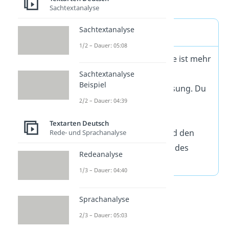
wollen unterhalten.
Sachtextanalyse
Sachtextanalyse
Wichtig
1/2 – Dauer: 05:08
Deine Sachtextanalyse ist mehr
als eine reine
Sachtextanalyse
Beispiel
Inhaltszusammenfassung. Du
2/2 – Dauer: 04:39
untersuchst in der
Sachtextanalyse auch
Textarten Deutsch
stilistische Mittel
und den
Rede- und Sprachanalyse
gedanklichen
Aufbau
des
Redeanalyse
Textes.
1/3 – Dauer: 04:40
Sprachanalyse
2/3 – Dauer: 05:03