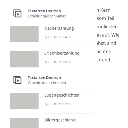
Der
Hauptteil
bildet den Kern
Textarten Deutsch
Erzählungen schreiben
deines Aufsatzes. In diesem Teil
baust du deinen ausformulierten
Nacherzählung
Text auf dem Schreibplan auf. Wie
1/2 – Dauer: 04:03
du in der Gliederung siehst, sind
dabei vier Punkte zu beachten:
Erlebniserzählung
Inhalt
,
Sprache
,
Struktur
und
2/2 – Dauer: 05:09
Autorintention
.
Textarten Deutsch
Geschichten schreiben
Lügengeschichten
1/6 – Dauer: 02:59
Bildergeschichte