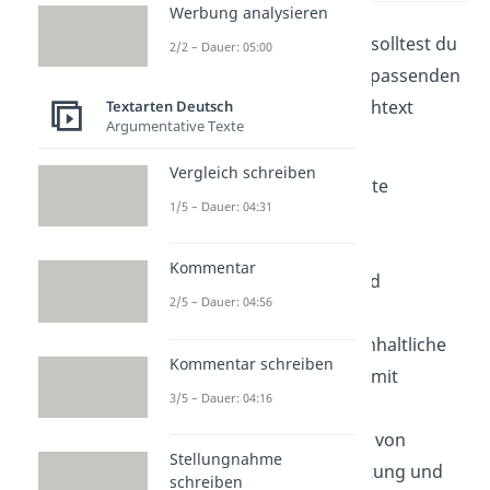
Werbung analysieren
Eine solche Gliederung solltest du
2/2 – Dauer: 05:00
vor
dem Schreiben mit passenden
Informationen zum Sachtext
Textarten Deutsch
Argumentative Texte
füllen:
Vergleich schreiben
Einleitung:
wichtigste
1/5 – Dauer: 04:31
Textinformationen
Hauptteil
Kommentar
2.1 Kernaussage und
2/5 – Dauer: 04:56
Sinnabschnitte
2.2 ausführlichere inhaltliche
Kommentar schreiben
Zusammenfassung mit
3/5 – Dauer: 04:16
Struktur
2.3 Zusammenhang von
Stellungnahme
sprachlicher Gestaltung und
schreiben