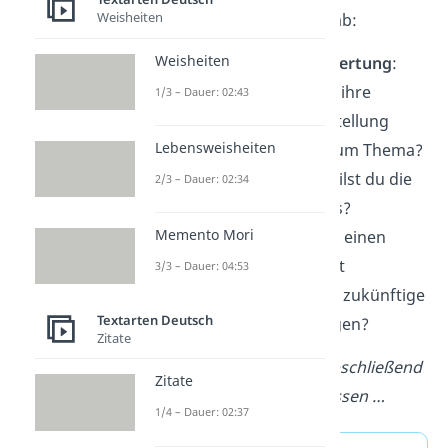
Weisheiten
deine Sachtextanalyse ab:
Weisheiten
abschließende Bewertung
:
Erfüllt die Textsorte ihre
1/3 – Dauer: 02:43
Funktion? Welche Stellung
Lebensweisheiten
bezieht der Autor zum Thema?
eigene Meinung:
Teilst du die
2/3 – Dauer: 02:34
Meinung des Autors?
Memento Mori
Ausblick:
Kannst du einen
Aspekt aus dem Text
3/3 – Dauer: 04:53
aufgreifen und eine zukünftige
Textarten Deutsch
Entwicklung aufzeigen?
Zitate
Formulierungshilfe
:
Abschließend
Zitate
lässt sich zusammenfassen …
1/4 – Dauer: 02:37