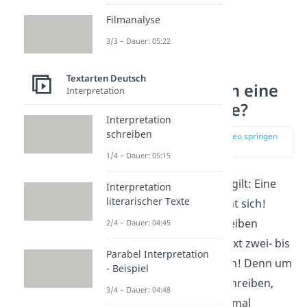
Filmanalyse
3/3 – Dauer: 05:22
Textarten Deutsch
Wie schreibe ich eine
Interpretation
Sachtextanalyse?
Interpretation
schreiben
zur Stelle im Video springen
(00:37)
1/4 – Dauer: 05:15
Für alle Aufsatzformen gilt: Eine
Interpretation
literarischer Texte
gute
Vorbereitung
lohnt sich!
Bevor du mit dem Schreiben
2/4 – Dauer: 04:45
beginnst, lies dir den Text zwei- bis
Parabel Interpretation
dreimal sorgfältig durch! Denn um
- Beispiel
eine gute Analyse zu schreiben,
3/4 – Dauer: 04:48
musst du den Text erst mal