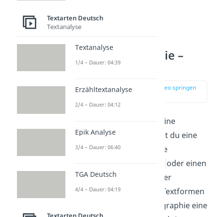
Textarten Deutsch
Textanalyse
Textanalyse
Rollenbiographie –
1/4 – Dauer: 04:39
Leitfaden
zur Stelle im Video springen
Erzähltextanalyse
(01:15)
2/4 – Dauer: 04:12
Als Vorbereitung für deine
Epik Analyse
Rollenbiographie kannst du eine
3/4 – Dauer: 06:40
Charakterisierung
, eine
Personenbeschreibung
oder einen
TGA Deutsch
Steckbrief
verfassen. Der
4/4 – Dauer: 04:19
Unterschied zu diesen Textformen
ist, dass eine Rollenbiographie eine
Textarten Deutsch