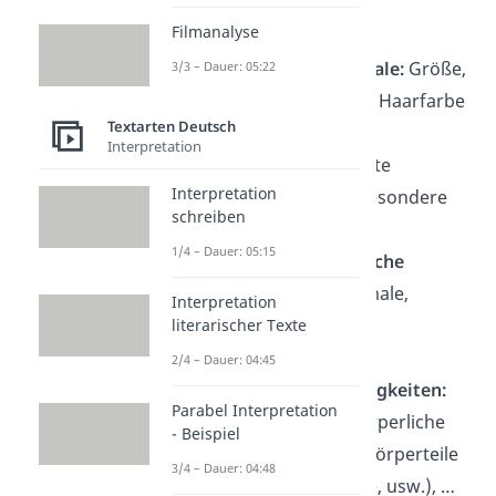
Äußere Erscheinung
Filmanalyse
Körperliche Merkmale:
Größe,
3/3 – Dauer: 05:22
Statur, Augenfarbe, Haarfarbe
Textarten Deutsch
und -länge, …
Interpretation
Kleidung:
bevorzugte
Interpretation
Kleidungsstücke, besondere
schreiben
Kleidung, …
1/4 – Dauer: 05:15
Besondere körperliche
Merkmale:
Muttermale,
Interpretation
Narben, Wunden,
literarischer Texte
Tätowierungen, …
2/4 – Dauer: 04:45
Körperliche Auffälligkeiten:
Parabel Interpretation
Behinderungen, körperliche
- Beispiel
Leiden, künstliche Körperteile
3/4 – Dauer: 04:48
(Zähne, Arme, Beine, usw.), …