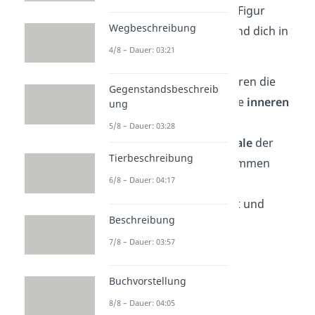
Dadurch kannst du die Figur
Wegbeschreibung
besser kennenlernen und dich in
sie hineinversetzen.
4/8 – Dauer: 03:21
Zur Beschreibung gehören die
Gegenstandsbeschreib
äußere Erscheinung
, die
inneren
ung
Werte
und die
5/8 – Dauer: 03:28
Persönlichkeitsmerkmale
der
Tierbeschreibung
fiktiven Figur. Hinzu kommen
6/8 – Dauer: 04:17
Informationen zu ihrer
Vergangenheit, Zukunft und
Beschreibung
aktuellen Situation.
7/8 – Dauer: 03:57
Buchvorstellung
8/8 – Dauer: 04:05