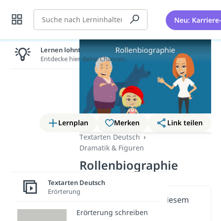
Suche
Neu: Karriere
Lernen lohnt sich!
Entdecke hier deine Chancen.
Lernplan
Merken
Link teilen
Textarten Deutsch
Dramatik & Figuren
Rollenbiographie
Textarten Deutsch
Erörterung
Wichtige Inhalte in diesem
Video
Erörterung schreiben