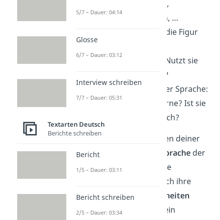
langsam, leise / laut,
5/7 – Dauer: 04:14
undeutlich, hektisch, …
Wortwahl
: Benutzt die Figur
Glosse
Fremdwörter oder
6/7 – Dauer: 03:12
Umgangssprache? Nutzt sie
rhetorische Mittel
?
Interview schreiben
Auffälligkeiten
in der Sprache:
7/7 – Dauer: 05:31
Belehrt die Figur gerne? Ist sie
vorlaut oder zögerlich?
Textarten Deutsch
Berichte schreiben
Versuche beim Schreiben deiner
Rollenbiographie, die
Sprache
der
Bericht
Figur
nachzuahmen! Die
1/5 – Dauer: 03:11
Schreibweise soll nämlich ihre
sprachlichen
Besonderheiten
Bericht schreiben
widerspiegeln. Wenn dein
2/5 – Dauer: 03:34