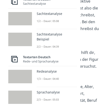
Figur aus der Ich-Perspektive
Sachtextanalyse
darstellt. Du übernimmst also die
Sachtextanalyse
Rolle der Figur und beschreibst,
1/2 – Dauer: 05:08
wie sie sich
selbst
sieht. Bei den
anderen Textarten beschreibst du
Sachtextanalyse
eine Figur aus einer
Beispiel
Außenperspektive
.
2/2 – Dauer: 04:39
Der folgende
Leitfaden
hilft dir,
Textarten Deutsch
mögliche Eigenschaften der Figur
Rede- und Sprachanalyse
zu sammeln, die du untersuchst.
Redeanalyse
Allgemeines
1/3 – Dauer: 04:40
Vorname, Nachname, Alter,
Sprachanalyse
Herkunft (Geburtsort,
2/3 – Dauer: 05:03
Wohnort), Nationalität, Beruf