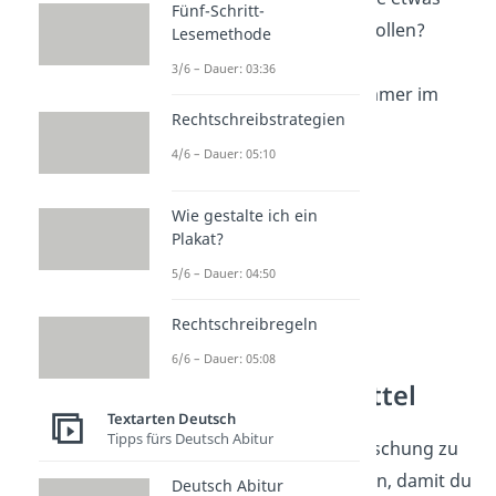
Fünf-Schritt-
anders darstellen wollen?
Lesemethode
Schreibe deine
3/6 – Dauer: 03:36
Rollenbiographie immer im
Rechtschreibstrategien
Präsens
.
4/6 – Dauer: 05:10
Wie gestalte ich ein
Plakat?
5/6 – Dauer: 04:50
Rechtschreibregeln
6/6 – Dauer: 05:08
Rhetorische Mittel
Textarten Deutsch
Tipps fürs Deutsch Abitur
Brauchst du eine Auffrischung zu
den rhetorischen Mitteln, damit du
Deutsch Abitur