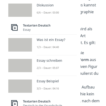
gesammelt. Als Nächstes kannst
Diskussion
du also deine Rollenbiographie
6/6 – Dauer: 03:00
schreiben.
Textarten Deutsch
Eine Rollenbiographie wird als
Essay
Monolog
, also als eine Art
Was ist ein Essay?
Selbstgespräch, verfasst. Es gilt:
1/3 – Dauer: 04:40
eine Rollenbiographie
schreibst du in
Ich-Form
aus
Essay schreiben
der Sicht deiner fiktiven Figur
2/3 – Dauer: 05:07
deinen Aufsatz formulierst du
immer im
Präsens
Essay Beispiel
es gibt zwar für den Aufbau
3/3 – Dauer: 04:16
einer Rollenbiographie kein
bestimmtes Muster, nach dem
Textarten Deutsch
Deutsch in der Grundschule