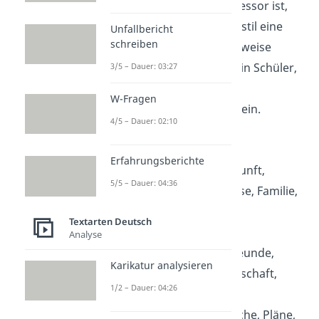
Charakter also ein Professor ist,
dann sollte dein Sprachstil eine
Unfallbericht
schreiben
gehobenere Ausdrucksweise
haben. Ist deine Figur ein Schüler,
3/5 – Dauer: 03:27
könnte die Sprache
W-Fragen
umgangssprachlicher sein.
4/5 – Dauer: 02:10
Geschichte der Figur
Erfahrungsberichte
Vergangenes
: Herkunft,
5/5 – Dauer: 04:36
besondere Erlebnisse, Familie,
Freunde, Liebe, …
Textarten Deutsch
Aktuelles
: jetzige
Analyse
Lebenssituation, Freunde,
Karikatur analysieren
Verwandte, Partnerschaft,
1/2 – Dauer: 04:26
Hobbies, Beruf, …
Zukünftiges
: Wünsche, Pläne,