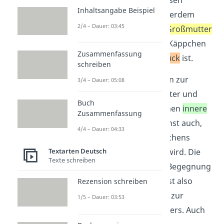
Inhaltsangabe Beispiel
auffälligen Namen. Außerdem
2/4 – Dauer: 03:45
zeigt es, dass sie ihrer
Großmutter
nahesteht
, da das rote Käppchen
Zusammenfassung
ihr
Lieblingskleidungstück
ist.
schreiben
Weitere Beschreibungen zur
3/4 – Dauer: 05:08
Beziehung
zu ihrer Mutter und
Buch
Großmutter verdeutlichen
innere
Zusammenfassung
Werte
der Figur. Du siehst auch,
4/4 – Dauer: 04:33
dass etwas zu Rotkäppchens
Textarten Deutsch
Vergangenheit
gesagt wird. Die
Texte schreiben
Figur erzählt von ihrer Begegnung
mit dem Wolf. Du findest also
Rezension schreiben
bedeutsame Ereignisse zur
1/5 – Dauer: 03:53
Geschichte des Charakters. Auch