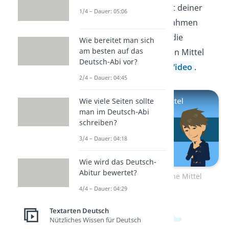
die sprachliche Eigenart deiner
1/4 – Dauer: 05:06
Figur ganz genau nachahmen
kannst? Kein Problem, die
Wie bereitet man sich
am besten auf das
wichtigsten rhetorischen Mittel
Deutsch-Abi vor?
findest du in unserem
Video
.
2/4 – Dauer: 04:45
Wie viele Seiten sollte
man im Deutsch-Abi
schreiben?
3/4 – Dauer: 04:18
Wie wird das Deutsch-
Abitur bewertet?
Zum Video: Rhetorische Mittel
4/4 – Dauer: 04:29
Textarten Deutsch
Nützliches Wissen für Deutsch