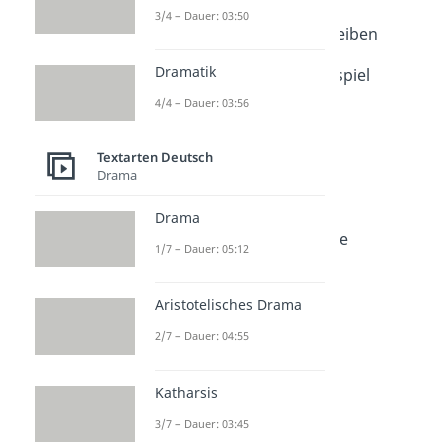
Dauer: 04:37
3/4 – Dauer: 03:50
Charakterisierung schreiben
Dauer: 04:15
Dramatik
Charakterisierung - Beispiel
Dauer: 04:24
4/4 – Dauer: 03:56
Figurenkonstellation
Dauer: 04:37
Rollenbiographie
Textarten Deutsch
Drama
Dauer: 04:44
Dialoganalyse
Drama
Dauer: 04:36
Kommunikationsanalyse
1/7 – Dauer: 05:12
Dauer: 05:05
Aristotelisches Drama
2/7 – Dauer: 04:55
Katharsis
3/7 – Dauer: 03:45