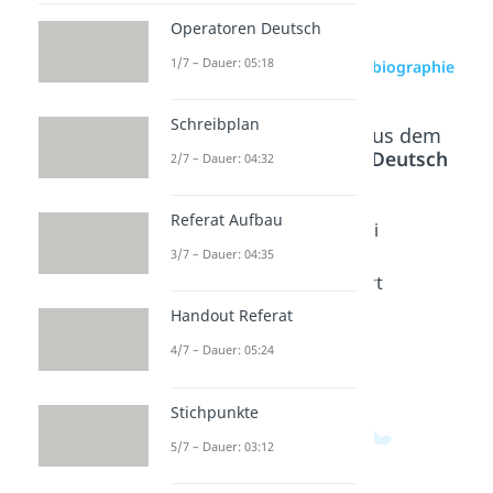
Operatoren Deutsch
1/7 – Dauer: 05:18
zur Videoseite: Rollenbiographie
Schreibplan
Beliebte Inhalte aus dem
Bereich
Textarten Deutsch
2/7 – Dauer: 04:32
Referat Aufbau
Dialoga
Kommu
Journali
nalyse
nikation
stische
3/7 – Dauer: 04:35
Dauer:
sanalys
Textsort
04:36
e
en
Handout Referat
Dauer:
Dauer:
4/7 – Dauer: 05:24
05:05
04:10
Stichpunkte
5/7 – Dauer: 03:12