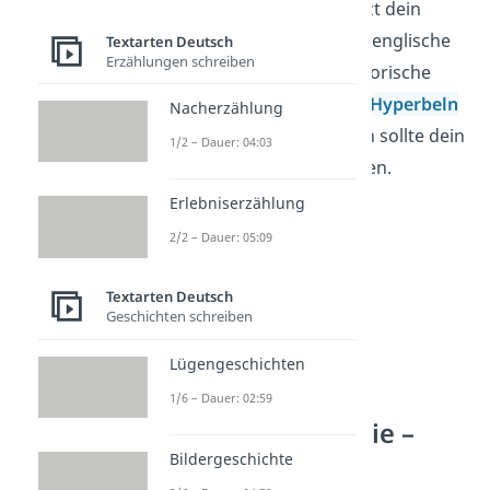
beim Schreiben! Benutzt dein
Charakter zum Beispiel englische
Textarten Deutsch
Erzählungen schreiben
Fremdwörter oder rhetorische
Mittel wie zum Beispiel
Hyperbeln
Nacherzählung
(Übertreibungen), dann sollte dein
1/2 – Dauer: 04:03
Text diese auch enthalten.
Erlebniserzählung
2/2 – Dauer: 05:09
Textarten Deutsch
Geschichten schreiben
Lügengeschichten
1/6 – Dauer: 02:59
Rollenbiographie –
Beispiel
Bildergeschichte