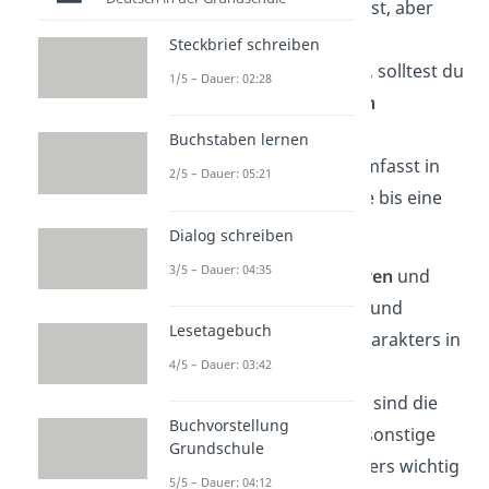
du dich richten musst, aber
Themen, die
Steckbrief schreiben
zusammengehören, solltest du
1/5 – Dauer: 02:28
sinnvoll verknüpfen
die
Länge
einer
Buchstaben lernen
Rollenbiographie umfasst in
2/5 – Dauer: 05:21
der Regel eine halbe bis eine
Seite
Dialog schreiben
3/5 – Dauer: 04:35
Der Leser soll die
äußeren
und
inneren Eigenschaften
und
Lesetagebuch
Besonderheiten
des Charakters in
4/5 – Dauer: 03:42
deinen Formulierungen
wiedererkennen. Somit sind die
Buchvorstellung
Sprache
der Figur und sonstige
Grundschule
Auffälligkeiten
besonders wichtig
5/5 – Dauer: 04:12