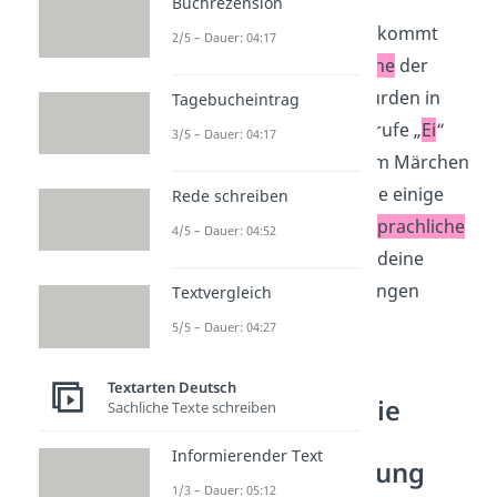
eine
Schwäche
, nämlich
Buchrezension
Rotkäppchens
Naivität
, kommt
2/5 – Dauer: 04:17
öfter vor. Um die
Sprache
der
Figur nachzuahmen, wurden in
Tagebucheintrag
diesem Beispiel die Ausrufe „
Ei
“
3/5 – Dauer: 04:17
und „
Ach
“ verwendet. Im Märchen
benutzt Rotkäppchen sie einige
Rede schreiben
Male. Das ist also eine
sprachliche
4/5 – Dauer: 04:52
Besonderheit
, die du in deine
Rollenbiographie einbringen
Textvergleich
kannst.
5/5 – Dauer: 04:27
Textarten Deutsch
Rollenbiographie
Sachliche Texte schreiben
schreiben –
Informierender Text
Zusammenfassung
1/3 – Dauer: 05:12