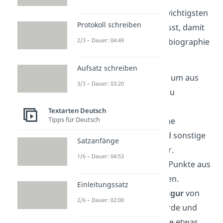
Hier sind nochmal die wichtigsten
Protokoll schreiben
Punkte zusammengefasst, damit
2/3 – Dauer: 04:49
dir eine perfekte Rollenbiographie
gelingt:
Aufsatz schreiben
Nutze die
Ich-Form
, um aus
3/3 – Dauer: 03:20
der Sicht der Figur zu
schreiben.
Textarten Deutsch
Tipps für Deutsch
Achte auf sprachliche
Besonderheiten und sonstige
Satzanfänge
Eigenarten der Figur.
1/6 – Dauer: 04:53
Du musst nicht alle Punkte aus
dem Leitfaden nutzen.
Einleitungssatz
Überlege, was die
Figur
von
2/6 – Dauer: 02:00
sich preisgeben würde und
was nicht. Könnte sie etwas