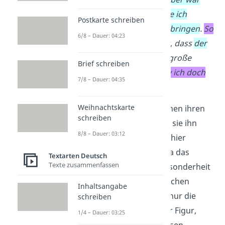
voller Blumen, die wollte ich
Postkarte schreiben
Großmutter
gewiss mitbringen
.
So
6/8 – Dauer: 04:23
erkannte ich auch nicht
, dass
der
Wolf, den ich traf
, eine große
Brief schreiben
Gefahr ist.
Ach
,
wie naiv ich doch
7/8 – Dauer: 04:35
war
!“
Weihnachtskarte
Zuerst nennt Rotkäppchen ihren
schreiben
Namen
und erklärt, wie sie ihn
8/8 – Dauer: 03:12
bekommen hat. Das ist hier
wichtig zu erwähnen, da das
Textarten Deutsch
Texte zusammenfassen
Kleidungsstück eine Besonderheit
darstellt. Das rote Käppchen
Inhaltsangabe
beschreibt damit nicht nur die
schreiben
äußere Erscheinung
der Figur,
1/4 – Dauer: 03:25
sondern verleiht ihr diesen