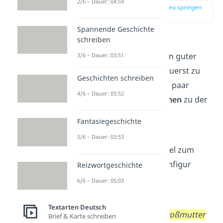
2/6 – Dauer: 04:59
zur Stelle im Video springen
(03:31)
Spannende Geschichte
schreiben
Wie fängst du eine
Rollenbiographie an? Ein guter
3/6 – Dauer: 03:51
Einstieg
ist, den Leser zuerst zu
Geschichten schreiben
begrüßen
und dann ein paar
4/6 – Dauer: 03:52
allgemeine Informationen
zu der
Figur zu geben.
Fantasiegeschichte
Schau dir das folgende
5/6 – Dauer: 03:53
Rollenbiographie Beispiel zum
Einstieg für die Märchenfigur
Reizwortgeschichte
Rotkäppchen
an:
6/6 – Dauer: 05:03
„Guten Tag, ich heiße
Textarten Deutsch
Rotkäppchen
.
Meine Großmutter
Brief & Karte schreiben