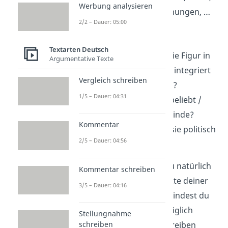
Werbung analysieren
Träume, Ziele, Hoffnungen, …
2/2 – Dauer: 05:00
Beziehungen
Textarten Deutsch
Gemeinschaft
: Ist die Figur in
Argumentative Texte
einer Gemeinschaft integriert
Vergleich schreiben
(Verein, Religion, …)?
1/5 – Dauer: 04:31
Beliebtheit
: Ist sie beliebt /
unbeliebt, hat sie Feinde?
Kommentar
Vereinigungen
: Ist sie politisch
2/5 – Dauer: 04:56
oder sozial aktiv?
Achtung:
Auch wenn du natürlich
Kommentar schreiben
auf verschiedene Aspekte deiner
3/5 – Dauer: 04:16
Figur eingehen musst, findest du
in dieser Sammlung lediglich
Stellungnahme
schreiben
Vorschläge
für das Schreiben