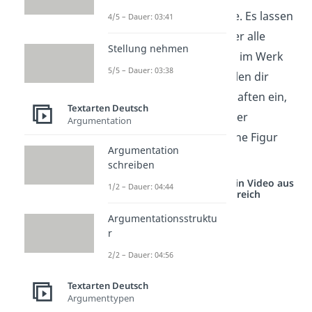
deiner Rollenbiographie. Es lassen
4/5 – Dauer: 03:41
sich nämlich nicht immer alle
Stellung nehmen
Aspekte zu deiner Figur im Werk
5/5 – Dauer: 03:38
finden. Andererseits fallen dir
vielleicht noch Eigenschaften ein,
Textarten Deutsch
die nicht in der Liste, aber
Argumentation
charakteristisch für deine Figur
Argumentation
sind.
schreiben
Studyflix vernetzt: Hier ein Video aus
1/2 – Dauer: 04:44
einem anderen Bereich
Argumentationsstruktu
r
2/2 – Dauer: 04:56
Textarten Deutsch
Argumenttypen