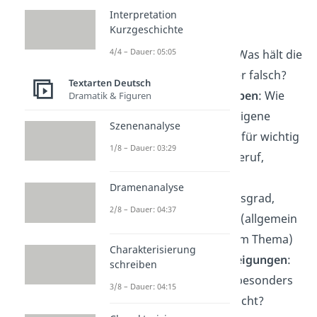
Interpretation
Innere Werte
Kurzgeschichte
4/4 – Dauer: 05:05
Moralische Werte
: Was hält die
Figur für richtig oder falsch?
Textarten Deutsch
Einstellung zum Leben
: Wie
Dramatik & Figuren
sieht die Figur das eigene
Szenenanalyse
Leben? Was hält sie für wichtig
1/8 – Dauer: 03:29
(Familie, Freunde, Beruf,
Religion, …)?
Dramenanalyse
Intelligenz
: Bildungsgrad,
2/8 – Dauer: 04:37
Abschlüsse, Wissen (allgemein
und speziell zu einem Thema)
Charakterisierung
Vorlieben und Abneigungen
:
schreiben
Was mag die Figur besonders
3/8 – Dauer: 04:15
gern und was gar nicht?