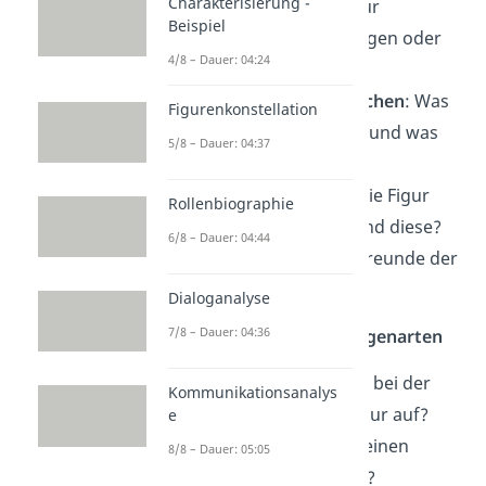
Charakterisierung -
Ängste
: Hat die Figur
Beispiel
Befürchtungen, Sorgen oder
4/8 – Dauer: 04:24
sogar Ängste?
Stärken und Schwächen
: Was
Figurenkonstellation
fällt der Figur leicht und was
5/8 – Dauer: 04:37
schwer?
Beziehungen
: Hat die Figur
Rollenbiographie
Freunde und wer sind diese?
6/8 – Dauer: 04:44
Was bedeuten die Freunde der
Figur?
Dialoganalyse
7/8 – Dauer: 04:36
Besonderheiten und Eigenarten
Sprache
: Fällt etwas bei der
Kommunikationsanalys
Sprechweise der Figur auf?
e
Stottert sie, hat sie einen
8/8 – Dauer: 05:05
Dialekt oder Akzent?