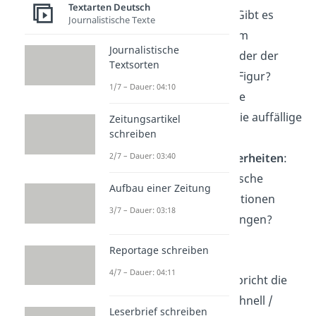
Textarten Deutsch
Mimik und Gestik
: Gibt es
Journalistische Texte
Besonderheiten beim
Journalistische
Gesichtsausdruck oder der
Textsorten
Körpersprache der Figur?
1/7 – Dauer: 04:10
Macht sie besondere
Bewegungen? Hat sie auffällige
Zeitungsartikel
schreiben
Ticks?
2/7 – Dauer: 03:40
Psychische Besonderheiten
:
Hat die Figur psychische
Aufbau einer Zeitung
Probleme, Halluzinationen
3/7 – Dauer: 03:18
oder Wahnvorstellungen?
Sprache
Reportage schreiben
4/7 – Dauer: 04:11
Sprechweise
: Wie spricht die
Figur? Spricht sie schnell /
Leserbrief schreiben