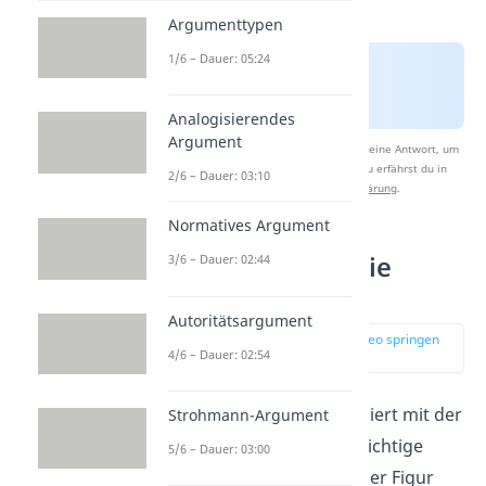
Argumenttypen
1/6 – Dauer: 05:24
Analogisierendes
Argument
Nach Beantwortung speichern wir deine Antwort, um
Studyflix zu verbessern. Mehr dazu erfährst du in
2/6 – Dauer: 03:10
unserer
Datenschutzerklärung
.
Normatives Argument
Rollenbiographie
3/6 – Dauer: 02:44
schreiben
Autoritätsargument
zur Stelle im Video springen
4/6 – Dauer: 02:54
(02:51)
Jetzt hast du dich detailliert mit der
Strohmann-Argument
Rolle beschäftigt und wichtige
5/6 – Dauer: 03:00
Fakten und Merkmale der Figur