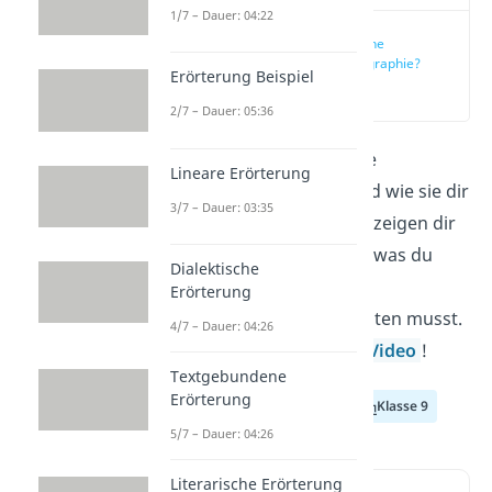
1/7 – Dauer: 04:22
Was ist eine
Rollenbiographie?
Erörterung Beispiel
(00:14)
2/7 – Dauer: 05:36
Du fragst dich, was eine
Lineare Erörterung
Rollenbiographie ist und wie sie dir
3/7 – Dauer: 03:35
am besten gelingt? Wir zeigen dir
anhand von Beispielen, was du
Dialektische
beim Schreiben einer
Erörterung
Rollenbiographie beachten musst.
4/7 – Dauer: 04:26
Hier geht’s direkt zum
Video
!
Textgebundene
Erörterung
Klasse 7
Klasse 8
Klasse 9
5/7 – Dauer: 04:26
Literarische Erörterung