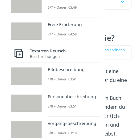
Inhaltsübersicht
6/7 – Dauer: 05:49
Freie Erörterung
Was ist eine
7/7 – Dauer: 04:58
Rollenbiographie?
zur Stelle im Video springen
Textarten Deutsch
(00:14)
Beschreibungen
Bildbeschreibung
Eine Rollenbiographie ist eine
bestimmte Textart, in der du eine
1/8 – Dauer: 03:41
fiktive Figur
aus einem
Personenbeschreibung
Theaterstück oder einem Buch
vorstellst. Das tust du, indem du
2/8 – Dauer: 03:51
aus der Sicht dieser Figur (Ich-
Vorgangsbeschreibung
Form) ihre Eigenschaften und
Besonderheiten beschreibst.
3/8 – Dauer: 03:10