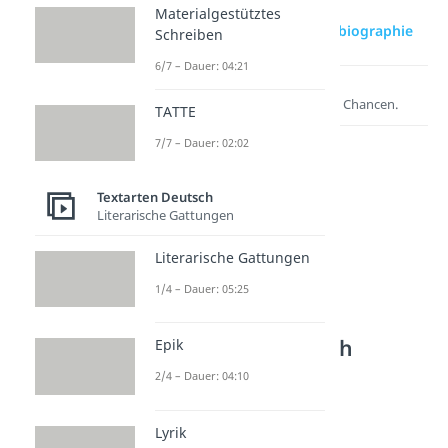
Materialgestütztes
zur Videoseite: Rollenbiographie
Schreiben
6/7 – Dauer: 04:21
Lernen lohnt sich!
Entdecke hier deine Chancen.
TATTE
7/7 – Dauer: 02:02
Textarten Deutsch
Literarische Gattungen
Literarische Gattungen
1/4 – Dauer: 05:25
Weitere Inhalte:
Textarten Deutsch
Epik
Dramatik & Figuren
2/4 – Dauer: 04:10
Szenenanalyse
Dauer: 03:29
Lyrik
Dramenanalyse