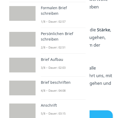
Lektionen
für das Leben
Formalen Brief
schreiben
gelernt werden.”
1/8 – Dauer: 02:57
„Denke daran, dass die
Stärke
,
Persönlichen Brief
mit Traurigkeit umzugehen,
schreiben
eine besondere Form der
2/8 – Dauer: 02:51
inneren Größe ist.”
Brief Aufbau
„Die
Zeit
heilt nicht alle
3/8 – Dauer: 02:03
Wunden, aber sie lehrt uns, mit
Brief beschriften
dem Schmerz umzugehen und
gestärkt daraus
4/8 – Dauer: 04:08
hervorzugehen.”
Anschrift
5/8 – Dauer: 03:15