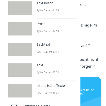
Textsorten
taucht in ein Meer voller
1/5 – Dauer: 04:54
Möglichkeiten
.”
Prosa
„Es sind die
kleinen Dinge
im
2/5 – Dauer: 04:58
Leben.”
Sachtext
„Gib
alles
, nur nicht auf.”
3/5 – Dauer: 03:41
„Alles wird
gut
, vielleicht nicht
Text
heute, aber sicher morgen.”
4/5 – Dauer: 02:22
Literarische Texte
5/5 – Dauer: 04:21
Textarten Deutsch