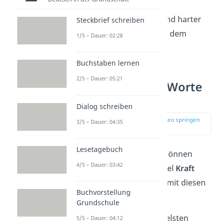
das Ergebnis von
Entschlossenheit
und harter
Steckbrief schreiben
Arbeit — du bist auf dem
1/5 – Dauer: 02:28
richtigen Weg.”
Buchstaben lernen
2/5 – Dauer: 05:21
Aufmunternde Worte
bei Traurigkeit
Dialog schreiben
zur Stelle im Video springen
3/5 – Dauer: 04:35
(01:39)
Lesetagebuch
Wenn jemand trauert, können
4/5 – Dauer: 03:42
aufmunternde Worte viel
Kraft
schenken. Versuche es mit diesen
Buchvorstellung
aufbauenden Worten:
Grundschule
„Selbst in den dunkelsten
5/5 – Dauer: 04:12