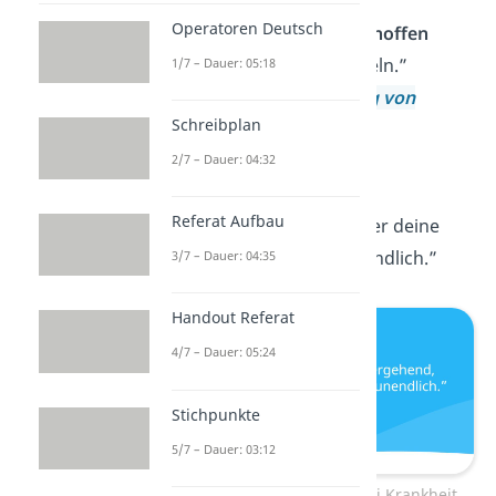
Operatoren Deutsch
„In allen Dingen ist
hoffen
besser als verzweifeln.”
1/7 – Dauer: 05:18
—
Johann Wolfgang von
Schreibplan
Goethe
2/7 – Dauer: 04:32
„Krankheit ist nur
Referat Aufbau
vorübergehend, aber deine
innere Kraft
ist unendlich.”
3/7 – Dauer: 04:35
Handout Referat
4/7 – Dauer: 05:24
Stichpunkte
5/7 – Dauer: 03:12
Aufbauende Sprüche bei Krankheit