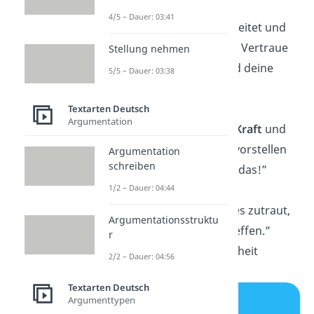
4/5 – Dauer: 03:41
„Du hast hart gearbeitet und
bist gut vorbereitet. Vertraue
Stellung nehmen
auf dein
Wissen
und deine
5/5 – Dauer: 03:38
Fähigkeiten.”
Textarten Deutsch
Argumentation
„In dir steckt mehr
Kraft
und
Klugheit, als du dir vorstellen
Argumentation
schreiben
kannst. Du schaffst das!”
1/2 – Dauer: 04:44
„Wer sich
selbst
alles zutraut,
Argumentationsstruktu
wird andere übertreffen.”
r
— Chinesische Weisheit
2/2 – Dauer: 04:56
Textarten Deutsch
Argumenttypen