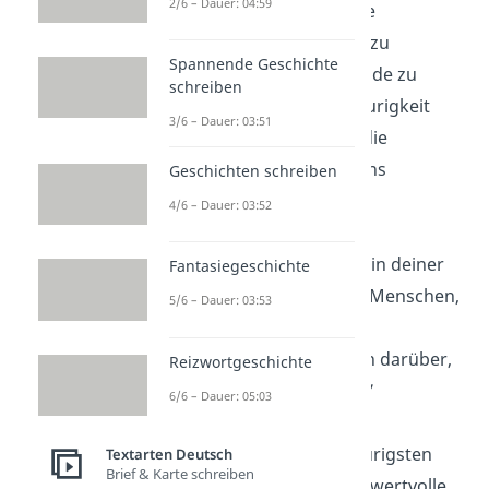
2/6 – Dauer: 04:59
„Jeder Tag bringt die
Möglichkeit,
Neues
zu
Spannende Geschichte
entdecken und Freude zu
schreiben
finden. Lass die Traurigkeit
3/6 – Dauer: 03:51
nicht den Blick auf die
Schönheit des Lebens
Geschichten schreiben
verstellen.”
4/6 – Dauer: 03:52
„Du bist nicht allein in deiner
Fantasiegeschichte
Traurigkeit
. Es gibt Menschen,
5/6 – Dauer: 03:53
die dich lieben und
unterstützen. Sprich darüber,
Reizwortgeschichte
wenn du möchtest.”
6/6 – Dauer: 05:03
„Selbst aus den traurigsten
Textarten Deutsch
Brief & Karte schreiben
Momenten können wertvolle