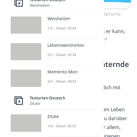
Weisheiten
Kurze aufmunternde Sprüche
Weisheiten
1/3 – Dauer: 02:43
„Niemand weiß, was er kann,
bevor er’s
versucht
.”
Lebensweisheiten
2/3 – Dauer: 02:34
Lustige aufmunternde
Sprüche
Memento Mori
3/3 – Dauer: 04:53
Diese Sprüche heitern dich mit
Humor
auf.
Textarten Deutsch
Zitate
„Die meisten Dinge im Leben
Zitate
sind besser, wenn du darüber
1/4 – Dauer: 02:37
lachen
kannst — vor allem,
wenn es um deine eigenen