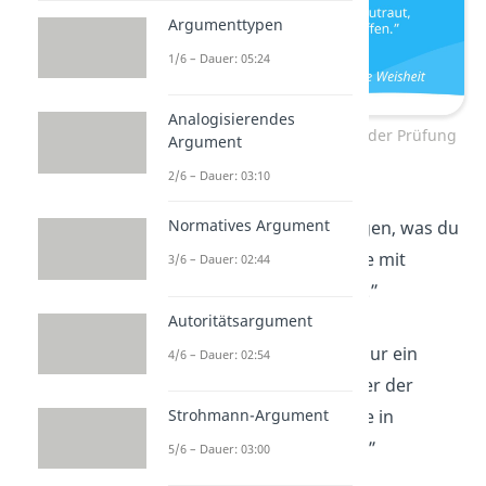
Argumenttypen
1/6 – Dauer: 05:24
Analogisierendes
Aufbauende Sprüche vor der Prüfung
Argument
2/6 – Dauer: 03:10
„Jede Frage ist eine
Normatives Argument
Gelegenheit, zu zeigen, was du
gelernt hast. Geh sie mit
3/6 – Dauer: 02:44
Selbstvertrauen
an.”
Autoritätsargument
„Diese Prüfung ist nur ein
4/6 – Dauer: 02:54
kurzer Moment, aber der
Erfolg
wird dir lange in
Strohmann-Argument
Erinnerung bleiben.”
5/6 – Dauer: 03:00