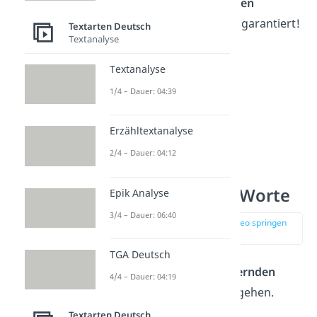
mit unseren
aufbauenden
Sprüchen
gelingt es dir garantiert!
Textarten Deutsch
Textanalyse
Textanalyse
1/4 – Dauer: 04:39
Erzähltextanalyse
2/4 – Dauer: 04:12
Aufmunternde Worte
Epik Analyse
3/4 – Dauer: 06:40
zur Stelle im Video springen
(00:17)
TGA Deutsch
Lass dir diese
aufmunternden
4/4 – Dauer: 04:19
Worte
durch den Kopf gehen.
Textarten Deutsch