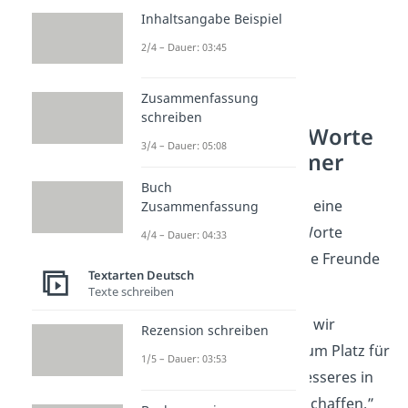
Inhaltsangabe Beispiel
2/4 – Dauer: 03:45
Zusammenfassung
schreiben
Aufmunternde Worte
3/4 – Dauer: 05:08
bei Liebeskummer
Buch
Auch
Liebeskummer
ist eine
Zusammenfassung
schwere Phase. Diese Worte
4/4 – Dauer: 04:33
muntern dich oder deine Freunde
Textarten Deutsch
auf.
Texte schreiben
„Manchmal müssen wir
Rezension schreiben
Abschied
nehmen, um Platz für
1/5 – Dauer: 03:53
etwas Neues und Besseres in
unserem Leben zu schaffen.”