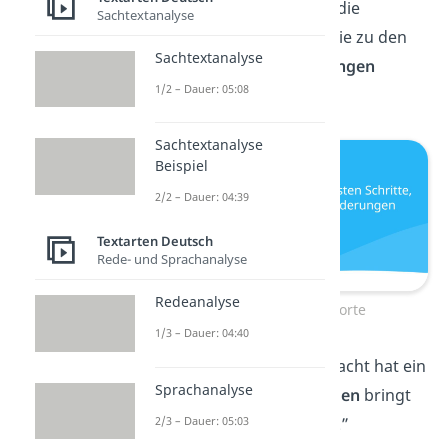
„Manchmal sind es die
Sachtextanalyse
kleinsten Schritte, die zu den
Sachtextanalyse
größten
Veränderungen
1/2 – Dauer: 05:08
führen.”
Sachtextanalyse
Beispiel
2/2 – Dauer: 04:39
Textarten Deutsch
Rede- und Sprachanalyse
Redeanalyse
Aufmunternde Worte
1/3 – Dauer: 04:40
„Auch die längste Nacht hat ein
Sprachanalyse
Ende, und der
Morgen
bringt
2/3 – Dauer: 05:03
Licht und Hoffnung.”