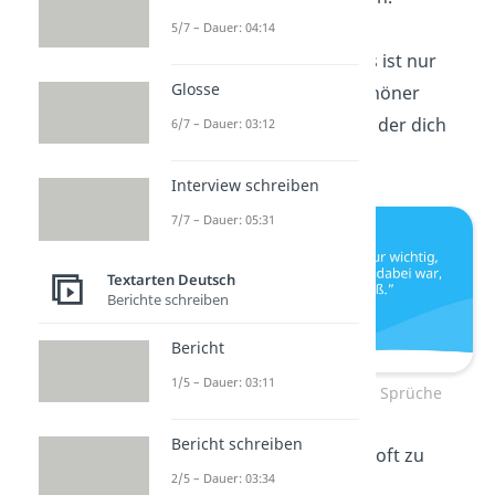
5/7 – Dauer: 04:14
„Am Ende des Tages ist nur
Glosse
wichtig, dass ein schöner
Moment
dabei war, der dich
6/7 – Dauer: 03:12
lächeln ließ.”
Interview schreiben
7/7 – Dauer: 05:31
Textarten Deutsch
Berichte schreiben
Bericht
1/5 – Dauer: 03:11
Schöne aufmunternde Sprüche
Bericht schreiben
„Ein tiefer Fall führt oft zu
2/5 – Dauer: 03:34
hohem
Glück
.”