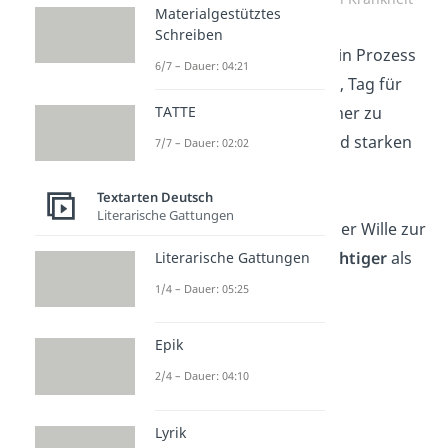
Materialgestütztes
Schreiben
„Die
Genesung
ist ein Prozess
6/7 – Dauer: 04:21
— Schritt für Schritt, Tag für
TATTE
Tag, kommst du näher zu
einem gesunden und starken
7/7 – Dauer: 02:02
Selbst.”
Textarten Deutsch
Literarische Gattungen
„Deine Stärke und der Wille zur
Genesung sind
mächtiger
als
Literarische Gattungen
jede Krankheit.”
1/4 – Dauer: 05:25
Epik
2/4 – Dauer: 04:10
Lyrik