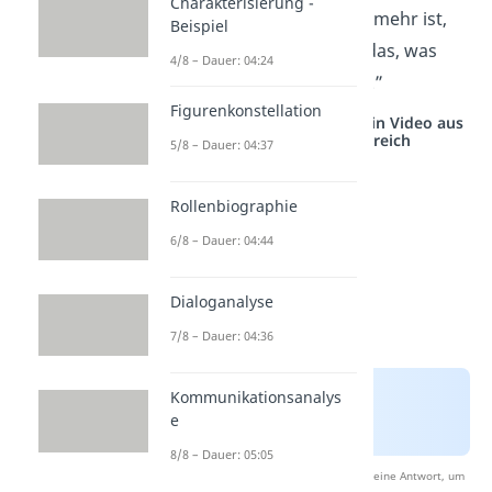
Charakterisierung -
über das, was nicht mehr ist,
Beispiel
und freue dich auf das, was
4/8 – Dauer: 04:24
noch kommen wird.”
Figurenkonstellation
Studyflix vernetzt: Hier ein Video aus
einem anderen Bereich
5/8 – Dauer: 04:37
Rollenbiographie
6/8 – Dauer: 04:44
Dialoganalyse
7/8 – Dauer: 04:36
Kommunikationsanalys
e
8/8 – Dauer: 05:05
Nach Beantwortung speichern wir deine Antwort, um