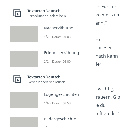
Stunden gibt es einen Funken
Textarten Deutsch
Hoffnung
, der dich wieder zum
Erzählungen schreiben
Leuchten bringen kann.”
Nacherzählung
1/2 – Dauer: 04:03
„Traurigkeit ist wie ein
Regenschauer. Auch dieser
Erlebniserzählung
geht vorbei, und danach kann
2/2 – Dauer: 05:09
die
Sonne
umso heller
scheinen.”
Textarten Deutsch
Geschichten schreiben
„Deine
Gefühle
sind wichtig,
Lügengeschichten
und es ist okay, zu trauern. Gib
1/6 – Dauer: 02:59
dir selbst die Zeit, die du
brauchst, und sei sanft zu dir.”
Bildergeschichte