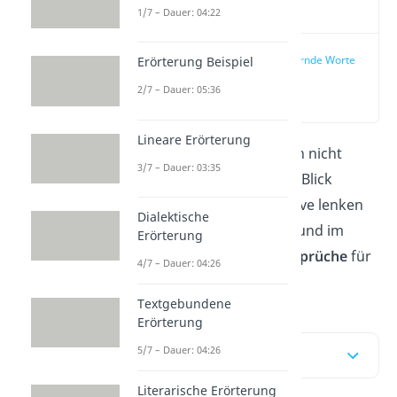
Video
1/7 – Dauer: 04:22
Aufmunternde Worte
Erörterung Beispiel
2/7 – Dauer: 05:36
(00:17)
Lineare Erörterung
Manchmal ist das Leben nicht
3/7 – Dauer: 03:35
leicht. Damit du deinen Blick
trotzdem auf das Positive lenken
Dialektische
kannst, haben wir hier und im
Erörterung
Video
aufmunternde Sprüche
für
4/7 – Dauer: 04:26
dich!
Textgebundene
Erörterung
5/7 – Dauer: 04:26
Inhaltsübersicht
Literarische Erörterung