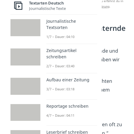
Studyflix zu verbessern. Mehr dazu erfährst du in
Textarten Deutsch
unserer
Datenschutzerklärung
.
Journalistische Texte
Journalistische
Schöne aufmunternde
Textsorten
Sprüche
1/7 – Dauer: 04:10
Noch mehr aufmunternde und
Zeitungsartikel
schreiben
aufbauende Sprüche
haben wir
2/7 – Dauer: 03:40
hier für dich:
Aufbau einer Zeitung
„Die besten Geschichten
beginnen oft mit einem
3/7 – Dauer: 03:18
mutigen Schritt ins
Reportage schreiben
Unbekannte
.”
4/7 – Dauer: 04:11
„Steinige Wege führen oft zu
Leserbrief schreiben
den
schönsten
Orten.”