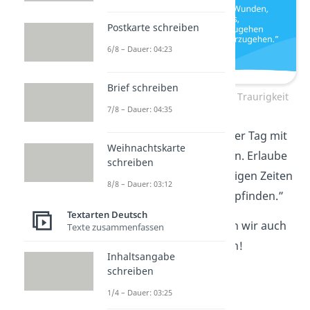
Postkarte schreiben
6/8 – Dauer: 04:23
Brief schreiben
Aufmunternde Worte bei Traurigkeit
7/8 – Dauer: 04:35
„Morgen ist ein neuer Tag mit
Weihnachtskarte
neuen Möglichkeiten. Erlaube
schreiben
dir, auch nach traurigen Zeiten
8/8 – Dauer: 03:12
wieder
Glück
zu empfinden.”
Textarten Deutsch
Traurige Sprüche
haben wir auch
Texte zusammenfassen
in diesem
Video
für dich!
Inhaltsangabe
schreiben
1/4 – Dauer: 03:25