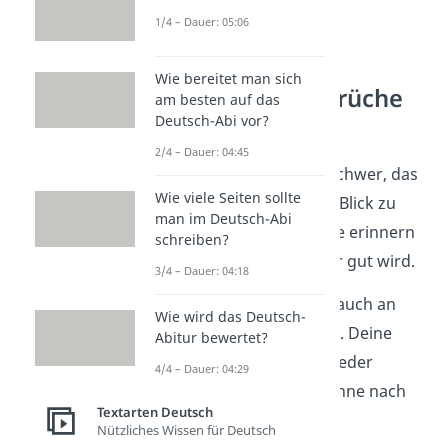
hingehört.”
1/4 – Dauer: 05:06
Wie bereitet man sich
Aufbauende Sprüche
am besten auf das
bei Krankheit
Deutsch-Abi vor?
2/4 – Dauer: 04:45
Bei Krankheiten ist es schwer, das
Wie viele Seiten sollte
Positive
nicht aus dem Blick zu
man im Deutsch-Abi
verlieren. Diese Sprüche erinnern
schreiben?
daran, dass alles wieder gut wird.
3/4 – Dauer: 04:18
„Die Sonne scheint auch an
Wie wird das Deutsch-
regnerischen Tagen. Deine
Abitur bewertet?
Gesundheit
wird wieder
4/4 – Dauer: 04:29
strahlen, wie die Sonne nach
Textarten Deutsch
einem Sturm.”
Nützliches Wissen für Deutsch