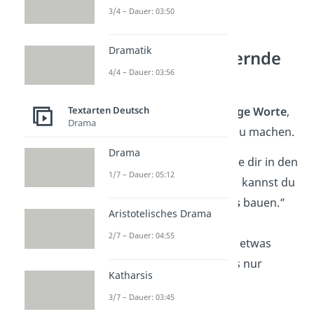
3/4 – Dauer: 03:50
Dramatik
Kurze aufmunternde
Sprüche
4/4 – Dauer: 03:56
Textarten Deutsch
Oft reichen schon
wenige Worte
,
Drama
um einen Unterschied zu machen.
Drama
„Aus den Steinen, die dir in den
1/7 – Dauer: 05:12
Weg gelegt werden, kannst du
auch etwas
Schönes
bauen.”
Aristotelisches Drama
2/7 – Dauer: 04:55
„Der Tag hat immer etwas
Gutes
, man muss es nur
Katharsis
finden.”
3/7 – Dauer: 03:45