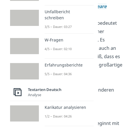
—
William Shakespeare
Unfallbericht
schreiben
„
Positiv zu denken
bedeutet
3/5 – Dauer: 03:27
nicht, dass man immer
glücklich
sein muss. Es
W-Fragen
bedeutet, dass man auch an
4/5 – Dauer: 02:10
schweren Tagen weiß, dass es
wieder bessere und großartige
Erfahrungsberichte
Tage gibt.”
5/5 – Dauer: 04:36
„Sei du
selbst
. Alle anderen
Textarten Deutsch
Analyse
gibt es schon.”
—
Oscar Wilde
Karikatur analysieren
1/2 – Dauer: 04:26
„Die größte
Reise
beginnt mit