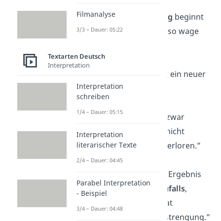
Filmanalyse
„Der Weg zum
Erfolg
beginnt
mit einem Schritt, also wage
3/3 – Dauer: 05:22
ihn mutig!”
Textarten Deutsch
Interpretation
„In jedem Ende liegt ein neuer
Interpretation
Anfang
verborgen.”
schreiben
1/4 – Dauer: 05:15
„Wer
kämpft
, kann zwar
verlieren, aber wer nicht
Interpretation
kämpft, hat schon verloren.”
literarischer Texte
2/4 – Dauer: 04:45
„Erfolg ist nicht das Ergebnis
Parabel Interpretation
eines glücklichen
Zufalls
,
- Beispiel
sondern das Resultat
3/4 – Dauer: 04:48
kontinuierlicher Anstrengung.”