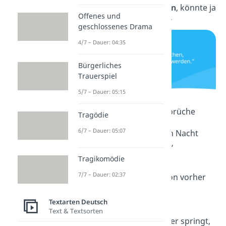
„Einfach mal
machen
, könnte ja
Offenes und
richtig gut werden.”
geschlossenes Drama
4/7 – Dauer: 04:35
Bürgerliches
Trauerspiel
5/7 – Dauer: 05:15
Kurze aufmunternde Sprüche
Tragödie
6/7 – Dauer: 05:07
„Nach jeder dunklen Nacht
folgt ein
heller Tag
.”
Tragikomödie
7/7 – Dauer: 02:37
„Denk dir nicht schon vorher
alles
kaputt
.”
Textarten Deutsch
Text & Textsorten
„Wer in kaltes Wasser springt,