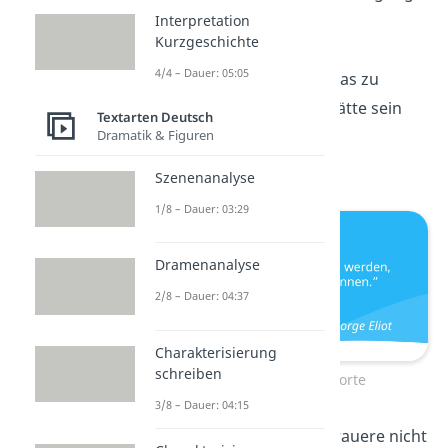
—
Napoleon Hill
Interpretation
Kurzgeschichte
4/4 – Dauer: 05:05
„Es ist nie zu
spät
, das zu
werden, was man hätte sein
Textarten Deutsch
Dramatik & Figuren
können.”
—
George Eliot
Szenenanalyse
1/8 – Dauer: 03:29
Dramenanalyse
2/8 – Dauer: 04:37
Charakterisierung
schreiben
Aufmunternde Worte
3/8 – Dauer: 04:15
„Lebe dein
Leben
, trauere nicht