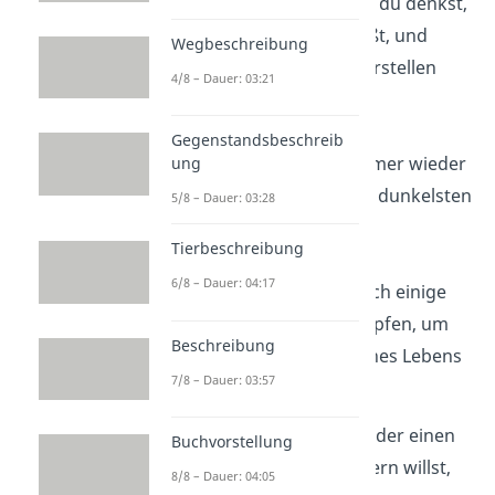
„Du bist
stärker
, als du denkst,
mutiger, als du weißt, und
Wegbeschreibung
klüger, als du dir vorstellen
4/8 – Dauer: 03:21
kannst.”
Gegenstandsbeschreib
„Die
Sonne
geht immer wieder
ung
auf, auch nach dem dunkelsten
5/8 – Dauer: 03:28
Sturm.”
Tierbeschreibung
6/8 – Dauer: 04:17
„Du musst dich durch einige
schlechte Tage kämpfen, um
Beschreibung
den
besten Tag
deines Lebens
7/8 – Dauer: 03:57
zu erleben.”
Egal ob du dich selbst oder einen
Buchvorstellung
deiner Freunde aufheitern willst,
8/8 – Dauer: 04:05