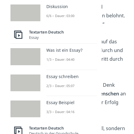
„Deine
Hingabe
und
Diskussion
Anstrengung werden belohnt.
6/6 – Dauer: 03:00
Du verdienst Erfolg!”
Textarten Deutsch
Essay
„Konzentriere dich auf das
Positive
, atme tief durch und
Was ist ein Essay?
gehe Schritt für Schritt durch
1/3 – Dauer: 04:40
die Prüfung.”
Essay schreiben
„Du bist nicht allein. Denk
2/3 – Dauer: 05:07
daran, dass viele
Menschen
an
dich glauben und dir Erfolg
Essay Beispiel
wünschen.”
3/3 – Dauer: 04:16
„Erfolg ist kein Zufall, sondern
Textarten Deutsch
Deutsch in der Grundschule