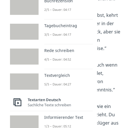
Buchrezension
2/5 – Dauer: 04:17
„Die
Liebe
, die du gibst, kehrt
vielleicht nicht immer in der
Tagebucheintrag
gleichen Form zurück, aber sie
3/5 – Dauer: 04:17
kehrt zurück — oft in
überraschender Weise.”
Rede schreiben
4/5 – Dauer: 04:52
„Jede Begegnung, auch wenn
sie schmerzhaft endet,
Textvergleich
hinterlässt Spuren von
5/5 – Dauer: 04:27
Wachstum
und Erkenntnis.”
Textarten Deutsch
Sachliche Texte schreiben
„Liebeskummer ist wie ein
Sturm, der vorüberzieht. Du
Informierender Text
wirst
gestärkt
und klüger aus
1/3 – Dauer: 05:12