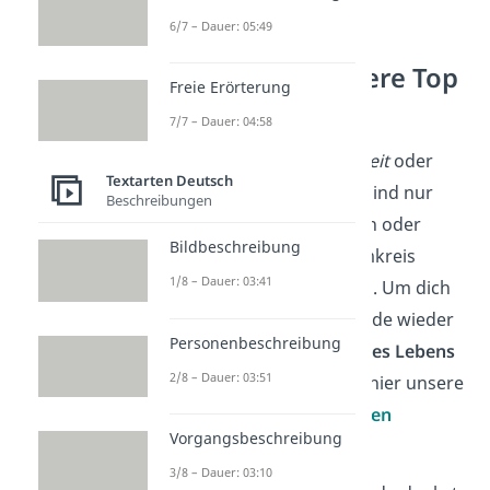
6/7 – Dauer: 05:49
Aufmunternde
Sprüche — unsere Top
Freie Erörterung
3
7/7 – Dauer: 04:58
Liebeskummer, Krankheit
oder
Textarten Deutsch
Prüfungsstress
— das sind nur
Beschreibungen
wenige Gründe, die dich oder
Bildbeschreibung
Bekannte in deinem Umkreis
1/8 – Dauer: 03:41
herunterziehen können. Um dich
selbst oder deine Freunde wieder
Personenbeschreibung
an die
schönen Dinge des Lebens
2/8 – Dauer: 03:51
zu erinnern, haben wir hier unsere
Top 3 der aufmunternden
Vorgangsbeschreibung
Sprüche
für dich:
3/8 – Dauer: 03:10