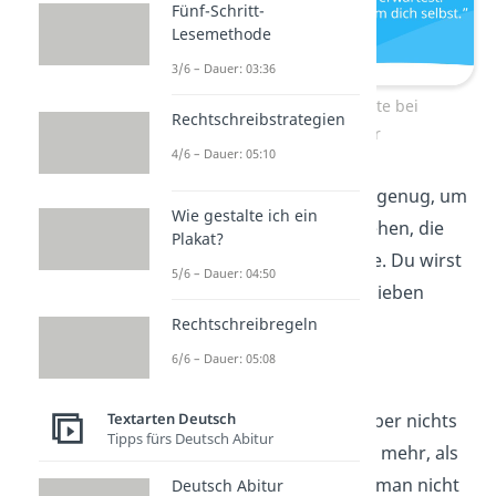
Fünf-Schritt-
Lesemethode
3/6 – Dauer: 03:36
Aufmunternde Worte bei
Rechtschreibstrategien
Liebeskummer
4/6 – Dauer: 05:10
„Dein
Herz
ist stark genug, um
Wie gestalte ich ein
die Liebe zu überstehen, die
Plakat?
nicht bleiben konnte. Du wirst
5/6 – Dauer: 04:50
wieder lächeln und lieben
können.”
Rechtschreibregeln
6/6 – Dauer: 05:08
„
Veränderung
kann
Textarten Deutsch
schmerzhaft sein, aber nichts
Tipps fürs Deutsch Abitur
schmerzt auf Dauer mehr, als
dort zu bleiben, wo man nicht
Deutsch Abitur