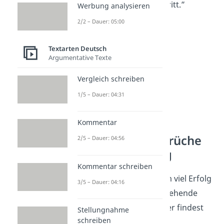
einem einzigen Schritt.”
Werbung analysieren
—
Laozi
2/2 – Dauer: 05:00
Textarten Deutsch
Argumentative Texte
Vergleich schreiben
1/5 – Dauer: 04:31
Kommentar
Aufbauende Sprüche
2/5 – Dauer: 04:56
vor der Prüfung
Kommentar schreiben
Du möchtest jemandem viel Erfolg
3/5 – Dauer: 04:16
und Glück für eine anstehende
Prüfung
wünschen? Hier findest
Stellungnahme
schreiben
du die richtigen Worte: