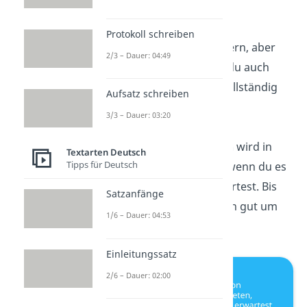
ihm hervorgehen.”
Protokoll schreiben
„Es ist okay zu trauern, aber
2/3 – Dauer: 04:49
vergiss nicht, dass du auch
ohne diese
Liebe
vollständig
Aufsatz schreiben
bist.”
3/3 – Dauer: 03:20
„Die richtige
Person
wird in
Textarten Deutsch
Tipps für Deutsch
dein Leben treten, wenn du es
am wenigsten erwartest. Bis
Satzanfänge
dahin kümmere dich gut um
1/6 – Dauer: 04:53
dich selbst.”
Einleitungssatz
2/6 – Dauer: 02:00