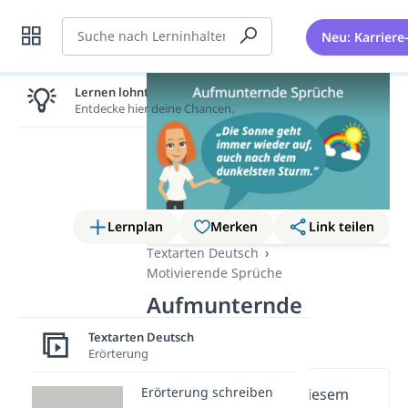
Suche
Neu: Karriere
Lernen lohnt sich!
Entdecke hier deine Chancen.
Lernplan
Merken
Link teilen
Textarten Deutsch
Motivierende Sprüche
Aufmunternde
Sprüche
Textarten Deutsch
Erörterung
Erörterung schreiben
Wichtige Inhalte in diesem