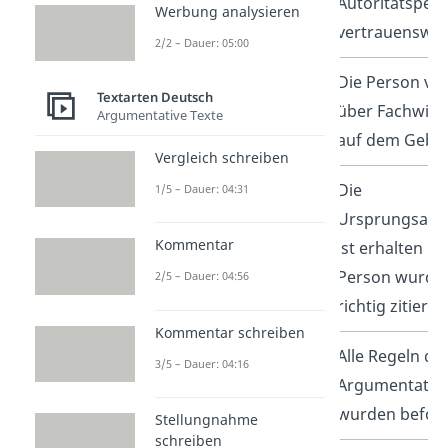
Autoritätspers
Werbung analysieren
vertrauenswür
2/2 – Dauer: 05:00
Kompetenz
Die Person ve
Textarten Deutsch
über Fachwiss
Argumentative Texte
auf dem Gebie
Vergleich schreiben
Korrektheit
Die
1/5 – Dauer: 04:31
Ursprungsaus
Kommentar
ist erhalten un
Person wurde
2/5 – Dauer: 04:56
richtig zitiert.
Kommentar schreiben
Argumentation
Alle Regeln de
3/5 – Dauer: 04:16
Argumentatio
wurden befolg
Stellungnahme
schreiben