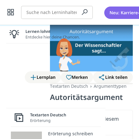
Suche
Neu: Karriere
Lernen lohnt sich!
Entdecke hier deine Chancen.
Lernplan
Merken
Link teilen
Textarten Deutsch
Argumenttypen
Autoritätsargument
Textarten Deutsch
Wichtige Inhalte in diesem
Erörterung
Video
Erörterung schreiben