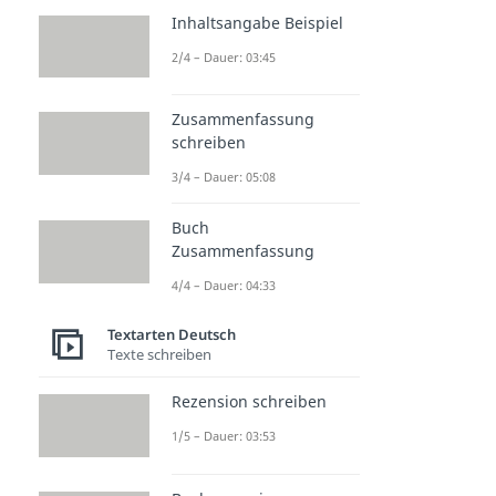
Diskussion
Inhaltsangabe Beispiel
Dauer: 03:00
2/4 – Dauer: 03:45
Zusammenfassung
schreiben
3/4 – Dauer: 05:08
Buch
Zusammenfassung
4/4 – Dauer: 04:33
Textarten Deutsch
Texte schreiben
Rezension schreiben
1/5 – Dauer: 03:53