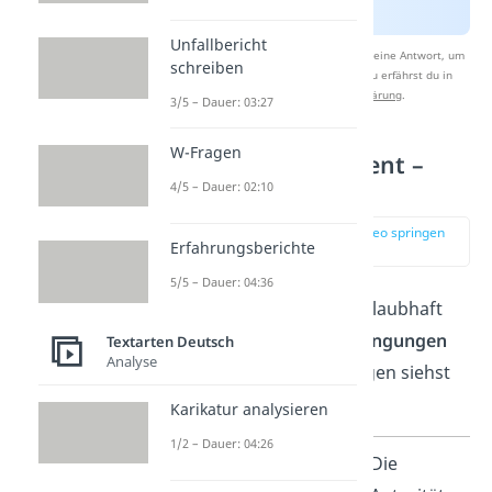
Unfallbericht
Nach Beantwortung speichern wir deine Antwort, um
schreiben
Studyflix zu verbessern. Mehr dazu erfährst du in
unserer
Datenschutzerklärung
.
3/5 – Dauer: 03:27
W-Fragen
Autoritätsargument –
Bedingungen
4/5 – Dauer: 02:10
zur Stelle im Video springen
Erfahrungsberichte
(02:08)
5/5 – Dauer: 04:36
Damit dein Argument glaubhaft
ist, muss es einige
Bedingungen
Textarten Deutsch
Analyse
erfüllen. Alle Bedingungen siehst
du im Folgenden:
Karikatur analysieren
1/2 – Dauer: 04:26
Vertrauen
Die