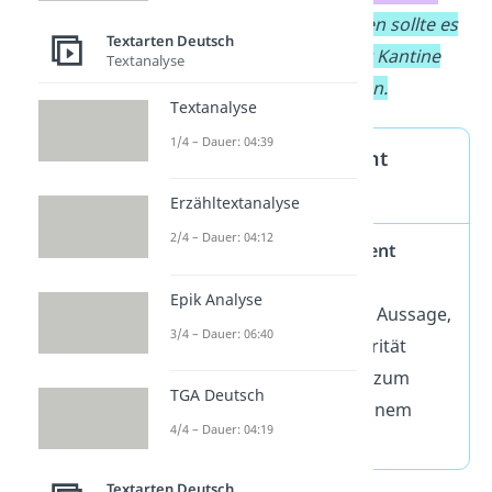
essen soll.
Deswegen sollte es
Textarten Deutsch
bei Gerichten in der Kantine
Textanalyse
mehr Gemüse geben.
Textanalyse
1/4 – Dauer: 04:39
Autoritätsargument
Definition
Erzähltextanalyse
2/4 – Dauer: 04:12
Ein
Autoritätsargument
(Argumentum ad
Epik Analyse
verecundiam)
ist eine Aussage,
3/4 – Dauer: 06:40
die sich auf eine Autorität
stützt. Dazu gehören zum
TGA Deutsch
Beispiel Experten in einem
4/4 – Dauer: 04:19
Fachgebiet.
Textarten Deutsch