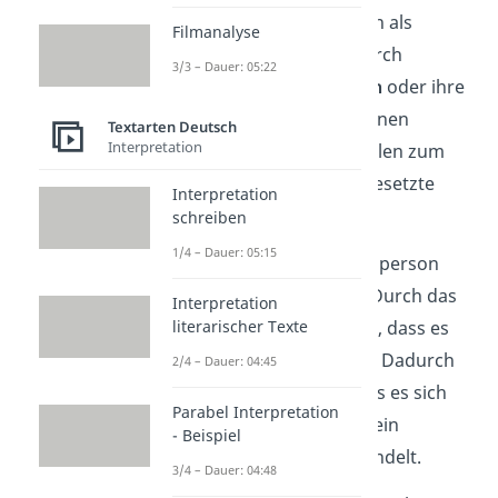
bezeichnest eine Person als
Filmanalyse
Autorität
, wenn sie durch
3/3 – Dauer: 05:22
bestimmtes
Fachwissen
oder ihre
Position anderen Personen
Textarten Deutsch
Interpretation
überlegen
ist. Dazu zählen zum
Beispiel Experten, Vorgesetzte
Interpretation
oder Eltern.
schreiben
1/4 – Dauer: 05:15
Du musst die Autoritätsperson
immer richtig zitieren. Durch das
Interpretation
literarischer Texte
Zitat wird offensichtlich, dass es
nicht deine Aussage ist. Dadurch
2/4 – Dauer: 04:45
verweist du darauf, dass es sich
Parabel Interpretation
bei dem Argument um ein
- Beispiel
Autoritätsargument handelt.
3/4 – Dauer: 04:48