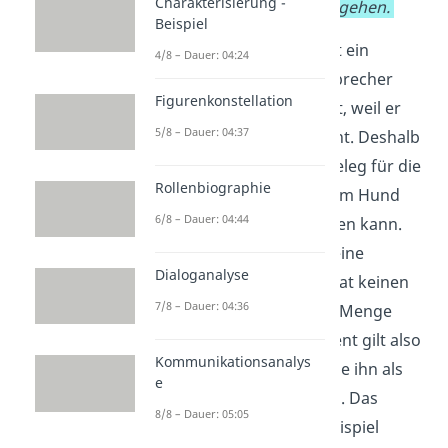
Charakterisierung -
Hund nicht dorthin gehen.
Beispiel
Die Autoritätsperson ist ein
4/8 – Dauer: 04:24
Nachbar, der für den Sprecher
Figurenkonstellation
eine
Respektsperson
ist, weil er
5/8 – Dauer: 04:37
schon länger dort wohnt. Deshalb
ist seine Aussage der Beleg für die
Rollenbiographie
These, dass man mit dem Hund
6/8 – Dauer: 04:44
nicht auf die Wiese gehen kann.
Der Nachbar ist aber keine
Dialoganalyse
bekannte Person und hat keinen
7/8 – Dauer: 04:36
Einfluss auf eine große Menge
Menschen. Das Argument gilt also
Kommunikationsanalys
nur für die Personen, die ihn als
e
Autoritätsperson sehen. Das
8/8 – Dauer: 05:05
Argument wäre zum Beispiel