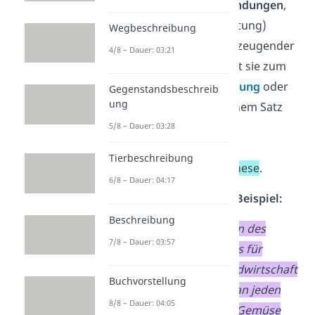
Argumente sind
Begründungen
,
die eine
These
(Behauptung)
Wegbeschreibung
untermauern und überzeugender
4/8 – Dauer: 03:21
machen. Du verwendest sie zum
Beispiel in einer
Erörterung
oder
Gegenstandsbeschreib
ung
Sachtextanalyse
. In einem Satz
nimmst du das
5/8 – Dauer: 03:28
Autoritätsargument
als
Tierbeschreibung
Begründung für eine
These
.
6/8 – Dauer: 04:17
Autoritätsargument – Beispiel:
Beschreibung
Ernährungsexperten des
7/8 – Dauer: 03:57
Bundesministeriums für
Ernährung und Landwirtschaft
Buchvorstellung
behaupten, dass man jeden
8/8 – Dauer: 04:05
Tag fünf Portionen Gemüse