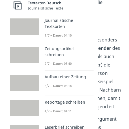
überzeugender, wenn die
Textarten Deutsch
Journalistische Texte
Autoritätsperson der
Bürgermeister ist.
Journalistische
Textsorten
Wie du siehst, sind
1/7 – Dauer: 04:10
Autoritätsargumente besonders
sinnvoll, wenn sowohl
Sender
des
Zeitungsartikel
schreiben
Arguments (Sprecher) als auch
2/7 – Dauer: 03:40
Empfänger
(Leser, Hörer) die
Person als Autoritätsperson
Aufbau einer Zeitung
verstehen. In unserem Beispiel
3/7 – Dauer: 03:18
müssten also beide den Nachbarn
als Autoritätsperson sehen, damit
Reportage schreiben
das Argument überzeugend ist.
4/7 – Dauer: 04:11
Neben dem Autoritätsargument
kannst du auch noch das
Leserbrief schreiben