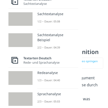
Sachtextanalyse
Sachtextanalyse
1/2 – Dauer: 05:08
Sachtextanalyse
Beispiel
2/2 – Dauer: 04:39
Autorität – Definition
Textarten Deutsch
zur Stelle im Video springen
Rede- und Sprachanalyse
(01:01)
Redeanalyse
Mit einem Autoritätsargument
1/3 – Dauer: 04:40
unterstützt du eine These durch
eine Aussage einer
Sprachanalyse
Autoritätsperson
. Aber was
2/3 – Dauer: 05:03
bedeutet autoritär? Du