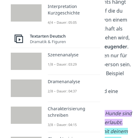
Die
Stärke
des Arguments hängt
Interpretation
von der Autorität ab, auf die du
Kurzgeschichte
dich berufst. Wenn sie von einem
4/4 – Dauer: 05:05
großen Teil der Gesellschaft als
Textarten Deutsch
Autoritätsperson angesehen wird,
Dramatik & Figuren
ist das Argument
überzeugender
.
Szenenanalyse
Andere Personen können nur für
wenige eine Autoritätsperson sein.
1/8 – Dauer: 03:29
Das siehst du in diesem Beispiel
Dramenanalyse
für ein begrenztes
Autoritätsargument
und eine
2/8 – Dauer: 04:37
These
:
Charakterisierung
Mein Nachbar sagt, Hunde sind
schreiben
auf der Wiese nicht erlaubt.
3/8 – Dauer: 04:15
Deshalb darfst du mit deinem