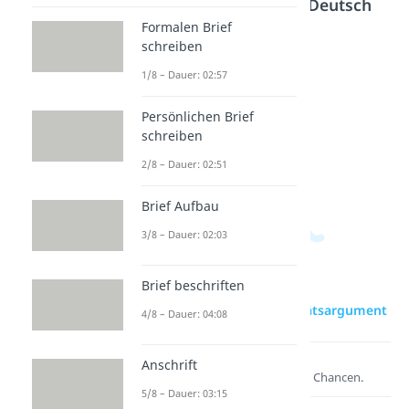
Bereich
Textarten Deutsch
Formalen Brief
schreiben
Strohm
Diskuss
Was ist
1/8 – Dauer: 02:57
ann-
ion
ein
Argume
Dauer:
Essay?
Persönlichen Brief
03:00
nt
Dauer:
schreiben
04:40
Dauer:
2/8 – Dauer: 02:51
03:00
Brief Aufbau
3/8 – Dauer: 02:03
Brief beschriften
zur Videoseite: Autoritätsargument
4/8 – Dauer: 04:08
Lernen lohnt sich!
Anschrift
Entdecke hier deine Chancen.
5/8 – Dauer: 03:15