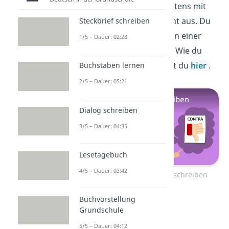
Jetzt kennst du dich bestens mit
dem Autoritätsargument aus. Du
Steckbrief schreiben
kannst es zum Beispiel in einer
1/5 – Dauer: 02:28
Erörterung verwenden. Wie du
dabei vorgehst, erfährst du
hier
.
Buchstaben lernen
2/5 – Dauer: 05:21
Dialog schreiben
3/5 – Dauer: 04:35
Lesetagebuch
4/5 – Dauer: 03:42
Zum Video: Erörterung schreiben
Buchvorstellung
Grundschule
5/5 – Dauer: 04:12