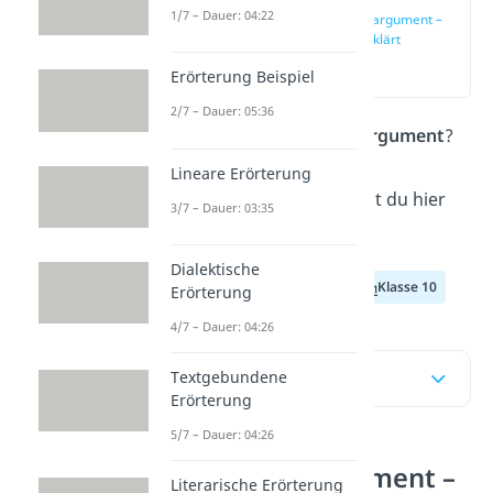
1/7 – Dauer: 04:22
Autoritätsargument –
einfach erklärt
(00:15)
Erörterung Beispiel
2/7 – Dauer: 05:36
Was ist ein
Autoritätsargument
?
Alles Wichtige über den
Lineare Erörterung
Argumenttypen erfährst du hier
3/7 – Dauer: 03:35
und im
Video
.
Dialektische
Klasse 8
Klasse 9
Klasse 10
Erörterung
4/7 – Dauer: 04:26
Inhaltsübersicht
Textgebundene
Erörterung
5/7 – Dauer: 04:26
Autoritätsargument –
Literarische Erörterung