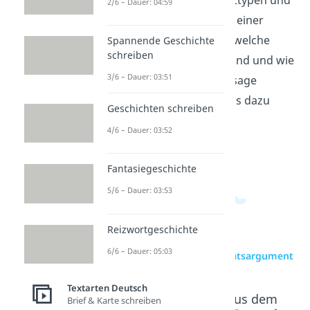
verschiedene Argumenttypen und
2/6 – Dauer: 04:59
Belege und passt sie zu einer
These. So erkennst du, welche
Spannende Geschichte
schreiben
Gründe wirklich stark sind und wie
3/6 – Dauer: 03:51
du sie klar in deine Aussage
einbaust. Weitere Videos dazu
Geschichten schreiben
findest du in unserem
4/6 – Dauer: 03:52
Deutschbereich
.
Fantasiegeschichte
5/6 – Dauer: 03:53
Reizwortgeschichte
6/6 – Dauer: 05:03
zur Videoseite: Autoritätsargument
Textarten Deutsch
Beliebte Inhalte aus dem
Brief & Karte schreiben