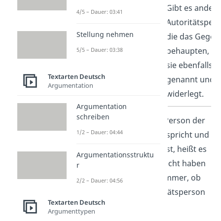
Meinungsvielfalt
Gibt es andere
4/5 – Dauer: 03:41
Autoritätsper
Stellung nehmen
die das Gegent
behaupten, w
5/5 – Dauer: 03:38
sie ebenfalls
Textarten Deutsch
genannt und
Argumentation
widerlegt.
Argumentation
schreiben
Wichtig:
Nur weil eine Person der
1/2 – Dauer: 04:44
Autorität Definition entspricht und
Experte in dem Gebiet ist, heißt es
Argumentationsstruktu
nicht, dass sie immer recht haben
r
muss. Überprüfe also immer, ob
2/2 – Dauer: 04:56
die Aussage der Autoritätsperson
Textarten Deutsch
richtig ist.
Argumenttypen