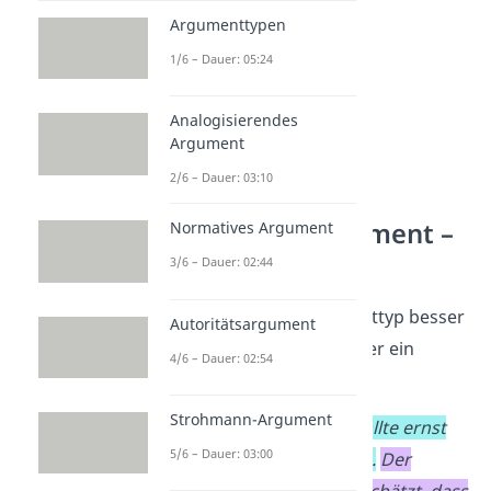
Argumenttypen
1/6 – Dauer: 05:24
Analogisierendes
Argument
2/6 – Dauer: 03:10
Autoritätsargument –
Normatives Argument
Beispiel
3/6 – Dauer: 02:44
Damit du den Argumenttyp besser
Autoritätsargument
verstehst, findest du hier ein
4/6 – Dauer: 02:54
weiteres Beispiel:
Strohmann-Argument
Der Klimawandel sollte ernst
5/6 – Dauer: 03:00
genommen werden.
Der
Weltklimarat IPCC schätzt, dass