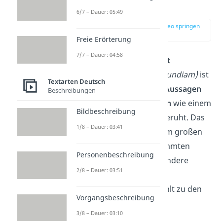
einfach erklärt
6/7 – Dauer: 05:49
zur Stelle im Video springen
(00:15)
Freie Erörterung
7/7 – Dauer: 04:58
Ein
Autoritätsargument
(Argumentum ad verecundiam)
ist
Textarten Deutsch
ein Argument, das auf
Aussagen
Beschreibungen
von
Autoritätspersonen
wie einem
Bildbeschreibung
Forscher oder Lehrer beruht. Das
1/8 – Dauer: 03:41
sind Personen mit einem großen
Einfluss in einem bestimmten
Personenbeschreibung
Gebiet, an denen sich andere
2/8 – Dauer: 03:51
orientieren. Das
Autoritätsargument zählt zu den
Vorgangsbeschreibung
Argumenttypen
.
3/8 – Dauer: 03:10