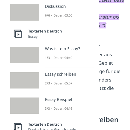
Diskussion
die globale
6/6 – Dauer: 03:00
Durchschnittstemperatur bis
2100 um weitere 1–3 °C
Textarten Deutsch
ansteigen wird.
Essay
In dem Beispiel wird der
Was ist ein Essay?
Weltklimarat zitiert. Da er aus
1/3 – Dauer: 04:40
vielen
Experten
in dem Gebiet
besteht, wirkt die Aussage für die
Essay schreiben
meisten Personen besonders
2/3 – Dauer: 05:07
glaubhaft
und
unterstützt
die
These.
Essay Beispiel
3/3 – Dauer: 04:16
Erörterung schreiben
Textarten Deutsch
Deutsch in der Grundschule