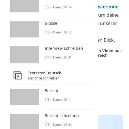
normative
oder
analogisierende
5/7 – Dauer: 04:14
Argument
verwenden, um deine
Leser zu überzeugen. In unserer
Glosse
Übersicht
siehst du alle
6/7 – Dauer: 03:12
Argumenttypen auf einen Blick.
Interview schreiben
Studyflix vernetzt: Hier ein Video aus
einem anderen Bereich
7/7 – Dauer: 05:31
Textarten Deutsch
Berichte schreiben
Bericht
1/5 – Dauer: 03:11
Bericht schreiben
2/5 – Dauer: 03:34