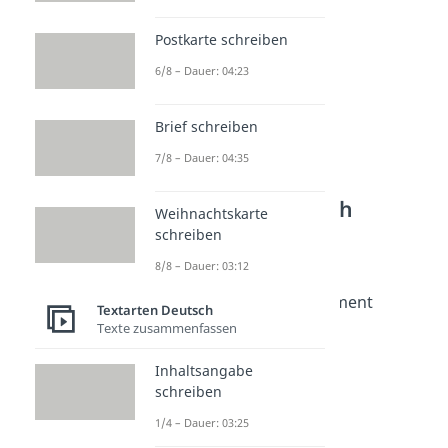
Postkarte schreiben
6/8 – Dauer: 04:23
Brief schreiben
7/8 – Dauer: 04:35
Weitere Inhalte:
Textarten Deutsch
Weihnachtskarte
schreiben
Argumenttypen
Argumenttypen
8/8 – Dauer: 03:12
Dauer: 05:24
Analogisierendes Argument
Textarten Deutsch
Dauer: 03:10
Texte zusammenfassen
Normatives Argument
Dauer: 02:44
Inhaltsangabe
Autoritätsargument
schreiben
Dauer: 02:54
Strohmann-Argument
1/4 – Dauer: 03:25
Dauer: 03:00