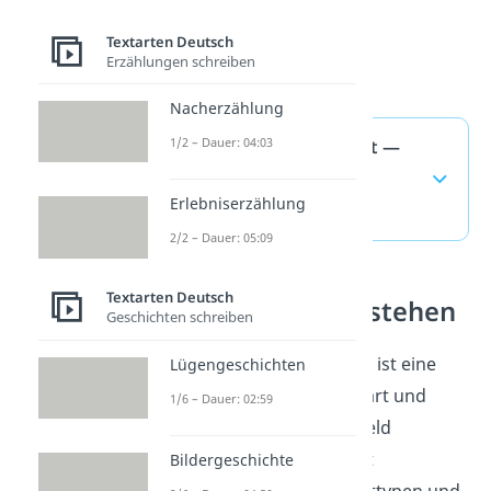
Textarten Deutsch
Erzählungen schreiben
Nacherzählung
1/2 – Dauer: 04:03
Autoritätsargument —
häufigste Fragen
Erlebniserzählung
(ausklappen)
2/2 – Dauer: 05:09
Textarten Deutsch
Argumente verstehen
Geschichten schreiben
Ein Autoritätsargument ist eine
Lügengeschichten
wichtige Begründungsart und
1/6 – Dauer: 02:59
gehört in das Themenfeld
Argumente. Du ordnest
Bildergeschichte