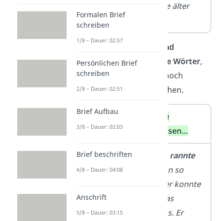
Dame
schrie die älter
Formalen Brief
schrie.
Dame.
schreiben
1/8 – Dauer: 02:57
Verwende starke und
abwechslungsreiche Wörter
,
Persönlichen Brief
schreiben
um die Geschichte noch
spannender zu machen.
2/8 – Dauer: 02:51
Brief Aufbau
Schreibe
Schreibe
3/8 – Dauer: 02:03
nicht…
stattdessen…
Brief beschriften
Der
Plötzlich
rannte
Mann lief
der Mann so
4/8 – Dauer: 04:08
los und
schnell er konnte
Anschrift
wollte
durch das
abhauen.
Kaufhaus. Er
5/8 – Dauer: 03:15