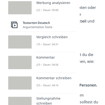
Werbung analysieren
Wie auch in anderen Texten oder
2/2 – Dauer: 05:00
Geschichten gibt es eine
Einleitung
, einen
Hauptteil
und
Textarten Deutsch
Argumentative Texte
den
Schluss
.
Vergleich schreiben
Einleitung
1/5 – Dauer: 04:31
In der
Einleitung
nennst du die
Kommentar
wichtigsten Informationen, wie:
2/5 – Dauer: 04:56
den
Ort
,
Kommentar schreiben
die
Zeit
,
und alle beteiligten
Personen
.
3/5 – Dauer: 04:16
Auch wenn es erstmal um
Stellungnahme
allgemeine Dinge geht, solltest du
schreiben