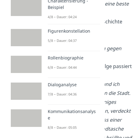
Charakterisierung -
Sicherheitsmann, meine beste
Beispiel
Freundin und ich.
4/8 – Dauer: 04:24
Wann findet die Geschichte
statt?
Figurenkonstellation
→ An einem
5/8 – Dauer: 04:37
Samstagnachmittag gegen
15:00 Uhr.
Rollenbiographie
In welcher Reihenfolge passiert
6/8 – Dauer: 04:44
was?
→ Meine Freundin und ich
Dialoganalyse
gingen zusammen in die Stadt.
7/8 – Dauer: 04:36
Wir hatten schon einiges
eingekauft. Ein Mann, verdeckt
Kommunikationsanalys
e
mit einer Kapuze, riss einer
8/8 – Dauer: 05:05
älteren Frau ihr Handtasche
weg. Die ältere Frau brüllte und