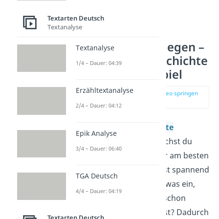
Textarten Deutsch
Textanalyse
Handlung überlegen –
Textanalyse
Spannende Geschichte
1/4 – Dauer: 04:39
schreiben Beispiel
Erzähltextanalyse
zur Stelle im Video springen
(00:33)
2/4 – Dauer: 04:12
Bevor du eine
Geschichte
Epik Analyse
schreiben
kannst, brauchst du
3/4 – Dauer: 06:40
eine
Handlung
. Such dir am besten
etwas aus, was du selbst spannend
TGA Deutsch
findest. Oder fällt dir etwas ein,
4/4 – Dauer: 04:19
das du vielleicht sogar schon
einmal selber erlebt hast? Dadurch
Textarten Deutsch