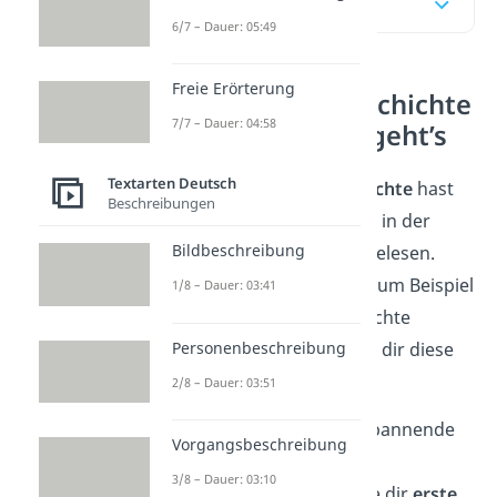
Inhaltsübersicht
6/7 – Dauer: 05:49
Freie Erörterung
Spannende Geschichte
7/7 – Dauer: 04:58
schreiben – So geht’s
Textarten Deutsch
Eine
spannende Geschichte
hast
Beschreibungen
du bestimmt schon mal in der
Bildbeschreibung
Schule oder zu Hause gelesen.
Auch du selbst kannst zum Beispiel
1/8 – Dauer: 03:41
eine spannende Geschichte
Personenbeschreibung
schreiben. Dabei helfen dir diese
4
Schritte
:
2/8 – Dauer: 03:51
Überlege
dir eine spannende
Vorgangsbeschreibung
Handlung
3/8 – Dauer: 03:10
Sammle und notiere dir
erste