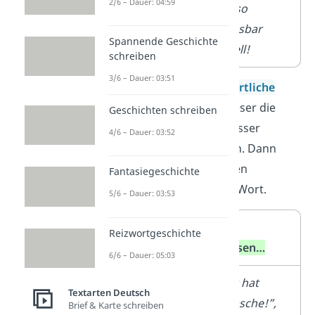
2/6 – Dauer: 04:59
alles so
unfassbar
Spannende Geschichte
schnell!
schreiben
3/6 – Dauer: 03:51
Nutze ab und zu
wörtliche
Rede
, damit dein Leser die
Geschichten schreiben
Geschichte noch besser
4/6 – Dauer: 03:52
nachvollziehen kann. Dann
kommen die anderen
Fantasiegeschichte
Personen direkt zu Wort.
5/6 – Dauer: 03:53
Schreibe
Schreibe
Reizwortgeschichte
nicht…
stattdessen…
6/6 – Dauer: 05:03
Die
„
Hilfe, er hat
Textarten Deutsch
ältere
meine Tasche!”,
Brief & Karte schreiben