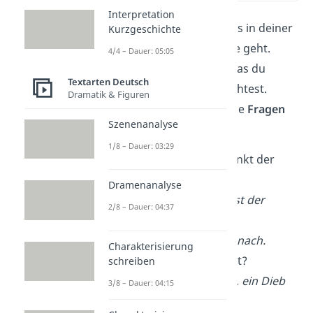
Interpretation
Jetzt weißt du, worum es in deiner
Kurzgeschichte
spannenden Geschichte geht.
4/4 – Dauer: 05:05
Notiere dir jetzt alles, was du
Textarten Deutsch
darüber schreiben möchtest.
Dramatik & Figuren
Versuche dabei folgende
Fragen
Szenenanalyse
zu beantworten:
1/8 – Dauer: 03:29
Was ist der Höhepunkt der
Geschichte?
Dramenanalyse
→ Der Höhepunkt ist der
2/8 – Dauer: 04:37
Diebstahl und die
Verfolgungsjagd danach.
Charakterisierung
Wer ist alles beteiligt?
schreiben
→
Eine ältere Dame, ein Dieb
3/8 – Dauer: 04:15
mit Kapuze, ein