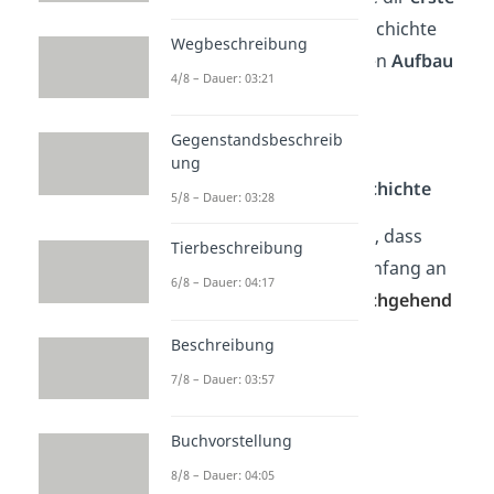
Ideen
zu deiner Geschichte
Wegbeschreibung
Erstelle einen groben
Aufbau
4/8 – Dauer: 03:21
– Einleitung
– Hauptteil
Gegenstandsbeschreib
– Schluss
ung
Schreibe deine
Geschichte
5/8 – Dauer: 03:28
Das wichtigste dabei ist, dass
Tierbeschreibung
deine Geschichte von Anfang an
6/8 – Dauer: 04:17
interessant ist
und
durchgehend
spannend
bleibt.
Beschreibung
7/8 – Dauer: 03:57
Buchvorstellung
8/8 – Dauer: 04:05