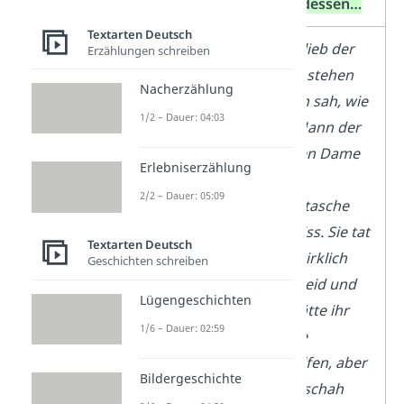
nicht…
stattdessen…
Textarten Deutsch
Mir blieb
Mir blieb der
Erzählungen schreiben
der Atem
Atem stehen
Nacherzählung
stehen als
als ich sah, wie
1/2 – Dauer: 04:03
ich sah, wie
der Mann der
der Mann
älteren Dame
Erlebniserzählung
der Dame
die
2/2 – Dauer: 05:09
die
Handtasche
Handtasche
wegriss. Sie tat
Textarten Deutsch
wegnahm.
mir wirklich
Geschichten schreiben
Ich hätte
sehr leid und
Lügengeschichten
ihr gerne
ich hätte ihr
1/6 – Dauer: 02:59
geholfen,
gerne
aber es
geholfen, aber
Bildergeschichte
ging nicht!
es geschah