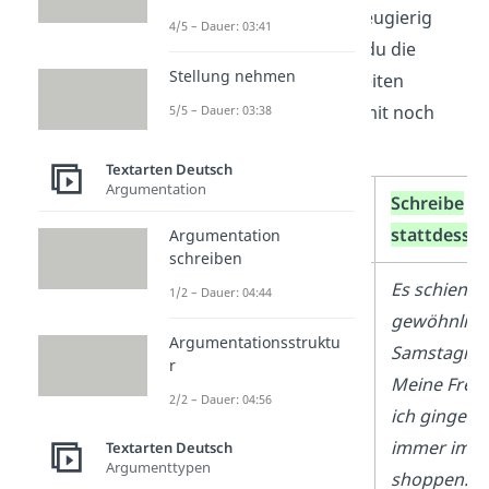
den Leser hier schon neugierig
4/5 – Dauer: 03:41
machen. Dafür kannst du die
Stellung nehmen
Geschichte mit Einzelheiten
ausschmücken und somit noch
5/5 – Dauer: 03:38
spannender gestalten.
Textarten Deutsch
Argumentation
Schreibe nicht…
Schreibe
stattdesse
Argumentation
schreiben
Meine Freundin und
Es schien k
1/2 – Dauer: 04:44
ich gingen an einem
gewöhnlich
Argumentationsstruktu
Samstagnachmittag
Samstagnac
r
in einem Kaufhaus
Meine Freu
2/2 – Dauer: 04:56
einkaufen.
ich gingen 
immer im K
Textarten Deutsch
Argumenttypen
shoppen. D