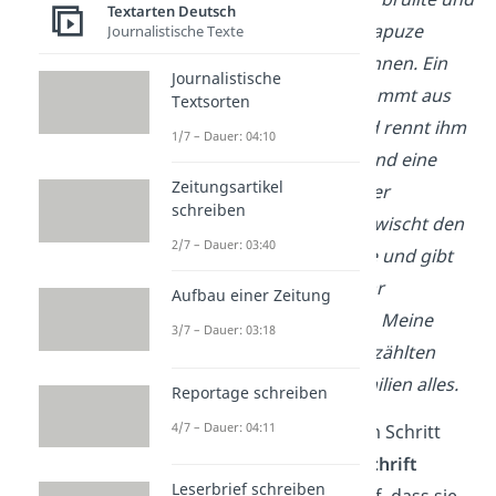
Textarten Deutsch
der Mann mit der Kapuze
Journalistische Texte
versuchte wegzurennen. Ein
Journalistische
Sicherheitsmann kommt aus
Textsorten
einem Geschäft und rennt ihm
1/7 – Dauer: 04:10
hinterher. Es entstand eine
Zeitungsartikel
Verfolgungsjagd. Der
schreiben
Sicherheitsmann erwischt den
2/7 – Dauer: 03:40
Mann in der Kapuze und gibt
der älteren Dame ihr
Aufbau einer Zeitung
Handtasche wieder. Meine
3/7 – Dauer: 03:18
Freundin und ich erzählten
später unseren Familien alles.
Reportage schreiben
4/7 – Dauer: 04:11
Du solltest dir in diesem Schritt
auch schon eine
Überschrift
Leserbrief schreiben
überlegen. Achte darauf, dass sie