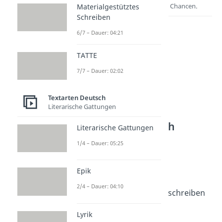
Entdecke hier deine Chancen.
Materialgestütztes
Schreiben
6/7 – Dauer: 04:21
TATTE
7/7 – Dauer: 02:02
Textarten Deutsch
Literarische Gattungen
Weitere Inhalte:
Textarten Deutsch
Literarische Gattungen
Geschichten schreiben
1/4 – Dauer: 05:25
Lügengeschichten
Dauer: 02:59
Epik
Bildergeschichte
Dauer: 04:59
2/4 – Dauer: 04:10
Spannende Geschichte schreiben
Dauer: 03:51
Geschichten schreiben
Lyrik