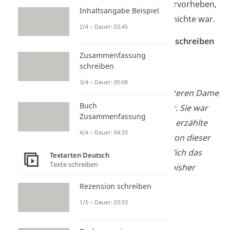
Formulierungen, die hervorheben,
Inhaltsangabe Beispiel
wie spannend die Geschichte war.
2/4 – Dauer: 03:45
Spannende Geschichte schreiben
Beispiel – Schluss:
Zusammenfassung
schreiben
Zum Schluss gab der
3/4 – Dauer: 05:08
Sicherheitsmann der älteren Dame
Buch
ihre Handtasche wieder. Sie war
Zusammenfassung
unendlich glücklich. Ich erzählte
4/4 – Dauer: 04:33
abends meinen Eltern von dieser
Situation. Das war wirklich das
Textarten Deutsch
Texte schreiben
aufregendste, was ich bisher
erlebt hatte!
Rezension schreiben
1/5 – Dauer: 03:53