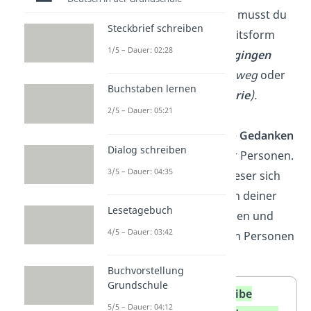
passiert. Deswegen musst du
Steckbrief schreiben
in der Vergangenheitsform
1/5 – Dauer: 02:28
schreiben (z. B.
wir
gingen
shoppen
,
er
rannte
weg
oder
Buchstaben lernen
die ältere Dame
schrie
).
2/5 – Dauer: 05:21
Beschreibe auch die
Gedanken
Dialog schreiben
und die Gefühle
der Personen.
3/5 – Dauer: 04:35
Dadurch fühlt der Leser sich
mit den Charakteren deiner
Lesetagebuch
Geschichte verbunden und
4/5 – Dauer: 03:42
fiebert mehr mit den Personen
mit.
Buchvorstellung
Grundschule
Schreibe
Schreibe
5/5 – Dauer: 04:12