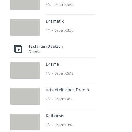
Dauer: 03:52
3/4 – Dauer: 03:50
Fantasiegeschichte
Dauer: 03:53
Reizwortgeschichte
Dramatik
Dauer: 05:03
4/4 – Dauer: 03:56
Textarten Deutsch
Drama
Drama
1/7 – Dauer: 05:12
Aristotelisches Drama
2/7 – Dauer: 04:55
Katharsis
3/7 – Dauer: 03:45