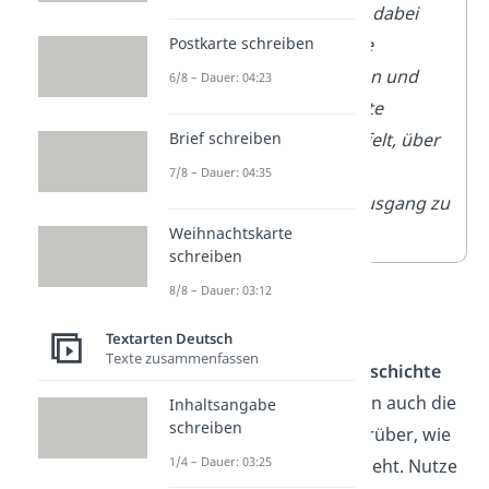
rammte
dabei
Postkarte schreiben
mehrere
Personen und
6/8 – Dauer: 04:23
versuchte
Brief schreiben
verzweifelt, über
den
7/8 – Dauer: 04:35
Hinterausgang zu
Weihnachtskarte
fliehen
.
schreiben
8/8 – Dauer: 03:12
Schluss
Textarten Deutsch
Texte zusammenfassen
Am Ende
löst du die Geschichte
auf
. Damit legt sich dann auch die
Inhaltsangabe
schreiben
Spannung. Schreibe darüber, wie
1/4 – Dauer: 03:25
die Handlung zu Ende geht. Nutze