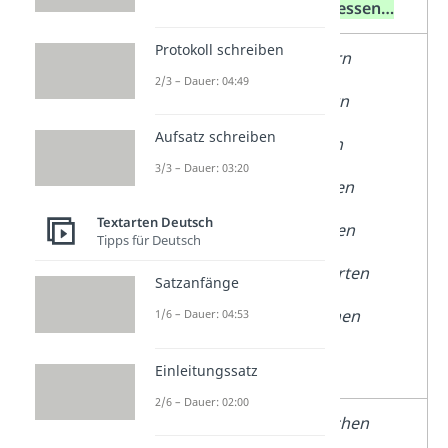
nicht…
stattdessen…
Protokoll schreiben
sagen
stottern
2/3 – Dauer: 04:49
flüstern
Aufsatz schreiben
brüllen
3/3 – Dauer: 03:20
schreien
Textarten Deutsch
erzählen
Tipps für Deutsch
antworten
Satzanfänge
sprechen
1/6 – Dauer: 04:53
reden
Einleitungssatz
2/6 – Dauer: 02:00
gehen
schleichen