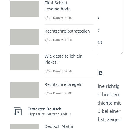
Fünf-Schritt-
laufen
Lesemethode
rennen
3/6 – Dauer: 03:36
trödeln
Rechtschreibstrategien
4/6 – Dauer: 05:10
huschen
Wie gestalte ich ein
Plakat?
Bildergeschichte
5/6 – Dauer: 04:50
Rechtschreibregeln
Super, du kannst jetzt eine richtig
6/6 – Dauer: 05:08
spannende Geschichte schreiben.
Möchtest du deine Geschichte mit
Textarten Deutsch
Bildern erzählen? Wie du bei einer
Tipps fürs Deutsch Abitur
Bildergeschichte
vorgehst, zeigen
Deutsch Abitur
wir dir hier!