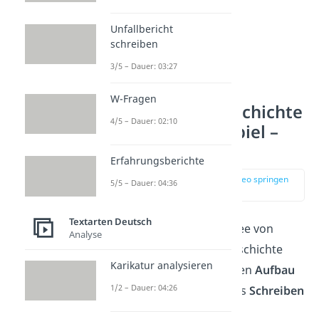
Unfallbericht
schreiben
3/5 – Dauer: 03:27
W-Fragen
Spannende Geschichte
4/5 – Dauer: 02:10
schreiben Beispiel –
Aufbau
Erfahrungsberichte
zur Stelle im Video springen
5/5 – Dauer: 04:36
(01:53)
Textarten Deutsch
Wenn du eine grobe Idee von
Analyse
deiner spannenden Geschichte
Karikatur analysieren
hast, dann kannst du den
Aufbau
1/2 – Dauer: 04:26
gestalten. Jetzt kann das
Schreiben
auch schon losgehen!