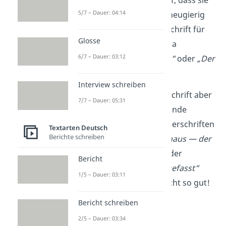
5/7 – Dauer: 04:14
kurz ist und den Leser neugierig
macht. Eine gute Überschrift für
Glosse
unser Beispiel wäre etwa
6/7 – Dauer: 03:12
„Diebstahl im Kaufhaus“
oder
„Der
Handtaschen-Dieb“
.
Interview schreiben
Verrate
in deiner Überschrift aber
7/7 – Dauer: 05:31
nicht
, wie deine spannende
Geschichte ausgeht. Überschriften
Textarten Deutsch
Berichte schreiben
wie
„Diebstahl im Kaufhaus — der
Täter wurde gefasst“
oder
Bericht
„Kaufhausdieb wurde gefasst“
1/5 – Dauer: 03:11
sind daher also eher nicht so gut!
Bericht schreiben
2/5 – Dauer: 03:34