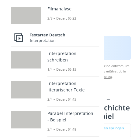
Filmanalyse
3/3 – Dauer: 05:22
Textarten Deutsch
Interpretation
Interpretation
schreiben
Nach Beantwortung speichern wir deine Antwort, um
1/4 – Dauer: 05:15
Studyflix zu verbessern. Mehr dazu erfährst du in
unserer
Datenschutzerklärung
.
Interpretation
literarischer Texte
Ideen sammeln –
2/4 – Dauer: 04:45
Spannende Geschichte
Parabel Interpretation
schreiben Beispiel
- Beispiel
zur Stelle im Video springen
3/4 – Dauer: 04:48
(01:01)