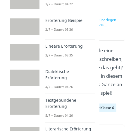
Video
1/7 – Dauer: 04:22
Handlung überlegen
Erörterung Beispiel
– Spannende
2/7 – Dauer: 05:36
Geschichte schreiben
(00:33)
Beispiel
Lineare Erörterung
Du sollst in deiner Schule eine
3/7 – Dauer: 03:35
spannende Geschichte
schreiben,
aber du weißt nicht, wie das geht?
Dialektische
In unserem Beitrag und in diesem
Erörterung
Video
zeigen wir dir das Ganze an
4/7 – Dauer: 04:26
einem ausführlichen Beispiel!
Textgebundene
Erörterung
Klasse 4
Klasse 5
Klasse 6
5/7 – Dauer: 04:26
Literarische Erörterung