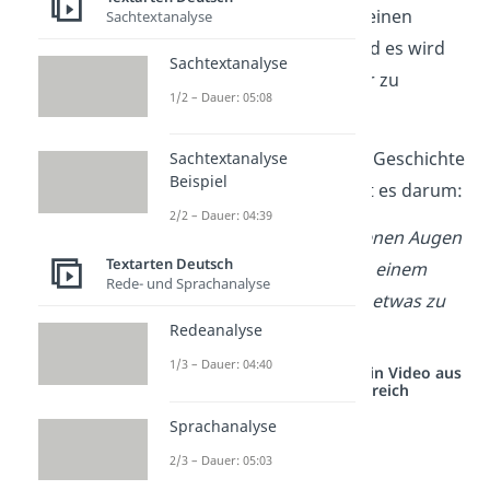
hast du nämlich gleich einen
Sachtextanalyse
persönlichen Bezug
und es wird
Sachtextanalyse
dir leicht fallen, darüber zu
1/2 – Dauer: 05:08
schreiben.
In unserem spannende Geschichte
Sachtextanalyse
Beispiel
schreiben-
Beispiel
geht es darum:
2/2 – Dauer: 04:39
Du hast einmal mit eigenen Augen
Textarten Deutsch
gesehen, wie jemand in einem
Rede- und Sprachanalyse
Kaufhaus versucht hat, etwas zu
Redeanalyse
klauen.
1/3 – Dauer: 04:40
Studyflix vernetzt: Hier ein Video aus
einem anderen Bereich
Sprachanalyse
2/3 – Dauer: 05:03