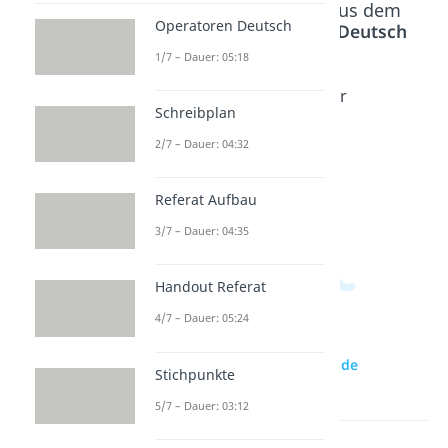
Beliebte Inhalte aus dem
Operatoren Deutsch
Bereich
Textarten Deutsch
1/7 – Dauer: 05:18
Geschic
Fantasi
Reizwor
Schreibplan
hten
egeschi
tgeschi
schreib
chte
chte
2/7 – Dauer: 04:32
en
Dauer:
Dauer:
03:53
05:03
Dauer:
Referat Aufbau
03:52
3/7 – Dauer: 04:35
Handout Referat
4/7 – Dauer: 05:24
zur Videoseite: Spannende
Stichpunkte
Geschichte schreiben
5/7 – Dauer: 03:12
Lernen lohnt sich!