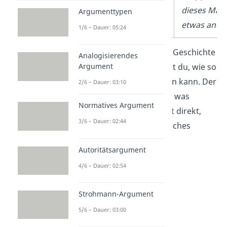
dieses Mal li
Argumenttypen
etwas ander
1/6 – Dauer: 05:24
In unserem spannende Geschichte
Analogisierendes
schreiben Beispiel siehst du, wie so
Argument
ein
erster Satz
aussehen kann. Der
2/6 – Dauer: 03:10
Leser weiß nicht genau, was
Normatives Argument
passiert. Aber er erfährt direkt,
3/6 – Dauer: 02:44
dass etwas Ungewöhnliches
passieren wird.
Autoritätsargument
4/6 – Dauer: 02:54
Strohmann-Argument
5/6 – Dauer: 03:00