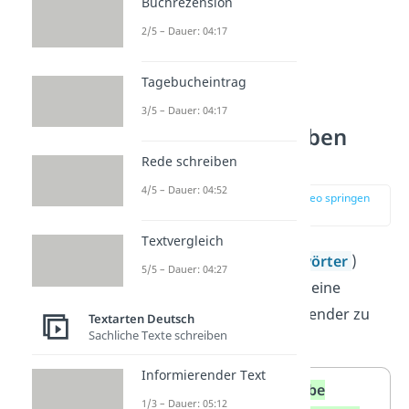
Buchrezension
2/5 – Dauer: 04:17
Tagebucheintrag
3/5 – Dauer: 04:17
Spannende Verben
verwenden
Rede schreiben
4/5 – Dauer: 04:52
zur Stelle im Video springen
(03:10)
Textvergleich
Folgende
Verben
(
Tunwörter
)
5/5 – Dauer: 04:27
kannst du nutzen, um deine
Geschichte noch spannender zu
Textarten Deutsch
Sachliche Texte schreiben
gestalten.
Informierender Text
Schreibe
Schreibe
1/3 – Dauer: 05:12