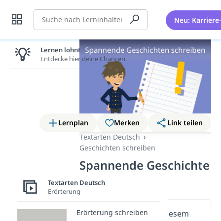
Suche
Neu: Karriere
Lernen lohnt sich!
Entdecke hier deine Chancen.
Lernplan
Merken
Link teilen
Textarten Deutsch
Geschichten schreiben
Spannende Geschichte
schreiben
Textarten Deutsch
Erörterung
Erörterung schreiben
Wichtige Inhalte in diesem