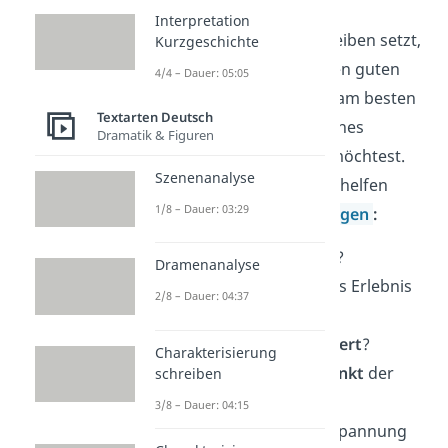
Interpretation
Bevor du dich ans Schreiben setzt,
Kurzgeschichte
brauchst du zuerst einen guten
4/4 – Dauer: 05:05
Schreibplan
. Mach dir am besten
Textarten Deutsch
Stichpunkte
, über welches
Dramatik & Figuren
Erlebnis du schreiben möchtest.
Szenenanalyse
Für deinen Schreibplan helfen
1/8 – Dauer: 03:29
dir die folgenden
W-Fragen
:
Was
ist dein
Thema
?
Dramenanalyse
Wann
und
wo
ist das Erlebnis
2/8 – Dauer: 04:37
passiert?
Was
ist genau
passiert
?
Charakterisierung
Was
ist der
Höhepunkt
der
schreiben
Geschichte?
3/8 – Dauer: 04:15
Wie
kannst du die Spannung