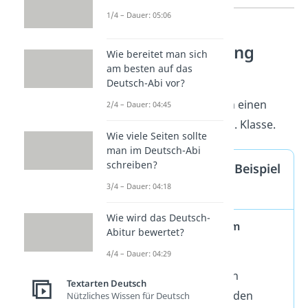
1/4 – Dauer: 05:06
Erlebniserzählung
Wie bereitet man sich
Musteraufsatz
am besten auf das
Deutsch-Abi vor?
Hier zeigen wir dir noch einen
2/4 – Dauer: 04:45
Musteraufsatz
für die 5. Klasse.
Wie viele Seiten sollte
man im Deutsch-Abi
schreiben?
Erlebniserzählung Beispiel
3/4 – Dauer: 04:18
5. Klasse
Wie wird das Deutsch-
Das Gespenst auf dem
Abitur bewertet?
Dachboden
4/4 – Dauer: 04:29
An einem langweiligen
Textarten Deutsch
Samstagvormittag in den
Nützliches Wissen für Deutsch