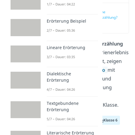
1/7 – Dauer: 04:22
Was ist eine
Erlebniserzählung?
Erörterung Beispiel
(00:14)
2/7 – Dauer: 05:36
Du sollst eine
Erlebniserzählung
Lineare Erörterung
über dein schönstes Ferienerlebnis
3/7 – Dauer: 03:35
schreiben? Wie das geht, zeigen
wir dir hier und im
Video
mit
Dialektische
vielen Tipps, Beispielen und
Erörterung
unserem Erlebniserzählung
4/7 – Dauer: 04:26
Musteraufsatz
für die
Textgebundene
Grundschule und die 5. Klasse.
Erörterung
5/7 – Dauer: 04:26
Klasse 4
Klasse 5
Klasse 6
Literarische Erörterung