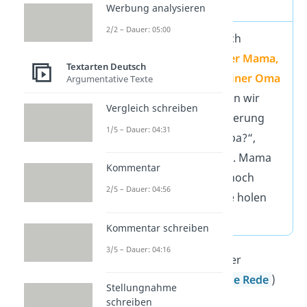
Einleitung
Werbung analysieren
2/2 – Dauer: 05:00
An Heiligabend
saß ich
zusammen mit meiner Mama,
Textarten Deutsch
meinem Opa und meiner Oma
Argumentative Texte
im Wohnzimmer
, denn wir
Vergleich schreiben
wollten mit der Bescherung
1/5 – Dauer: 04:31
anfangen. „Wo ist Papa?“,
fragte ich ungeduldig. Mama
Kommentar
erklärte mir, dass er noch
2/5 – Dauer: 04:56
etwas aus der Garage holen
wollte.
Kommentar schreiben
3/5 – Dauer: 04:16
Du kannst auch mit einer
wörtlichen Rede
(
direkte Rede
)
Stellungnahme
beginnen, um direkt ins
schreiben