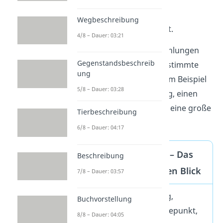
am Geburtstag
mit Tieren oder
Wegbeschreibung
auf der Klassenfahrt.
4/8 – Dauer: 03:21
Du kannst Erlebniserzählungen
Gegenstandsbeschreib
aber auch über eine bestimmte
ung
Situation
schreiben, zum Beispiel
5/8 – Dauer: 03:28
über eine Überraschung, einen
falschen Verdacht oder eine große
Tierbeschreibung
Erleichterung.
6/8 – Dauer: 04:17
Erlebniserzählung – Das
Beschreibung
Wichtigste auf einen Blick
7/8 – Dauer: 03:57
Aufbau: Einleitung,
Buchvorstellung
Hauptteil mit Höhepunkt,
8/8 – Dauer: 04:05