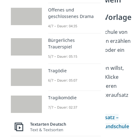
schönstes
Offenes und
Ferienerlebnis Vorlage
geschlossenes Drama
4/7 – Dauer: 04:35
Wenn du in der Grundschule von
Bürgerliches
deinen Weihnachtsferien erzählen
Trauerspiel
oder über deine Ferien oder ein
5/7 – Dauer: 05:15
besonderes
Ferienerlebnis
schreiben willst,
Tragödie
hilft dir unser
Beispiel
. Klicke
6/7 – Dauer: 05:07
einfach hier, um dir unseren
Erlebniserzählung Musteraufsatz
Tragikomödie
herunterzuladen:
7/7 – Dauer: 02:37
Meine Ferien Aufsatz –
Textarten Deutsch
Erlebniserzählung Grundschule
Text & Textsorten