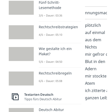
Fünf-Schritt-
Lesemethode
Satzanfänge
Spannungsmache
3/6 – Dauer: 03:36
daraufhin
plötzlich
Rechtschreibstrategien
als
auf einmal
4/6 – Dauer: 05:10
nächstes
aus dem
schließlich
Nichts
Wie gestalte ich ein
Plakat?
zuerst
mir gefror da
zuletzt
Blut in den
5/6 – Dauer: 04:50
sofort
Adern
Rechtschreibregeln
zur
mir stockte d
6/6 – Dauer: 05:08
gleichen
Atem
Zeit
ich zitterte a
Textarten Deutsch
in dem
ganzen Leib
Tipps fürs Deutsch Abitur
Moment
Deutsch Abitur