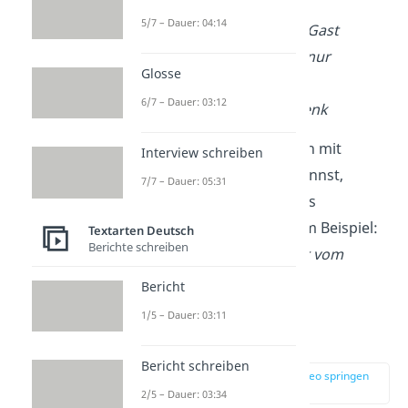
5/7 – Dauer: 04:14
Ein unerwünschter Gast
Wie konnte ich das nur
Glosse
übersehen?
6/7 – Dauer: 03:12
Mein bestes Geschenk
Extratipp:
Wenn du dich mit
Interview schreiben
Redewendungen auskennst,
7/7 – Dauer: 05:31
kannst du auch diese als
Überschrift wählen, zum Beispiel:
Textarten Deutsch
Berichte schreiben
Es ist noch kein Meister vom
Himmel gefallen
.
Bericht
1/5 – Dauer: 03:11
Einleitung
Bericht schreiben
zur Stelle im Video springen
(01:44)
2/5 – Dauer: 03:34