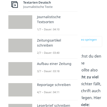
Textarten Deutsch
Journalistische Texte
Journalistische
Textsorten
Überschrift
1/7 – Dauer: 04:10
zur Stelle im Video springen
Zeitungsartikel
(01:27)
schreiben
2/7 – Dauer: 03:40
Mit der Überschrift machst du den
Leser neugierig auf deine
Aufbau einer Zeitung
Erlebniserzählung. Sie sollte also
3/7 – Dauer: 03:18
spannend
sein, aber
nicht zu viel
verraten
. Wenn es dir leichter fällt,
Reportage schreiben
kannst du dir die Überschrift auch
4/7 – Dauer: 04:11
erst ganz am Ende überlegen. Hier
siehst du ein paar
Beispiele:
Leserbrief schreiben