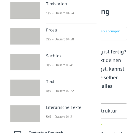
Textsorten
Erlebniserzählung
1/5 – Dauer: 04:54
Checkliste
Prosa
zur Stelle im Video springen
(04:25)
2/5 – Dauer: 04:58
Deine Erlebniserzählung ist
fertig
?
Sachtext
Super! Bevor du den Text deinen
3/5 – Dauer: 03:41
Lehrern oder Eltern zeigst, kannst
du mit dieser
Checkliste selber
Text
kontrollieren
, ob du an
alles
4/5 – Dauer: 02:22
Wichtige
gedacht hast!
Literarische Texte
Sprache
Struktur
5/5 – Dauer: 04:21
✓
Text im
✓
Textarten Deutsch