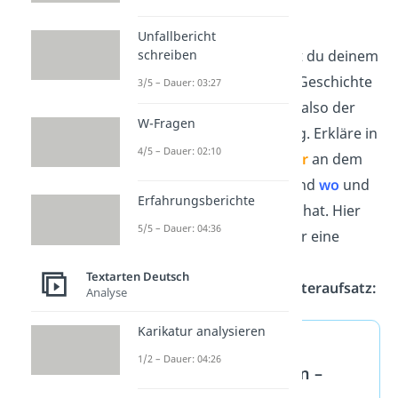
In der Einleitung deiner
Unfallbericht
Erlebniserzählung hilfst du deinem
schreiben
Leser dabei, sich in die Geschichte
3/5 – Dauer: 03:27
hineinzudenken. Sie ist also der
W-Fragen
Einstieg in die Handlung. Erkläre in
4/5 – Dauer: 02:10
zwei bis drei Sätzen,
wer
an dem
Erlebnis beteiligt war und
wo
und
Erfahrungsberichte
wann
es stattgefunden hat. Hier
5/5 – Dauer: 04:36
siehst du ein Beispiel für eine
Einleitung in deinem
Textarten Deutsch
Erlebniserzählung Musteraufsatz:
Analyse
Karikatur analysieren
Erlebniserzählung
1/2 – Dauer: 04:26
Grundschule Ferien –