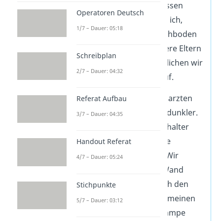
Herbstferien beschlossen
Operatoren Deutsch
meine Schwester und ich,
1/7 – Dauer: 05:18
heimlich unseren Dachboden
zu erkunden. Als unsere Eltern
Schreibplan
abgelenkt waren, schlichen wir
2/7 – Dauer: 04:32
leise die Treppe hinauf.
Die Treppenstufen knarzten
Referat Aufbau
und es wurde immer dunkler.
3/7 – Dauer: 04:35
„Ich finde den Lichtschalter
nicht“, flüsterte meine
Handout Referat
Schwester ängstlich. Wir
4/7 – Dauer: 05:24
tasteten uns an der Wand
entlang, bis ich endlich den
Stichpunkte
kalten Schalter unter meinen
5/7 – Dauer: 03:12
Fingern spürte. Die Lampe