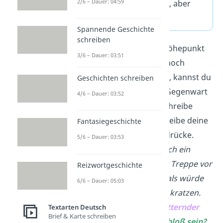
2/6 – Dauer: 04:59
sich an wie ein Traum, aber
das war es nicht!
Spannende Geschichte
schreiben
Geheimtipp:
Um den Höhepunkt
3/6 – Dauer: 03:51
der Erlebniserzählung noch
spannender
zu machen, kannst du
Geschichten schreiben
ausnahmsweise in die Gegenwart
4/6 – Dauer: 03:52
(
Präsens
) wechseln. Schreibe
kurze Sätze
und beschreibe deine
Fantasiegeschichte
Gefühle und Sinneseindrücke.
5/6 – Dauer: 03:53
→ Doch plötzlich
höre
ich ein
lautes
Rumpeln auf der Treppe vor
Reizwortgeschichte
der Haustür. Es
klingt
, als würde
6/6 – Dauer: 05:03
jemand an der Haustür kratzen.
„Hallo?“
, rufe ich mit
zitternder
Textarten Deutsch
Brief & Karte schreiben
Stimme.
Wer kann das bloß sein?