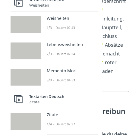
Präteritum
Überschrift
Weisheiten
✓
wörtliche
✓
Weisheiten
Rede
Einleitung,
✓
Gefühle und
Hauptteil,
1/3 – Dauer: 02:43
Gedanken
Schluss
Lebensweisheiten
✓
Adjektive
✓
Absätze
✓
gemacht
2/3 – Dauer: 02:34
Sinneseindrücke
✓
roter
Memento Mori
✓
verschiedene
Faden
Satzanfänge
3/3 – Dauer: 04:53
Textarten Deutsch
Zitate
Vorgangsbeschreibun
Zitate
g
1/4 – Dauer: 02:37
Super, jetzt weißt du, wie du deine