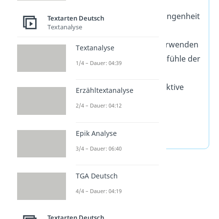
Schluss
Zeitform: 1. Vergangenheit
Textarten Deutsch
Textanalyse
(
Präteritum
)
wörtliche Rede verwenden
Textanalyse
Gedanken und Gefühle der
1/4 – Dauer: 04:39
Hauptperson
anschauliche Adjektive
Erzähltextanalyse
benutzen
2/4 – Dauer: 04:12
Sinneseindrücke
beschreiben
Epik Analyse
3/4 – Dauer: 06:40
TGA Deutsch
4/4 – Dauer: 04:19
Textarten Deutsch