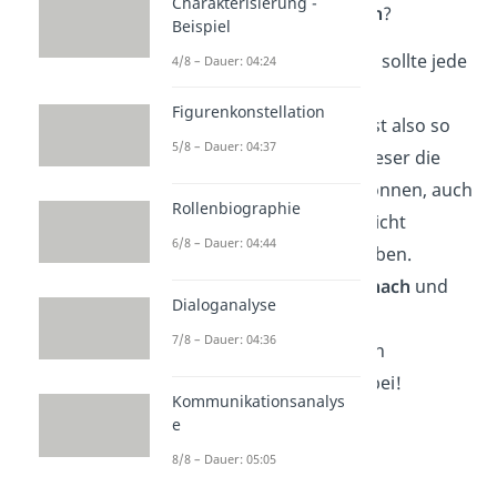
Charakterisierung -
am Schluss
auflösen
?
Beispiel
Wie du bestimmt weißt, sollte jede
4/8 – Dauer: 04:24
Erzählung einen
roten
Figurenkonstellation
Faden
haben. Du solltest also so
5/8 – Dauer: 04:37
schreiben, dass deine Leser die
Handlung verstehen
können, auch
Rollenbiographie
wenn sie das Ereignis nicht
6/8 – Dauer: 04:44
persönlich miterlebt haben.
Erzähle also
der Reihe nach
und
Dialoganalyse
schweife nicht von der
7/8 – Dauer: 04:36
Haupthandlung ab. Dein
Schreibplan hilft dir dabei!
Kommunikationsanalys
e
8/8 – Dauer: 05:05