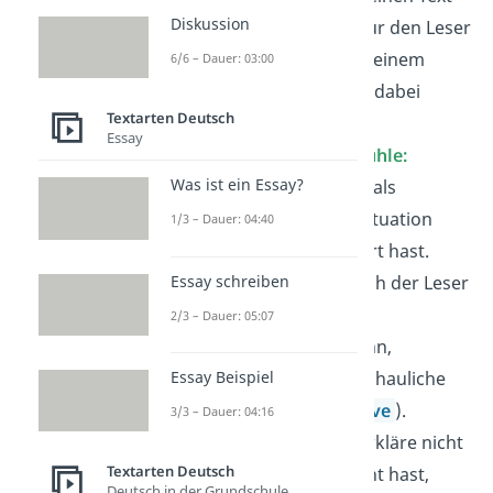
Diskussion
einbaust, wirkt es für den Leser
so, als wäre er bei deinem
6/6 – Dauer: 03:00
Erlebnis tatsächlich dabei
Textarten Deutsch
gewesen.
Essay
Gedanken und Gefühle:
Was ist ein Essay?
Beschreibe, was du als
Hauptfigur in der Situation
1/3 – Dauer: 04:40
gedacht und gespürt hast.
Essay schreiben
Adjektive:
Damit sich der Leser
in die Geschichte
2/3 – Dauer: 05:07
hineinversetzen kann,
Essay Beispiel
verwende viele anschauliche
Wiewörter
(
Adjektive
).
3/3 – Dauer: 04:16
Sinneseindrücke:
Erkläre nicht
Textarten Deutsch
nur, was du gemacht hast,
Deutsch in der Grundschule