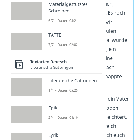
flackerte auf. Na endlich,
Materialgestütztes
Schreiben
dachte ich erleichtert. Es roch
6/7 – Dauer: 04:21
nach altem Holz und wir
konnten den Wind heulen
TATTE
hören. Doch auf einmal wurde
7/7 – Dauer: 02:02
es stockdunkel. „Hilfe, ein
Gespenst“, schrie meine
Textarten Deutsch
Schwester und griff nach
Literarische Gattungen
meiner Hand. Ich schnappte
Literarische Gattungen
nach Luft.
1/4 – Dauer: 05:25
Als ich merkte, dass mein Vater
in der Tür zum Dachboden
Epik
stand, war ich sehr erleichtert.
2/4 – Dauer: 04:10
Er lachte, weil sein Streich
geklappt hatte. „Hab ich euch
Lyrik