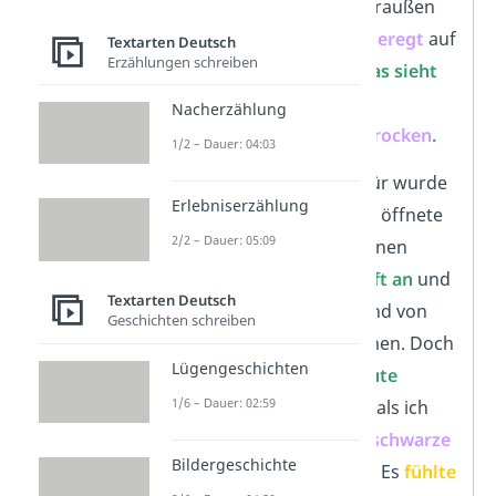
nachzuschauen. Da draußen
zappelte jemand
aufgeregt
auf
Textarten Deutsch
Erzählungen schreiben
der Treppe herum.
Das sieht
aber nicht wie Papa
Nacherzählung
aus, dachte ich
erschrocken
.
1/2 – Dauer: 04:03
Das Kratzen an der Tür wurde
Erlebniserzählung
lauter
und schließlich öffnete
2/2 – Dauer: 05:09
sich die Tür einen kleinen
Spalt.
Ich hielt die Luft an
und
Textarten Deutsch
spürte
den kalten Wind von
Geschichten schreiben
draußen hereinkommen. Doch
Lügengeschichten
was war das?
Ich traute
1/6 – Dauer: 02:59
meinen Augen nicht
, als ich
plötzlich eine
kleine
,
schwarze
Bildergeschichte
Hundenase
erblickte
. Es
fühlte