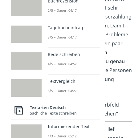
Buchrezension
hast, ist deine
Wortwahl
sehr
2/5 – Dauer: 04:17
wichtig, um eine Erlebniserzählung
anschaulich
zu gestalten. Damit
Tagebucheintrag
dir das in Zukunft ohne Probleme
3/5 – Dauer: 04:17
gelingt, haben wir hier ein paar
ausdrucksstarke Verben
Rede schreiben
gesammelt. So kannst du
genau
4/5 – Dauer: 04:52
beschreiben
, wie sich die Personen
in deiner Erlebniserzählung
Textvergleich
verhalten haben.
5/5 – Dauer: 04:27
Verbfeld
Verbfeld
Textarten Deutsch
Sachliche Texte schreiben
„sagen“
„gehen“
Informierender Text
rief
lief
1/3 – Dauer: 05:12