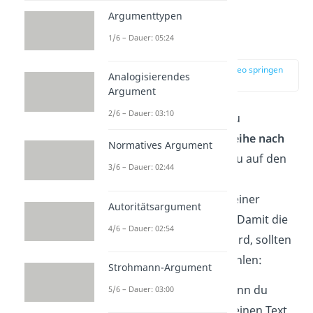
Argumenttypen
1/6 – Dauer: 05:24
Hauptteil
zur Stelle im Video springen
Analogisierendes
(02:15)
Argument
2/6 – Dauer: 03:10
Im Hauptteil erzählst du
anschaulich, was
der Reihe nach
Normatives Argument
passiert
ist. So führst du auf den
3/6 – Dauer: 02:44
Höhepunkt
, also den
spannendsten Punkt deiner
Autoritätsargument
Erlebniserzählung, hin. Damit die
4/6 – Dauer: 02:54
Handlung aufregend wird, sollten
diese Elemente nicht fehlen:
Strohmann-Argument
Wörtliche Rede:
Wenn du
5/6 – Dauer: 03:00
wörtliche Rede in deinen Text