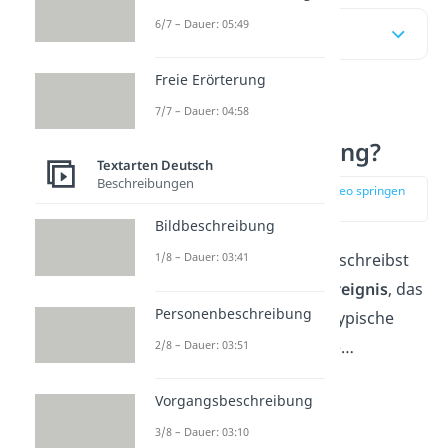
6/7 – Dauer: 05:49
Inhaltsübersicht
Freie Erörterung
7/7 – Dauer: 04:58
Was ist eine
Erlebniserzählung?
Textarten Deutsch
Beschreibungen
zur Stelle im Video springen
(00:14)
Bildbeschreibung
Eine Erlebniserzählung schreibst
1/8 – Dauer: 03:41
du meistens über ein
Ereignis
, das
Personenbeschreibung
du
selbst erlebt
hast. Typische
Themen
sind Erlebnisse…
2/8 – Dauer: 03:51
in den Ferien
Vorgangsbeschreibung
in der Schule
3/8 – Dauer: 03:10