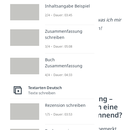
Überschrift
beziehen.
Inhaltsangabe Beispiel
→ Das war das
beste
2/4 – Dauer: 03:45
Weihnachtsgeschenk
, was ich mir
hätte wünschen können!
Zusammenfassung
schreiben
3/4 – Dauer: 05:08
Buch
Zusammenfassung
4/4 – Dauer: 04:33
Textarten Deutsch
Texte schreiben
Erlebniserzählung –
Wie schreibe ich eine
Rezension schreiben
Geschichte spannend?
1/5 – Dauer: 03:53
Wie du vielleicht schon bemerkt