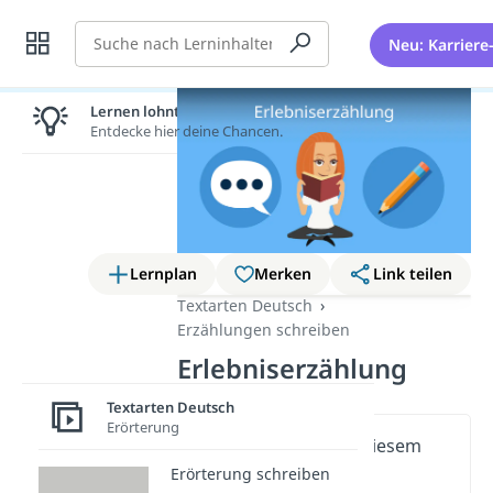
Suche
Neu: Karriere
Lernen lohnt sich!
Entdecke hier deine Chancen.
Lernplan
Merken
Link teilen
Textarten Deutsch
Erzählungen schreiben
Erlebniserzählung
Textarten Deutsch
Erörterung
Wichtige Inhalte in diesem
Video
Erörterung schreiben