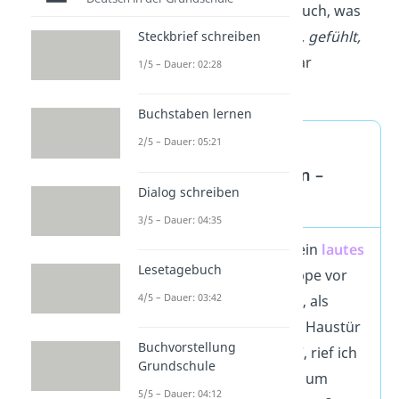
sondern schildere auch, was
du
gesehen, gehört, gefühlt,
Steckbrief schreiben
gerochen
oder sogar
1/5 – Dauer: 02:28
geschmeckt
hast.
Buchstaben lernen
Erlebniserzählung
2/5 – Dauer: 05:21
Grundschule Ferien –
Dialog schreiben
Hauptteil
3/5 – Dauer: 04:35
Auf einmal
hörte
ich ein
lautes
Lesetagebuch
Rumpeln auf der Treppe vor
4/5 – Dauer: 03:42
der Haustür. Es
klang
, als
würde jemand an der Haustür
Buchvorstellung
kratzen.
„Wer ist da?“
, rief ich
Grundschule
und stand
hastig
auf, um
5/5 – Dauer: 04:12