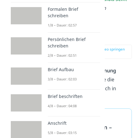
Hastig stehe ich auf, um
Formalen Brief
schreiben
nachzusehen…
1/8 – Dauer: 02:57
Schluss
Persönlichen Brief
schreiben
zur Stelle im Video springen
(03:57)
2/8 – Dauer: 02:51
Brief Aufbau
Jetzt darfst du die
Spannung
endlich
auflösen
. Runde die
3/8 – Dauer: 02:03
Erlebniserzählung danach in
Brief beschriften
wenigen Sätzen ab.
4/8 – Dauer: 04:08
Erlebniserzählung
Anschrift
Grundschule Ferien –
5/8 – Dauer: 03:15
Schluss