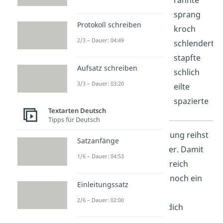
schrie
rannte
flüsterte
sprang
Protokoll schreiben
wisperte
kroch
2/3 – Dauer: 04:49
jammerte
schlenderte
lachte
stapfte
Aufsatz schreiben
erwiderte
schlich
3/3 – Dauer: 03:20
entgegnete
eilte
behauptete
spazierte
Textarten Deutsch
Tipps für Deutsch
In deiner Erlebniserzählung reihst
Satzanfänge
du viele Sätze aneinander. Damit
1/6 – Dauer: 04:53
sie Sätze abwechslungsreich
werden, haben wir hier noch ein
Einleitungssatz
paar Satzanfänge und
2/6 – Dauer: 02:00
Spannungsmacher für dich
gesammelt.