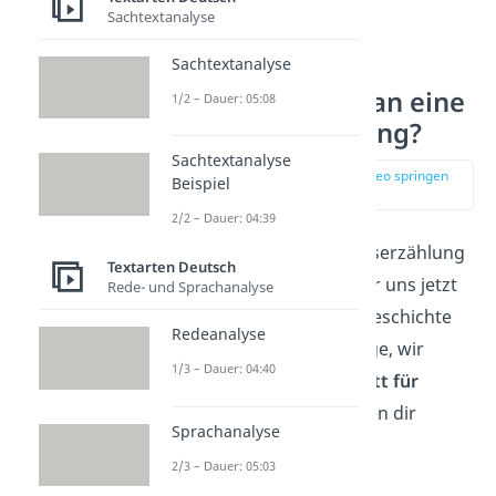
Sachtextanalyse
Sachtextanalyse
Wie schreibt man eine
1/2 – Dauer: 05:08
Erlebniserzählung?
Sachtextanalyse
zur Stelle im Video springen
Beispiel
(00:48)
2/2 – Dauer: 04:39
Damit dir deine Erlebniserzählung
Textarten Deutsch
gut gelingt, schauen wir uns jetzt
Rede- und Sprachanalyse
an, was alles in deine Geschichte
Redeanalyse
gehört. Aber keine Sorge, wir
1/3 – Dauer: 04:40
gehen die Punkte
Schritt für
Schritt
durch und zeigen dir
Sprachanalyse
Beispiele für deine
2/3 – Dauer: 05:03
Erlebniserzählung.