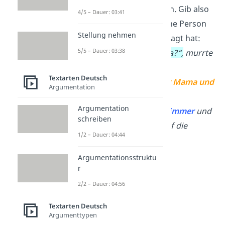
Geschehen einzusteigen. Gib also
4/5 – Dauer: 03:41
wörtlich wieder, was eine Person
Stellung nehmen
in deiner Erzählung gesagt hat:
5/5 – Dauer: 03:38
→
„Wo bleibt denn Papa?“,
murrte
ich ungeduldig. Ich saß
Textarten Deutsch
gemeinsam mit meiner Mama und
Argumentation
meinen Großeltern
an
Argumentation
Heiligabend
im Wohnzimmer
und
schreiben
wartete sehnsüchtig auf die
1/2 – Dauer: 04:44
Bescherung.
Argumentationsstruktu
r
2/2 – Dauer: 04:56
Textarten Deutsch
Argumenttypen