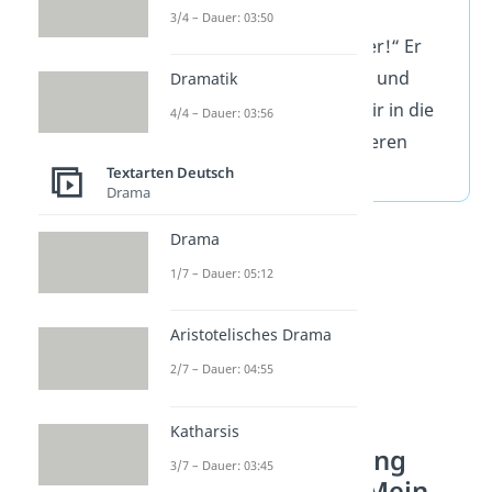
erwischt, ihr kleinen
3/4 – Dauer: 03:50
Dachbodengespenster!“ Er
nahm uns in den Arm und
Dramatik
gemeinsam gingen wir in die
4/4 – Dauer: 03:56
Küche, um einen leckeren
Kakao zu trinken.
Textarten Deutsch
Drama
Drama
1/7 – Dauer: 05:12
Aristotelisches Drama
2/7 – Dauer: 04:55
Katharsis
Erlebniserzählung
3/7 – Dauer: 03:45
Grundschule – Mein