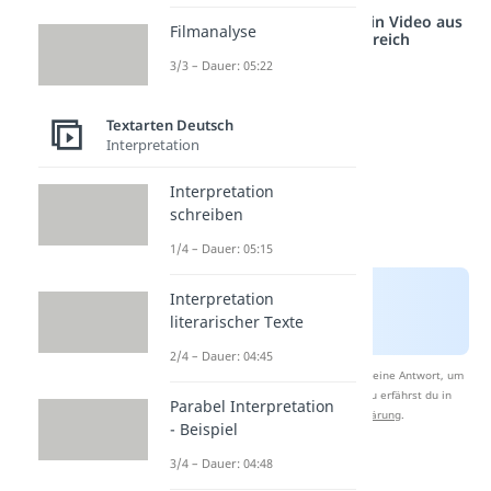
Studyflix vernetzt: Hier ein Video aus
Filmanalyse
einem anderen Bereich
3/3 – Dauer: 05:22
Textarten Deutsch
Interpretation
Interpretation
schreiben
1/4 – Dauer: 05:15
Interpretation
literarischer Texte
2/4 – Dauer: 04:45
Nach Beantwortung speichern wir deine Antwort, um
Studyflix zu verbessern. Mehr dazu erfährst du in
Parabel Interpretation
unserer
Datenschutzerklärung
.
- Beispiel
3/4 – Dauer: 04:48
Schreibplan