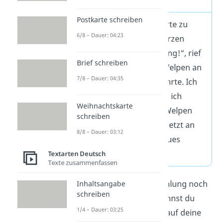
Postkarte schreiben
Die Hundenase gehörte zu
6/8 – Dauer: 04:23
einem kleinen, schwarzen
Welpen. „Überraschung!“, rief
Brief schreiben
mein Papa, der den Welpen an
7/8 – Dauer: 04:35
der Leine ins Haus führte. Ich
war überglücklich, als ich
Weihnachtskarte
erfuhr, dass ich den Welpen
schreiben
behalten durfte. Von jetzt an
8/8 – Dauer: 03:12
haben wir also ein neues
Familienmitglied!
Textarten Deutsch
Texte zusammenfassen
Extratipp:
Um die Erzählung noch
Inhaltsangabe
schreiben
besser abzurunden, kannst du
1/4 – Dauer: 03:25
dich auch noch einmal auf deine