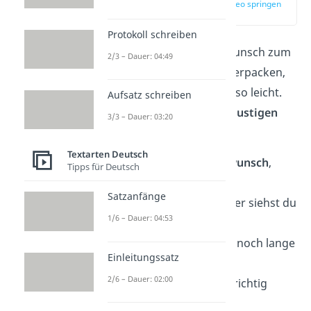
zur Stelle im Video springen
(01:57)
Protokoll schreiben
Ein „Herzlichen Glückwunsch zum
2/3 – Dauer: 04:49
Geburtstag“ lustig zu verpacken,
ist manchmal gar nicht so leicht.
Aufsatz schreiben
Wie wäre es mit einem
lustigen
3/3 – Dauer: 03:20
Geburtstagsreim?
Textarten Deutsch
“
Herzlichen Glückwunsch
,
Tipps für Deutsch
altes Haus,
Satzanfänge
ein weiteres Jahr älter siehst du
1/6 – Dauer: 04:53
aus.
Wirst es hoffentlich noch lange
Einleitungssatz
machen,
2/6 – Dauer: 02:00
nun lass uns heute richtig
krachen!”