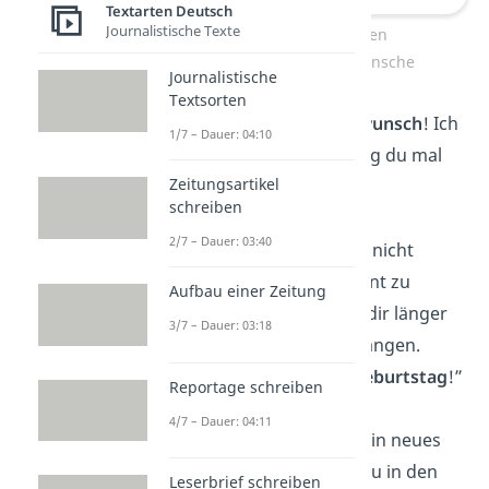
Textarten Deutsch
Journalistische Texte
Die lustigsten
Geburtstagswünsche
Journalistische
Textsorten
“
Herzlichen Glückwunsch
! Ich
1/7 – Dauer: 04:10
finde es toll, wie jung du mal
Zeitungsartikel
warst!”
schreiben
2/7 – Dauer: 03:40
“Ich bedauere, dich nicht
früher kennengelernt zu
Aufbau einer Zeitung
haben. So wäre ich dir länger
3/7 – Dauer: 03:18
auf die Nerven gegangen.
Gratulation zum Geburtstag
!”
Reportage schreiben
4/7 – Dauer: 04:11
„Die Weisheit für dein neues
Lebensjahr: Wenn du in den
Leserbrief schreiben