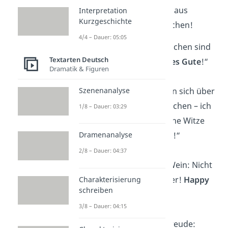
Geburtstagskind selbst aus
Interpretation
Kurzgeschichte
der Entfernung zum Lachen!
4/4 – Dauer: 05:05
„Rosen sind rot, Veilchen sind
Textarten Deutsch
blau. Du bist alt.
Alles Gute
!“
Dramatik & Figuren
„Die meisten werden sich über
Szenenanalyse
dein Alter
lustig machen – ich
1/8 – Dauer: 03:29
nicht! Ich mach‘ keine Witze
über alte Menschen!“
Dramenanalyse
2/8 – Dauer: 04:37
„Du bist wie guter Wein: Nicht
älter, sondern besser!
Happy
Charakterisierung
schreiben
Birthday
!“
3/8 – Dauer: 04:15
„
Schenken
macht Freude: