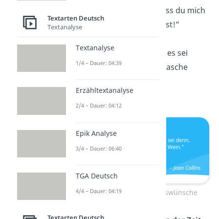
herzlichen Dank, dass du mich
Textarten Deutsch
so gut aussehen lässt!”
Textanalyse
Textanalyse
„
Alter
ist irrelevant, es sei
1/4 – Dauer: 04:39
denn, du bist eine Flasche
Wein.“
Erzähltextanalyse
—
Joan Collins
2/4 – Dauer: 04:12
Epik Analyse
3/4 – Dauer: 06:40
TGA Deutsch
4/4 – Dauer: 04:19
Lustige Geburtstagswünsche
Textarten Deutsch