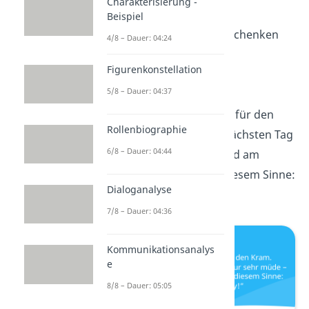
Charakterisierung -
– Lächeln schenken
Beispiel
– Aufmerksamkeit schenken
4/8 – Dauer: 04:24
– Einschenken
Figurenkonstellation
– Nachschenken“
5/8 – Dauer: 04:37
„Du bist nicht zu alt für den
Rollenbiographie
Kram. Du bist am nächsten Tag
6/8 – Dauer: 04:44
nur sehr müde – und am
übernächsten. In diesem Sinne:
Dialoganalyse
Happy Birthday
!“
7/8 – Dauer: 04:36
Kommunikationsanalys
e
8/8 – Dauer: 05:05