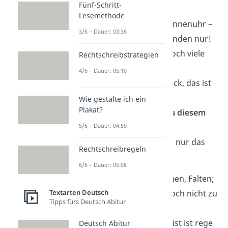
Fünf-Schritt-
Lesemethode
„Mach es wie die Sonnenuhr –
3/6 – Dauer: 03:36
zähl die heit′ren Stunden nur!
Wir wünschen dir noch viele
Rechtschreibstrategien
Jahr′,
4/6 – Dauer: 05:10
Gesundheit und Glück, das ist
doch klar.
Wie gestalte ich ein
Plakat?
Wir wünschen dir
zu diesem
Feste
5/6 – Dauer: 04:50
von ganzem Herzen nur das
Rechtschreibregeln
Beste!“
6/6 – Dauer: 05:08
„Krähenfüsse, Furchen, Falten;
damit gehörst du noch nicht zu
Textarten Deutsch
Tipps fürs Deutsch Abitur
den Alten.
Hauptsache, der Geist ist rege
Deutsch Abitur