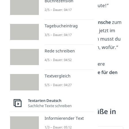
Buchrezension
seinen Wert. Alles Gute!”
2/5 – Dauer: 04:17
„
Herzliche Glückwünsche
zum
Tagebucheintrag
Geburtstag! Du bist jetzt im
3/5 – Dauer: 04:17
perfekten Alter. Nun musst du
nur noch rausfinden, wofür.“
Rede schreiben
4/5 – Dauer: 04:52
Hier
findest du weitere
Geburtstagssprüche für den
Textvergleich
Mann.
5/5 – Dauer: 04:27
Textarten Deutsch
Lustige
Sachliche Texte schreiben
Geburtstagsgrüße in
Reimen
Informierender Text
1/3 – Dauer: 05:12