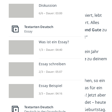
Frauen
Diskussion
6/6 – Dauer: 03:00
„Ist der Ruf erst ruiniert, lebt
sich′s völlig ungeniert. Alles
Textarten Deutsch
erdenklich
Schöne und Gute
zu
Essay
deinem Geburtstag!“
Was ist ein Essay?
1/3 – Dauer: 04:40
„Und schon wieder ein Jahr
schöner!
Alles Liebe
zu deinem
Essay schreiben
Geburtstag!“
2/3 – Dauer: 05:07
„So ein gutes Aussehen, so ein
Essay Beispiel
toller Charakter – was für ein
3/3 – Dauer: 04:16
großartiger Mensch! Jetzt aber
genug von mir geredet – heute
Textarten Deutsch
hast schließlich du Geburtstag.
Deutsch in der Grundschule