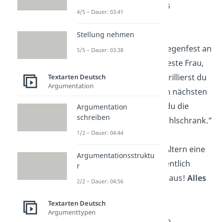
wirf ihm dein Gebiss
4/5 – Dauer: 03:41
hinterher!“
Stellung nehmen
“
Alles Gute
zum Wiegenfest an
5/5 – Dauer: 03:38
die bemerkenswerteste Frau,
die ich kenne: Mal brillierst du
Textarten Deutsch
Argumentation
mit Verstand und im nächsten
Augenblick findest du die
Argumentation
schreiben
Autoschlüssel im Kühlschrank.”
1/2 – Dauer: 04:44
“Man sagt ja, dass Altern eine
Argumentationsstruktu
Kopfsache ist. Hoffentlich
r
breitet es sich nicht aus!
Alles
2/2 – Dauer: 04:56
Gute
!”
Textarten Deutsch
Argumenttypen
„Sei nicht traurig am