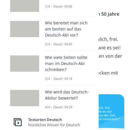
und der Körper fit,
1/4 – Dauer: 05:06
und du machst
noch 50 Jahre
mit!“
Wie bereitet man sich
am besten auf das
Deutsch-Abi vor?
„Frisch, fromm, fröhlich, frei.
2/4 – Dauer: 04:45
Genieß dein Leben, wie es sei!
Lass dich nicht treiben von der
Wie viele Seiten sollte
man im Deutsch-Abi
Zeit,
schreiben?
nimm Falten und Flecken mit
3/4 – Dauer: 04:18
Heiterkeit
.“
Wie wird das Deutsch-
Abitur bewertet?
4/4 – Dauer: 04:29
Textarten Deutsch
Nützliches Wissen für Deutsch