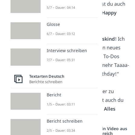
Seilen hängst, kannst du auch
5/7 – Dauer: 04:14
erstmal Schaukeln.
Happy
Birthday
!“
Glosse
6/7 – Dauer: 03:12
„
Liebes Geburtstagskind
! Ich
wünsche Dir für Dein neues
Interview schreiben
Lebensjahr weniger To-Dos
7/7 – Dauer: 05:31
und dafür deutlich mehr Taaaa-
Daaaaas! Happy Birthday!“
Textarten Deutsch
Berichte schreiben
„Sei stolz darauf, älter zu
Bericht
werden. Bald kriegst auch du
1/5 – Dauer: 03:11
den Seniorenrabatt.
Alles
Gute
!“
Bericht schreiben
Studyflix vernetzt: Hier ein Video aus
2/5 – Dauer: 03:34
einem anderen Bereich