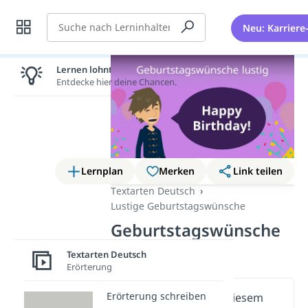
Suche
Neu: Karriere
Lernen lohnt sich!
Entdecke hier deine Chancen.
Lernplan
Merken
Link teilen
Textarten Deutsch
Lustige Geburtstagswünsche
Geburtstagswünsche
lustig
Textarten Deutsch
Erörterung
Erörterung schreiben
Wichtige Inhalte in diesem