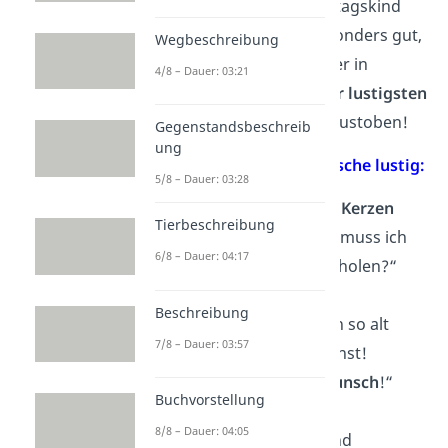
Kennst du das Geburtstagskind
und seinen Humor besonders gut,
Wegbeschreibung
dann kannst du dich hier in
4/8 – Dauer: 03:21
unserer
Schatzkiste der lustigsten
Geburtstagswünsche
austoben!
Gegenstandsbeschreib
ung
Top 5 Geburtstagswünsche lustig:
5/8 – Dauer: 03:28
„Schaffst du es, alle
Kerzen
Tierbeschreibung
auszublasen – oder muss ich
6/8 – Dauer: 04:17
einen Feuerlöscher holen?“
Beschreibung
„Auf dass du endlich so alt
7/8 – Dauer: 03:57
wirst, wie du aussiehst!
Herzlichen Glückwunsch
!“
Buchvorstellung
8/8 – Dauer: 04:05
„
Happy Birthday
und