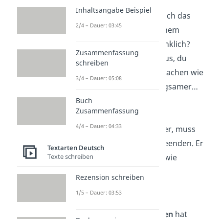
Inhaltsangabe Beispiel
“Vielleicht stimmt dich das
2/4 – Dauer: 03:45
Älterwerden an deinem
Geburtstag nachdenklich?
Zusammenfassung
Mach dir nichts draus, du
schreiben
kannst noch alles machen wie
3/4 – Dauer: 05:08
bisher. Nur halt langsamer…
Happy Birthday
!”
Buch
Zusammenfassung
4/4 – Dauer: 04:33
“
Wer A sagt
wie Alter, muss
nicht B sagen wie beenden. Er
Textarten Deutsch
kann auch B sagen wie
Texte schreiben
beginnen.”
Rezension schreiben
—
Karl-Heinz Karius
1/5 – Dauer: 03:53
“Auch ein
alter Besen
hat