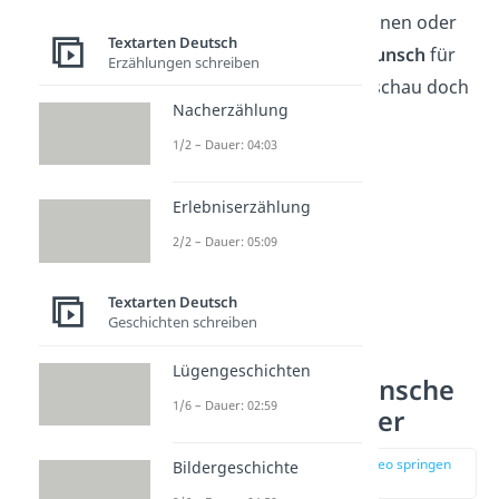
Du brauchst einen schönen oder
Textarten Deutsch
lustigen
Geburtstagswunsch
für
Erzählungen schreiben
deine
Freundin
? Dann schau doch
Nacherzählung
mal
hier
vorbei!
1/2 – Dauer: 04:03
Erlebniserzählung
2/2 – Dauer: 05:09
Textarten Deutsch
Geschichten schreiben
Lügengeschichten
Geburtstagswünsche
1/6 – Dauer: 02:59
lustig für Männer
zur Stelle im Video springen
Bildergeschichte
(01:45)