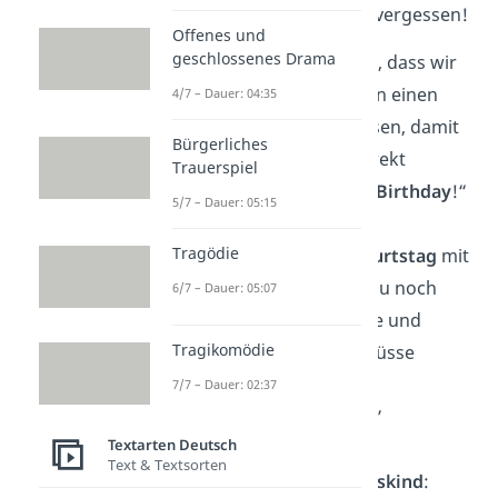
schnell bestimmt nicht vergessen!
Offenes und
geschlossenes Drama
„Wir sind jetzt so alt, dass wir
nach dem Vorglühen einen
4/7 – Dauer: 04:35
Kaffee trinken müssen, damit
Bürgerliches
wir im Club nicht direkt
Trauerspiel
einschlafen.
Happy Birthday
!“
5/7 – Dauer: 05:15
Tragödie
“Nimm
deinen Geburtstag
mit
einer Prise Salz. Dazu noch
6/7 – Dauer: 05:07
Zitrone oder Limette und
Tragikomödie
natürlich – viele Schüsse
Tequila! Herzliche
7/7 – Dauer: 02:37
Geburtstagsgrüße!”
Textarten Deutsch
Text & Textsorten
„
Liebes Geburtstagskind
: