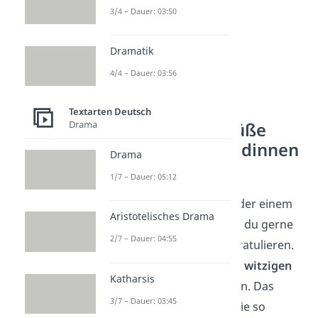
3/4 – Dauer: 03:50
Dramatik
4/4 – Dauer: 03:56
Textarten Deutsch
Drama
Geburtstagsgrüße
lustig für Freundinnen
Drama
und Freunde
1/7 – Dauer: 05:12
Einer guten Freundin oder einem
Aristotelisches Drama
guten Freund möchtest du gerne
2/7 – Dauer: 04:55
auf besondere Weise gratulieren.
Schau dir doch diese
10 witzigen
Katharsis
Geburtstagswünsche
an. Das
3/7 – Dauer: 03:45
Geburtstagskind wird sie so