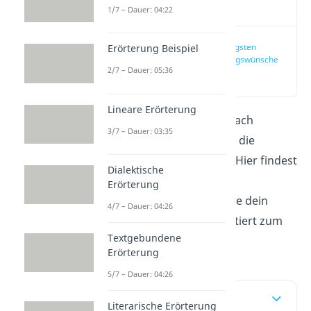
Video
1/7 – Dauer: 04:22
Die 5 lustigsten
Erörterung Beispiel
Geburtstagswünsche
2/7 – Dauer: 05:36
(00:13)
Lineare Erörterung
Du bist auf der Suche nach
3/7 – Dauer: 03:35
Geburtstagswünschen
, die
besonders
lustig
sind? Hier findest
Dialektische
du über 70 lustige
Erörterung
Geburtstagssprüche, die dein
4/7 – Dauer: 04:26
Geburtstagskind garantiert zum
Textgebundene
Grinsen bringen!
Erörterung
5/7 – Dauer: 04:26
Inhaltsübersicht
Literarische Erörterung