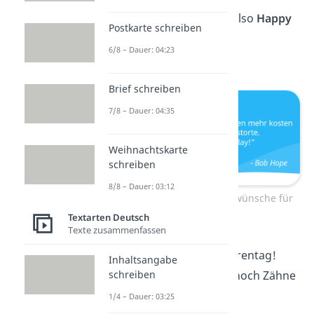
Geburtstagstorte. Also
Happy
Postkarte schreiben
Birthday
!”
6/8 – Dauer: 04:23
—
Bob Hope
Brief schreiben
7/8 – Dauer: 04:35
Weihnachtskarte
schreiben
8/8 – Dauer: 03:12
Lustige Geburtstagswünsche für
Männer
Textarten Deutsch
Texte zusammenfassen
“
Alles Gute
zum Ehrentag!
Inhaltsangabe
Lächle, solange du noch Zähne
schreiben
hast!”
1/4 – Dauer: 03:25