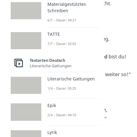
wir haben dich in Sicht.
Materialgestütztes
Schreiben
Happy Birthday
!“
6/7 – Dauer: 04:21
„Ene mene meck,
TATTE
das letzte Jahr ist weg.
7/7 – Dauer: 02:02
Ene mene muh,
das
Geburtstagskind
bist du!
Textarten Deutsch
Ene mene mo,
Literarische Gattungen
mach im neuen Jahr weiter so!“
Literarische Gattungen
1/4 – Dauer: 05:25
„Du
lädst uns ein
,
wie fein.
Epik
Wir lassen es knallen,
2/4 – Dauer: 04:10
bis die Ersten fallen.“
Lyrik