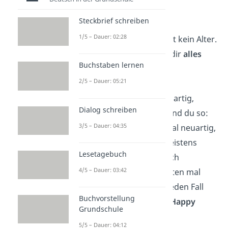
Happy Birthday
!“
Steckbrief schreiben
1/5 – Dauer: 02:28
„Wahre Klasse kennt kein Alter.
Drum wünsche ich dir
alles
Buchstaben lernen
Gute
!“
2/5 – Dauer: 05:21
„Bleib immer schön artig,
Dialog schreiben
haben sie gesagt. Und du so:
3/5 – Dauer: 04:35
Klar, mal unartig, mal neuartig,
mal andersartig, meistens
Lesetagebuch
gutartig, gelegentlich
4/5 – Dauer: 03:42
eigenartig, ganz selten mal
bösartig, aber auf jeden Fall
Buchvorstellung
immer einzigartig!
Happy
Grundschule
Birthday
!“
5/5 – Dauer: 04:12