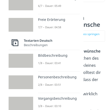
6/7 – Dauer: 05:49
Die 5 lustigsten
Freie Erörterung
Geburtstagswünsche
7/7 – Dauer: 04:58
zur Stelle im Video springen
(00:13)
Textarten Deutsch
Beschreibungen
Sind deine
Geburtstagswünsche
Bildbeschreibung
lustig
, ist schon das Lachen des
1/8 – Dauer: 03:41
Geburtstagskindes ein kleines
Geschenk für sich. Du solltest dir
Personenbeschreibung
dafür aber sicher sein, dass der
2/8 – Dauer: 03:51
Held des Tages den
Geburtstagsgruß auch wirklich
Vorgangsbeschreibung
witzig findet.
3/8 – Dauer: 03:10