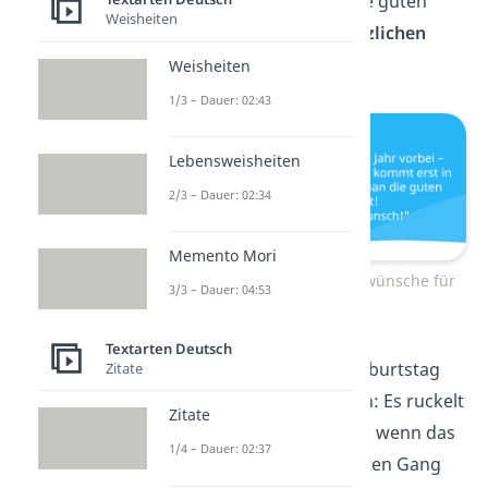
Jahre, wenn man die guten
Weisheiten
hinter sich hat!
Herzlichen
Glückwunsch
!“
Weisheiten
1/3 – Dauer: 02:43
Lebensweisheiten
2/3 – Dauer: 02:34
Memento Mori
Lustige Geburtstagswünsche für
3/3 – Dauer: 04:53
Freunde
Textarten Deutsch
„
Alles Gute
zum Geburtstag
Zitate
und nicht vergessen: Es ruckelt
Zitate
immer ein bisschen, wenn das
1/4 – Dauer: 02:37
Leben in den nächsten Gang