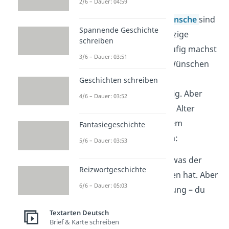
2/6 – Dauer: 04:59
Lustige
Geburtstagswünsche
sind
Spannende Geschichte
meistens kurze und witzige
schreiben
Geburtstagsgrüße.
Häufig machst
3/6 – Dauer: 03:51
du dich in den kurzen Wünschen
über das
Alter
des
Geschichten schreiben
Geburtstagskindes lustig. Aber
4/6 – Dauer: 03:52
nicht nur Witze über ihr Alter
bringen
Männer
an ihrem
Fantasiegeschichte
Geburtstag zum Lachen:
5/6 – Dauer: 03:53
„Du bist das Beste, was der
Reizwortgeschichte
heutige Tag
zu bieten hat. Aber
6/6 – Dauer: 05:03
der Tag ist ja noch jung – du
nicht, Alter!“
Textarten Deutsch
Brief & Karte schreiben