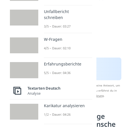
Unfallbericht
schreiben
3/5 – Dauer: 03:27
W-Fragen
4/5 – Dauer: 02:10
Erfahrungsberichte
5/5 – Dauer: 04:36
Nach Beantwortung speichern wir deine Antwort, um
Textarten Deutsch
Studyflix zu verbessern. Mehr dazu erfährst du in
Analyse
unserer
Datenschutzerklärung
.
Karikatur analysieren
Besonders lustige
1/2 – Dauer: 04:26
Geburtstagswünsche