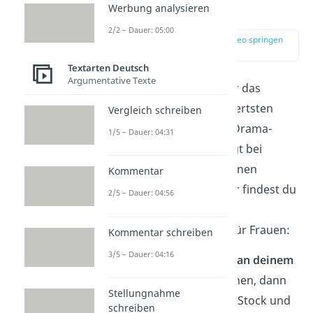
für Frauen
Werbung analysieren
2/2 – Dauer: 05:00
zur Stelle im Video springen
(01:24)
Textarten Deutsch
Argumentative Texte
Ein frecher Spruch über das
Älterwerden, den hundertsten
Vergleich schreiben
Shoppingtrip oder die Drama-
1/5 – Dauer: 04:31
Queen des Hauses sorgt bei
Frauen garantiert für einen
Kommentar
Geburtstagslacher. Hier findest du
2/5 – Dauer: 04:56
unsere lustigsten
Geburtstagswünsche
für Frauen:
Kommentar schreiben
3/5 – Dauer: 04:16
„Sollte dich jemand
an deinem
Geburtstag
alt nennen, dann
Stellungnahme
hau ihn mit deinem Stock und
schreiben