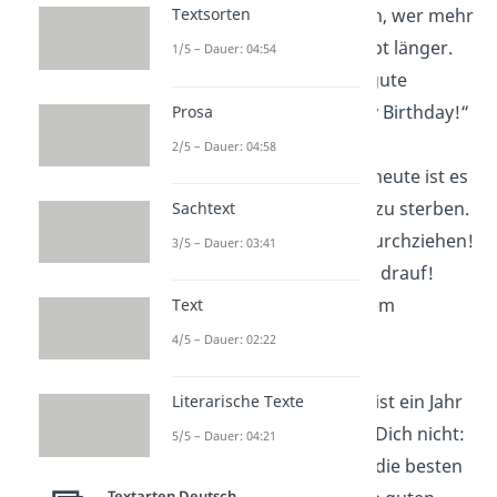
Textsorten
Statistiken beweisen, wer mehr
Geburtstage hat, lebt länger.
1/5 – Dauer: 04:54
Das sind doch mal gute
Nachrichten! Happy Birthday!“
Prosa
2/5 – Dauer: 04:58
„Tja, spätestens ab heute ist es
eh zu spät um jung zu sterben.
Sachtext
Jetzt müssen wir´s durchziehen!
3/5 – Dauer: 03:41
Ich freu mich schon drauf!
Alles Liebe
zu deinem
Text
Geburtstag!“
4/5 – Dauer: 02:22
„Und schon wieder ist ein Jahr
Literarische Texte
vorbei – aber ärger Dich nicht:
5/5 – Dauer: 04:21
Man kommt erst in die besten
Textarten Deutsch