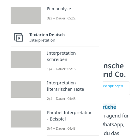
Filmanalyse
3/3 – Dauer: 05:22
Textarten Deutsch
Interpretation
Interpretation
Die lustigsten
schreiben
Geburtstagswünsche
1/4 – Dauer: 05:15
für WhatsApp und Co.
Interpretation
zur Stelle im Video springen
literarischer Texte
(00:40)
2/4 – Dauer: 04:45
Lustige
Geburtstagssprüche
Parabel Interpretation
eignen sich auch hervorragend für
- Beispiel
eine Gratulation über WhatsApp,
3/4 – Dauer: 04:48
SMS und Co. So bringst du das