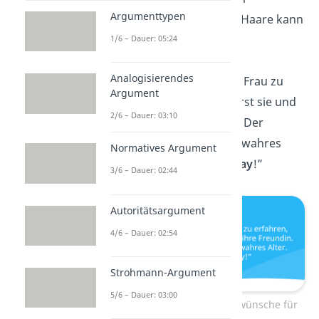
Argumenttypen
Geburtstag
: Graue Haare kann
man färben!“
1/6 – Dauer: 05:24
Analogisierendes
“Um das Alter einer Frau zu
Argument
erfahren, frage zuerst sie und
2/6 – Dauer: 03:10
dann ihre Freundin. Der
Durchschnitt ist ihr wahres
Normatives Argument
Alter.
Happy Birthday
!”
3/6 – Dauer: 02:44
Autoritätsargument
4/6 – Dauer: 02:54
Strohmann-Argument
5/6 – Dauer: 03:00
Lustige Geburtstagswünsche für