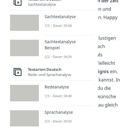
„Denke jetzt ist es
an der Zeit
Sachtextanalyse
alles hinzuschmeißen und
Sachtextanalyse
Prinzessin zu werden. Happy
Birthday!“
1/2 – Dauer: 05:08
Tipp:
Du kannst unsere lustigen
Sachtextanalyse
Geburtstagsgrüße
einfach
Beispiel
übernehmen oder nur als
2/2 – Dauer: 04:39
Inspiration
benutzen. Vielleicht
Textarten Deutsch
fällt dir ein
witziges Ereignis
ein,
Rede- und Sprachanalyse
dass du noch ergänzen kannst. In
Redeanalyse
unserem
Video
findest du die
lustigsten Geburtstagswünsche
1/3 – Dauer: 04:40
auf einen Blick. Also schau gleich
Sprachanalyse
mal rein!
2/3 – Dauer: 05:03