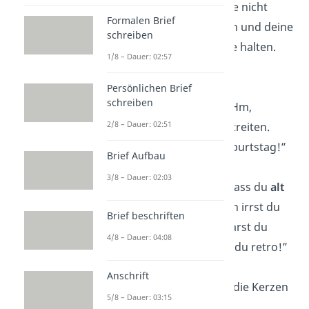
„Mögen deine Haare nicht
Formalen Brief
noch grauer werden und deine
schreiben
Knochen noch lange halten.
1/8 – Dauer: 02:57
Happy Birthday
!“
Persönlichen Brief
schreiben
“Älter, aber reifer? Hm,
2/8 – Dauer: 02:51
darüber lässt sich streiten.
Alles Liebe
zum Geburtstag!”
Brief Aufbau
3/8 – Dauer: 02:03
“Wenn du denkst, dass du
alt
geworden
bist, dann irrst du
Brief beschriften
dich. Letztes Jahr warst du
4/8 – Dauer: 04:08
noch alt. Heute bist du retro!”
Anschrift
“Du wirst alt, wenn die Kerzen
5/8 – Dauer: 03:15
mehr kosten als die