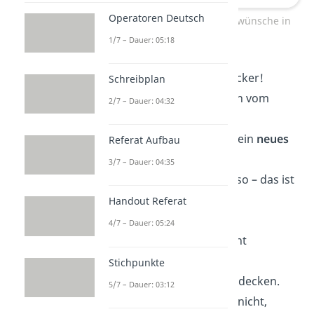
Operatoren Deutsch
Lustige Geburtstagswünsche in
Reimen
1/7 – Dauer: 05:18
„Nimm dein Alter locker!
Schreibplan
Nichts schmeißt dich vom
2/7 – Dauer: 04:32
Hocker!
Feiere mit uns auf dein
neues
Referat Aufbau
Jahr
,
3/7 – Dauer: 04:35
uns geht′s ja genauso – das ist
wahr!“
Handout Referat
4/7 – Dauer: 05:24
„Du kannst dich nicht
verstecken,
Stichpunkte
wir werden dich entdecken.
5/7 – Dauer: 03:12
Du entkommst uns nicht,