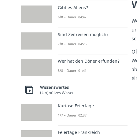
W
Gibt es Aliens?
6/8 – Dauer: 04:42
We
un
Sind Zeitreisen möglich?
sc
7/8 – Dauer: 04:26
Of
Wö
Wer hat den Döner erfunden?
ab
8/8 – Dauer: 01:41
ei
Wissenswertes
(Un)nützes Wissen
Kuriose Feiertage
1/7 – Dauer: 02:37
Feiertage Frankreich