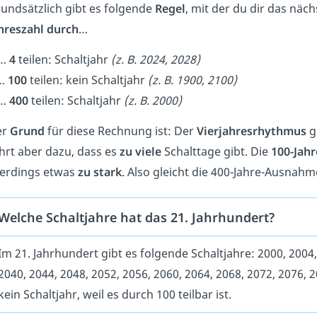
undsätzlich gibt es folgende
Regel
, mit der du dir das näch
hreszahl durch
…
…
4
teilen: Schaltjahr
(z. B. 2024, 2028)
…
100
teilen: kein Schaltjahr
(z. B. 1900, 2100)
…
400
teilen: Schaltjahr
(z. B. 2000)
er
Grund
für diese Rechnung ist: Der
Vierjahresrhythmus
g
hrt aber dazu, dass es
zu viele
Schalttage gibt. Die
100-Jah
lerdings etwas
zu stark
. Also gleicht die 400-Jahre-Ausnah
Welche Schaltjahre hat das 21. Jahrhundert?
Im 21. Jahrhundert gibt es folgende Schaltjahre: 2000, 2004,
2040, 2044, 2048, 2052, 2056, 2060, 2064, 2068, 2072, 2076, 
kein Schaltjahr, weil es durch 100 teilbar ist.