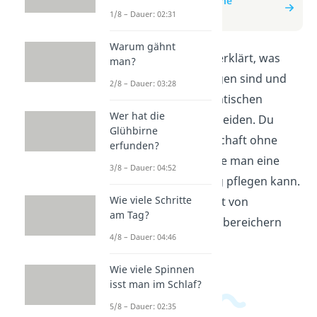
zum Beitrag: Platonische
Beziehungen
1/8 – Dauer: 02:31
Warum gähnt
In diesem Video wird erklärt, was
man?
platonische Beziehungen sind und
2/8 – Dauer: 03:28
wie sie sich von romantischen
Wer hat die
Beziehungen unterscheiden. Du
Glühbirne
erfährst, was Freundschaft ohne
erfunden?
Liebe bedeutet und wie man eine
3/8 – Dauer: 04:52
platonische Beziehung pflegen kann.
Wie viele Schritte
Entdecke, wie diese Art von
am Tag?
Beziehung dein Leben bereichern
4/8 – Dauer: 04:46
kann.
Wie viele Spinnen
isst man im Schlaf?
5/8 – Dauer: 02:35