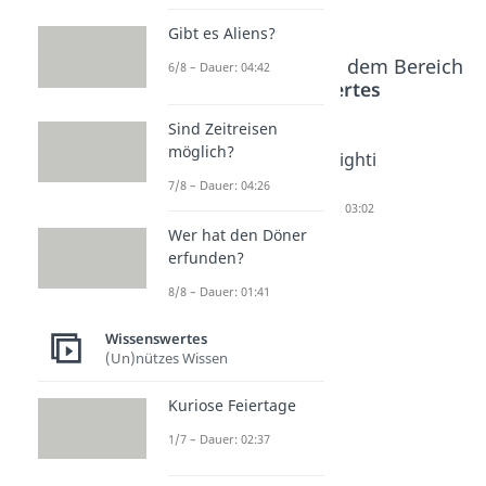
Gibt es Aliens?
Beliebte Inhalte aus dem Bereich
6/8 – Dauer: 04:42
Wissenswertes
Sind Zeitreisen
möglich?
Verwan
Quality
Gaslighti
dtschaft
Time
ng
7/8 – Dauer: 04:26
sgrad
Dauer: 03:57
Dauer: 03:02
Wer hat den Döner
Tabelle
erfunden?
Dauer: 04:08
8/8 – Dauer: 01:41
Wissenswertes
(Un)nützes Wissen
Kuriose Feiertage
1/7 – Dauer: 02:37