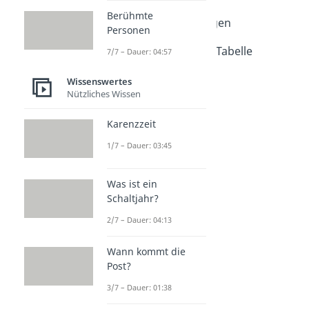
Familie & Beziehung
Berühmte
Platonische Beziehungen
Personen
Dauer: 03:57
Verwandtschaftsgrad Tabelle
7/7 – Dauer: 04:57
Dauer: 04:08
Quality Time
Wissenswertes
Nützliches Wissen
Dauer: 03:57
Gaslighting
Dauer: 03:02
Karenzzeit
1/7 – Dauer: 03:45
Was ist ein
Schaltjahr?
2/7 – Dauer: 04:13
Wann kommt die
Post?
3/7 – Dauer: 01:38