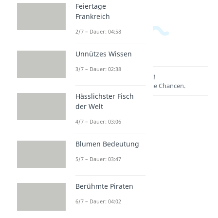
Feiertage
Frankreich
2/7 – Dauer: 04:58
Unnützes Wissen
3/7 – Dauer: 02:38
Lernen lohnt sich!
Entdecke hier deine Chancen.
Hässlichster Fisch
der Welt
4/7 – Dauer: 03:06
Blumen Bedeutung
5/7 – Dauer: 03:47
Berühmte Piraten
Weitere Inhalte:
6/7 – Dauer: 04:02
Wissenswertes