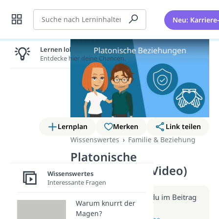
Suche
Neu: Karriere
Lernen lohnt sich!
Entdecke hier deine Chancen.
Lernplan
Merken
Link teilen
Wissenswertes
Familie & Beziehung
Platonische
Beziehungen (Video)
Wissenswertes
Interessante Fragen
Weitere Infos erhältst du im Beitrag
Warum knurrt der
zum Video
Magen?