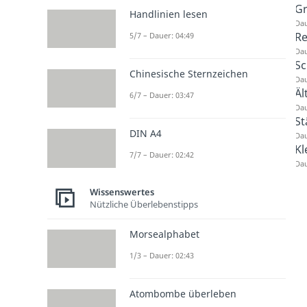
Gr
Handlinien lesen
Dau
Re
5/7 – Dauer: 04:49
Dau
Sc
Chinesische Sternzeichen
Dau
Äl
6/7 – Dauer: 03:47
Dau
St
DIN A4
Dau
Kl
7/7 – Dauer: 02:42
Dau
Wissenswertes
Nützliche Überlebenstipps
Morsealphabet
1/3 – Dauer: 02:43
Atombombe überleben