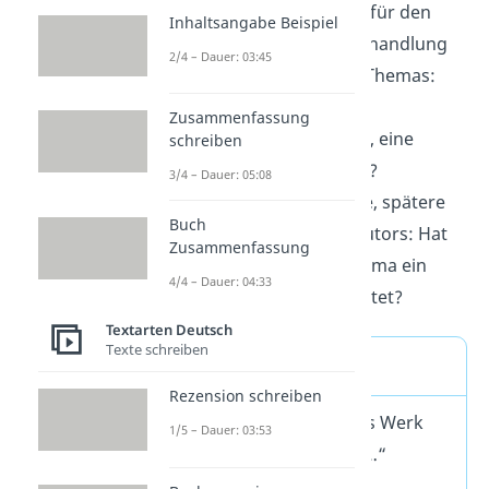
Funktion der Szene für den
Inhaltsangabe Beispiel
Verlauf der Gesamthandlung
2/4 – Dauer: 03:45
Aktualisierung des Themas:
Gibt es moderne
Zusammenfassung
Theaterstücke dazu, eine
schreiben
aktuelle Verfilmung?
3/4 – Dauer: 05:08
Ausblick auf weitere, spätere
Buch
Werke desselben Autors: Hat
Zusammenfassung
er ein ähnliches Thema ein
4/4 – Dauer: 04:33
zweites Mal bearbeitet?
Textarten Deutsch
Texte schreiben
Wichtig
Rezension schreiben
Sätze wie „Mir hat das Werk
1/5 – Dauer: 03:53
(nicht) gefallen, weil …“
gehören
nicht
in eine