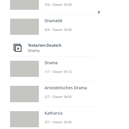
3/4 – Dauer: 03:50
Dauer: 04:36
Kommunikationsanalyse
Dauer: 05:05
Dramatik
4/4 – Dauer: 03:56
Textarten Deutsch
Drama
Drama
1/7 – Dauer: 05:12
Aristotelisches Drama
2/7 – Dauer: 04:55
Katharsis
3/7 – Dauer: 03:45