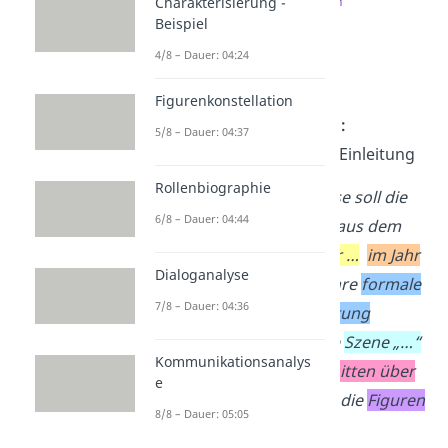
Charakterisierung -
Erscheinungsjahr
Beispiel
Thema
4/8 – Dauer: 04:24
Aufgabenstellung
Figurenkonstellation
Szenenanalyse Beispiel:
5/8 – Dauer: 04:37
Formulierungshilfe zur Einleitung
Rollenbiographie
In der folgenden Analyse soll die
6/8 – Dauer: 04:44
vorliegende
Szene „…“
aus dem
Drama …
, das der
Autor …
im Jahr
Dialoganalyse
… veröffentlichte
, auf ihre
formale
7/8 – Dauer: 04:36
und sprachliche Gestaltung
untersucht
werden. Die
Szene „…“
Kommunikationsanalys
setzt sich aus …
Abschnitten über
e
…
zusammen, in denen die
Figuren
8/8 – Dauer: 05:05
…
auftreten.