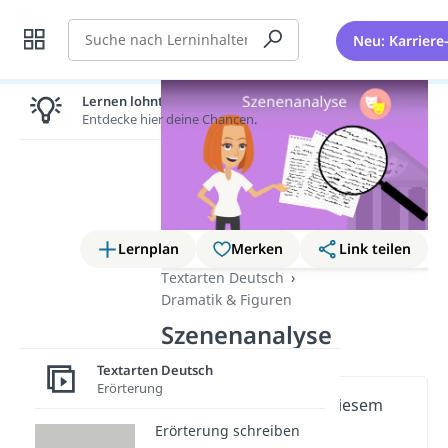
Suche
Neu: Karriere
Lernen lohnt sich!
Entdecke hier deine Chancen.
Lernplan
Merken
Link teilen
Textarten Deutsch
Dramatik & Figuren
Szenenanalyse
Textarten Deutsch
Erörterung
Wichtige Inhalte in diesem
Video
Erörterung schreiben