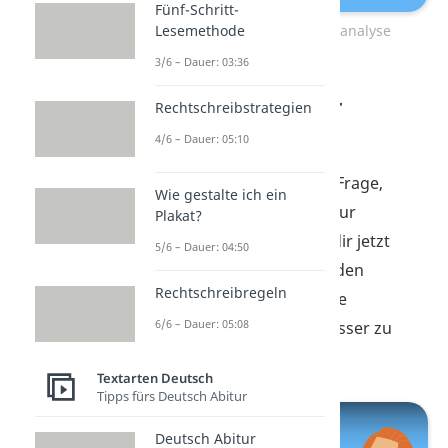
Fünf-Schritt-
Lesemethode
Zeiteinteilung Szenenanalyse
3/6 – Dauer: 03:36
Stilmittel in der
Rechtschreibstrategien
Szenenanalyse
4/6 – Dauer: 05:10
Metapher, rhetorische Frage,
Wie gestalte ich ein
Ellipse … du verstehst nur
Plakat?
Bahnhof? Dann schau dir jetzt
5/6 – Dauer: 04:50
schnell unser Video zu den
Rechtschreibregeln
Stilmitteln
an, um deine
6/6 – Dauer: 05:08
Szenenanalyse noch besser zu
machen!
Textarten Deutsch
Tipps fürs Deutsch Abitur
Deutsch Abitur