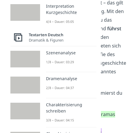
Der erste Eindruck zählt – das gilt
Interpretation
auch für deine Einleitung.
Mit den
Kurzgeschichte
ersten Sätzen weckst du das
4/4 – Dauer: 05:05
Interesse beim Leser
und
führst
Textarten Deutsch
zum Hauptteil hin
. Für den
Dramatik & Figuren
Einleitungsgedanken bieten sich
Szenenanalyse
zum Beispiel die Biografie des
Autors, die Entstehungsgeschichte
1/8 – Dauer: 03:29
des Werks oder ein bekanntes
Dramenanalyse
Zitat an.
2/8 – Dauer: 04:37
Im zweiten Schritt informierst du
den Leser über:
Charakterisierung
schreiben
Autor
und
Art des Dramas
3/8 – Dauer: 04:15
Titel
der Szene
auftretende
Figuren