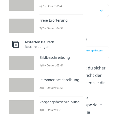
6/7 – Dauer: 05:49
Inhaltsübersicht
Freie Erörterung
7/7 – Dauer: 04:58
Was ist eine
Szenenanalyse?
Textarten Deutsch
Beschreibungen
zur Stelle im Video springen
(00:13)
Bildbeschreibung
1/8 – Dauer: 03:41
Szenenanalysen
kennst du sicher
aus dem Deutschunterricht der
Personenbeschreibung
Oberstufe. Dort begegnen sie dir
2/8 – Dauer: 03:51
zusammen mit
der
Dramenanalyse
.
Die
Vorgangsbeschreibung
Szenenanalyse ist eine spezielle
3/8 – Dauer: 03:10
Form der Textanalyse, die