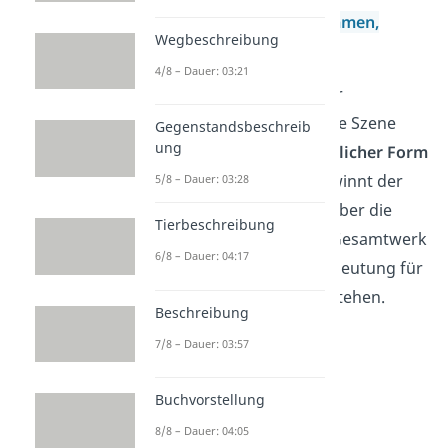
Theaterstücke, also
Dramen,
Wegbeschreibung
untersucht.
4/8 – Dauer: 03:21
Deine Aufgabe bei einer
Szenenanalyse ist es, die Szene
Gegenstandsbeschreib
ung
nach
Inhalt
und
sprachlicher Form
zu untersuchen.
So gewinnt der
5/8 – Dauer: 03:28
Leser einen Überblick über die
Tierbeschreibung
Szene, kann sie in das Gesamtwerk
6/8 – Dauer: 04:17
einordnen und ihre Bedeutung für
das restliche Werk
verstehen.
Beschreibung
7/8 – Dauer: 03:57
Buchvorstellung
8/8 – Dauer: 04:05