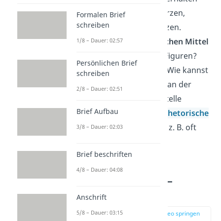
passt z. B. zu kurzen,
Formalen Brief
schreiben
abgehakten Sätzen.
Welche
stilistischen Mittel
1/8 – Dauer: 02:57
verwenden die Figuren?
Persönlichen Brief
Wie wirken sie? Wie kannst
schreiben
du die Stilmittel an der
2/8 – Dauer: 02:51
jeweiligen Textstelle
Brief Aufbau
erklären? Viele
rhetorische
Fragen
drücken z. B. oft
3/8 – Dauer: 02:03
Ironie
aus.
Brief beschriften
4/8 – Dauer: 04:08
Szenenanalyse –
Schluss
Anschrift
5/8 – Dauer: 03:15
zur Stelle im Video springen