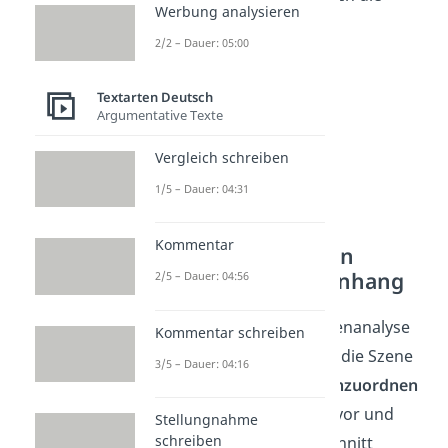
Werbung analysieren
Figuren so?
2/2 – Dauer: 05:00
Textarten Deutsch
Argumentative Texte
Vergleich schreiben
1/5 – Dauer: 04:31
Kommentar
Einordnung in den
Gesamtzusammenhang
2/5 – Dauer: 04:56
In diesem Teil der Szenenanalyse
Kommentar schreiben
machst du deutlich, wo die Szene
3/5 – Dauer: 04:16
im gesamten Drama
einzuordnen
ist.
Wenn du die Szene vor und
Stellungnahme
schreiben
nach deinem Textausschnitt