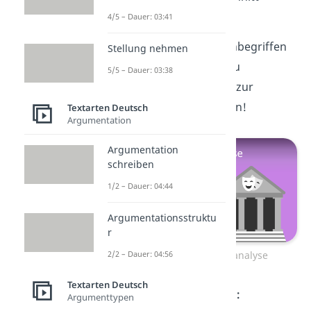
kennst, umso besser!
4/5 – Dauer: 03:41
Falls du dir bei den Fachbegriffen
Stellung nehmen
unsicher bist, solltest du
5/5 – Dauer: 03:38
unbedingt unser
Video
zur
Dramenanalyse ansehen!
Textarten Deutsch
Argumentation
Argumentation
schreiben
1/2 – Dauer: 04:44
Argumentationsstruktu
r
2/2 – Dauer: 04:56
Zum Video: Dramenanalyse
Textarten Deutsch
Szenenanalyse Beispiel:
Argumenttypen