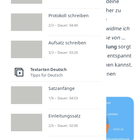
Überleitungen,
um deine
Analyse übersichtlicher zu
Protokoll schreiben
gestalten, z. B.
Nach
2/3 – Dauer: 04:49
Betrachtung von … widme ich
mich nun der Analyse von …
Aufsatz schreiben
Eine gute
Zeiteinteilung
sorgt
3/3 – Dauer: 03:20
dafür, dass du ganz entspannt
in deine Klausur gehen kannst.
Textarten Deutsch
Die Grafik gibt dir einen
Tipps für Deutsch
Anhaltspunkt:
Satzanfänge
1/6 – Dauer: 04:53
Einleitungssatz
2/6 – Dauer: 02:00