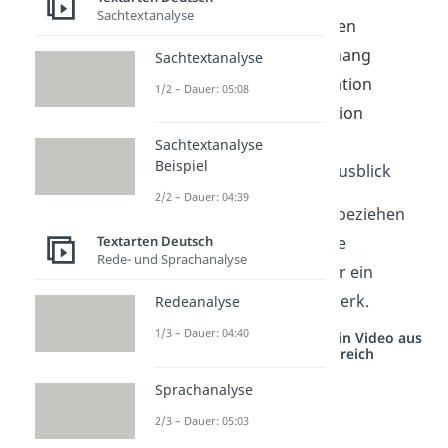
Sachtextanalyse
2.2 Einordnung in den
Gesamtzusammenhang
Sachtextanalyse
2.3 Figurenkonstellation
1/2 – Dauer: 05:08
2.4 Gesprächssituation
2.5 Zusatzfrage
Sachtextanalyse
Beispiel
Schluss:
Fazit und Ausblick
2/2 – Dauer: 04:39
Typische Zusatzfragen beziehen
Textarten Deutsch
sich zum Beispiel auf die
Rede- und Sprachanalyse
literarische Epoche oder ein
bestimmtes Motiv im Werk.
Redeanalyse
1/3 – Dauer: 04:40
Studyflix vernetzt: Hier ein Video aus
einem anderen Bereich
Sprachanalyse
2/3 – Dauer: 05:03