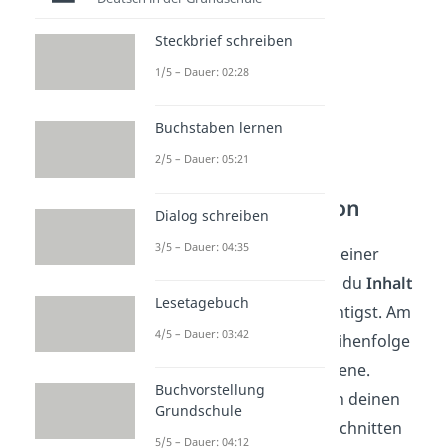
Steckbrief schreiben
1/5 – Dauer: 02:28
Buchstaben lernen
2/5 – Dauer: 05:21
Gesprächssituation
Dialog schreiben
3/5 – Dauer: 04:35
Nun beginnt der Kern deiner
Interpretation, bei dem du
Inhalt
Lesetagebuch
und Sprache
berücksichtigst. Am
4/5 – Dauer: 03:42
besten folgst du der Reihenfolge
der Ereignisse in der Szene.
Buchvorstellung
Orientiere dich dabei an deinen
Grundschule
Notizen zu den Sinnabschnitten
5/5 – Dauer: 04:12