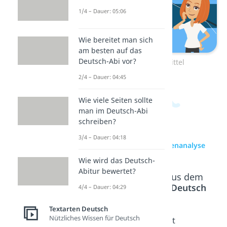
1/4 – Dauer: 05:06
Wie bereitet man sich
am besten auf das
Deutsch-Abi vor?
Zum Video: Stilmittel
2/4 – Dauer: 04:45
Wie viele Seiten sollte
man im Deutsch-Abi
schreiben?
3/4 – Dauer: 04:18
zur Videoseite: Szenenanalyse
Wie wird das Deutsch-
Abitur bewertet?
Beliebte Inhalte aus dem
Bereich
Textarten Deutsch
4/4 – Dauer: 04:29
Textarten Deutsch
Nützliches Wissen für Deutsch
Dramen
Charakt
Charakt