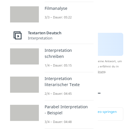
Filmanalyse
3/3 – Dauer: 05:22
Textarten Deutsch
Interpretation
Interpretation
schreiben
Nach Beantwortung speichern wir deine Antwort, um
1/4 – Dauer: 05:15
Studyflix zu verbessern. Mehr dazu erfährst du in
unserer
Datenschutzerklärung
.
Interpretation
literarischer Texte
Szenenanalyse –
2/4 – Dauer: 04:45
Einleitung
Parabel Interpretation
zur Stelle im Video springen
- Beispiel
(00:36)
3/4 – Dauer: 04:48