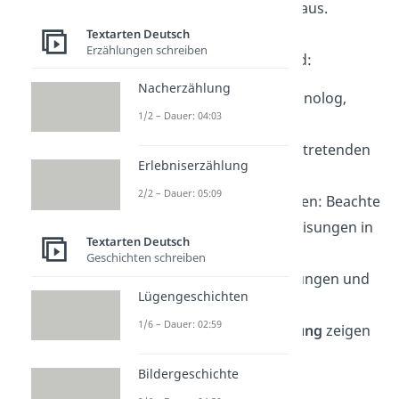
und führe diese weiter aus.
Interessant für die
Textarten Deutsch
Erzählungen schreiben
Gesprächssituation sind:
Nacherzählung
Gesprächsform:
Monolog,
1/2 – Dauer: 04:03
Dialog
Redeanteile
der auftretenden
Erlebniserzählung
Figuren
2/2 – Dauer: 05:09
Verhalten
der Figuren: Beachte
auch die Regieanweisungen in
Textarten Deutsch
kursiv
!
Geschichten schreiben
Interessen, Einstellungen und
Lügengeschichten
Ziele der Figuren
1/6 – Dauer: 02:59
Welche
Körperhaltung
zeigen
die Figuren?
Bildergeschichte
Sprache: