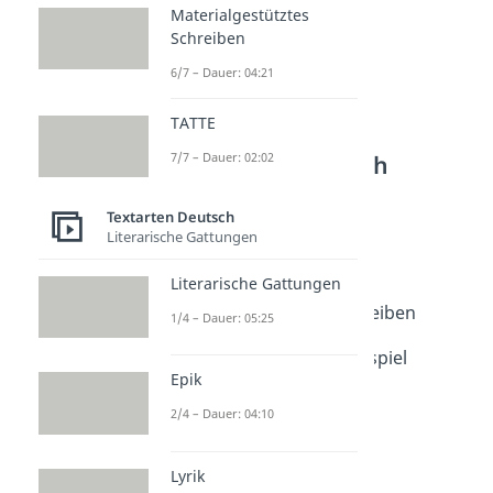
Materialgestütztes
Schreiben
6/7 – Dauer: 04:21
TATTE
Weitere Inhalte:
7/7 – Dauer: 02:02
Textarten Deutsch
Dramatik & Figuren
Textarten Deutsch
Szenenanalyse
Literarische Gattungen
Dauer: 03:29
Dramenanalyse
Literarische Gattungen
Dauer: 04:37
Charakterisierung schreiben
1/4 – Dauer: 05:25
Dauer: 04:15
Charakterisierung - Beispiel
Epik
Dauer: 04:24
Figurenkonstellation
2/4 – Dauer: 04:10
Dauer: 04:37
Rollenbiographie
Dauer: 04:44
Lyrik
Dialoganalyse