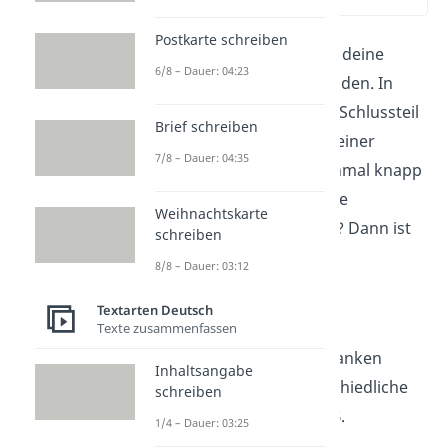
(03:03)
Postkarte schreiben
Der Schluss dient dazu, deine
6/8 – Dauer: 04:23
Szenenanalyse abzurunden. In
erster Linie
fasst
du im Schlussteil
Brief schreiben
deine Ergebnisse aus deiner
7/8 – Dauer: 04:35
Szenenanalyse noch einmal knapp
zusammen
. Hast du eine
Weihnachtskarte
Zusatzfrage
bearbeitet? Dann ist
schreiben
hier der Ort, um diese
8/8 – Dauer: 03:12
Frage abschließend zu
Textarten Deutsch
beantworten.
Texte zusammenfassen
Bei deinem Schlussgedanken
Inhaltsangabe
kannst du ganz unterschiedliche
schreiben
Themen aufgreifen, z. B.
1/4 – Dauer: 03:25