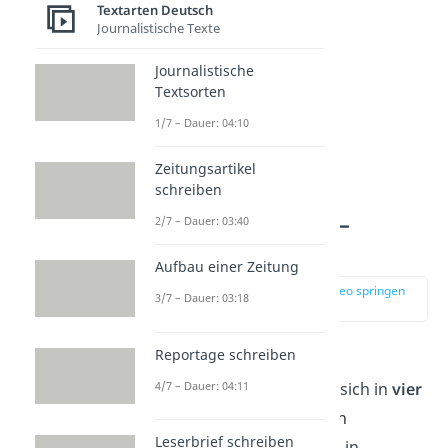
Textarten Deutsch
Journalistische Texte
Journalistische
Textsorten
1/7 – Dauer: 04:10
Zeitungsartikel
schreiben
Szenenanalyse –
2/7 – Dauer: 03:40
Hauptteil
Aufbau einer Zeitung
zur Stelle im Video springen
3/7 – Dauer: 03:18
(01:06)
Reportage schreiben
Der Hauptteil deiner
4/7 – Dauer: 04:11
Szenenanalyse gliedert sich in
vier
bis fünf Abschnitte
:
den
Leserbrief schreiben
Inhaltskern und Aufbau in