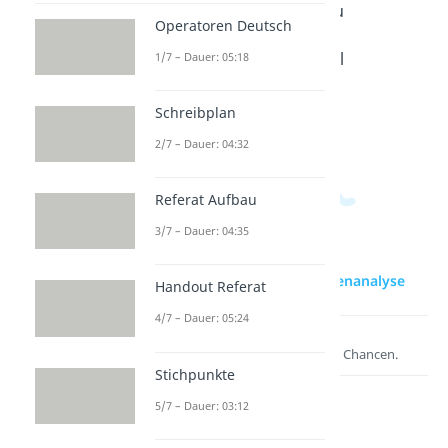
analyse
erisieru
erisieru
Operatoren Deutsch
Dauer:
ng
ng -
04:37
schreib
Beispiel
1/7 – Dauer: 05:18
en
Dauer:
04:24
Dauer:
Schreibplan
04:15
2/7 – Dauer: 04:32
Referat Aufbau
3/7 – Dauer: 04:35
zur Videoseite: Szenenanalyse
Handout Referat
4/7 – Dauer: 05:24
Lernen lohnt sich!
Entdecke hier deine Chancen.
Stichpunkte
5/7 – Dauer: 03:12