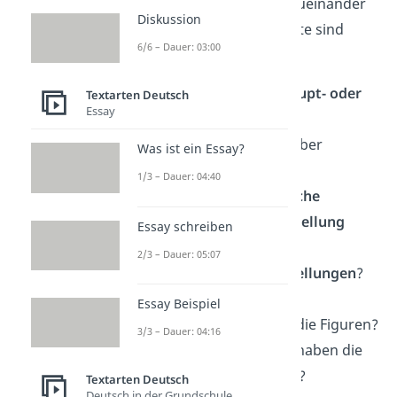
welche Beziehung sie zueinander
Diskussion
haben. Folgende Aspekte sind
6/6 – Dauer: 03:00
dabei interessant:
Sind die Figuren
Haupt- oder
Textarten Deutsch
Essay
Nebencharaktere
?
Erfährst du etwas über
Was ist ein Essay?
ihr
Aussehen
?
1/3 – Dauer: 04:40
Welchen
Beruf/welche
gesellschaftliche Stellung
Essay schreiben
haben sie?
2/3 – Dauer: 05:07
Was sind ihre
Einstellungen
?
Wünsche?
Essay Beispiel
Wie
verhalten
sich die Figuren?
3/3 – Dauer: 04:16
Welche
Beziehung
haben die
Figuren zueinander?
Textarten Deutsch
Deutsch in der Grundschule