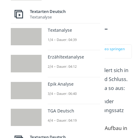
Textarten Deutsch
Textanalyse
Szenenanalyse –
Textanalyse
Aufbau
1/4 – Dauer: 04:39
zur Stelle im Video springen
(00:31)
Erzähltextanalyse
2/4 – Dauer: 04:12
Die Szenenanalyse gliedert sich in
Einleitung, Hauptteil und Schluss.
Epik Analyse
Der Aufbau sieht in etwa so aus:
3/4 – Dauer: 06:40
Einleitung
: spannender
Einstieg und Einleitungssatz
TGA Deutsch
Hauptteil
4/4 – Dauer: 04:19
2.1 Inhaltskern und Aufbau in
Sinnabschnitte
Textarten Deutsch