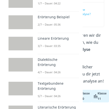
1/7 – Dauer: 04:22
Was ist eine
Szenenanalyse?
Erörterung Beispiel
(00:13)
2/7 – Dauer: 05:36
In diesem Beitrag erklären wir dir
Lineare Erörterung
mit Tipps und Beispielen, wie du
3/7 – Dauer: 03:35
die perfekte
Szenenanalyse
schreibst.
Dialektische
Erörterung
Wenn du noch anschaulicher
4/7 – Dauer: 04:26
lernen willst, dann schau dir jetzt
unser
Video
zur Szenenanalyse an!
Textgebundene
Erörterung
Klasse
Klasse
Abiturvorbereitung
5/7 – Dauer: 04:26
10
11
Literarische Erörterung