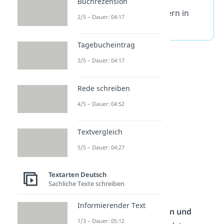
Buchrezension
Szenenanalyse, sondern in
2/5 – Dauer: 04:17
eine Rezension.
Tagebucheintrag
3/5 – Dauer: 04:17
Rede schreiben
4/5 – Dauer: 04:52
Textvergleich
5/5 – Dauer: 04:27
Weitere Tipps
Textarten Deutsch
Vergiss nicht das
Sachliche Texte schreiben
Korrekturlesen
!
Informierender Text
Arbeite mit
Absätzen und
1/3 – Dauer: 05:12