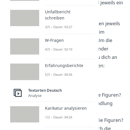
für den Inhaltskern und jeweils ein
Satz pro Sinnabschnitt.
Unfallbericht
schreiben
Die
Sinnabschnitte
geben jeweils
3/5 – Dauer: 03:27
einen neuen Gedanken im
Szenenverlauf wieder. Um die
W-Fragen
Sinnabschnitte voneinander
4/5 – Dauer: 02:10
abzugrenzen, kannst du dich an
den W-Fragen orientieren:
Erfahrungsberichte
5/5 – Dauer: 04:36
Wer
tritt auf?
Was
geschieht?
Textarten Deutsch
Wo
befinden sich die Figuren?
Analyse
Wann
findet die Handlung
Karikatur analysieren
statt?
1/2 – Dauer: 04:26
Wie
verhalten sich die Figuren?
Warum
verhalten sich die