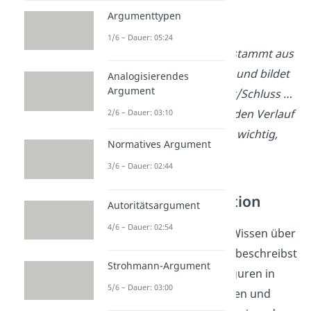
Formulierungshilfe zur
Argumenttypen
Einordnung
1/6 – Dauer: 05:24
Die vorliegende Szene stammt aus
dem … Akt des Dramas und bildet
Analogisierendes
Argument
den Beginn/Höhepunkt/Schluss …
Damit ist die Szene für den Verlauf
2/6 – Dauer: 03:10
des Dramas besonders wichtig,
Normatives Argument
weil …
3/6 – Dauer: 02:44
Figurenkonstellation
Autoritätsargument
4/6 – Dauer: 02:54
Für diesen Teil ist dein Wissen über
das Drama gefragt. Du beschreibst
Strohmann-Argument
hier, welche (Haupt-)Figuren in
5/6 – Dauer: 03:00
deiner Szene vorkommen und