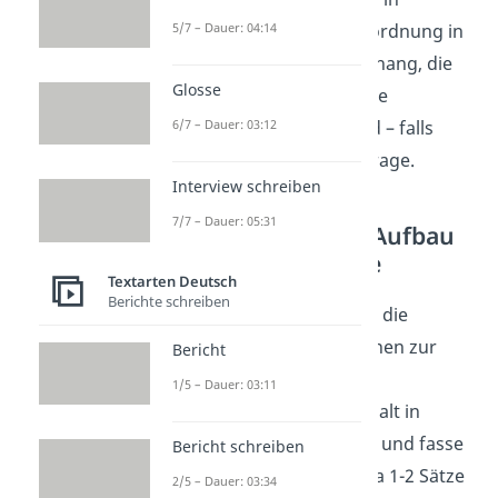
5/7 – Dauer: 04:14
Sinnabschnitte, die Einordnung in
den Gesamtzusammenhang, die
Glosse
Figurenkonstellation, die
Gesprächssituation und – falls
6/7 – Dauer: 03:12
gefordert – die Zusatzfrage.
Interview schreiben
7/7 – Dauer: 05:31
Inhaltskern und Aufbau
in Sinnabschnitte
Textarten Deutsch
Berichte schreiben
Im
Inhaltskern
fasst du die
wichtigsten Informationen zur
Bericht
vorliegenden Szene
1/5 – Dauer: 03:11
zusammen.
Gib den Inhalt in
eigenen Worten wieder und fasse
Bericht schreiben
dich kurz: Das sind etwa 1-2 Sätze
2/5 – Dauer: 03:34