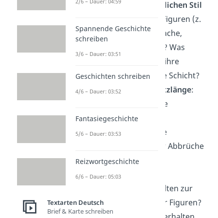
2/6 – Dauer: 04:59
Welchen
sprachlichen Stil
verwenden die Figuren (z.
Spannende Geschichte
B. Umgangssprache,
schreiben
Fachsprache …)? Was
3/6 – Dauer: 03:51
verrät das über ihre
gesellschaftliche Schicht?
Geschichten schreiben
Satzbau
und Satzlänge
:
4/6 – Dauer: 03:52
Erkennst du eine
ungewöhnliche
Fantasiegeschichte
Wortreihenfolge
5/6 – Dauer: 03:53
(Inversion)
oder Abbrüche
mitten im Satz
Reizwortgeschichte
(Satzbrüche)?
6/6 – Dauer: 05:03
Passt das Verhalten zur
Sprechweise
der Figuren?
Textarten Deutsch
Brief & Karte schreiben
Ein unruhiges Verhalten