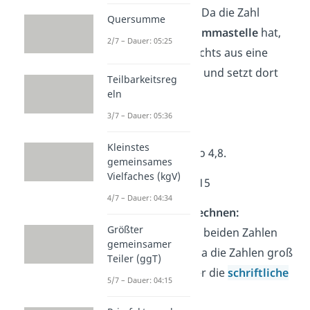
Komma setzen:
Da die Zahl
Quersumme
1,6
eine Nachkommastelle
hat,
2/7 – Dauer: 05:25
gehst du von rechts aus eine
Stelle nach links und setzt dort
Teilbarkeitsreg
das Komma.
eln
3/7 – Dauer: 05:36
48 → 4,8
Kleinstes
1,6 · 3 ergibt also 4,8.
gemeinsames
Vielfaches (kgV)
➡️ Beispiel 2:
2,55 · 15
4/7 – Dauer: 04:34
Ohne Komma rechnen:
Größter
Multipliziere die beiden Zahlen
gemeinsamer
ohne Komma. Da die Zahlen groß
Teiler (ggT)
sind, hilft dir hier die
schriftliche
5/7 – Dauer: 04:15
Multiplikation: