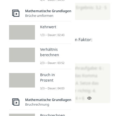
16 : 32 = 0,5 → Ergebnis: 3,2 · 5
Mathematische Grundlagen
= 16
Brüche umformen
Kehrwert
Aufgabe 2
1/3 – Dauer: 02:43
Ergänze den zweiten Faktor:
Verhältnis
1,5 · ___ = 6
berechnen
Lösung:
2/3 – Dauer: 03:52
Bilde die Umkehraufgabe: 6 :
Bruch in
1,5 = ___. Lass das Komma
Prozent
weg: 6 : 15 = 0,4. Setze das
3/3 – Dauer: 04:03
Komma wieder richtig: 4.
Ergebnis: 1,5 · 4 = 6
Mathematische Grundlagen
Bruchrechnung
___ · 4 = 3,2
Lösung:
Bruchrechnen