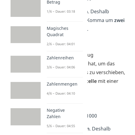
Betrag
100 hat
zwei
Nullen
. Deshalb
1/6 – Dauer: 03:18
verschiebst du das Komma um
zwei
Magisches
Stellen nach rechts
.
Quadrat
2,5 → 250
2/6 – Dauer: 04:01
Da die 2,5
nicht genug
Zahlenreihen
Nachkommastellen hat, um das
3/6 – Dauer: 04:06
Komma nach rechts zu verschieben,
füllst du die
leere Stelle
mit einer
Zahlenmengen
Null
auf.
4/6 – Dauer: 04:10
Ergebnis: 380
Negative
➡️ Beispiel 3:
0,42 · 1000
Zahlen
5/6 – Dauer: 04:55
1000 hat
drei
Nullen
. Deshalb