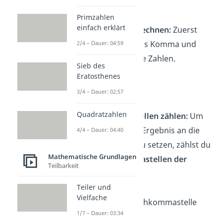
➡️ Beispiel 1:
1,6 · 3
Primzahlen
einfach erklärt
Ohne Komma rechnen:
Zuerst
ignorierst du das Komma und
2/4 – Dauer: 04:59
multiplizierst die Zahlen.
Sieb des
Eratosthenes
16 · 3 = 48
3/4 – Dauer: 02:57
Quadratzahlen
Nachkommastellen zählen:
Um
das Komma im Ergebnis an die
4/4 – Dauer: 04:40
richtige Stelle zu setzen, zählst du
Mathematische Grundlagen
die
Nachkommastellen der
Teilbarkeit
Dezimalzahl
.
Teiler und
Vielfache
1,6 hat eine Nachkommastelle
1/7 – Dauer: 03:34