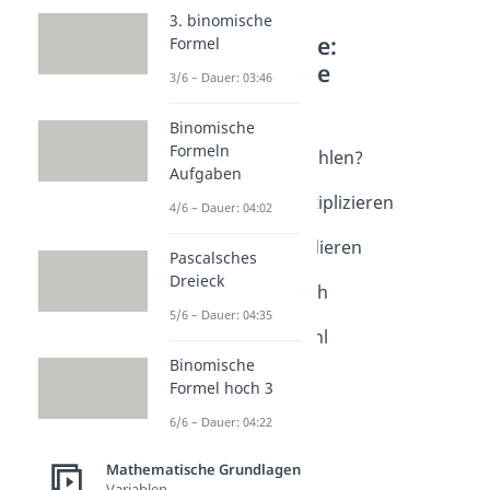
3. binomische
Weitere Inhalte:
Formel
Mathematische
3/6 – Dauer: 03:46
Grundlagen
Binomische
Dezimalzahlen
Formeln
Was sind Dezimalzahlen?
Aufgaben
Dauer: 04:23
Dezimalzahlen multiplizieren
4/6 – Dauer: 04:02
Dauer: 04:18
Dezimalzahlen dividieren
Pascalsches
Dauer: 04:12
Dreieck
Dezimalzahl in Bruch
5/6 – Dauer: 04:35
Dauer: 05:27
Bruch in Dezimalzahl
Dauer: 04:22
Binomische
Runden
Formel hoch 3
Dauer: 03:22
6/6 – Dauer: 04:22
Mathematische Grundlagen
Variablen