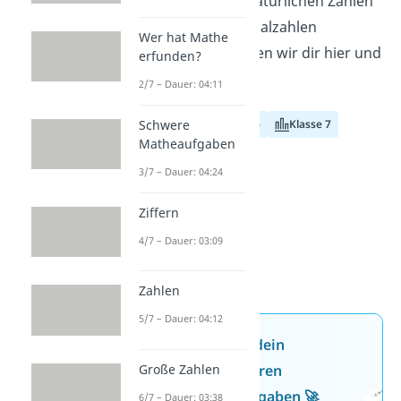
Zehnerpotenzen, natürlichen Zahlen
und anderen Dezimalzahlen
Wer hat Mathe
multiplizierst
, zeigen wir dir hier und
erfunden?
im
Video!
2/7 – Dauer: 04:11
Klasse 5
Klasse 6
Klasse 7
Schwere
Matheaufgaben
3/7 – Dauer: 04:24
Ziffern
4/7 – Dauer: 03:09
Zahlen
5/7 – Dauer: 04:12
Jetzt neu: Teste dein
Große Zahlen
Wissen mit unseren
kostenlosen Aufgaben 🚀
6/7 – Dauer: 03:38