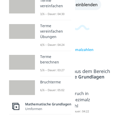
Terme
alle Lösungen einblenden
vereinfachen
3/6 – Dauer: 04:30
Terme
vereinfachen
Übungen
4/6 – Dauer: 04:24
zur Videoseite: Dezimalzahlen
multiplizieren
Terme
berechnen
Beliebte Inhalte aus dem Bereich
5/6 – Dauer: 03:27
Mathematische Grundlagen
Bruchterme
6/6 – Dauer: 05:02
Dezimalz
Dezimalz
Bruch in
ahlen
ahl in
Dezimalz
Mathematische Grundlagen
dividiere
Bruch
ahl
Umformen
n
Dauer: 05:27
Dauer: 04:22