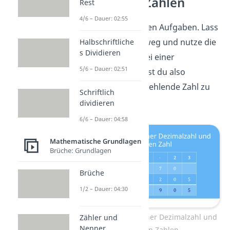
natürlichen Zahlen
Rest
4/6 – Dauer: 02:55
Rechne die folgenden Aufgaben. Lass
dafür das Komma weg und nutze die
Halbschriftliche
s Dividieren
Umkehraufgabe
. Bei einer
5/6 – Dauer: 02:51
Multiplikation kannst du also
dividieren
, um die fehlende Zahl zu
Schriftlich
finden.
dividieren
6/6 – Dauer: 04:58
Mathematische Grundlagen
Brüche: Grundlagen
Brüche
1/2 – Dauer: 04:30
Multiplikation von einer Dezimalzahl und
Zähler und
Nenner
natürlichen Zahlen