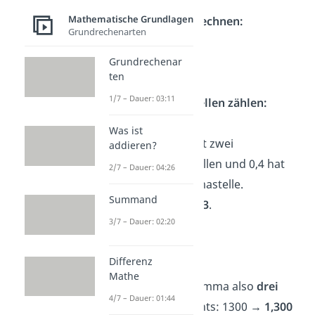
Mathematische Grundlagen
Ohne Komma rechnen:
Grundrechenarten
325 · 4 = 1300
Grundrechenar
ten
1/7 – Dauer: 03:11
Nachkommastellen zählen:
Was ist
Die Zahl 3,25
hat zwei
addieren?
Nachkommastellen und
0,4
hat
2/7 – Dauer: 04:26
eine Nachkommastelle.
Summand
Insgesamt also
3
.
3/7 – Dauer: 02:20
Komma setzen:
Differenz
Mathe
Du setzt das Komma also
drei
4/7 – Dauer: 01:44
Stellen
von rechts: 1300
→ 1,300