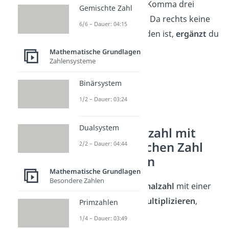
verschiebst du das Komma drei
Gemischte Zahl
Stellen nach rechts. Da rechts keine
6/6 – Dauer: 04:15
Stelle mehr vorhanden ist,
ergänzt
du
wieder eine
Null
.
Mathematische Grundlagen
Zahlensysteme
0,42 → 420
Binärsystem
Ergebnis: 420
1/2 – Dauer: 03:24
Dualsystem
Eine Dezimalzahl mit
einer natürlichen Zahl
2/2 – Dauer: 04:44
multiplizieren
Mathematische Grundlagen
Besondere Zahlen
Willst du eine
Dezimalzahl
mit einer
natürlichen Zahl multiplizieren
,
Primzahlen
gehst du so vor:
1/4 – Dauer: 03:49