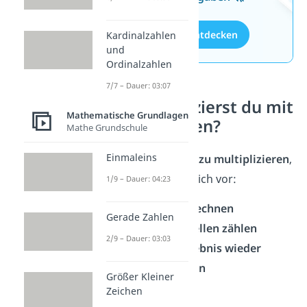
Aufgaben entdecken
Kardinalzahlen
und
Ordinalzahlen
7/7 – Dauer: 03:07
Wie multiplizierst du mit
Mathematische Grundlagen
Dezimalzahlen?
Mathe Grundschule
Einmaleins
Um
Dezimalzahlen zu multiplizieren
,
gehst du immer gleich vor:
1/9 – Dauer: 04:23
Ohne Komma rechnen
Gerade Zahlen
Nachkommastellen zählen
2/9 – Dauer: 03:03
Komma im Ergebnis wieder
richtig einsetzen
Größer Kleiner
Zeichen
➡️
Beispiel: