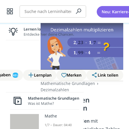
Suche
Neu: Karriere
Lernen lohnt sich!
Entdecke hier deine Chancen.
gaben
Lernplan
Merken
Link teilen
NEU
Mathematische Grundlagen
Dezimalzahlen
Dezimalzahlen
Mathematische Grundlagen
Was ist Mathe?
multiplizieren
Mathe
Wie du
Dezimalzahlen
mit
1/7 – Dauer: 04:40