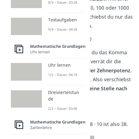
8/9 – Dauer: 03:28
Zehnerpotenz
wie 10, 100 oder 1000
multiplizierst
, verschiebst du nur das
Textaufgaben
Komma nach rechts
.
9/9 – Dauer: 04:39
➡️ Beispiel 1:
3,8 · 10
Mathematische Grundlagen
Uhr lernen
Um wie viele Stellen du das Komma
verschieben musst, verrät dir die
Uhr lernen
Anzahl der
Nullen der Zehnerpotenz
.
1/2 – Dauer: 04:18
Die 10 hat
eine Null
. Also verschiebst
du das Komma um
eine Stelle nach
Dreiviertelstun
rechts
.
de
2/2 – Dauer: 03:06
3,8 → 38
Mathematische Grundlagen
Das Ergebnis von 3,8 · 10 ist also 38.
Zahlenlehre
➡️ Beispiel 2:
2,5 · 100