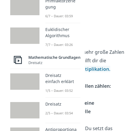
Primfaktorzerle
gung
25 · 15
6/7 – Dauer: 03:59
= 25 · 5 + 25 · 10
= 125 + 250
Euklidischer
= 375
Algorithmus
7/7 – Dauer: 03:26
Tipp:
Musst du sehr große Zahlen
Mathematische Grundlagen
multiplizieren, hilft dir die
Dreisatz
schriftliche Multiplikation.
Dreisatz
einfach erklärt
Nachkommastellen zählen:
1/5 – Dauer: 03:52
Die Zahl 2,5
hat
eine
Dreisatz
Nachkommastelle
2/5 – Dauer: 03:54
Komma setzen:
Du setzt das
Antiproportiona