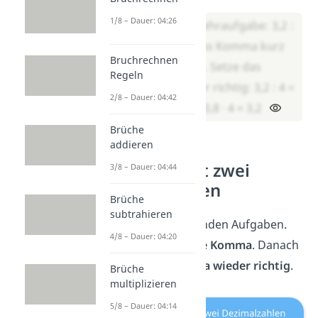
1/8 – Dauer: 04:26
Bilde die Umkehraufgabe: 3,2 :
4 = ___. Lass das Komma kurz
Bruchrechnen
weg: 32 : 4 = 8. Setze das
Regeln
Komma wieder richtig: 3,2 : 4 =
2/8 – Dauer: 04:42
0,8. Ergebnis: 0,8 · 4 = 3,2
Brüche
addieren
Übungen mit zwei
3/8 – Dauer: 04:44
Dezimalzahlen
Brüche
subtrahieren
Berechne die folgenden Aufgaben.
4/8 – Dauer: 04:20
Rechne zuerst
ohne Komma
. Danach
setzt du das
Komma wieder richtig
.
Brüche
multiplizieren
5/8 – Dauer: 04:14