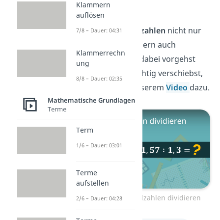
dividieren
Klammern
auflösen
Du kannst
Dezimalzahlen
nicht nur
7/8 – Dauer: 04:31
multiplizieren, sondern auch
Klammerrechn
dividieren
. Wie du dabei vorgehst
ung
und das Komma richtig verschiebst,
8/8 – Dauer: 02:35
zeigen wir dir in unserem
Video
dazu.
Mathematische Grundlagen
Terme
Term
1/6 – Dauer: 03:01
Terme
aufstellen
Zum Video: Dezimalzahlen dividieren
2/6 – Dauer: 04:28