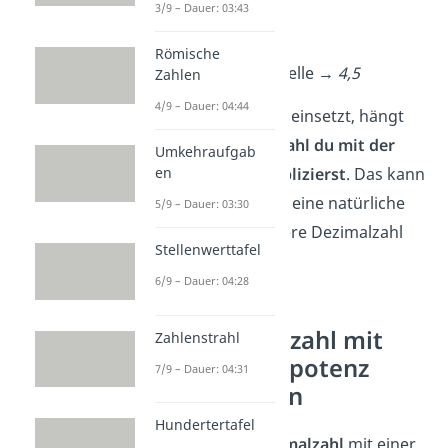
3/9 – Dauer: 03:43
1,5 · 3
15 · 3 = 45
Römische
Eine Nachkommastelle →
4,5
Zahlen
4/9 – Dauer: 04:44
Wie du das Komma einsetzt, hängt
davon ab,
welche Zahl du mit der
Umkehraufgab
Dezimalzahl multiplizierst
. Das kann
en
eine Zehnerpotenz, eine natürliche
5/9 – Dauer: 03:30
Zahl oder eine andere Dezimalzahl
Stellenwerttafel
sein.
6/9 – Dauer: 04:28
Eine Dezimalzahl mit
Zahlenstrahl
einer Zehnerpotenz
7/9 – Dauer: 04:31
multiplizieren
Hundertertafel
Wenn du eine
Dezimalzahl
mit einer