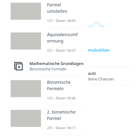
Dauer: 04:12
Formel
umstellen
1/2 – Dauer: 04:05
Äquivalenzumf
ormung
zur Videoseite: Dezimalzahlen
2/2 – Dauer: 04:37
multiplizieren
Mathematische Grundlagen
Binomische Formeln
Lernen lohnt sich!
Entdecke hier deine Chancen.
Binomische
Formeln
1/6 – Dauer: 03:46
2. binomische
Formel
2/6 – Dauer: 04:17