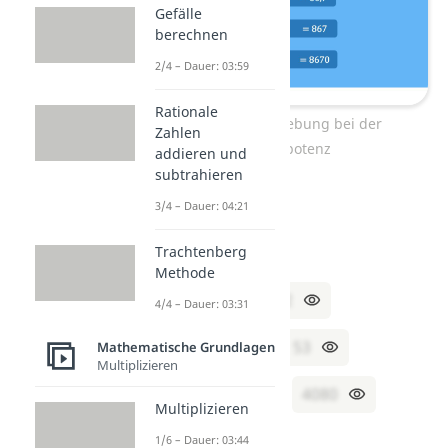
Gefälle
berechnen
2/4 – Dauer: 03:59
Rationale
Kommaverschiebung bei der
Zahlen
Zehnerpotenz
addieren und
subtrahieren
Aufgabe 1
3/4 – Dauer: 04:21
Berechne selbst:
Trachtenberg
Methode
7,2 · 10 = ___
72
4/4 – Dauer: 03:31
0,53 · 100 = ___
53
Mathematische Grundlagen
Multiplizieren
4,08 · 1000 = ___
4080
Multiplizieren
1/6 – Dauer: 03:44