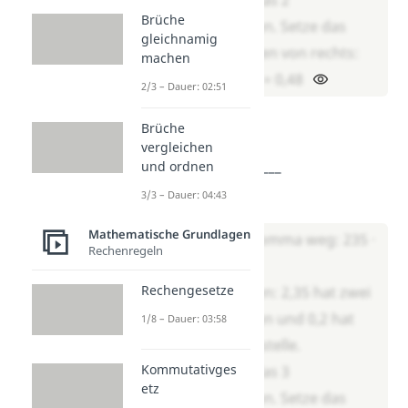
Brüche
Nachkommastellen. Setze das
gleichnamig
Komma zwei Stellen von rechts:
machen
Ergebnis: 1,2 · 0,4 = 0,48
2/3 – Dauer: 02:51
Aufgabe 2
Brüche
vergleichen
Rechne: 2,35 · 0,2 = ___
und ordnen
3/3 – Dauer: 04:43
Lösung:
Mathematische Grundlagen
Lass zuerst das Komma weg: 235 ·
Rechenregeln
2 = 470. Zähle die
Rechengesetze
Nachkommastellen: 2,35 hat zwei
Nachkommastellen und 0,2 hat
1/8 – Dauer: 03:58
eine Nachkommastelle.
Kommutativges
Zusammen sind das 3
etz
Nachkommastellen. Setze das