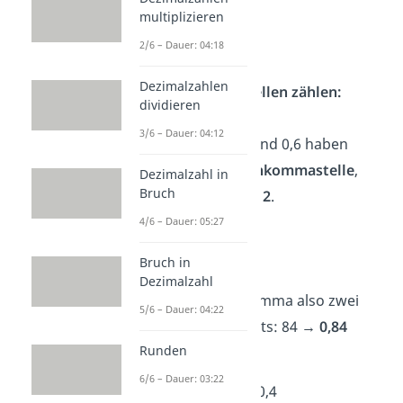
multiplizieren
14 · 6 = 84
2/6 – Dauer: 04:18
Dezimalzahlen
Nachkommastellen zählen:
dividieren
3/6 – Dauer: 04:12
Die Zahlen 1,4
und
0,6
haben
beide eine Nachkommastelle
,
Dezimalzahl in
Bruch
z
usammen also
2
.
4/6 – Dauer: 05:27
Komma setzen:
Bruch in
Dezimalzahl
Du setzt das Komma also zwei
5/6 – Dauer: 04:22
Stellen von rechts: 84
→ 0,84
Runden
6/6 – Dauer: 03:22
➡️ Beispiel 2:
3,25 · 0,4