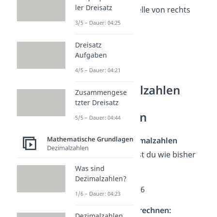
ler Dreisatz
Komma eine Stelle von rechts
wieder ein.
3/5 – Dauer: 04:25
Dreisatz
375 → 37,5
Aufgaben
4/5 – Dauer: 04:21
Zwei Dezimalzahlen
Zusammengese
miteinander
tzter Dreisatz
multiplizieren
5/5 – Dauer: 04:44
Mathematische Grundlagen
Wenn du
zwei Dezimalzahlen
Dezimalzahlen
multiplizierst
, gehst du wie bisher
vor:
Was sind
Dezimalzahlen?
➡️ Beispiel 1:
1,4 · 0,6
1/6 – Dauer: 04:23
Ohne Kommas rechnen:
Dezimalzahlen