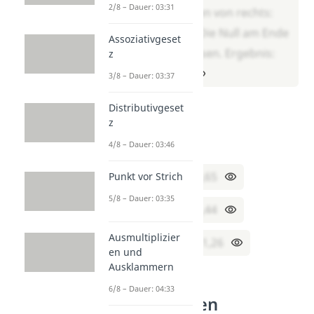
2/8 – Dauer: 03:31
Komma drei Stellen von rechts:
2,35 · 0,2 = 0,470. Die Null am Ende
Assoziativgeset
kannst du weglassen. Ergebnis:
z
2,35 · 0,2 = 0,47
3/8 – Dauer: 03:37
Distributivgeset
Aufgabe 3
z
Berechne selbst:
4/8 – Dauer: 03:46
1,3 · 0,5 = ___
0,65
Punkt vor Strich
5/8 – Dauer: 03:35
2,4 · 0,6 = ___
1,44
Ausmultiplizier
3,15 · 0,4 = ___
1,26
en und
Ausklammern
6/8 – Dauer: 04:33
Dezimalzahlen