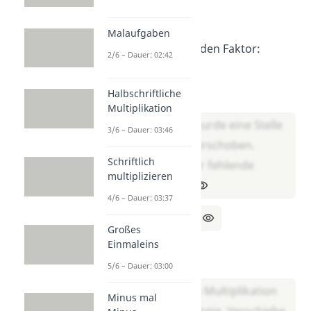
Aufgabe 2
Malaufgaben
Ergänze den fehlenden Faktor:
2/6 – Dauer: 02:42
0,48 · ___ = 4,8
Halbschriftliche
Lösung:
Multiplikation
Das Komma wurde eine Stelle
3/6 – Dauer: 03:46
nach rechts verschoben.
Schriftlich
Deshalb ist der fehlende
multiplizieren
Faktor 10 →
4/6 – Dauer: 03:37
0,48 · 10 = 4,8
Großes
___ · 10 = 6,3
Einmaleins
Lösung:
5/6 – Dauer: 03:00
Du machst die Multiplikation
Minus mal
mit 10 rückgängig. Verschiebe