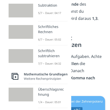
Die
Nullen am Ende
des
Subtraktion
Ergebnisses kannst du
5/7 – Dauer: 04:17
weglassen. So wird daraus
1,3
.
Schriftliches
Rechnen
Übungen mit
6/7 – Dauer: 05:02
Zehnerpotenzen
Schriftlich
subtrahieren
Löse die folgenden Aufgaben. Achte
darauf, wie viele
Nullen
die
7/7 – Dauer: 04:32
Zehnerpotenz hat. Danach
Mathematische Grundlagen
verschiebst du das
Komma nach
Weitere Rechenprinzipien
rechts
.
Überschlagsrec
hnung
1/4 – Dauer: 05:01