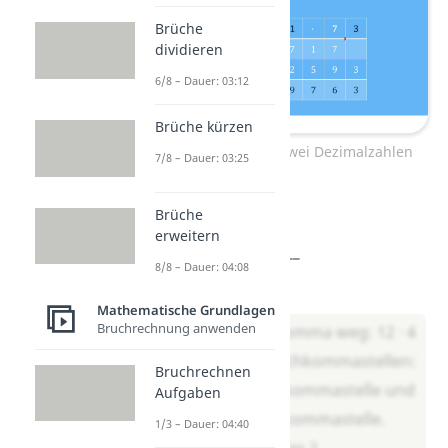
Brüche
dividieren
6/8 – Dauer: 03:12
Brüche kürzen
Multiplikation von zwei Dezimalzahlen
7/8 – Dauer: 03:25
Aufgabe 1
Brüche
erweitern
Rechne: 1,2 · 0,4 = ___
8/8 – Dauer: 04:08
Lösung:
Mathematische Grundlagen
Bruchrechnung anwenden
Lass zuerst das Komma weg: 12 · 4
= 48. Zähle die Nachkommastellen:
Bruchrechnen
1,2 hat eine Nachkommastelle und
Aufgaben
0,4 hat eine Nachkommastelle.
1/3 – Dauer: 04:40
Zusammen sind das 2