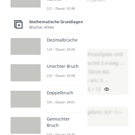
2/2 – Dauer: 02:48
Aufgabe 1
Mathematische Grundlagen
Brüche: Arten
Berechne selbst:
Dezimalbrüche
2,4 · ___ = 12
1/4 – Dauer: 03:43
Bilde die Umkehraufgabe und
lass das Komma bei 2,4 weg →
Unechter Bruch
12 : 24 = 0,5 → Setze das
2/4 – Dauer: 03:58
Komma wieder ein: 5 →
Ergebnis: 2,4 · 5 = 12
Doppelbruch
___ · 5 = 4,5
3/4 – Dauer: 04:01
45 : 5 = 9 → Ergebnis: 0,9 · 5 =
Gemischter
4,5
Bruch
3,2 · ___ = 16
4/4 – Dauer: 04:35