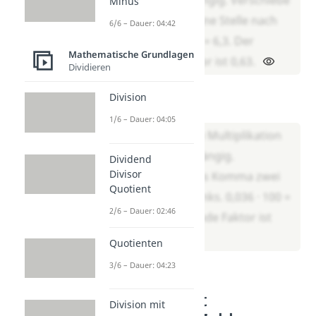
Minus
das Komma eine Stelle nach
6/6 – Dauer: 04:42
links. 0,63 · 10 = 6,3. Der
Mathematische Grundlagen
fehlende Faktor ist 0,63.
Dividieren
___ · 100 = 3,6
Division
Lösung:
1/6 – Dauer: 04:05
Du machst die Multiplikation
mit 100 rückgängig.
Dividend
Divisor
Verschiebe das Komma zwei
Quotient
Stellen nach links. 0,036 · 100 =
2/6 – Dauer: 02:46
3,6. Der fehlende Faktor ist
0,036.
Quotienten
3/6 – Dauer: 04:23
Übungen mit
Division mit