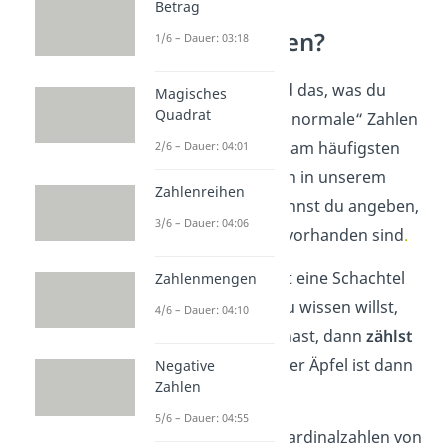
Betrag
Was sind
Kardinalzahlen?
1/6 – Dauer: 03:18
Kardinalzahlen
sind das, was du
Magisches
Quadrat
wahrscheinlich als „normale“ Zahlen
kennst. Sie sind die am häufigsten
2/6 – Dauer: 04:01
verwendeten Zahlen in unserem
Zahlenreihen
Alltag. Mit ihnen kannst du angeben,
3/6 – Dauer: 04:06
wie viel
von etwas vorhanden sind
.
Stell dir vor, du hast eine Schachtel
Zahlenmengen
mit Äpfeln. Wenn du wissen willst,
4/6 – Dauer: 04:10
wie viele Äpfel
du hast, dann
zählst
du sie
. Die Anzahl der Äpfel ist dann
Negative
Zahlen
die Kardinalzahl.
5/6 – Dauer: 04:55
Hier siehst du die Kardinalzahlen von