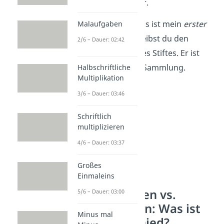
Dritte
und so weiter.
Wenn du sagst: „Das ist mein
erster
Malaufgaben
Stift“, dann beschreibst du den
2/6 – Dauer: 02:42
Ordinalaspekt dieses Stiftes. Er ist
der
erste
in deiner Sammlung.
Halbschriftliche
Multiplikation
3/6 – Dauer: 03:46
Schriftlich
multiplizieren
4/6 – Dauer: 03:37
Großes
Einmaleins
Kardinalzahlen vs.
5/6 – Dauer: 03:00
Ordinalzahlen: Was ist
Minus mal
der Unterschied?