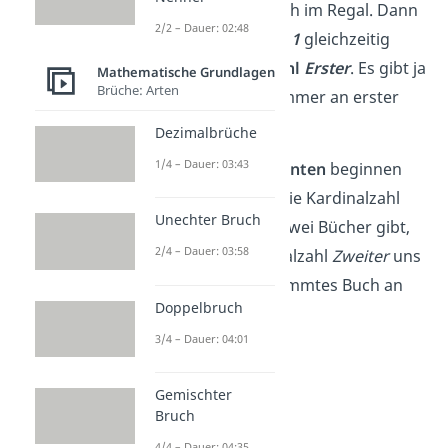
vor, du hast ein Buch im Regal. Dann
2/2 – Dauer: 02:48
ist die
Kardinalzahl
1
gleichzeitig
auch die
Ordinalzahl
Erster
. Es gibt ja
Mathematische Grundlagen
Brüche: Arten
nur ein Buch, das immer an erster
Stelle steht.
Dezimalbrüche
1/4 – Dauer: 03:43
Aber ab
zwei Elementen
beginnen
die Unterschiede: die Kardinalzahl
Unechter Bruch
2
sagt dir, dass es zwei Bücher gibt,
2/4 – Dauer: 03:58
während die Ordinalzahl
Zweiter
uns
sagt, dass ein bestimmtes Buch an
Doppelbruch
zweiter Stelle steht.
3/4 – Dauer: 04:01
Gemischter
Bruch
4/4 – Dauer: 04:35