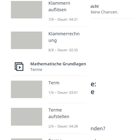
Klammern
Lernen lohnt sich!
auflösen
Entdecke hier deine Chancen.
7/8 – Dauer: 04:31
Klammerrechn
ung
8/8 – Dauer: 02:35
Mathematische Grundlagen
Terme
Weitere Inhalte:
Term
Mathematische
1/6 – Dauer: 03:01
Grundlagen
Was ist Mathe?
Terme
Mathe
aufstellen
Dauer: 04:40
2/6 – Dauer: 04:28
Wer hat Mathe erfunden?
Dauer: 04:11