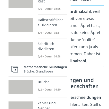
Rest
4/6 – Dauer: 02:55
Die Null ist eine
Kardinalzahl
, weil
sie die Abwesenheit von etwas
Halbschriftliche
s Dividieren
darstellt. Wenn du null Äpfel hast,
bedeutet das, dass du keine Äpfel
5/6 – Dauer: 02:51
hast. Aber es gibt keine ’nullte‘
Schriftlich
Position – kein Läufer kann ja als
dividieren
Nullter ins Ziel kommen. Daher ist
6/6 – Dauer: 04:58
die Null
keine Ordinalzahl
.
Mathematische Grundlagen
Brüche: Grundlagen
Überschneidungen und
Brüche
spezifische Eigenschaften
1/2 – Dauer: 04:30
Es gibt natürlich
Überschneidungen
Zähler und
zwischen beiden Zahlenarten. Stell dir
Nenner