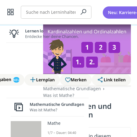
Suche
Neu: Karriere
Lernen lohnt sich!
Entdecke hier deine Chancen.
gaben
Lernplan
Merken
Link teilen
NEU
Mathematische Grundlagen
Was ist Mathe?
Kardinalzahlen und
Mathematische Grundlagen
Was ist Mathe?
Ordinalzahlen
Mathe
1/7 – Dauer: 04:40
Wichtige Inhalte in diesem