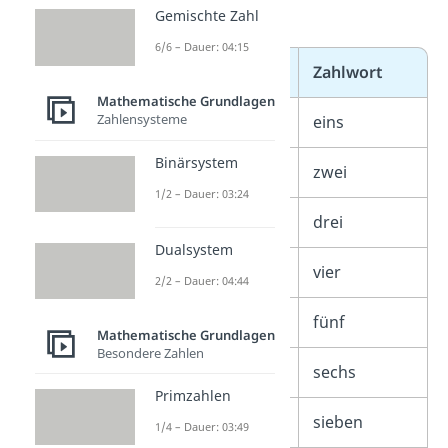
Gemischte Zahl
1 bis 10:
6/6 – Dauer: 04:15
Zahlzeichen
Zahlwort
Mathematische Grundlagen
Zahlensysteme
1
eins
Binärsystem
2
zwei
1/2 – Dauer: 03:24
3
drei
Dualsystem
4
vier
2/2 – Dauer: 04:44
5
fünf
Mathematische Grundlagen
Besondere Zahlen
6
sechs
Primzahlen
7
sieben
1/4 – Dauer: 03:49