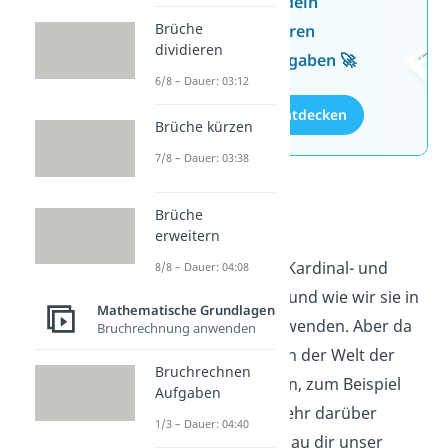
Jetzt neu: Teste dein
Brüche
Wissen mit unseren
dividieren
kostenlosen Aufgaben 🚀
6/8 – Dauer: 03:12
Aufgaben entdecken
Brüche kürzen
7/8 – Dauer: 03:38
Ziffern
Brüche
erweitern
Jetzt weißt du, was Kardinal- und
8/8 – Dauer: 04:08
Ordinalzahlen sind und wie wir sie in
Mathematische Grundlagen
unserem Alltag verwenden. Aber da
Bruchrechnung anwenden
gibt es noch mehr in der Welt der
Bruchrechnen
Zahlen zu entdecken, zum Beispiel
Aufgaben
Ziffern
. Du willst mehr darüber
1/3 – Dauer: 04:40
erfahren? Dann schau dir unser