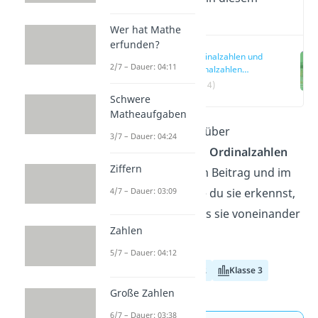
Video
Wer hat Mathe
erfunden?
Kardinalzahlen und
2/7 – Dauer: 04:11
Ordinalzahlen
einfach erklärt
(00:14)
Schwere
Matheaufgaben
Du möchtest mehr über
3/7 – Dauer: 04:24
Kardinalzahlen und Ordinalzahlen
Ziffern
erfahren? In diesem Beitrag und im
Video
lernst du, wie du sie erkennst,
4/7 – Dauer: 03:09
verwendest und was sie voneinander
Zahlen
unterscheidet!
5/7 – Dauer: 04:12
Klasse 1
Klasse 2
Klasse 3
Große Zahlen
6/7 – Dauer: 03:38