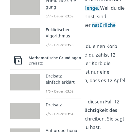
Primfaktorzerle
gung
Elemente
in einer
Menge.
Weil du die
Anzahl abzählen kannst, sind
6/7 – Dauer: 03:59
Kardinalzahlen immer
natürliche
Euklidischer
Zahlen.
Algorithmus
7/7 – Dauer: 03:26
Zum Beispiel, wenn du einen Korb
voller Äpfel hast und du zählst 12
Mathematische Grundlagen
Äpfel, dann hat dieser Korb die
Dreisatz
Mächtigkeit 12
. Es ist nur eine
Dreisatz
schicke Art zu sagen, dass es 12 Äpfel
einfach erklärt
im Korb gibt!
1/5 – Dauer: 03:52
Die Kardinalzahl – in diesem Fall
12
–
Dreisatz
hilft uns also, die
Mächtigkeit des
2/5 – Dauer: 03:54
Apfelkorbes
zu beschreiben. Sie sagt
dir, wie viele Äpfel du hast.
Antiproportiona