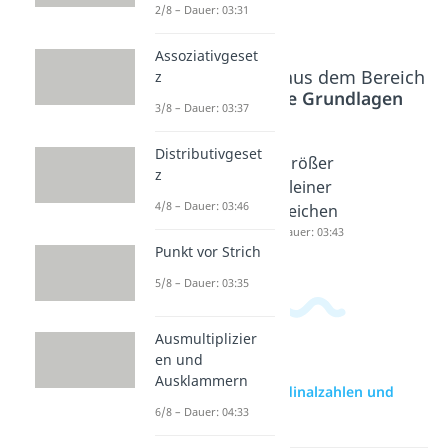
2/8 – Dauer: 03:31
Ordinalzahlen
Assoziativgeset
Beliebte Inhalte aus dem Bereich
z
Mathematische Grundlagen
3/8 – Dauer: 03:37
Distributivgeset
Einmalei
Gerade
Größer
z
ns
Zahlen
Kleiner
4/8 – Dauer: 03:46
Dauer: 04:23
Dauer: 03:03
Zeichen
Dauer: 03:43
Punkt vor Strich
5/8 – Dauer: 03:35
Ausmultiplizier
en und
Ausklammern
zur Videoseite: Kardinalzahlen und
Ordinalzahlen
6/8 – Dauer: 04:33