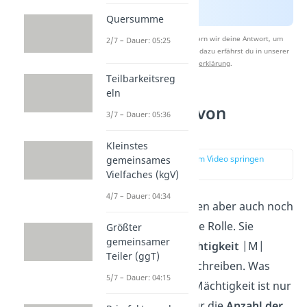
Quersumme
Nach Beantwortung speichern wir deine Antwort, um
2/7 – Dauer: 05:25
Studyflix zu verbessern. Mehr dazu erfährst du in unserer
Datenschutzerklärung
.
Teilbarkeitsreg
eln
Mächtigkeit von
3/7 – Dauer: 05:36
Mengen
Kleinstes
zur Stelle im Video springen
gemeinsames
(02:19)
Vielfaches (kgV)
4/7 – Dauer: 04:34
Kardinalzahlen haben aber auch noch
eine andere wichtige Rolle. Sie
Größter
gemeinsamer
können dir die
Mächtigkeit
|M|
Teiler (ggT)
einer Menge M beschreiben. Was
5/7 – Dauer: 04:15
bedeutet das? Die Mächtigkeit ist nur
ein anderes Wort für die
Anzahl der