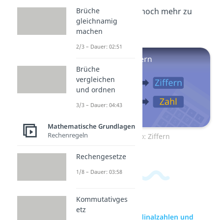
Brüche
Video
dazu an, um noch mehr zu
gleichnamig
erfahren!
machen
2/3 – Dauer: 02:51
Brüche
vergleichen
und ordnen
3/3 – Dauer: 04:43
Mathematische Grundlagen
Rechenregeln
Zum Video: Ziffern
Rechengesetze
1/8 – Dauer: 03:58
Kommutativges
etz
zur Videoseite: Kardinalzahlen und