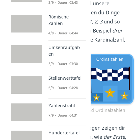
Kardinalzahlen
sind unsere
3/9 – Dauer: 03:43
Zählzahlen
, mit denen du Dinge
Römische
zählen kannst, wie
1, 2, 3
und so
Zahlen
weiter. Hast du zum Beispiel
drei
4/9 – Dauer: 04:44
Äpfel, dann ist
3
eine Kardinalzahl.
Umkehraufgab
en
5/9 – Dauer: 03:30
Stellenwerttafel
6/9 – Dauer: 04:28
Zahlenstrahl
Kardinalzahlen und Ordinalzahlen
7/9 – Dauer: 04:31
Ordinalzahlen
dagegen zeigen dir
Hundertertafel
eine
Reihenfolge
an, wie
der Erste
,