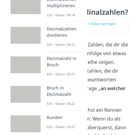
multiplizieren
Was sind Ordinalzahlen?
2/6 – Dauer: 04:18
zur Stelle im Video springen
(00:39)
Dezimalzahlen
dividieren
Ordinalzahlen
sind Zahlen, die dir die
3/6 – Dauer: 04:12
Position oder Reihenfolge von etwas
Dezimalzahl in
in einer Liste oder Reihe zeigen.
Bruch
Anders als Kardinalzahlen, die dir
4/6 – Dauer: 05:27
„wie viele?“ sagen, beantworten
Ordinalzahlen die Frage „
an welcher
Bruch in
Dezimalzahl
Stelle?
”.
5/6 – Dauer: 04:22
Stell dir vor, du machst ein Rennen
Runden
mit deinen Freunden. Wenn du als
Erster die Ziellinie
überquerst, dann
6/6 – Dauer: 03:22