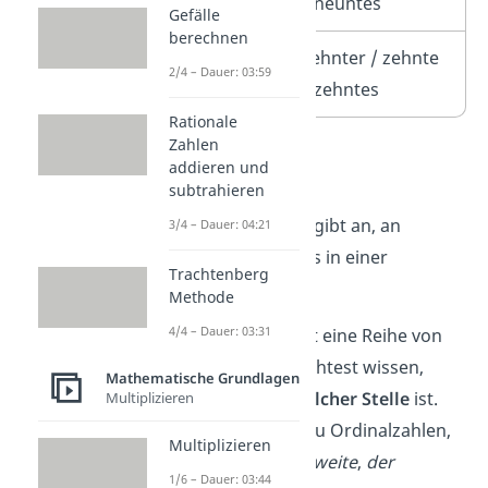
/ neuntes
Gefälle
berechnen
10.
zehnter / zehnte
2/4 – Dauer: 03:59
/ zehntes
Rationale
Zahlen
addieren und
Ordinalaspekt
subtrahieren
Der
Ordinalaspekt
gibt an, an
3/4 – Dauer: 04:21
welcher Stelle etwas in einer
Trachtenberg
Reihenfolge steht.
Methode
4/4 – Dauer: 03:31
Stell dir vor, du hast eine Reihe von
Stiften, und du möchtest wissen,
Mathematische Grundlagen
welcher Stift an welcher Stelle
ist.
Multiplizieren
Dann verwendest du Ordinalzahlen,
Multiplizieren
wie
der Erste
,
der Zweite
,
der
1/6 – Dauer: 03:44