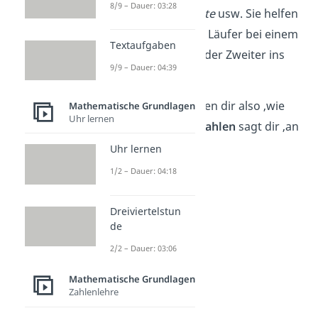
8/9 – Dauer: 03:28
der Zweite
,
der Dritte
usw. Sie helfen
dir zu sagen, ob ein Läufer bei einem
Textaufgaben
Rennen als Erster oder Zweiter ins
9/9 – Dauer: 04:39
Ziel kam.
Kardinalzahlen
sagen dir also ‚wie
Mathematische Grundlagen
Uhr lernen
viele‘, und
Ordinalzahlen
sagt dir ‚an
welcher Stelle‘.
Uhr lernen
1/2 – Dauer: 04:18
Dreiviertelstun
de
2/2 – Dauer: 03:06
Mathematische Grundlagen
Zahlenlehre