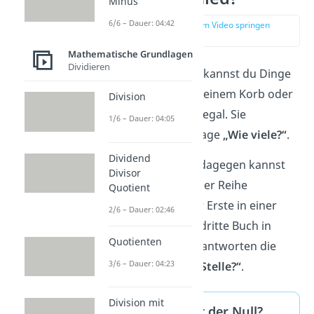
Minus
6/6 – Dauer: 04:42
zur Stelle im Video springen
(01:10)
Mathematische Grundlagen
Dividieren
Mit
Kardinalzahlen
kannst du Dinge
zählen, wie Äpfel in einem Korb oder
Division
Bücher auf einem Regal. Sie
1/6 – Dauer: 04:05
beantworten die Frage
„Wie viele?“
.
Dividend
Mit
Ordinalzahlen
dagegen kannst
Divisor
du Positionen in einer Reihe
Quotient
bestimmen, wie der Erste in einer
2/6 – Dauer: 02:46
Schlange oder das dritte Buch in
Quotienten
einem Regal. Sie beantworten die
3/6 – Dauer: 04:23
Frage
„An welcher Stelle?“
.
Division mit
Und was ist mit der Null?