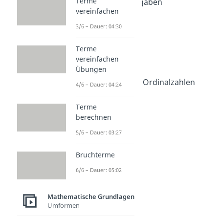
Terme
Schwere Matheaufgaben
vereinfachen
Dauer: 04:24
Ziffern
3/6 – Dauer: 04:30
Dauer: 03:09
Zahlen
Terme
Dauer: 04:12
vereinfachen
Große Zahlen
Übungen
Dauer: 03:38
Kardinalzahlen und Ordinalzahlen
4/6 – Dauer: 04:24
Dauer: 03:07
Terme
berechnen
5/6 – Dauer: 03:27
Bruchterme
6/6 – Dauer: 05:02
Mathematische Grundlagen
Umformen