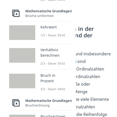
Mathematische Grundlagen
Brüche umformen
Kehrwert
Anwendungen in der
Mathematik und der
1/3 – Dauer: 02:43
Mengenlehre
Verhältnis
In der Mathematik und insbesondere
berechnen
in der
Mengenlehre
sind
2/3 – Dauer: 03:52
Kardinalzahlen und Ordinalzahlen
Bruch in
sehr wichtig. Mit Kardinalzahlen
Prozent
können wir die Größe oder
3/3 – Dauer: 04:03
Mächtigkeit
einer Menge
beschreiben, also wie viele Elemente
Mathematische Grundlagen
Bruchrechnung
sie enthält. Mit Ordinalzahlen
dagegen kannst du die Reihenfolge
Bruchrechnen