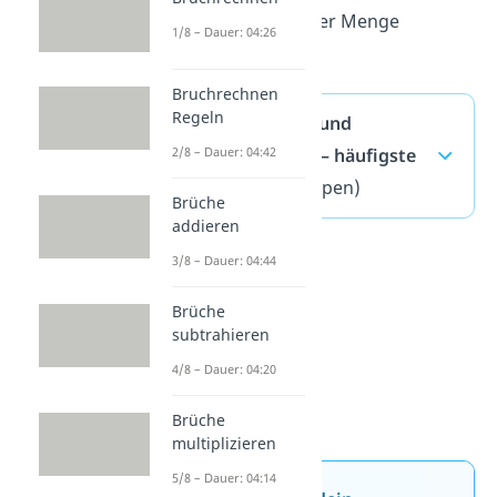
der Elemente in einer Menge
1/8 – Dauer: 04:26
bestimmen.
Bruchrechnen
Regeln
Kardinalzahlen und
Ordinalzahlen — häufigste
2/8 – Dauer: 04:42
Fragen
(ausklappen)
Brüche
addieren
3/8 – Dauer: 04:44
Brüche
subtrahieren
4/8 – Dauer: 04:20
Brüche
multiplizieren
5/8 – Dauer: 04:14