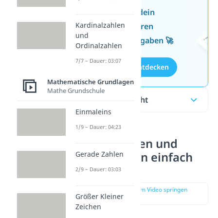
Jetzt neu: Teste dein
Kardinalzahlen
Wissen mit unseren
und
kostenlosen Aufgaben 🚀
Ordinalzahlen
7/7 – Dauer: 03:07
Aufgaben entdecken
Mathematische Grundlagen
Mathe Grundschule
Inhaltsübersicht
Einmaleins
1/9 – Dauer: 04:23
Kardinalzahlen und
Gerade Zahlen
Ordinalzahlen einfach
erklärt
2/9 – Dauer: 03:03
zur Stelle im Video springen
Größer Kleiner
(00:14)
Zeichen