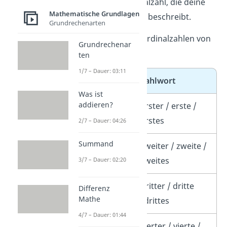
ist
Erster
die Ordinalzahl, die deine
Mathematische Grundlagen
Position im Rennen beschreibt.
Grundrechenarten
Hier siehst du die Ordinalzahlen von
Grundrechenar
1 bis 10:
ten
1/7 – Dauer: 03:11
Zahlzeichen
Zahlwort
Was ist
addieren?
1.
erster / erste /
erstes
2/7 – Dauer: 04:26
Summand
2.
zweiter / zweite /
zweites
3/7 – Dauer: 02:20
3.
dritter / dritte
Differenz
Mathe
/drittes
4/7 – Dauer: 01:44
4.
vierter / vierte /