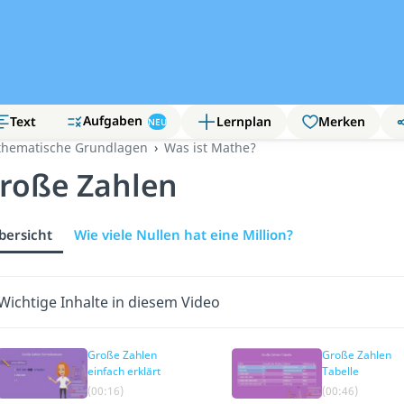
Aufgaben
Text
Lernplan
Merken
NEU
hematische Grundlagen
Was ist Mathe?
roße Zahlen
bersicht
Wie viele Nullen hat eine Million?
Wichtige Inhalte in diesem Video
Große Zahlen
Große Zahlen
einfach erklärt
Tabelle
(00:16)
(00:46)