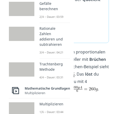
Gefälle
immer
gleich
:
berechnen
2/4 – Dauer: 03:59
390 : 6 =
65
65 : 1 =
65
Rationale
260 : 4 =
65
Zahlen
addieren und
subtrahieren
Tipp:
Du kannst den proportionalen
3/4 – Dauer: 04:21
Dreisatz auch schneller mit
Brüchen
Trachtenberg
lösen. Für unser Kuchen-Beispiel sieht
Methode
das so aus:
. Das
löst
du
4/4 – Dauer: 03:31
nach x auf
, indem du mit 4
multiplizierst:
.
Mathematische Grundlagen
Multiplizieren
Multiplizieren
1/6 – Dauer: 03:44