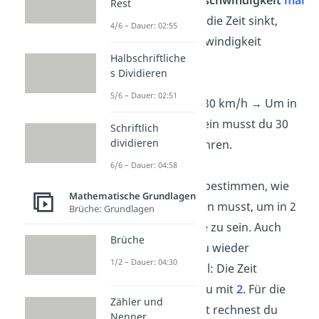
2,5
, aber die
Geschwindigkeit
mal
Rest
2,5
. Denn wenn die Zeit sinkt,
4/6 – Dauer: 02:55
muss die Geschwindigkeit
Halbschriftliche
steigen:
s Dividieren
2,5 h
: 2,5
= 1 h
5/6 – Dauer: 02:51
12 km/h
• 2,5
= 30 km/h
→
Um in
1 h am See zu sein musst du 30
Schriftlich
dividieren
km/h schnell fahren.
6/6 – Dauer: 04:58
Jetzt kannst du bestimmen, wie
Mathematische Grundlagen
schnell du fahren musst, um in 2
Brüche: Grundlagen
Stunden am See zu sein. Auch
Brüche
hier rechnest du wieder
1/2 – Dauer: 04:30
antiproportional: Die Zeit
multiplizierst
du mit
2
. Für die
Zähler und
Geschwindigkeit rechnest du
Nenner