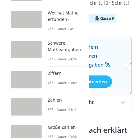
in unserem Video. Schritt für Schritt!
Wer hat Mathe
Klasse 7
Klasse 8
Klasse 9
erfunden?
2/7 – Dauer: 04:11
Schwere
Jetzt neu: Teste dein
Matheaufgaben
Wissen mit unseren
3/7 – Dauer: 04:24
kostenlosen Aufgaben 🚀
Ziffern
Aufgaben entdecken
4/7 – Dauer: 03:09
Zahlen
Inhaltsübersicht
5/7 – Dauer: 04:12
Große Zahlen
Dreisatz einfach erklärt
6/7 – Dauer: 03:38