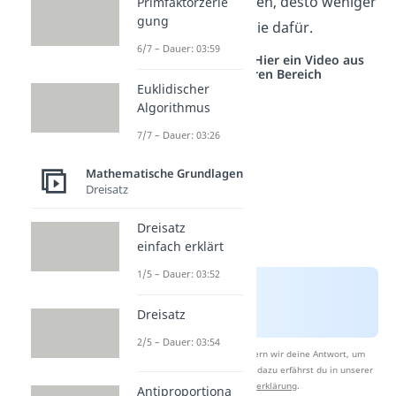
Aufgabe erledigen, desto weniger
Primfaktorzerle
gung
Zeit benötigen sie dafür.
6/7 – Dauer: 03:59
Studyflix vernetzt: Hier ein Video aus
einem anderen Bereich
Euklidischer
Algorithmus
7/7 – Dauer: 03:26
Mathematische Grundlagen
Dreisatz
Dreisatz
einfach erklärt
1/5 – Dauer: 03:52
Dreisatz
2/5 – Dauer: 03:54
Nach Beantwortung speichern wir deine Antwort, um
Studyflix zu verbessern. Mehr dazu erfährst du in unserer
Datenschutzerklärung
.
Antiproportiona