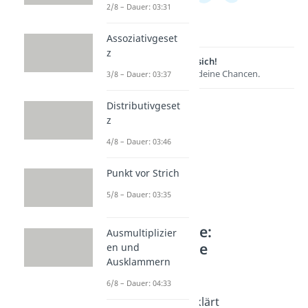
2/8 – Dauer: 03:31
Assoziativgeset
z
Lernen lohnt sich!
Entdecke hier deine Chancen.
3/8 – Dauer: 03:37
Distributivgeset
z
4/8 – Dauer: 03:46
Punkt vor Strich
5/8 – Dauer: 03:35
Weitere Inhalte:
Ausmultiplizier
Mathematische
en und
Ausklammern
Grundlagen
6/8 – Dauer: 04:33
Dreisatz
Dreisatz einfach erklärt