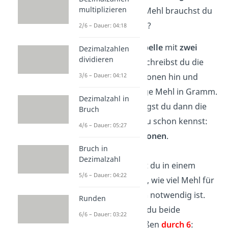
multiplizieren
benötigst. Wie viel Mehl brauchst du
also für 4 Personen?
2/6 – Dauer: 04:18
Erstelle eine
Tabelle
mit
zwei
Dezimalzahlen
dividieren
Spalten
. Links schreibst du die
3/6 – Dauer: 04:12
Anzahl der Personen hin und
rechts die Menge Mehl in Gramm.
Dezimalzahl in
In die Tabelle fügst du dann die
Bruch
Werte ein, die du schon kennst:
4/6 – Dauer: 05:27
390 g
für
6 Personen
.
Bruch in
Dezimalzahl
Nun berechnest du in einem
5/6 – Dauer: 04:22
Zwischenschritt, wie viel Mehl für
nur
eine Person
notwendig ist.
Runden
Dafür rechnest du beide
6/6 – Dauer: 03:22
bekannten Größen
durch 6
: