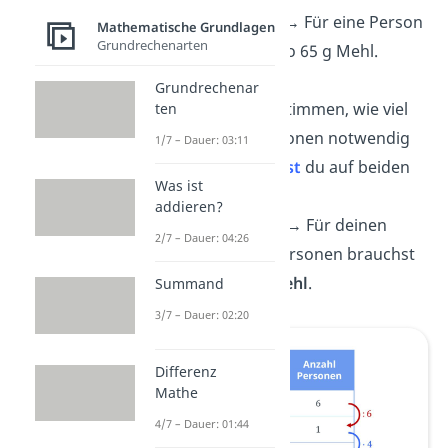
390 g
: 6
= 65 g
→
Für eine Person
Mathematische Grundlagen
Grundrechenarten
brauchst du also 65 g Mehl.
Grundrechenar
Um jetzt zu bestimmen, wie viel
ten
Mehl für 4 Personen notwendig
1/7 – Dauer: 03:11
ist,
multiplizierst
du
auf beiden
Was ist
Seiten mit
4
:
addieren?
65 g
• 4
= 260 g
→
Für deinen
2/7 – Dauer: 04:26
Kuchen für 4 Personen brauchst
du nur
260 g Mehl
.
Summand
3/7 – Dauer: 02:20
Differenz
Mathe
4/7 – Dauer: 01:44