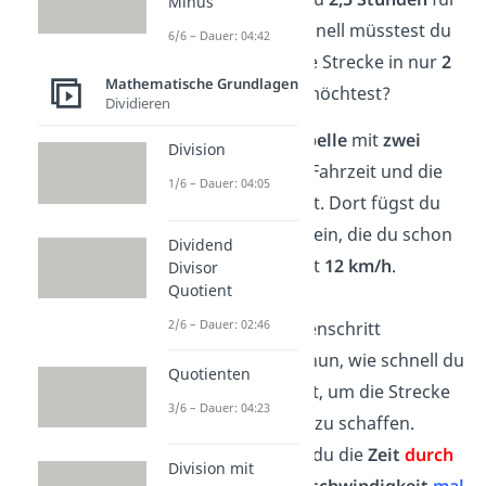
Minus
die Strecke. Wie schnell müsstest du
6/6 – Dauer: 04:42
fahren, wenn du die Strecke in nur
2
Mathematische Grundlagen
Stunden
schaffen möchtest?
Dividieren
Erstelle eine
Tabelle
mit
zwei
Division
Spalten
für die Fahrzeit und die
1/6 – Dauer: 04:05
Geschwindigkeit. Dort fügst du
dann die Werte ein, die du schon
Dividend
kennst:
2,5 h
mit
12 km/h
.
Divisor
Quotient
2/6 – Dauer: 02:46
Für den Zwischenschritt
berechnest du nun, wie schnell du
Quotienten
fahren müsstest, um die Strecke
3/6 – Dauer: 04:23
in
einer Stunde
zu schaffen.
Dafür rechnest du die
Zeit
durch
Division mit