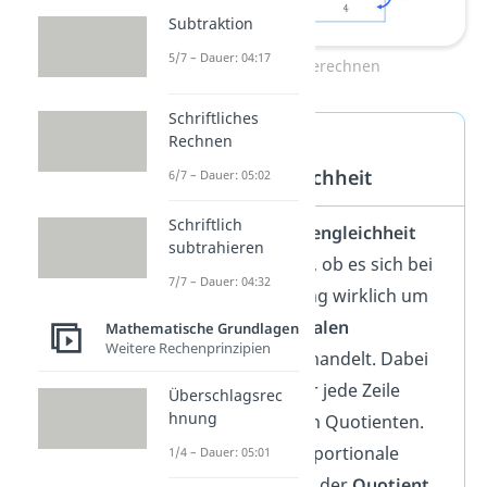
Subtraktion
5/7 – Dauer: 04:17
Dreisatz berechnen
Schriftliches
Probe —
Rechnen
Quotientengleichheit
6/7 – Dauer: 05:02
Schriftlich
Mit der
Quotientengleichheit
subtrahieren
kannst du
prüfen
, ob es sich bei
7/7 – Dauer: 04:32
deiner Berechnung wirklich um
einen
proportionalen
Mathematische Grundlagen
Weitere Rechenprinzipien
Zusammenhang handelt. Dabei
berechnest du für jede Zeile
Überschlagsrec
hnung
deiner Tabelle den Quotienten.
Wenn es eine proportionale
1/4 – Dauer: 05:01
Zuordnung ist, ist der
Quotient