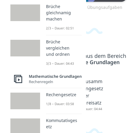
Brüche
Zum Video: Dreisatz Übungsaufgaben
gleichnamig
machen
2/3 – Dauer: 02:51
Brüche
vergleichen
und ordnen
Beliebte Inhalte aus dem Bereich
Mathematische Grundlagen
3/3 – Dauer: 04:43
Mathematische Grundlagen
Antiprop
Dreisatz
Zusamm
Rechenregeln
ortionale
Aufgabe
engesetz
Rechengesetze
r
n
ter
Dreisatz
Dauer: 04:21
Dreisatz
1/8 – Dauer: 03:58
Dauer: 04:25
Dauer: 04:44
Kommutativges
etz