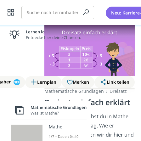
Suche
Neu: Karriere
Lernen lohnt sich!
Entdecke hier deine Chancen.
gaben
Lernplan
Merken
Link teilen
NEU
Mathematische Grundlagen
Dreisatz
Dreisatz einfach erklärt
Mathematische Grundlagen
Was ist Mathe?
Den
Dreisatz
brauchst du in Mathe
genauso wie im Alltag. Wie er
Mathe
funktioniert, erklären wir dir hier und
1/7 – Dauer: 04:40