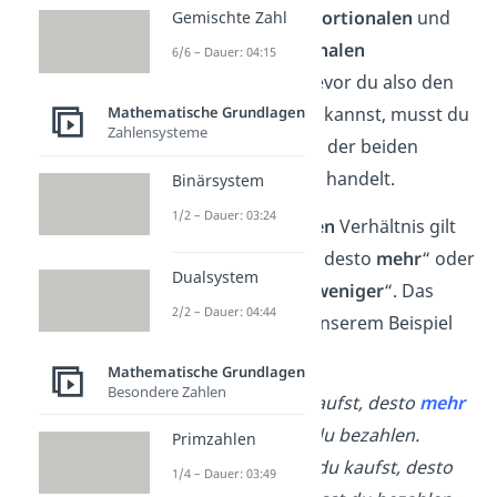
zwischen dem
proportionalen
und
Gemischte Zahl
dem
antiproportionalen
6/6 – Dauer: 04:15
Zusammenhang
. Bevor du also den
Dreisatz anwenden kannst, musst du
Mathematische Grundlagen
Zahlensysteme
prüfen, um welches der beiden
Verhältnisse es sich handelt.
Binärsystem
1/2 – Dauer: 03:24
Beim
proportionalen
Verhältnis gilt
die Regel: „Je
mehr
, desto
mehr
“ oder
Dualsystem
„Je
weniger
, desto
weniger
“. Das
2/2 – Dauer: 04:44
siehst du auch an unserem Beispiel
an der Käsetheke:
Mathematische Grundlagen
Besondere Zahlen
Je
mehr
Käse du kaufst, desto
mehr
Geld musst du bezahlen.
Primzahlen
Je
weniger
Käse du kaufst, desto
1/4 – Dauer: 03:49