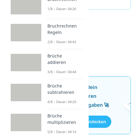
(ausklappen)
1/8 – Dauer: 04:26
Bruchrechnen
Regeln
2/8 – Dauer: 04:42
Brüche
addieren
3/8 – Dauer: 04:44
Brüche
Jetzt neu: Teste dein
subtrahieren
Wissen mit unseren
4/8 – Dauer: 04:20
kostenlosen Aufgaben 🚀
Brüche
Aufgaben entdecken
multiplizieren
5/8 – Dauer: 04:14