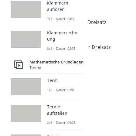
Klammern
Dauer: 03:52
auflösen
Dreisatz
Dauer: 03:54
7/8 – Dauer: 04:31
Antiproportionaler Dreisatz
Dauer: 04:25
Klammerrechn
Dreisatz Aufgaben
ung
Dauer: 04:21
Zusammengesetzter Dreisatz
8/8 – Dauer: 02:35
Dauer: 04:44
Mathematische Grundlagen
Terme
Term
1/6 – Dauer: 03:01
Terme
aufstellen
2/6 – Dauer: 04:28