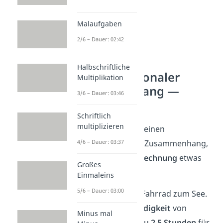
Malaufgaben
2/6 – Dauer: 02:42
Halbschriftliche
Antiproportionaler
Multiplikation
Zusammenhang —
3/6 – Dauer: 03:46
Beispiel
Schriftlich
multiplizieren
Handelt es sich um einen
4/6 – Dauer: 03:37
antiproportionalen Zusammenhang,
sieht die
Dreisatz-Rechnung
etwas
Großes
anders
aus.
Einmaleins
5/6 – Dauer: 03:00
Du fährst mit dem Fahrrad zum See.
Mit einer
Geschwindigkeit
von
Minus mal
12 km/h
brauchst du
2,5 Stunden
für