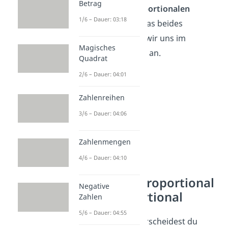
Betrag
Fall — den
antiproportionalen
1/6 – Dauer: 03:18
Zusammenhang
. Was beides
bedeutet, schauen wir uns im
Magisches
Folgenden genauer an.
Quadrat
2/6 – Dauer: 04:01
Zahlenreihen
3/6 – Dauer: 04:06
Zahlenmengen
4/6 – Dauer: 04:10
Dreisatz — proportional
Negative
& antiproportional
Zahlen
5/6 – Dauer: 04:55
Beim Dreisatz unterscheidest du