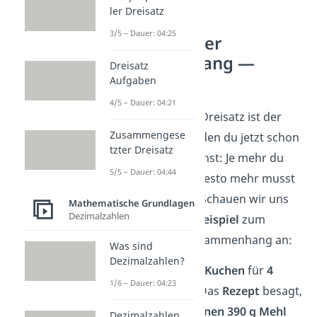
ler Dreisatz
3/5 – Dauer: 04:25
Proportionaler
Zusammenhang —
Dreisatz
Beispiel
Aufgaben
4/5 – Dauer: 04:21
Der proportionale Dreisatz ist der
Zusammengese
normale Dreisatz
, den du jetzt schon
tzter Dreisatz
vom Einkaufen kennst: Je mehr du
5/5 – Dauer: 04:44
von etwas kaufst, desto mehr musst
du auch bezahlen. Schauen wir uns
Mathematische Grundlagen
Dezimalzahlen
noch ein
anderes Beispiel
zum
proportionalen Zusammenhang an:
Was sind
Dezimalzahlen?
Du möchtest einen
Kuchen
für
4
1/6 – Dauer: 04:23
Personen
backen. Das
Rezept
besagt,
dass du für
6 Personen 390 g Mehl
Dezimalzahlen