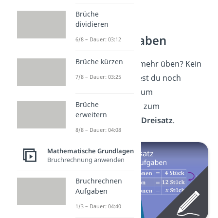
Brüche
Dreisatz
dividieren
Übungsaufgaben
6/8 – Dauer: 03:12
Brüche kürzen
Du möchtest noch mehr üben? Kein
Problem!
Hier
findest du noch
7/8 – Dauer: 03:25
weitere
Aufgaben
zum
Brüche
proportionalen und zum
erweitern
antiproportionalen
Dreisatz
.
8/8 – Dauer: 04:08
Mathematische Grundlagen
Bruchrechnung anwenden
Bruchrechnen
Aufgaben
1/3 – Dauer: 04:40