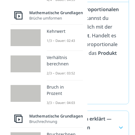
Auch einen
antiproportionalen
Mathematische Grundlagen
Zusammenhang kannst du
Brüche umformen
überprüfen. Nämlich mit der
Kehrwert
Produktgleichheit
. Handelt es
1/3 – Dauer: 02:43
sich um eine antiproportionale
Zuordnung ist, ist das
Produkt
Verhältnis
immer
gleich
:
berechnen
2/3 – Dauer: 03:52
2,5 • 12 = 30
1 • 30 = 30
Bruch in
2 • 15 = 30
Prozent
3/3 – Dauer: 04:03
Mathematische Grundlagen
Dreisatz einfach erklärt —
Bruchrechnung
häufigste Fragen
Bruchrechnen