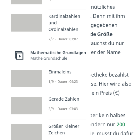
Der
Dreisatz
ist ein nützliches
Verfahren
in Mathe. Denn mit ihm
Kardinalzahlen
und
kannst du aus zwei gegebenen
Ordinalzahlen
Größen eine
fehlende Größe
7/7 – Dauer: 03:07
berechnen
. Dazu brauchst du nur
drei Schritte
— daher der Name
Mathematische Grundlagen
Mathe Grundschule
„Dreisatz“.
Einmaleins
Beispiel:
An der Käsetheke bezahlst
1/9 – Dauer: 04:23
du 17 € für 500 g Käse. Hier wird also
einer Menge (kg/g) ein Preis (€)
Gerade Zahlen
zugeordnet
.
2/9 – Dauer: 03:03
Nun möchtest du aber kein halbes
Kilo Käse kaufen, sondern nur
200
Größer Kleiner
Zeichen
Gramm
. Doch wie viel musst du dafür