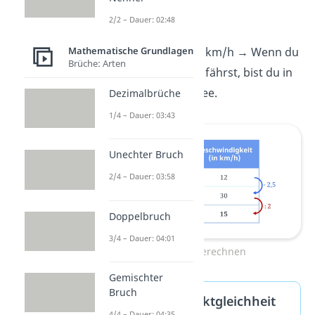
jedoch
durch 2
:
2/2 – Dauer: 02:48
1 h
• 2
= 2 h
Mathematische Grundlagen
30 km/h
: 2
= 15 km/h
→
Wenn du
Brüche: Arten
15 km/h
schnell fährst, bist du in
2 Stunden am See.
Dezimalbrüche
1/4 – Dauer: 03:43
Unechter Bruch
2/4 – Dauer: 03:58
Doppelbruch
3/4 – Dauer: 04:01
Dreisatz berechnen
Gemischter
Bruch
Probe — Produktgleichheit
4/4 – Dauer: 04:35