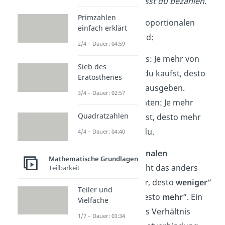
weniger
Geld musst du bezahlen.
Primzahlen
Beispiele für den proportionalen
einfach erklärt
Zusammenhang sind:
2/4 – Dauer: 04:59
Menge und Preis: Je mehr von
Sieb des
einem Produkt du kaufst, desto
Eratosthenes
mehr musst du ausgeben.
3/4 – Dauer: 02:57
Rezept und Zutaten: Je mehr
Quadratzahlen
Kuchen du backst, desto mehr
Mehl brauchst du.
4/4 – Dauer: 04:40
Beim
antiproportionalen
Mathematische Grundlagen
Zusammenhang sieht das anders
Teilbarkeit
aus. Es gilt: „Je
mehr
, desto
weniger
“
Teiler und
oder „Je
weniger
, desto
mehr
“. Ein
Vielfache
Beispiel dafür ist das Verhältnis
1/7 – Dauer: 03:34