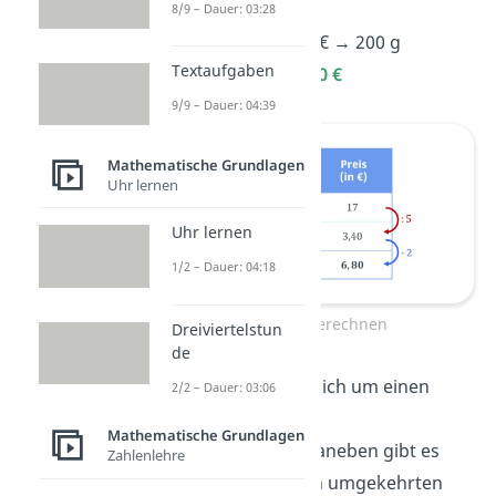
100 g
• 2
= 200 g
8/9 – Dauer: 03:28
3,40 €
•
2
= 6,80 €
→
200 g
Textaufgaben
Käse kosten
6,80 €
9/9 – Dauer: 04:39
Mathematische Grundlagen
Uhr lernen
Uhr lernen
1/2 – Dauer: 04:18
Dreisatz berechnen
Dreiviertelstun
de
Hierbei handelt es sich um einen
2/2 – Dauer: 03:06
proportionalen
Mathematische Grundlagen
Zusammenhang
. Daneben gibt es
Zahlenlehre
aber auch noch den umgekehrten