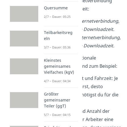
zwischen der Internetverbindung
Quersumme
und der Downloadzeit:
2/7 – Dauer: 05:25
Je
schneller
die Internetverbindung,
desto
kürzer
die Downloadzeit.
Teilbarkeitsreg
Je
langsamer
die Internetverbindung,
eln
desto
länger
die Downloadzeit.
3/7 – Dauer: 05:36
Weitere antiproportionale
Kleinstes
Zusammenhänge sind zum Beispiel:
gemeinsames
Vielfaches (kgV)
Geschwindigkeit und Fahrzeit: Je
4/7 – Dauer: 04:34
schneller du fährst, desto
Größter
weniger Zeit benötigst du für die
gemeinsamer
Strecke.
Teiler (ggT)
Arbeitsdauer und Anzahl der
5/7 – Dauer: 04:15
Arbeiter: Je mehr Arbeiter eine