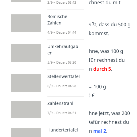
bezahlen? Das berechnest du mit
3/9 – Dauer: 03:43
dem
Dreisatz
:
Römische
Zahlen
1. Schritt:
Du weißt, dass du 500 g
Käse für 17 € bekommst.
4/9 – Dauer: 04:44
Umkehraufgab
2. Schritt
: Berechne, was 100 g
en
Käse kosten. Dafür rechnest du
5/9 – Dauer: 03:30
auf beiden Seiten
durch 5
.
Stellenwerttafel
500 g
: 5
= 100 g
17 €
:
5
= 3,40 €
→
100 g
6/9 – Dauer: 04:28
Käse kosten 3,40 €
Zahlenstrahl
3. Schritt:
Berechne jetzt, was 200
7/9 – Dauer: 04:31
g Käse kosten. Dafür rechnest du
Hundertertafel
auf beiden Seiten
mal 2
.