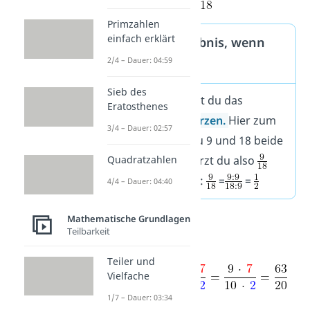
Primzahlen
einfach erklärt
Kürze das Ergebnis, wenn
2/4 – Dauer: 04:59
möglich
Sieb des
Manchmal, kannst du das
Eratosthenes
Ergebnis noch
kürzen.
Hier zum
3/4 – Dauer: 02:57
Beispiel kannst du 9 und 18 beide
Quadratzahlen
durch 9 teilen. Kürzt du also
mit 9, erhältst du:
=
=
4/4 – Dauer: 04:40
Mathematische Grundlagen
Weitere Beispiele:
Teilbarkeit
Teiler und
Vielfache
1/7 – Dauer: 03:34