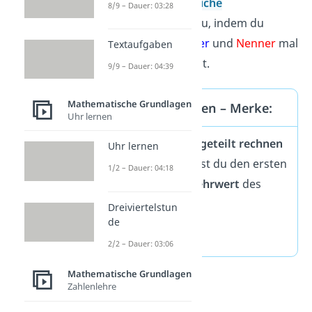
Erinnerung:
Brüche
8/9 – Dauer: 03:28
multiplizierst
du, indem du
Zähler
mal
Zähler
und
Nenner
mal
Textaufgaben
Nenner
rechnest.
9/9 – Dauer: 04:39
Mathematische Grundlagen
Brüche dividieren – Merke:
Uhr lernen
Wenn du
Brüche geteilt rechnen
Uhr lernen
willst, multiplizierst du den ersten
1/2 – Dauer: 04:18
Bruch mit dem
Kehrwert
des
zweiten Bruchs.
Dreiviertelstun
de
2/2 – Dauer: 03:06
Mathematische Grundlagen
Zahlenlehre