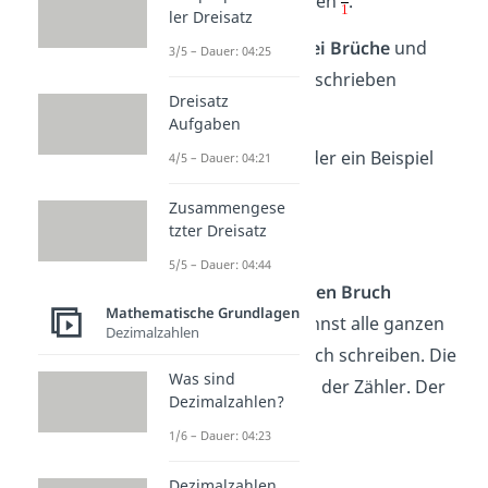
als Bruch geschrieben
.
ler Dreisatz
Danach hast du
zwei Brüche
und
3/5 – Dauer: 04:25
kannst wie oben beschrieben
Dreisatz
vorgehen.
Aufgaben
Schau dir dazu wieder ein Beispiel
4/5 – Dauer: 04:21
an:
Zusammengese
tzter Dreisatz
5/5 – Dauer: 04:44
1. Ganze Zahl in einen Bruch
Mathematische Grundlagen
umwandeln:
Du kannst alle ganzen
Dezimalzahlen
Zahlen auch als Bruch schreiben. Die
Was sind
ganze Zahl ist dabei der Zähler. Der
Dezimalzahlen?
Nenner ist die 1.
1/6 – Dauer: 04:23
Dezimalzahlen