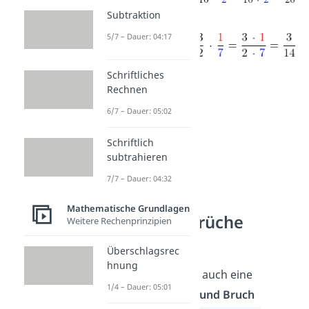
Subtraktion
5/7 – Dauer: 04:17
Schriftliches
Rechnen
6/7 – Dauer: 05:02
Schriftlich
subtrahieren
7/7 – Dauer: 04:32
Mathematische Grundlagen
Gemischte Brüche
Weitere Rechenprinzipien
dividieren
Überschlagsrec
hnung
Manchmal sollst du auch eine
1/4 – Dauer: 05:01
Mischung aus Zahl und Bruch