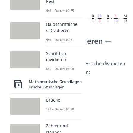
Rest
4/6 – Dauer: 02:55
Halbschriftliche
s Dividieren
Brüche dividieren —
5/6 – Dauer: 02:51
Übungen
Schriftlich
dividieren
Hier kannst du das Brüche-dividieren
6/6 – Dauer: 04:58
nochmal selbst üben:
Mathematische Grundlagen
Brüche: Grundlagen
Brüche
1/2 – Dauer: 04:30
Zähler und
Nenner