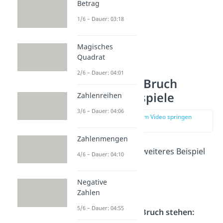
Betrag
1/6 – Dauer: 03:18
Magisches
Quadrat
2/6 – Dauer: 04:01
Bruch durch Bruch
teilen — Beispiele
Zahlenreihen
3/6 – Dauer: 04:06
zur Stelle im Video springen
(01:11)
Zahlenmengen
Schau dir noch ein weiteres Beispiel
4/6 – Dauer: 04:10
an:
Negative
Zahlen
5/6 – Dauer: 04:55
1. Lass den ersten Bruch stehen: