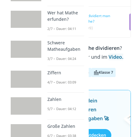
Wer hat Mathe
Wie dividiert man
erfunden?
Brüche?
(00:09)
2/7 – Dauer: 04:11
Schwere
Wie kannst du
Brüche dividieren
?
Matheaufgaben
Das erfährst du hier und im
Video.
3/7 – Dauer: 04:24
Klasse 5
Klasse 6
Klasse 7
Ziffern
4/7 – Dauer: 03:09
Zahlen
Jetzt neu: Teste dein
Wissen mit unseren
5/7 – Dauer: 04:12
kostenlosen Aufgaben 🚀
Große Zahlen
Aufgaben entdecken
6/7 – Dauer: 03:38