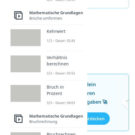
Mathematische Grundlagen
Brüche umformen
Kehrwert
1/3 – Dauer: 02:43
Verhältnis
berechnen
2/3 – Dauer: 03:52
Jetzt neu: Teste dein
Bruch in
Wissen mit unseren
Prozent
kostenlosen Aufgaben 🚀
3/3 – Dauer: 04:03
Mathematische Grundlagen
Aufgaben entdecken
Bruchrechnung
Bruchrechnen