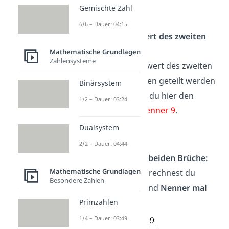
Gemischte Zahl
6/6 – Dauer: 04:15
2. Bilde den Kehrwert des zweiten
Bruchs:
Mathematische Grundlagen
Zahlensysteme
Berechne den Kehrwert des zweiten
Bruchs
, durch den geteilt werden
Binärsystem
soll. Dafür tauschst du hier den
1/2 – Dauer: 03:24
Zähler 3
mit dem
Nenner 9
.
Dualsystem
2/2 – Dauer: 04:44
3. Multipliziere die beiden Brüche:
Mathematische Grundlagen
Beim Multiplizieren rechnest du
Besondere Zahlen
Zähler mal Zähler
und
Nenner mal
Nenner
Primzahlen
1/4 – Dauer: 03:49