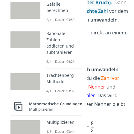
dividieren
(Gemischter Bruch).
Dann
Gefälle
berechnen
musst du die
gemischte Zahl
vor dem
Teilen in einen Bruch
umwandeln
.
2/4 – Dauer: 03:59
Schau dir das wieder direkt an einem
Rationale
Zahlen
Beispiel an:
addieren und
subtrahieren
3/4 – Dauer: 04:21
1. Gemischten Bruch umwandeln:
Trachtenberg
Dazu multiplizierst du die
Zahl vor
Methode
dem Bruch
mit dem
Nenner
und
4/4 – Dauer: 03:31
addierst sie zum
Zähler
. Das wird
dein neuer Zähler. Der Nenner bleibt
Mathematische Grundlagen
Multiplizieren
dabei immer gleich.
Multiplizieren
1/6 – Dauer: 03:44