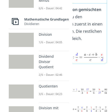
Minus
6/6 – Dauer: 04:42
Bei der
Division von gemischten
Brüchen
musst du den
Mathematische Grundlagen
gemischten Bruch zuerst in einen
Dividieren
Bruch umwandeln. Die restlichen
Division
Schritte bleiben gleich.
1/6 – Dauer: 04:05
Dividend
Divisor
Quotient
Weitere Beispiele:
2/6 – Dauer: 02:46
Quotienten
3/6 – Dauer: 04:23
Division mit