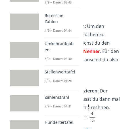
3/9 – Dauer: 03:43
Römische
Zahlen
Kehrwert bilden:
Um den
4/9 – Dauer: 04:44
Kehrwert
von Brüchen zu
berechnen, tauschst du den
Umkehraufgab
en
Zähler
und den
Nenner
. Für den
Kehrwert von
tauschst du also
5/9 – Dauer: 03:30
die
3
und die
4
:
Stellenwerttafel
6/9 – Dauer: 04:28
Brüche multiplizieren:
Den
Zahlenstrahl
neuen Bruch musst du dann mal
7/9 – Dauer: 04:31
den ersten Bruch
rechnen.
Hundertertafel