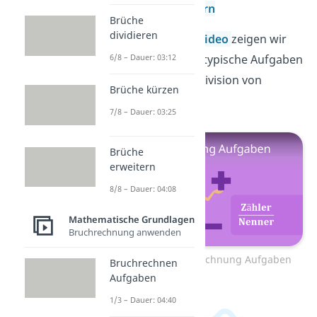
Brüche erweitern
Brüche
dividieren
In einem anderen
Video
zeigen wir
dir außerdem viele typische Aufgaben
6/8 – Dauer: 03:12
mit Lösungen zur Division von
Brüche kürzen
Brüchen.
7/8 – Dauer: 03:25
Brüche
erweitern
8/8 – Dauer: 04:08
Mathematische Grundlagen
Bruchrechnung anwenden
Zum Video: Bruchrechnung Aufgaben
Bruchrechnen
Aufgaben
1/3 – Dauer: 04:40