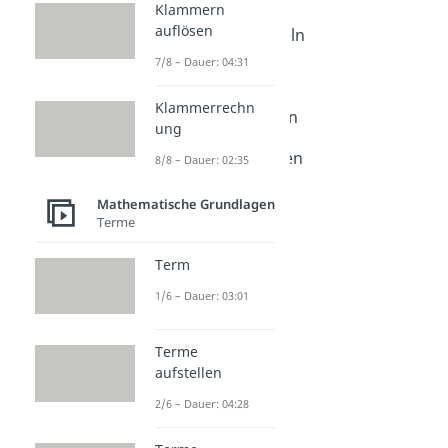
Klammern
Dauer: 04:26
auflösen
Bruchrechnen Regeln
Dauer: 04:42
7/8 – Dauer: 04:31
Brüche addieren
Dauer: 04:44
Klammerrechn
Brüche subtrahieren
ung
Dauer: 04:20
Brüche multiplizieren
8/8 – Dauer: 02:35
Dauer: 04:14
Brüche dividieren
Mathematische Grundlagen
Dauer: 03:12
Terme
Brüche kürzen
Dauer: 03:25
Term
Brüche erweitern
1/6 – Dauer: 03:01
Dauer: 04:08
Terme
aufstellen
2/6 – Dauer: 04:28