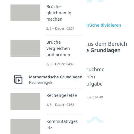
Brüche
gleichnamig
machen
zur Videoseite: Brüche dividieren
2/3 – Dauer: 02:51
Brüche
Beliebte Inhalte aus dem Bereich
vergleichen
Mathematische Grundlagen
und ordnen
3/3 – Dauer: 04:43
Brüche
Brüche
Bruchrec
kürzen
erweiter
hnen
Mathematische Grundlagen
Rechenregeln
Dauer: 03:25
n
Aufgabe
Dauer: 04:08
n
Rechengesetze
Dauer: 04:40
1/8 – Dauer: 03:58
Kommutativges
etz