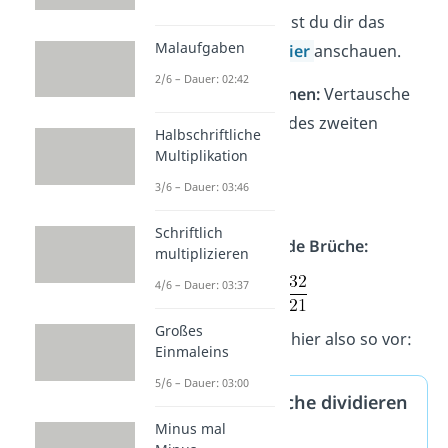
Tipp:
Genauer kannst du dir das
Malaufgaben
Umwandeln
auch
hier
anschauen.
2/6 – Dauer: 02:42
2. Kehrwert berechnen:
Vertausche
Zähler und Nenner des zweiten
Halbschriftliche
Bruchs.
Multiplikation
3/6 – Dauer: 03:46
Schriftlich
3. Multipliziere beide Brüche:
multiplizieren
4/6 – Dauer: 03:37
Großes
Allgemein gehst du hier also so vor:
Einmaleins
5/6 – Dauer: 03:00
Gemischte Brüche dividieren
Minus mal
— Merke