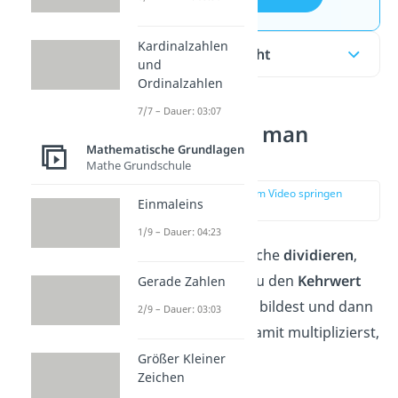
Kardinalzahlen
Inhaltsübersicht
und
Ordinalzahlen
7/7 – Dauer: 03:07
Wie dividiert man
Mathematische Grundlagen
Brüche?
Mathe Grundschule
zur Stelle im Video springen
Einmaleins
(00:09)
1/9 – Dauer: 04:23
Du kannst zwei Brüche
dividieren
,
also teilen, indem du den
Kehrwert
Gerade Zahlen
des zweiten Bruchs bildest und dann
2/9 – Dauer: 03:03
den ersten Bruch damit multiplizierst,
also mal rechnest.
Größer Kleiner
Zeichen
Beispiel: