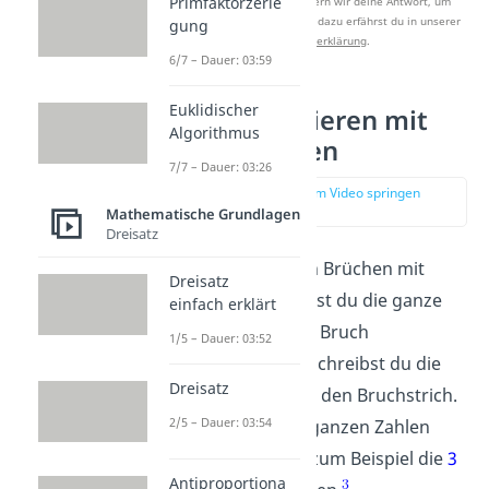
Primfaktorzerle
Nach Beantwortung speichern wir deine Antwort, um
Studyflix zu verbessern. Mehr dazu erfährst du in unserer
gung
Datenschutzerklärung
.
6/7 – Dauer: 03:59
Euklidischer
Brüche dividieren mit
Algorithmus
ganzen Zahlen
7/7 – Dauer: 03:26
zur Stelle im Video springen
(02:09)
Mathematische Grundlagen
Dreisatz
Beim Dividieren von Brüchen mit
Dreisatz
ganzen Zahlen
musst du die ganze
einfach erklärt
Zahl zuerst in einen Bruch
1/5 – Dauer: 03:52
umwandeln
. Dazu schreibst du die
Dreisatz
Zahl als
Zähler
über den Bruchstrich.
2/5 – Dauer: 03:54
Der
Nenner
ist bei ganzen Zahlen
immer die
1
. So ist zum Beispiel die
3
Antiproportiona