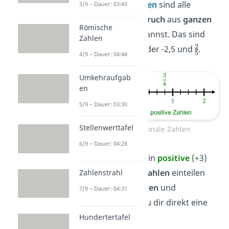
Die
rationalen Zahlen
sind alle
3/9 – Dauer: 03:43
Zahlen, die du
als Bruch
aus
ganzen
Römische
Zahlen
schreiben kannst. Das sind
Zahlen
beispielsweise 10 oder -2,5 und
.
4/9 – Dauer: 04:44
Umkehraufgab
en
5/9 – Dauer: 03:30
Stellenwerttafel
Zeitstrahl rationale Zahlen
6/9 – Dauer: 04:28
Du kannst sie noch in
positive
(
+
3)
und
negative
(
–
3)
Zahlen
einteilen
Zahlenstrahl
und sie auch
addieren
und
7/9 – Dauer: 04:31
subtrahieren.
Schau dir direkt eine
Aufgabe an:
Hundertertafel