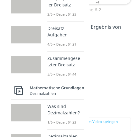
ler Dreisatz
Rechnung 6-2
3/5 – Dauer: 04:25
So erreichst du dein Ergebnis von
Dreisatz
Aufgaben
3,8.
4/5 – Dauer: 04:21
Zusammengese
tzter Dreisatz
5/5 – Dauer: 04:44
Mathematische Grundlagen
Dezimalzahlen
Was sind
Beispiel 2:
Dezimalzahlen?
zur Stelle im Video springen
1/6 – Dauer: 04:23
(02:38)
Dezimalzahlen