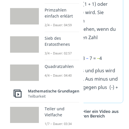
eine Zahl addiert (1 + 1) oder
Primzahlen
subtrahiert (1 – 1) wird. Sie
einfach erklärt
können aber auch
2/4 – Dauer: 04:59
nebeneinander stehen, wenn du
mit einer negativen Zahl
Sieb des
Eratosthenes
rechnest:
3/4 – Dauer: 02:57
3
+
(
–
7) = 3
–
7 =
–
4
Quadratzahlen
Merke:
Aus minus und plus wird
4/4 – Dauer: 04:40
minus (-) + (+) = -. Aus minus und
minus wird dahingegen plus (-) +
Mathematische Grundlagen
(-) = +.
Teilbarkeit
Teiler und
Studyflix vernetzt: Hier ein Video aus
Vielfache
einem anderen Bereich
1/7 – Dauer: 03:34