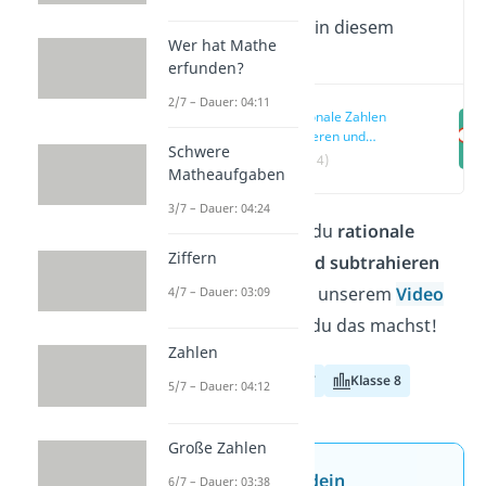
Wichtige Inhalte in diesem
Wer hat Mathe
Video
erfunden?
2/7 – Dauer: 04:11
Rationale Zahlen
addieren und
Schwere
subtrahieren einfach
(00:14)
Matheaufgaben
erklärt
3/7 – Dauer: 04:24
Du fragst dich, wie du
rationale
Ziffern
Zahlen addieren und subtrahieren
kannst? Hier
und in unserem
Video
4/7 – Dauer: 03:09
zeigen wir dir, wie du das machst!
Zahlen
Klasse 6
Klasse 7
Klasse 8
5/7 – Dauer: 04:12
Große Zahlen
Jetzt neu: Teste dein
6/7 – Dauer: 03:38