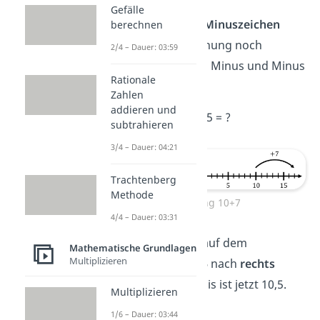
Gefälle
Wegen der
beiden Minuszeichen
berechnen
kannst du die Rechnung noch
2/4 – Dauer: 03:59
vereinfachen
. Denn Minus und Minus
Rationale
ergibt
Plus
:
Zahlen
addieren und
10 + 0,5 = ?
subtrahieren
3/4 – Dauer: 04:21
Trachtenberg
Methode
Rechnung 10+7
4/4 – Dauer: 03:31
Danach kannst du auf dem
Mathematische Grundlagen
Multiplizieren
Zahlenstrahl
um 0,5
nach
rechts
gehen. Dein Ergebnis ist jetzt 10,5.
Multiplizieren
1/6 – Dauer: 03:44