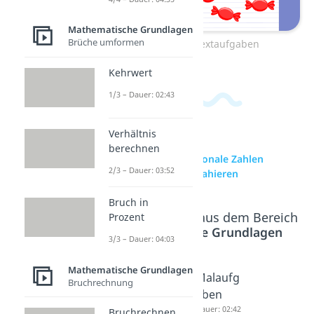
Mathematische Grundlagen
Brüche umformen
zum Video: Textaufgaben
Kehrwert
1/3 – Dauer: 02:43
Verhältnis
berechnen
zur Videoseite: Rationale Zahlen
2/3 – Dauer: 03:52
addieren und subtrahieren
Bruch in
Beliebte Inhalte aus dem Bereich
Prozent
Mathematische Grundlagen
3/3 – Dauer: 04:03
Mathematische Grundlagen
Trachten
Multiplizi
Malaufg
Bruchrechnung
berg
eren
aben
Methode
Dauer: 03:44
Dauer: 02:42
Bruchrechnen