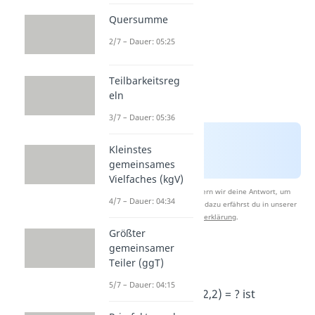
Quersumme
2/7 – Dauer: 05:25
Teilbarkeitsreg
eln
3/7 – Dauer: 05:36
Kleinstes
gemeinsames
Vielfaches (kgV)
Nach Beantwortung speichern wir deine Antwort, um
4/7 – Dauer: 04:34
Studyflix zu verbessern. Mehr dazu erfährst du in unserer
Datenschutzerklärung
.
Größter
gemeinsamer
Beispiel 1:
Teiler (ggT)
5/7 – Dauer: 04:15
Die Rechnung 6 + (-2,2) = ? ist
gegeben.