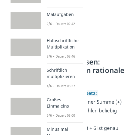
Malaufgaben
2/6 – Dauer: 02:42
Halbschriftliche
Multiplikation
3/6 – Dauer: 03:46
Expertenwissen:
Rechenregeln rationale
Schriftlich
multiplizieren
Zahlen
4/6 – Dauer: 03:37
Kommutativgesetz:
Großes
Du kannst bei einer Summe (+)
Einmaleins
die einzelnen Zahlen beliebig
5/6 – Dauer: 03:00
vertauschen.
Das bedeutet: 3 + 6 ist genau
Minus mal