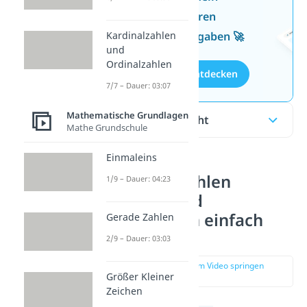
Wissen mit unseren
kostenlosen Aufgaben 🚀
Kardinalzahlen
und
Ordinalzahlen
Aufgaben entdecken
7/7 – Dauer: 03:07
Mathematische Grundlagen
Inhaltsübersicht
Mathe Grundschule
Einmaleins
Rationale Zahlen
1/9 – Dauer: 04:23
addieren und
subtrahieren einfach
Gerade Zahlen
erklärt
2/9 – Dauer: 03:03
zur Stelle im Video springen
Größer Kleiner
(00:14)
Zeichen