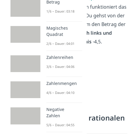
Betrag
10
rationaler Zahlen funktioniert das
1/6 – Dauer: 03:18
genau umgekehrt. Du gehst von der
Ausgangszahl 5,5
um den Betrag der
Magisches
zweiten Zahl 10
nach links und
Quadrat
erhältst das Ergebnis
-4,5.
2/6 – Dauer: 04:01
Zahlenreihen
3/6 – Dauer: 04:06
Zahlenmengen
4/6 – Dauer: 04:10
Negative
Zahlen
Addition von rationalen
Zahlen
5/6 – Dauer: 04:55