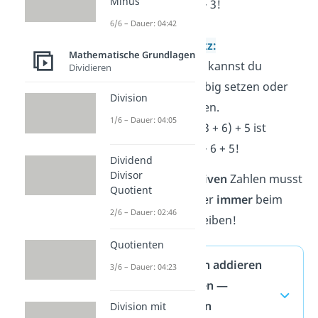
Minus
dasselbe wie 6 + 3!
6/6 – Dauer: 04:42
Assoziativgesetz:
Mathematische Grundlagen
Bei Summen (+)
kannst
du
Dividieren
Klammern beliebig setzen oder
Division
auch wegnehmen.
1/6 – Dauer: 04:05
Das bedeutet: (3 + 6) + 5 ist
dasselbe wie 3 + 6 + 5!
Dividend
Divisor
Achtung!
Bei
negativen
Zahlen musst
Quotient
du die
Klammer
aber
immer
beim
2/6 – Dauer: 02:46
Rechnen dazu schreiben!
Quotienten
Rationale Zahlen addieren
3/6 – Dauer: 04:23
und subtrahieren —
häufigste Fragen
Division mit