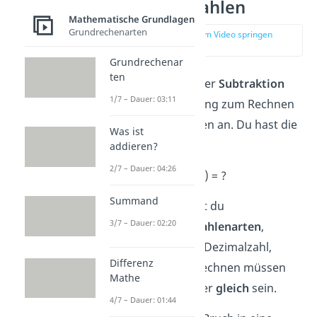
rationalen Zahlen
Mathematische Grundlagen
Grundrechenarten
zur Stelle im Video springen
(03:09)
Grundrechenar
ten
Schau dir auch zu der
Subtraktion
1/7 – Dauer: 03:11
eine Beispielrechnung zum Rechnen
mit rationalen Zahlen an. Du hast die
Was ist
Aufgabe
addieren?
2/7 – Dauer: 04:26
10-(-
) = ?
Summand
In dem Beispiel hast du
3/7 – Dauer: 02:20
unterschiedliche Zahlenarten
,
nämlich Bruch und Dezimalzahl,
Differenz
gegeben. Beim Berechnen müssen
Mathe
die
Zahlenarten
aber
gleich
sein.
4/7 – Dauer: 01:44