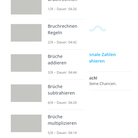
Dauer: 03:31
1/8 – Dauer: 04:26
Bruchrechnen
Regeln
2/8 – Dauer: 04:42
zur Videoseite: Rationale Zahlen
Brüche
addieren und subtrahieren
addieren
3/8 – Dauer: 04:44
Lernen lohnt sich!
Entdecke hier deine Chancen.
Brüche
subtrahieren
4/8 – Dauer: 04:20
Brüche
multiplizieren
5/8 – Dauer: 04:14