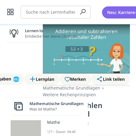
Suche
Neu: Karriere
Lernen lohnt sich!
Entdecke hier deine Chancen.
gaben
Lernplan
Merken
Link teilen
NEU
Mathematische Grundlagen
Weitere Rechenprinzipien
Rationale Zahlen
Mathematische Grundlagen
Was ist Mathe?
addieren und
subtrahieren
Mathe
1/7 – Dauer: 04:40