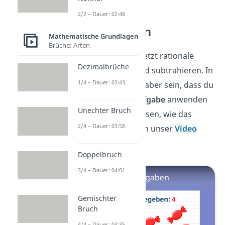
2/2 – Dauer: 02:48
Textaufgaben
Mathematische Grundlagen
Brüche: Arten
Klasse! Du kannst jetzt rationale
Dezimalbrüche
Zahlen addieren und subtrahieren. In
1/4 – Dauer: 03:43
der Schule kann es aber sein, dass du
das in einer
Textaufgabe
anwenden
Unechter Bruch
musst. Willst du wissen, wie das
2/4 – Dauer: 03:58
geht? Dann schau in unser
Video
dazu rein!
Doppelbruch
3/4 – Dauer: 04:01
Gemischter
Bruch
4/4 – Dauer: 04:35