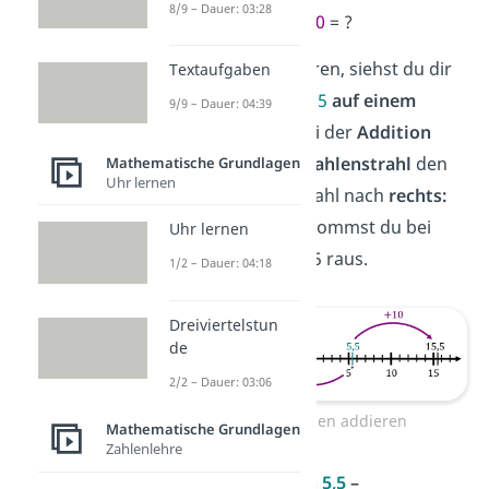
8/9 – Dauer: 03:28
5,5
+
10
= ?
Um sie durchzuführen, siehst du dir
Textaufgaben
die
Ausgangszahl 5,5
auf einem
9/9 – Dauer: 04:39
Zahlenstrahl
an. Bei der
Addition
gehst du
auf dem Zahlenstrahl
den
Mathematische Grundlagen
Uhr lernen
Betrag der ersten Zahl nach
rechts:
Also
10 Stellen
. So kommst du bei
Uhr lernen
dem
Ergebnis
+ 15,5 raus.
1/2 – Dauer: 04:18
Dreiviertelstun
de
2/2 – Dauer: 03:06
Rationale Zahlen addieren
Mathematische Grundlagen
Zahlenlehre
Bei der
Subtraktion
5,5
–