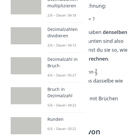
Jetzt hast du die Rechnung:
multiplizieren
2/6 – Dauer: 04:18
+
= ?
Dezimalzahlen
Die beiden Brüche haben
denselben
dividieren
Nenner.
Die Zahlen unten sind also
3/6 – Dauer: 04:12
gleich. Deshalb kannst du sie so, wie
sie sind,
zusammenrechnen
.
Dezimalzahl in
Bruch
Das Ergebnis ist dann
.
4/6 – Dauer: 05:27
Umgewandelt ist das dasselbe wie
eine 1.
Bruch in
Dezimalzahl
Mehr zum Rechnen mit Brüchen
5/6 – Dauer: 04:22
erfährst du
hier
!
Runden
6/6 – Dauer: 03:22
Subtraktion von