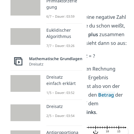
Primfaktorzerle
gung
Du siehst, hier soll eine negative Zahl
6/7 – Dauer: 03:59
addiert werden. Wie du schon weißt,
Euklidischer
ergeben
minus und plus
zusammen
Algorithmus
wieder
minus
. Das sieht dann so aus:
7/7 – Dauer: 03:26
6 – 2,2 = ?
Mathematische Grundlagen
Dreisatz
Mit der vereinfachten Rechnung
kannst du dann das Ergebnis
Dreisatz
einfach erklärt
bestimmen. Du gehst also von der
1/5 – Dauer: 03:52
Ausgangszahl 6
um den
Betrag
der
zweiten Zahl
2,2
auf dem
Dreisatz
Zahlenstrahl
nach
links
.
2/5 – Dauer: 03:54
Antiproportiona