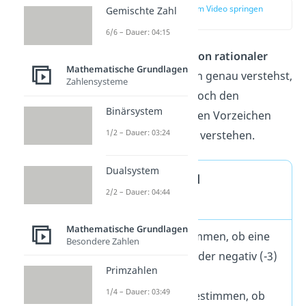
zur Stelle im Video springen
Gemischte Zahl
(01:24)
6/6 – Dauer: 04:15
Damit du die
Addition rationaler
Mathematische Grundlagen
Zahlen
an Beispielen genau verstehst,
Zahlensysteme
solltest du vorher noch den
Binärsystem
Unterschied zwischen Vorzeichen
1/2 – Dauer: 03:24
und Rechenzeichen verstehen.
Dualsystem
Vorzeichen und
2/2 – Dauer: 04:44
Rechenzeichen
Mathematische Grundlagen
Vorzeichen
bestimmen, ob eine
Besondere Zahlen
Zahl positiv (+4) oder negativ (-3)
Primzahlen
ist.
1/4 – Dauer: 03:49
Rechenzeichen
bestimmen, ob