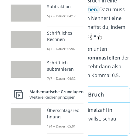
Du musst also den Bruch in eine
Subtraktion
Dezimalzahl
umformen.
Dazu muss
5/7 – Dauer: 04:17
der
Bruch
unten
(im Nenner)
eine
Zehn
haben. Das schaffst du, indem
Schriftliches
du mit 5
erweiterst
:
=
Rechnen
Die Anzahl der Nullen unten
6/7 – Dauer: 05:02
bestimmt die
Nachkommastellen
der
Schriftlich
Dezimalzahl. Die 5 steht dann also
subtrahieren
eine Stelle nach dem Komma: 0,5.
7/7 – Dauer: 04:32
Mathematische Grundlagen
Dezimalzahl in Bruch
Weitere Rechenprinzipien
Wenn du von Dezimalzahl in
Überschlagsrec
hnung
Bruch umformen willst, schau
1/4 – Dauer: 05:01
hier
vorbei!