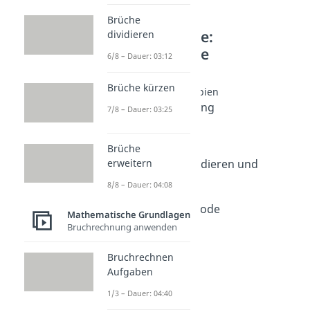
Brüche
Weitere Inhalte:
dividieren
Mathematische
6/8 – Dauer: 03:12
Grundlagen
Brüche kürzen
Weitere Rechenprinzipien
Überschlagsrechnung
7/8 – Dauer: 03:25
Dauer: 05:01
Gefälle berechnen
Brüche
Dauer: 03:59
erweitern
Rationale Zahlen addieren und
subtrahieren
8/8 – Dauer: 04:08
Dauer: 04:21
Trachtenberg Methode
Mathematische Grundlagen
Dauer: 03:31
Bruchrechnung anwenden
Bruchrechnen
Aufgaben
1/3 – Dauer: 04:40