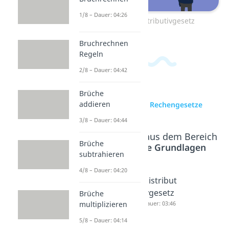
1/8 – Dauer: 04:26
Zum Video: Distributivgesetz
Bruchrechnen
Regeln
2/8 – Dauer: 04:42
Brüche
addieren
zur Videoseite: Rechengesetze
3/8 – Dauer: 04:44
Beliebte Inhalte aus dem Bereich
Brüche
Mathematische Grundlagen
subtrahieren
4/8 – Dauer: 04:20
Kommut
Assoziati
Distribut
ativgeset
vgesetz
ivgesetz
Brüche
z
Dauer: 03:37
Dauer: 03:46
multiplizieren
Dauer: 03:31
5/8 – Dauer: 04:14