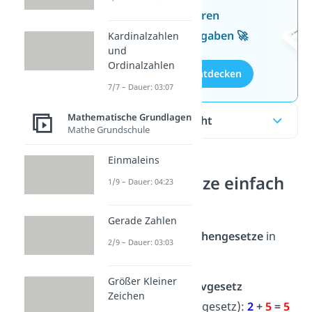
Wissen mit unseren
kostenlosen Aufgaben 🚀
Kardinalzahlen
und
Ordinalzahlen
Aufgaben entdecken
7/7 – Dauer: 03:07
Mathematische Grundlagen
Inhaltsübersicht
Mathe Grundschule
Einmaleins
Rechengesetze einfach
1/9 – Dauer: 04:23
erklärt
Gerade Zahlen
Die wichtigsten
Rechengesetze
in
2/9 – Dauer: 03:03
Mathe
sind
Größer Kleiner
das
Kommutativgesetz
Zeichen
(Vertauschungsgesetz):
2
+
5
=
5