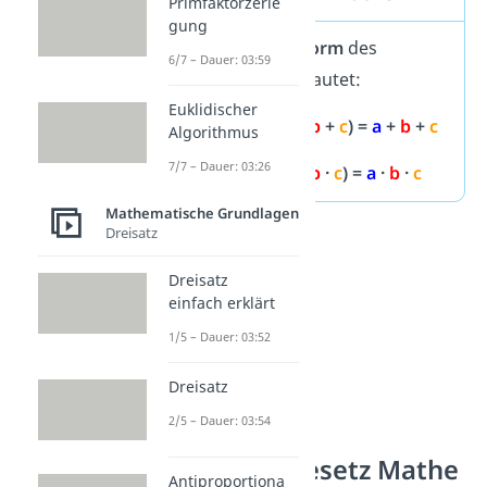
Primfaktorzerle
gung
Die
allgemeine Form
des
6/7 – Dauer: 03:59
Rechengesetzes lautet:
Euklidischer
(
a
+
b
) +
c
=
a
+ (
b
+
c
) =
a
+
b
+
c
Algorithmus
7/7 – Dauer: 03:26
(
a
·
b
) ·
c
=
a
· (
b
·
c
) =
a
·
b
·
c
Mathematische Grundlagen
Dreisatz
Dreisatz
einfach erklärt
1/5 – Dauer: 03:52
Dreisatz
2/5 – Dauer: 03:54
Distributivgesetz Mathe
Antiproportiona