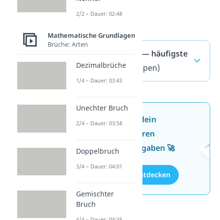
2/2 – Dauer: 02:48
Mathematische Grundlagen
Brüche: Arten
Rechengesetze — häufigste
Dezimalbrüche
Fragen
(ausklappen)
1/4 – Dauer: 03:43
Unechter Bruch
Jetzt neu: Teste dein
2/4 – Dauer: 03:58
Wissen mit unseren
kostenlosen Aufgaben 🚀
Doppelbruch
3/4 – Dauer: 04:01
Aufgaben entdecken
Gemischter
Bruch
4/4 – Dauer: 04:35