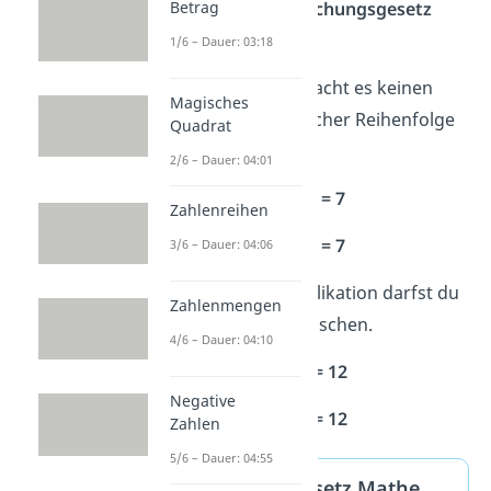
Betrag
du es auch
Vertauschungsgesetz
nennen.
1/6 – Dauer: 03:18
In einer Aufgabe macht es keinen
Magisches
Unterschied, in welcher Reihenfolge
Quadrat
du addierst.
2/6 – Dauer: 04:01
2
+
5
= 7
Zahlenreihen
5
+
2
= 7
3/6 – Dauer: 04:06
Auch bei der Multiplikation darfst du
Zahlenmengen
beide Zahlen vertauschen.
4/6 – Dauer: 04:10
4
·
3
= 12
Negative
3
·
4
= 12
Zahlen
5/6 – Dauer: 04:55
Kommutativgesetz Mathe