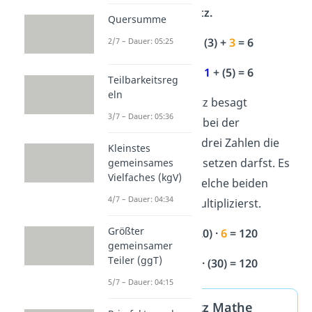
Verknüpfungsgesetz.
Quersumme
(
1
+
2
) +
3
= (3) +
3
= 6
2/7 – Dauer: 05:25
1
+ (
2
+
3
) =
1
+ (5) = 6
Teilbarkeitsreg
eln
Das Assoziativgesetz besagt
3/7 – Dauer: 05:36
außerdem, dass du bei der
Multiplikation
von drei Zahlen die
Kleinstes
Klammern
beliebig
setzen darfst. Es
gemeinsames
Vielfaches (kgV)
spielt keine Rolle, welche beiden
4/7 – Dauer: 04:34
Zahlen du zuerst multiplizierst.
Größter
(
4
·
5
) ·
6
= (20) ·
6
= 120
gemeinsamer
Teiler (ggT)
4
· (
5
·
6
) =
4
· (30) = 120
5/7 – Dauer: 04:15
Assoziativgesetz Mathe