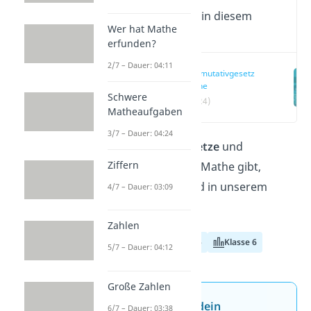
Wichtige Inhalte in diesem
Wer hat Mathe
Video
erfunden?
2/7 – Dauer: 04:11
Kommutativgesetz
Mathe
Schwere
(00:24)
Matheaufgaben
3/7 – Dauer: 04:24
Welche
Rechengesetze
und
Ziffern
Rechenregeln es in Mathe gibt,
erfährst du hier und in unserem
4/7 – Dauer: 03:09
Video!
Zahlen
Klasse 4
Klasse 5
Klasse 6
5/7 – Dauer: 04:12
Große Zahlen
Jetzt neu: Teste dein
6/7 – Dauer: 03:38