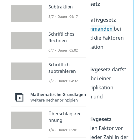
Kommutativgesetz
Subtraktion
5/7 – Dauer: 04:17
Mit dem
Kommutativgesetz
kannst du die
Summanden
bei
Schriftliches
einer Addition und die Faktoren
Rechnen
bei einer Multiplikation
6/7 – Dauer: 05:02
vertauschen.
Schriftlich
Mit dem
Assoziativgesetz
darfst
subtrahieren
du die Klammern bei einer
7/7 – Dauer: 04:32
Addition und Multiplikation
Mathematische Grundlagen
beliebig umsetzen und
Weitere Rechenprinzipien
vertauschen.
Überschlagsrec
Bei dem
Distributivgesetz
hnung
multiplizierst du den Faktor vor
1/4 – Dauer: 05:01
der Klammer mit jeder Zahl in der