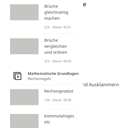
Mathematische
Brüche
Grundlagen
gleichnamig
machen
Rechenregeln
Rechengesetze
2/3 – Dauer: 02:51
Dauer: 03:58
Kommutativgesetz
Brüche
Dauer: 03:31
vergleichen
Assoziativgesetz
und ordnen
Dauer: 03:37
Distributivgesetz
3/3 – Dauer: 04:43
Dauer: 03:46
Punkt vor Strich
Mathematische Grundlagen
Rechenregeln
Dauer: 03:35
Ausmultiplizieren und Ausklammern
Rechengesetze
Dauer: 04:33
Klammern auflösen
1/8 – Dauer: 03:58
Dauer: 04:31
Klammerrechnung
Dauer: 02:35
Kommutativges
etz