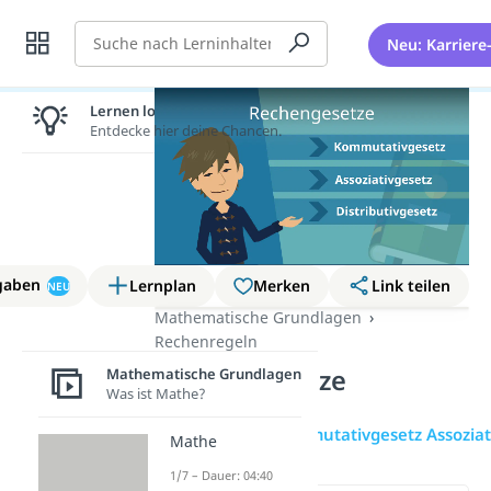
Suche
Neu: Karriere
Lernen lohnt sich!
Entdecke hier deine Chancen.
gaben
Lernplan
Merken
Link teilen
NEU
Mathematische Grundlagen
Rechenregeln
Rechengesetze
Mathematische Grundlagen
Was ist Mathe?
Übersicht
Kommutativgesetz Assoziati
Mathe
1/7 – Dauer: 04:40