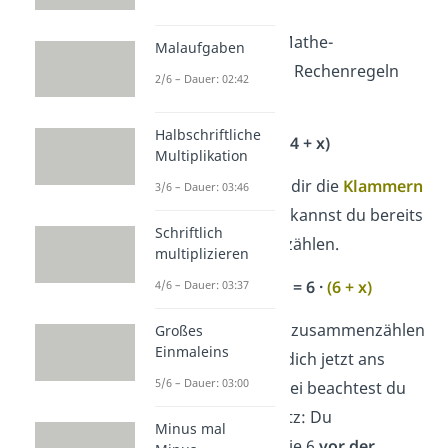
Sehen wir uns die Mathe-
Malaufgaben
Rechengesetze und Rechenregeln
2/6 – Dauer: 02:42
einmal genauer an.
Halbschriftliche
6 · (2 + 4 + x)
Multiplikation
Als Erstes siehst du dir die
Klammern
3/6 – Dauer: 03:46
an. In der Klammer kannst du bereits
Schriftlich
2
und
4
zusammenzählen.
multiplizieren
6 ·
(2 + 4 + x)
= 6 ·
(6 + x)
4/6 – Dauer: 03:37
Da du 6 und x nicht zusammenzählen
Großes
Einmaleins
kannst, machst du dich jetzt ans
5/6 – Dauer: 03:00
Multiplizieren
. Dabei beachtest du
das Distributivgesetz: Du
Minus mal
multiplizierst also die 6
vor der