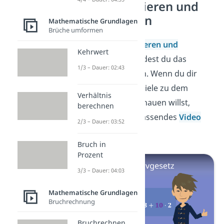
Ausmultiplizieren und
Ausklammern
Mathematische Grundlagen
Brüche umformen
Beim
Ausmultiplizieren und
Kehrwert
Ausklammern
wendest du das
1/3 – Dauer: 02:43
Distributivgesetz an. Wenn du dir
noch ein paar Beispiele zu dem
Verhältnis
Mathe Gesetz anschauen willst,
berechnen
haben wir dir ein passendes
Video
2/3 – Dauer: 03:52
vorbereitet.
Bruch in
Prozent
3/3 – Dauer: 04:03
Mathematische Grundlagen
Bruchrechnung
Bruchrechnen