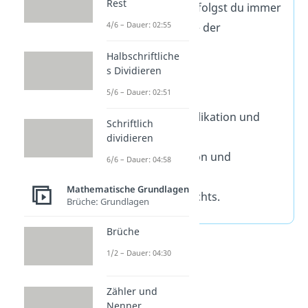
Rest
Beim Rechnen befolgst du immer
4/6 – Dauer: 02:55
diese Reihenfolge der
Rechenregeln:
Halbschriftliche
s Dividieren
Klammer.
5/6 – Dauer: 02:51
Potenzen.
Punkt (Multiplikation und
Schriftlich
Division).
dividieren
Strich (Addition und
6/6 – Dauer: 04:58
Subtraktion).
Mathematische Grundlagen
Links nach rechts.
Brüche: Grundlagen
Brüche
1/2 – Dauer: 04:30
Zähler und
Nenner