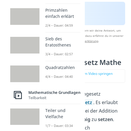
Primzahlen
einfach erklärt
2/4 – Dauer: 04:59
Nach Beantwortung speichern wir deine Antwort, um
Studyflix zu verbessern. Mehr dazu erfährst du in unserer
Sieb des
Datenschutzerklärung
.
Eratosthenes
3/4 – Dauer: 02:57
Assoziativgesetz Mathe
Quadratzahlen
zur Stelle im Video springen
4/4 – Dauer: 04:40
(01:16)
Mathematische Grundlagen
Das nächste Rechengesetz
Teilbarkeit
heißt
Assoziativgesetz
. Es erlaubt
dir, die
Klammern
bei der Addition
Teiler und
Vielfache
dreier Zahlen
beliebig
zu
setzen
.
1/7 – Dauer: 03:34
Deshalb heißt es auch