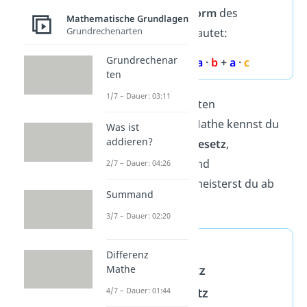
Die
allgemeine Form
des
Mathematische Grundlagen
Grundrechenarten
Rechengesetzes lautet:
Grundrechenar
a
· (
b
+
c
) =
a
·
b
+
a
·
c
ten
1/7 – Dauer: 03:11
Spitze! Die wichtigsten
Rechengesetze in Mathe kennst du
Was ist
addieren?
jetzt.
Kommutativgesetz
,
Assoziativgesetz
und
2/7 – Dauer: 04:26
Distributivgesetz
meisterst du ab
Summand
jetzt mit Links!
3/7 – Dauer: 02:20
Rechengesetze
Differenz
Assoziativgesetz
Mathe
Distributivgesetz
4/7 – Dauer: 01:44