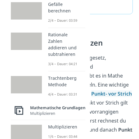
Gefälle
Klammer.
berechnen
2/4 – Dauer: 03:59
Rechnen mit
Rationale
Rechengesetzen
Zahlen
addieren und
subtrahieren
Neben Kommutativgesetz,
3/4 – Dauer: 04:21
Assoziativgesetz und
Distributivgesetz gibt es in Mathe
Trachtenberg
weitere Rechenregeln. Eine wichtige
Methode
Mathe-Regel lautet:
Punkt- vor Strich
4/4 – Dauer: 03:31
. Aber Achtung: Punkt vor Strich
gilt
Mathematische Grundlagen
nur, wenn es keine vorrangigen
Multiplizieren
Klammern gibt. Zuerst rechnest du
Multiplizieren
also die
Klammern
und danach
Punkt
1/6 – Dauer: 03:44
vor Strich
.