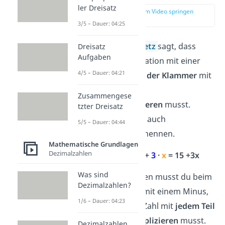
ler Dreisatz
zur Stelle im Video springen
(02:29)
3/5 – Dauer: 04:25
Das
Distributivgesetz
sagt, dass
Dreisatz
Aufgaben
du
bei der Multiplikation mit einer
4/5 – Dauer: 04:21
Klammer
jeden
Teil der Klammer
mit
dem Teil
vor
der
Zusammengese
Klammer
multiplizieren
musst.
tzter Dreisatz
Daher kannst du es auch
5/5 – Dauer: 04:44
Verteilungsgesetz
nennen.
Mathematische Grundlagen
Dezimalzahlen
3
· (
5
+
x
) =
3
·
5
+
3
·
x
= 15 +3x
Was sind
Besonders aufpassen musst du beim
Dezimalzahlen?
Klammer auflösen mit einem Minus,
1/6 – Dauer: 04:23
da du die negative Zahl mit
jedem
Teil
der Klammer multiplizieren
musst.
Dezimalzahlen