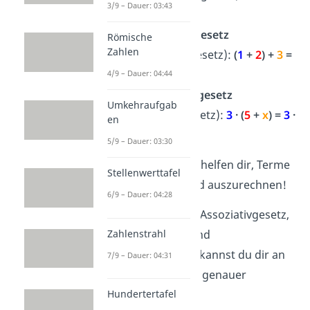
3/9 – Dauer: 03:43
+
2
das
Assoziativgesetz
Römische
Zahlen
(Verbindungsgesetz):
(
1
+
2
) +
3
=
1
+ (
2
+
3
)
4/9 – Dauer: 04:44
das
Distributivgesetz
Umkehraufgab
(Verteilungsgesetz):
3
· (
5
+
x
) =
3
·
en
5
+
3
·
x
5/9 – Dauer: 03:30
Die
Mathe Gesetze
helfen dir, Terme
Stellenwerttafel
zu vereinfachen und auszurechnen!
6/9 – Dauer: 04:28
Die Rechengesetze Assoziativgesetz,
Zahlenstrahl
Distributivgesetz und
Kommutativgesetz kannst du dir an
7/9 – Dauer: 04:31
ein paar
Beispielen
genauer
Hundertertafel
anschauen!