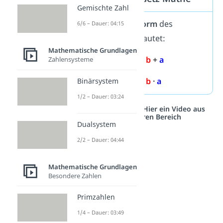
Gemischte Zahl
Die
allgemeine Form
des
6/6 – Dauer: 04:15
Rechengesetzes lautet:
Mathematische Grundlagen
a
+
b
=
b
+
a
Zahlensysteme
a
·
b
=
b
·
a
Binärsystem
1/2 – Dauer: 03:24
Studyflix vernetzt: Hier ein Video aus
einem anderen Bereich
Dualsystem
2/2 – Dauer: 04:44
Mathematische Grundlagen
Besondere Zahlen
Primzahlen
1/4 – Dauer: 03:49