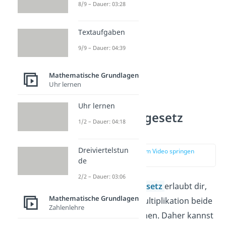
8/9 – Dauer: 03:28
Textaufgaben
9/9 – Dauer: 04:39
Mathematische Grundlagen
Uhr lernen
Uhr lernen
Kommutativgesetz
1/2 – Dauer: 04:18
Mathe
Dreiviertelstun
zur Stelle im Video springen
(00:24)
de
2/2 – Dauer: 03:06
Das
Kommutativgesetz
erlaubt dir,
Mathematische Grundlagen
bei Addition und Multiplikation beide
Zahlenlehre
Zahlen zu vertauschen. Daher kannst