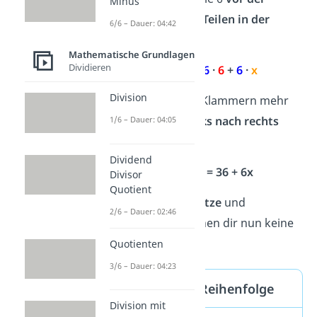
Minus
Klammer
mit
allen Teilen in der
6/6 – Dauer: 04:42
Klammer
.
Mathematische Grundlagen
Dividieren
6
· (
6
+
x
) =
6
·
6
+
6
·
x
Division
Jetzt hast du keine Klammern mehr
und kannst von
links nach rechts
1/6 – Dauer: 04:05
rechnen:
Dividend
6
·
6
+
6
·
x
= 36 + 6x
Divisor
Quotient
Spitze!
Mathe Gesetze
und
2/6 – Dauer: 02:46
Rechenregeln machen dir nun keine
Probleme mehr.
Quotienten
3/6 – Dauer: 04:23
Rechenregeln Reihenfolge
Division mit