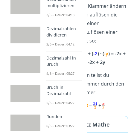
multiplizieren
Durch das
–
vor der Klammer ändern
sich beim Klammern auflösen die
2/6 – Dauer: 04:18
Vorzeichen der einzelnen
Dezimalzahlen
Klammerteile. Das Auflösen einer
dividieren
Minusklammer geht so:
3/6 – Dauer: 04:12
(
-2
)
· (
x
–
y
) = (
-2
) ·
x
+ (
-2
) · (
-y
) = -2x +
Dezimalzahl in
(-2) · (-y) = -2x + 2y
Bruch
4/6 – Dauer: 05:27
Auch bei der Division teilst du
jeden
Teil in der Klammer durch den
Bruch in
Teil hinter der Klammer.
Dezimalzahl
5/6 – Dauer: 04:22
(
34
+
x
) :
3
=
+
Runden
Distributivgesetz Mathe
6/6 – Dauer: 03:22