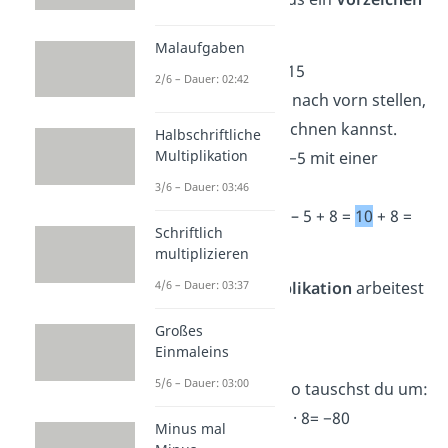
ist.
Malaufgaben
➡️Beispiel:
−5 + 8 + 15
2/6 – Dauer: 02:42
Du möchtest die 15 nach vorn stellen,
damit du leichter rechnen kannst.
Halbschriftliche
Multiplikation
Dann musst du die −5 mit einer
Klammer sichern:
3/6 – Dauer: 03:46
→
15 + (−5)
+ 8 = 15 – 5 + 8 =
10
+ 8 =
Schriftlich
18
multiplizieren
Auch bei der
Multiplikation
arbeitest
4/6 – Dauer: 03:37
du mit Klammern.
Großes
Einmaleins
➡️Beispiel:
−2 · 8 · 5
5/6 – Dauer: 03:00
−2 · 5 ergibt −10. Also tauschst du um:
→
5 · (−2)
· 8 =
(−10)
· 8= −80
Minus mal