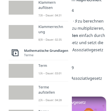
Klammern
auflösen
➡️Beispiel:
(25
· 9) · 4
7/8 – Dauer: 04:31
Anstatt mühsam
25 · 9
zu berechnen
Klammerrechn
und das dann mit
4
zu multiplizieren,
ung
tauschst
du die
Zahlen
einfach durch
8/8 – Dauer: 02:35
das Kommutativgesetz und setzt die
Klammern
mit dem Assoziativgesetz
Mathematische Grundlagen
Terme
neu
.
Term
➡️Beispiel:
(25
· 4) · 9
1/6 – Dauer: 03:01
Alles Wichtige zum Assoziativgesetz
erfährst du
hier!
Terme
aufstellen
2/6 – Dauer: 04:28