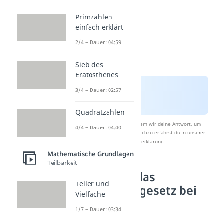
Primzahlen
einfach erklärt
2/4 – Dauer: 04:59
Sieb des
Eratosthenes
3/4 – Dauer: 02:57
Quadratzahlen
Nach Beantwortung speichern wir deine Antwort, um
4/4 – Dauer: 04:40
Studyflix zu verbessern. Mehr dazu erfährst du in unserer
Datenschutzerklärung
.
Mathematische Grundlagen
Teilbarkeit
So nutzt du das
Teiler und
Kommutativgesetz bei
Vielfache
der Addition
1/7 – Dauer: 03:34