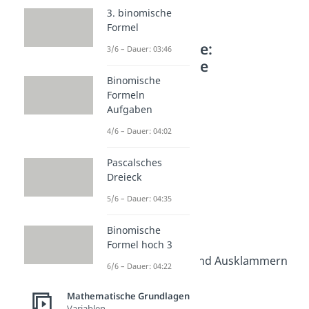
3. binomische
Formel
Weitere Inhalte:
3/6 – Dauer: 03:46
Mathematische
Grundlagen
Binomische
Formeln
Rechenregeln
Aufgaben
Rechengesetze
4/6 – Dauer: 04:02
Dauer: 03:58
Kommutativgesetz
Pascalsches
Dauer: 03:31
Assoziativgesetz
Dreieck
Dauer: 03:37
5/6 – Dauer: 04:35
Distributivgesetz
Dauer: 03:46
Binomische
Punkt vor Strich
Formel hoch 3
Dauer: 03:35
Ausmultiplizieren und Ausklammern
6/6 – Dauer: 04:22
Dauer: 04:33
Klammern auflösen
Mathematische Grundlagen
Dauer: 04:31
Variablen