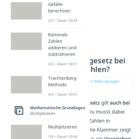
Gefälle
berechnen
2/4 – Dauer: 03:59
Rationale
Zahlen
addieren und
Gilt das
subtrahieren
Kommutativgesetz bei
3/4 – Dauer: 04:21
negativen Zahlen?
Trachtenberg
zur Stelle im Video springen
Methode
(02:39)
4/4 – Dauer: 03:31
Das
Kommutativgesetz
gilt
auch bei
Mathematische Grundlagen
negativen Zahlen
. Du musst dabei
Multiplizieren
aber die negativen Zahlen in
Multiplizieren
Klammern
setzen. Die Klammer zeigt
1/6 – Dauer: 03:44
dann, dass das Minus ein
Vorzeichen