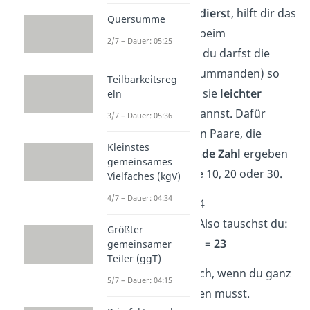
Wenn du
Zahlen addierst
, hilft dir das
Quersumme
Kommutativgesetz beim
2/7 – Dauer: 05:25
Kopfrechnen
. Denn du darfst die
einzelnen Zahlen (Summanden) so
Teilbarkeitsreg
umordnen, dass du sie
leichter
eln
zusammenzählen
kannst. Dafür
3/7 – Dauer: 05:36
suchst du am besten Paare, die
Kleinstes
zusammen eine
runde Zahl
ergeben
gemeinsames
— also eine Zahl wie 10, 20 oder 30.
Vielfaches (kgV)
4/7 – Dauer: 04:34
➡️Beispiel:
6 + 3 + 14
14 und 6 ergibt 20. Also tauschst du:
Größter
→
14 + 6
+ 3 =
20
+ 3 =
23
gemeinsamer
Teiler (ggT)
Das funktioniert auch, wenn du ganz
5/7 – Dauer: 04:15
viele Zahlen
addieren musst.