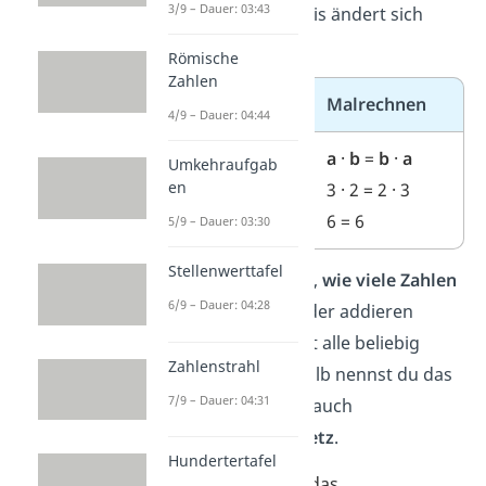
3/9 – Dauer: 03:43
kannst. Das Ergebnis ändert sich
dadurch nicht.
Römische
Zahlen
Plusrechnen
Malrechnen
4/9 – Dauer: 04:44
a
+
b
=
b
+
a
a
·
b
=
b
·
a
Umkehraufgab
en
2 + 3 = 3 + 2
3 · 2 = 2 · 3
5 = 5
6 = 6
5/9 – Dauer: 03:30
Stellenwerttafel
Es spielt keine Rolle,
wie viele Zahlen
6/9 – Dauer: 04:28
du multiplizieren oder addieren
möchtest. Du darfst alle beliebig
Zahlenstrahl
vertauschen. Deshalb nennst du das
7/9 – Dauer: 04:31
Kommutativgesetz auch
Vertauschungsgesetz
.
Hundertertafel
Wichtig:
Du darfst das