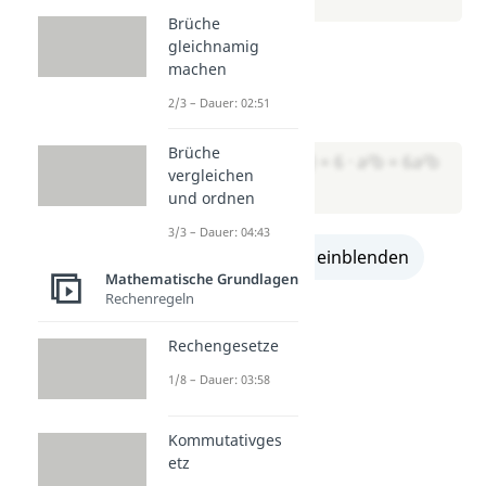
Brüche
gleichnamig
Aufgabe 5:
machen
2a · 3ab = ?
2/3 – Dauer: 02:51
Lösung:
Brüche
→ (2 · 3) · (a · a · b) = 6 · a²b = 6a²b
vergleichen
und ordnen
3/3 – Dauer: 04:43
alle Lösungen einblenden
Mathematische Grundlagen
Rechenregeln
Rechengesetze
1/8 – Dauer: 03:58
Kommutativges
etz