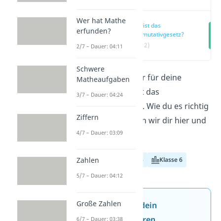
Wer hat Mathe
Was ist das
erfunden?
Kommutativgesetz?
(00:12)
2/7 – Dauer: 04:11
Schwere
Ein nützlicher Helfer für deine
Matheaufgaben
Rechenaufgaben ist das
3/7 – Dauer: 04:24
Kommutativgesetz
. Wie du es richtig
Ziffern
anwendest, erklären wir dir hier und
4/7 – Dauer: 03:09
im
Video!
Klasse 4
Klasse 5
Klasse 6
Zahlen
5/7 – Dauer: 04:12
Große Zahlen
Jetzt neu: Teste dein
Wissen mit unseren
6/7 – Dauer: 03:38