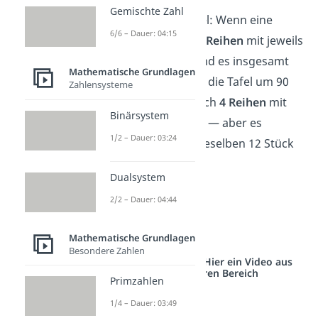
Gemischte Zahl
Ein weiteres Beispiel: Wenn eine
6/6 – Dauer: 04:15
Schokoladentafel
3 Reihen
mit jeweils
4 Stückchen
hat, sind es insgesamt
Mathematische Grundlagen
12 Stück. Drehst du die Tafel um 90
Zahlensysteme
Grad, hat sie plötzlich
4 Reihen
mit
Binärsystem
jeweils
3 Stückchen
— aber es
1/2 – Dauer: 03:24
bleiben natürlich dieselben 12 Stück
Schokolade.
Dualsystem
➡️Beispiel
2/2 – Dauer: 04:44
3 · 4 = 12
4 · 3 = 12
Mathematische Grundlagen
Besondere Zahlen
Studyflix vernetzt: Hier ein Video aus
einem anderen Bereich
Primzahlen
1/4 – Dauer: 03:49