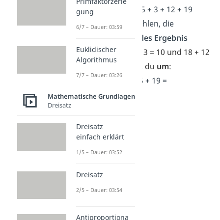
Primfaktorzerle
➡️Beispiel:
7 + 18 + 5 + 3 + 12 + 19
gung
Zuerst suchst du Zahlen, die
6/7 – Dauer: 03:59
zusammen ein
rundes Ergebnis
Euklidischer
haben.
Das sind 7 + 3 = 10 und 18 + 12
Algorithmus
= 30. Danach
stellst
du
um
:
7/7 – Dauer: 03:26
→
7 + 3
+
18 + 12
+ 5 + 19 =
10
+
30
+ 24 =
Mathematische Grundlagen
Dreisatz
40
+ 24 = 64
Dreisatz
einfach erklärt
1/5 – Dauer: 03:52
Dreisatz
2/5 – Dauer: 03:54
Antiproportiona