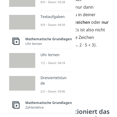
8/9 – Dauer: 03:28
Kommutativgesetz nur dann
anwenden, wenn du in deiner
Textaufgaben
Rechnung
nur Pluszeichen
oder
nur
9/9 – Dauer: 04:39
Malzeichen
siehst. Es ist also nicht
erlaubt, wenn du die
Zeichen
Mathematische Grundlagen
Uhr lernen
gemischt findest!
(→ 2 · 5 + 3).
Uhr lernen
1/2 – Dauer: 04:18
Dreiviertelstun
de
2/2 – Dauer: 03:06
Mathematische Grundlagen
Zahlenlehre
Warum funktioniert das