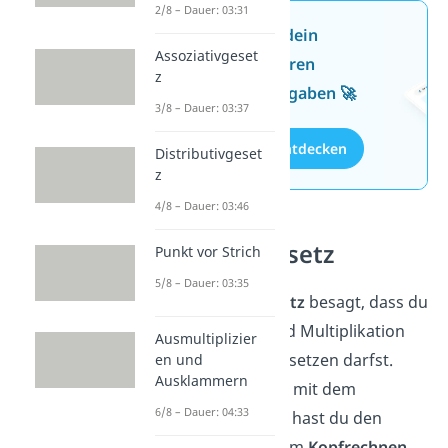
2/8 – Dauer: 03:31
Jetzt neu: Teste dein
Assoziativgeset
Wissen mit unseren
z
kostenlosen Aufgaben 🚀
3/8 – Dauer: 03:37
Aufgaben entdecken
Distributivgeset
z
4/8 – Dauer: 03:46
Assoziativgesetz
Punkt vor Strich
5/8 – Dauer: 03:35
Das
Assoziativgesetz
besagt, dass du
bei der Addition und Multiplikation
Ausmultiplizier
Klammern
beliebig setzen darfst.
en und
Ausklammern
Kombinierst du das mit dem
6/8 – Dauer: 04:33
Kommutativgesetz, hast du den
ultimativen Trick zum
Kopfrechnen
.