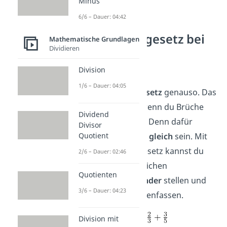
Minus
6/6 – Dauer: 04:42
Gilt das
Kommutativgesetz bei
Mathematische Grundlagen
Dividieren
Brüchen?
Division
Bei
Brüchen
gilt
1/6 – Dauer: 04:05
d
as
Kommutativgesetz
genauso
. Das
hilft dir vor allem, wenn du Brüche
Dividend
addieren möchtest. Denn dafür
Divisor
Quotient
müssen die
Nenner
gleich
sein. Mit
dem Kommutativgesetz kannst du
2/6 – Dauer: 02:46
Brüche mit dem gleichen
Quotienten
Nenner
nebeneinander
stellen und
3/6 – Dauer: 04:23
so leichter zusammenfassen.
➡️Beispiel:
Division mit