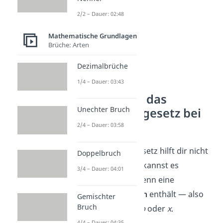
2/2 – Dauer: 02:48
Mathematische Grundlagen
Brüche: Arten
Dezimalbrüche
1/4 – Dauer: 03:43
Wie nutzt du das
Unechter Bruch
Kommutativgesetz bei
Variablen?
2/4 – Dauer: 03:58
Das Kommutativgesetz hilft dir nicht
Doppelbruch
nur mit Zahlen. Du kannst es
3/4 – Dauer: 04:01
genauso nutzen, wenn eine
Rechnung
Variablen
enthält — also
Gemischter
Bruch
Buchstaben wie
a, b
oder
x
.
4/4 – Dauer: 04:35