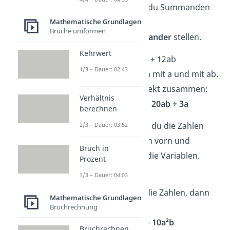
In
Summen
kannst du Summanden
mit denselben
Mathematische Grundlagen
Brüche umformen
Variablen
nebeneinander
stellen.
Kehrwert
➡️Beispiel:
3a + 8ab + 12ab
1/3 – Dauer: 02:43
Es gibt Summanden mit a und mit ab.
Also fasst du sie direkt zusammen:
Verhältnis
→ 8ab + 12ab + 3a =
20ab + 3a
berechnen
In
Produkten
stellst du die Zahlen
2/3 – Dauer: 03:52
ohne Variablen nach vorn und
Bruch in
gruppierst danach die Variablen.
Prozent
3/3 – Dauer: 04:03
➡️Beispiel:
2a · 5ab
Du ordnest zuerst die Zahlen, dann
Mathematische Grundlagen
die Variablen:
Bruchrechnung
→ (2 · 5) · (a · a · b) =
10a²b
Bruchrechnen