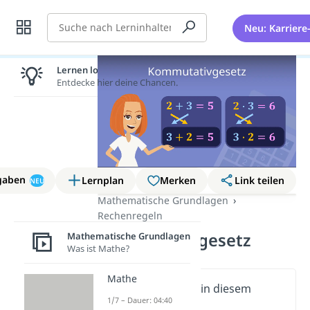
Suche
Neu: Karriere
Lernen lohnt sich!
Entdecke hier deine Chancen.
gaben
Lernplan
Merken
Link teilen
NEU
Mathematische Grundlagen
Rechenregeln
Kommutativgesetz
Mathematische Grundlagen
Was ist Mathe?
Mathe
Wichtige Inhalte in diesem
1/7 – Dauer: 04:40
Video