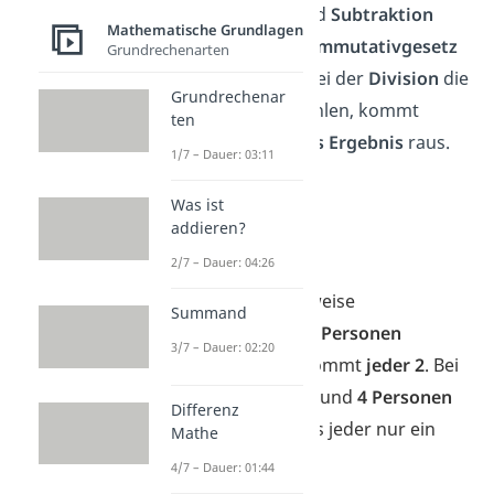
Bei der
Division
und
Subtraktion
Mathematische Grundlagen
funktioniert das
Kommutativgesetz
Grundrechenarten
nicht
.
Änderst du bei der
Division
die
Grundrechenar
Reihenfolge der Zahlen, kommt
ten
nämlich ein
anderes Ergebnis
raus.
1/7 – Dauer: 03:11
➡️Beispiel
Was ist
4 : 2 =
2
addieren?
2 : 4 =
0,5
2/7 – Dauer: 04:26
Wenn du beispielsweise
Summand
4 Pizzastücke
auf
2
Personen
3/7 – Dauer: 02:20
aufteilst, dann bekommt
jeder 2
.
Bei
nur
2 Pizzastücken
und
4 Personen
Differenz
bekommt
allerdings jeder nur ein
Mathe
halbes
Stück.
4/7 – Dauer: 01:44