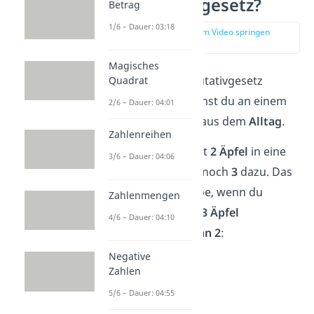
Kommutativgesetz?
Betrag
1/6 – Dauer: 03:18
zur Stelle im Video springen
(01:08)
Magisches
Warum das Kommutativgesetz
Quadrat
funktioniert, verstehst du an einem
2/6 – Dauer: 04:01
einfachen
Beispiel
aus dem
Alltag
.
Zahlenreihen
Stell dir vor, du legst
2 Äpfel
in eine
3/6 – Dauer: 04:06
Schüssel und
dann
noch
3
dazu. Das
Ergebnis ist dasselbe, wenn du
Zahlenmengen
stattdessen
zuerst 3 Äpfel
4/6 – Dauer: 04:10
hineinlegst und
dann 2
:
Negative
➡️Beispiel
Zahlen
2 + 3 = 5
5/6 – Dauer: 04:55
3 + 2 = 5