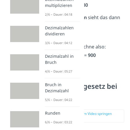
→
5 · 2
· 8 =
10
· 8 =
80
multiplizieren
2/6 – Dauer: 04:18
Mit
größeren Zahlen
sieht das dann
so aus:
Dezimalzahlen
dividieren
➡️Beispiel:
25 · 9 · 4
3/6 – Dauer: 04:12
4 · 25 ergibt 100. Rechne also:
→
4 · 25
· 9 =
100
· 9 =
900
Dezimalzahl in
Bruch
4/6 – Dauer: 05:27
Warum kein
Kommutativgesetz bei
Bruch in
Dezimalzahl
Division und
5/6 – Dauer: 04:22
Subtraktion?
Runden
zur Stelle im Video springen
(01:52)
6/6 – Dauer: 03:22