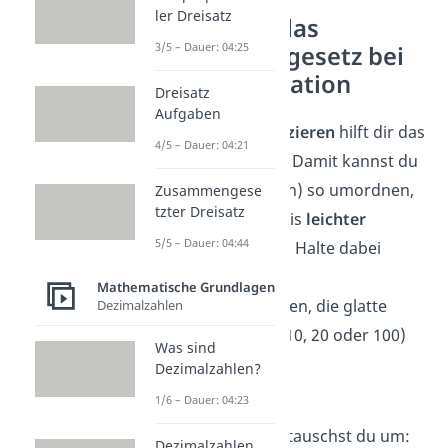
ler Dreisatz
So nutzt du das
3/5 – Dauer: 04:25
Kommutativgesetz bei
der Multiplikation
Dreisatz
Aufgaben
Auch beim
Multiplizieren
hilft dir das
4/5 – Dauer: 04:21
Kommutativgesetz. Damit kannst du
die Zahlen (Faktoren) so umordnen,
Zusammengese
tzter Dreisatz
dass du das Ergebnis
leichter
5/5 – Dauer: 04:44
ausrechnen
kannst. Halte dabei
Ausschau nach
Mathematische Grundlagen
Zahlenkombinationen, die glatte
Dezimalzahlen
Zehnerzahlen (wie 10, 20 oder 100)
Was sind
ergeben.
Dezimalzahlen?
1/6 – Dauer: 04:23
➡️Beispiel:
8 · 2 · 5
5 · 2 ergibt 10. Also tauschst du um:
Dezimalzahlen