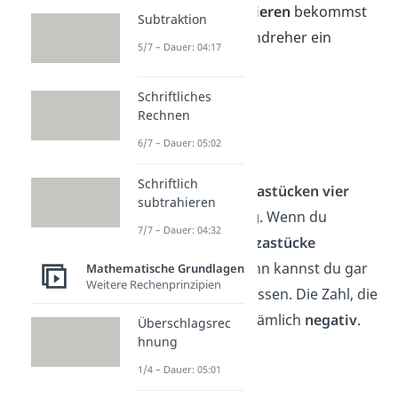
Auch beim
Subtrahieren
bekommst
Subtraktion
du bei einem Zahlendreher ein
5/7 – Dauer: 04:17
anderes Ergebnis
:
Schriftliches
➡️Beispiel
Rechnen
6 − 4 =
2
6/7 – Dauer: 05:02
4 − 6 =
−2
Schriftlich
Wenn du von
6 Pizzastücken vier
subtrahieren
isst
, bleiben
2 übrig
.
Wenn du
7/7 – Dauer: 04:32
allerdings nur
4 Pizzastücke
insgesamt hast, dann kannst du gar
Mathematische Grundlagen
Weitere Rechenprinzipien
nicht sechs davon essen. Die Zahl, die
herauskommt, ist nämlich
negativ
.
Überschlagsrec
hnung
1/4 – Dauer: 05:01