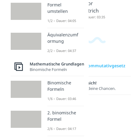
vgesetz
ivgesetz
vor
Formel
Dauer: 03:37
Dauer: 03:46
Strich
umstellen
Dauer: 03:35
1/2 – Dauer: 04:05
Äquivalenzumf
ormung
2/2 – Dauer: 04:37
Mathematische Grundlagen
zur Videoseite: Kommutativgesetz
Binomische Formeln
Binomische
Lernen lohnt sich!
Entdecke hier deine Chancen.
Formeln
1/6 – Dauer: 03:46
2. binomische
Formel
2/6 – Dauer: 04:17