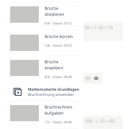
12 + (−4) + 8 = ?
Brüche
dividieren
Lösung:
6/8 – Dauer: 03:12
→ (12 + 8) + (−4) = 20 + (−4) = 16
Brüche kürzen
7/8 – Dauer: 03:25
Aufgabe 3:
5 · 9 · 2 = ?
Brüche
Lösung:
erweitern
8/8 – Dauer: 04:08
→ 5 · 2 · 9 = 10 · 9 = 90
Mathematische Grundlagen
Aufgabe 4:
Bruchrechnung anwenden
(−3) · 4 · (−5) = ?
Bruchrechnen
Lösung:
Aufgaben
→ (−5) · 4 · (−3) = (−20) · (−3) = 60
1/3 – Dauer: 04:40