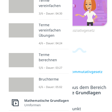
Terme
vereinfachen
3/6 – Dauer: 04:30
Terme
vereinfachen
Zum Video: Assoziativgesetz
Übungen
4/6 – Dauer: 04:24
Terme
berechnen
5/6 – Dauer: 03:27
zur Videoseite: Kommutativgesetz
Bruchterme
Beliebte Inhalte aus dem Bereich
6/6 – Dauer: 05:02
Mathematische Grundlagen
Mathematische Grundlagen
Umformen
Assoziati
Distribut
Punkt