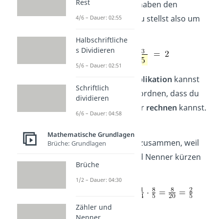
Rest
Jeweils zwei Paare haben den
gleichen Nenner. Du stellst also um
4/6 – Dauer: 02:55
und rechnest dann:
Halbschriftliche
s Dividieren
5/6 – Dauer: 02:51
Auch bei der
Multiplikation
kannst
Schriftlich
du Faktoren so umordnen, dass du
dividieren
leichter
kürzen
oder
rechnen
kannst.
6/6 – Dauer: 04:58
➡️Beispiel:
Mathematische Grundlagen
und
passen gut zusammen, weil
Brüche: Grundlagen
du dabei Zähler und Nenner kürzen
Brüche
kannst:
1/2 – Dauer: 04:30
Zähler und
Nenner