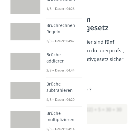
1/8 – Dauer: 04:26
Übungen zum
Bruchrechnen
Kommutativgesetz
Regeln
2/8 – Dauer: 04:42
Jetzt bist du dran. Hier sind
fünf
Aufgaben
, mit denen du überprüfst,
Brüche
ob du das Kommutativgesetz sicher
addieren
anwenden kannst.
3/8 – Dauer: 04:44
Aufgabe 1:
Brüche
17
+ 8
+ 13
+ 22 + 5 = ?
subtrahieren
Lösung:
4/8 – Dauer: 04:20
→ (17 + 13) + (8 + 22) + 5 = 30 + 30
Brüche
+ 5 = 65
multiplizieren
5/8 – Dauer: 04:14
Aufgabe 2: