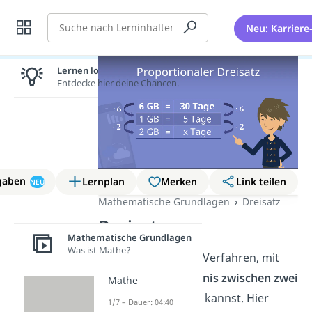
Suche
Neu: Karriere
Lernen lohnt sich!
Entdecke hier deine Chancen.
gaben
Lernplan
Merken
Link teilen
NEU
Mathematische Grundlagen
Dreisatz
Dreisatz
Mathematische Grundlagen
Was ist Mathe?
Der
Dreisatz
ist ein Verfahren, mit
dem du das
Verhältnis zwischen zwei
Mathe
Größen
bestimmen kannst. Hier
1/7 – Dauer: 04:40