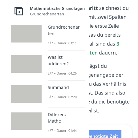
In einem
ersten Schritt
zeichnest du
Mathematische Grundlagen
Grundrechenarten
eine
kleine Tabelle
mit zwei Spalten
und drei Zeilen. In die erste Zeile
Grundrechenar
ten
schreibst du alles, was du bereits
weißt. In unserem Fall sind das
3
1/7 – Dauer: 03:11
Folgen
, die
90 Minuten
dauern.
Was ist
addieren?
In die
letzte Zeile
trägst du
2/7 – Dauer: 04:26
außerdem die Mengenangabe der
Größe ein, für die du das Verhältnis
Summand
berechnen möchtest. Das sind also
3/7 – Dauer: 02:20
die
8 Folgen
, für die du die benötigte
Zeit herausfinden willst.
Differenz
Mathe
4/7 – Dauer: 01:44