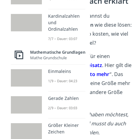
Dreisatz einfach erklärt
Mit dem
Dreisatz
kannst du
Kardinalzahlen
und
Verhältnis-Aufgaben
wie diese lösen:
Ordinalzahlen
Wenn 4 Äpfel 2 Euro kosten, wie viel
7/7 – Dauer: 03:07
Kosten dann 10 Äpfel?
Mathematische Grundlagen
Das ist ein Beispiel für einen
Mathe Grundschule
proportionalen Dreisatz
. Hier gilt die
Einmaleins
Regel: „
Je mehr, desto mehr
“. Das
1/9 – Dauer: 04:23
bedeutet, wenn die eine Größe mehr
wird, wird auch die andere Größe
Gerade Zahlen
mehr.
2/9 – Dauer: 03:03
Je mehr Äpfel
du haben möchtest,
desto mehr Geld
musst du auch
Größer Kleiner
Zeichen
bezahlen
.