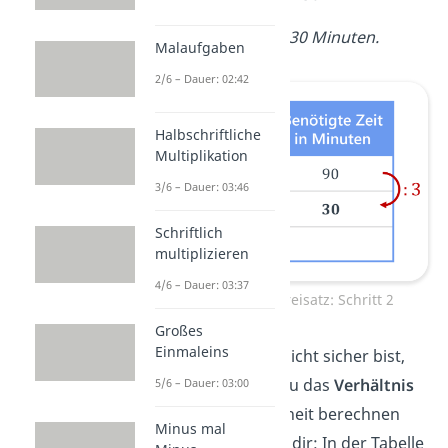
1 Folge dauert also 30 Minuten.
Malaufgaben
2/6 – Dauer: 02:42
Halbschriftliche
Multiplikation
3/6 – Dauer: 03:46
Schriftlich
multiplizieren
4/6 – Dauer: 03:37
Proportionaler Dreisatz: Schritt 2
Großes
Einmaleins
Tipp
: Wenn du dir nicht sicher bist,
für welche Größe
du das
Verhältnis
5/6 – Dauer: 03:00
für eine einzige Einheit berechnen
Minus mal
musst, dann merke dir: In der Tabelle