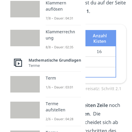
zweite Zeile schreibst du auf der Seite
Klammern
auflösen
der Helfer also eine
1
.
7/8 – Dauer: 04:31
Klammerrechn
ung
8/8 – Dauer: 02:35
Mathematische Grundlagen
Terme
Term
1/6 – Dauer: 03:01
Antiproportionaler Dreisatz: Schritt 2.1
Terme
Nun fehlt in der
zweiten Zeile
noch
aufstellen
die
Anzahl der Kisten
. Die
2/6 – Dauer: 04:28
Berechnung unterscheidet sich ab
hier von den Rechenschritten des