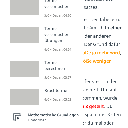
Terme
vereinfachen
proportionalen Dreisatzes.
3/6 – Dauer: 04:30
Statt auf beiden Seiten der Tabelle zu
teilen, musst du jetzt nämlich
in einer
Terme
vereinfachen
Spalte teilen und in der anderen
Übungen
Spalte malnehmen.
Der Grund dafür
4/6 – Dauer: 04:24
ist, dass die eine
Größe ja mehr wird
,
wenn die
andere Größe weniger
Terme
berechnen
wird
.
5/6 – Dauer: 03:27
In der Spalte der Helfer steht in der
zweiten Zeile bereits eine 1. Um auf
Bruchterme
dieses Ergebnis zu kommen, wurde
6/6 – Dauer: 05:02
die erste Zeile
durch 8 geteilt
. Du
rechnest also in der Spalte der Kisten
Mathematische Grundlagen
Umformen
mal. Die
Zahl
, mit der du mal oder