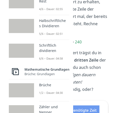
Rest
Tabelle. Um den Wert zu erhalten,
nimmst du die zweite Zeile der
4/6 – Dauer: 02:55
Tabelle mit dem Wert mal, der bereits
Halbschriftliche
in der dritten Zeile steht. Rechne
s Dividieren
also:
5/6 – Dauer: 02:51
30
· 8
=
240
Schriftlich
dividieren
Den gefundenen Wert trägst du in
6/6 – Dauer: 04:58
das freie Feld in der
dritten Zeile
der
Tabelle ein. So hast du auch schon
Mathematische Grundlagen
Brüche: Grundlagen
dein
Ergebnis
:
8 Folgen dauern
insgesamt 240 Minuten!
Brüche
Gar nicht so aufwendig, oder?
1/2 – Dauer: 04:30
Zähler und
Nenner