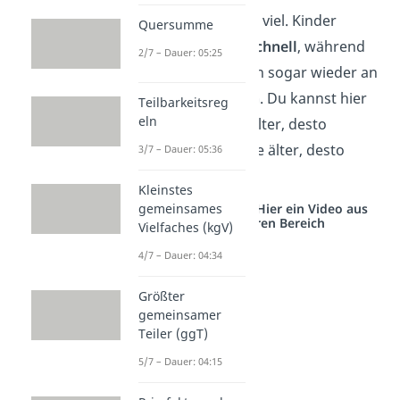
unterschiedlich
viel. Kinder
Quersumme
wachsen sehr
schnell
, während
2/7 – Dauer: 05:25
ältere Menschen sogar wieder an
Größe
verlieren
. Du kannst hier
Teilbarkeitsreg
eln
also weder „je älter, desto
größer“ noch „je älter, desto
3/7 – Dauer: 05:36
kleiner“ sagen.
Kleinstes
Studyflix vernetzt: Hier ein Video aus
gemeinsames
einem anderen Bereich
Vielfaches (kgV)
4/7 – Dauer: 04:34
Größter
gemeinsamer
Teiler (ggT)
5/7 – Dauer: 04:15