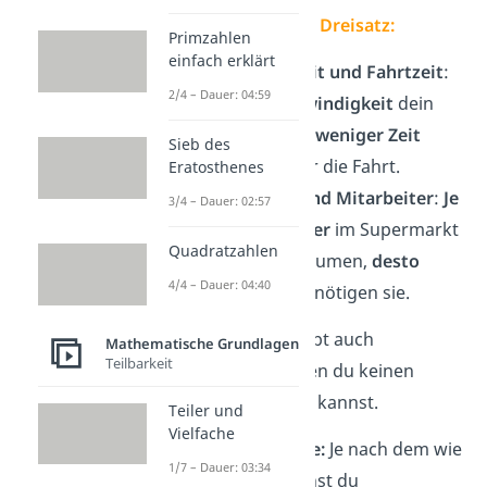
Antiproportionaler Dreisatz:
Primzahlen
einfach erklärt
Geschwindigkeit und Fahrtzeit
:
2/4 – Dauer: 04:59
Je mehr Geschwindigkeit
dein
Auto hat,
desto weniger Zeit
Sieb des
benötigst du für die Fahrt.
Eratosthenes
Arbeitsdauer und Mitarbeiter
:
Je
3/4 – Dauer: 02:57
mehr Mitarbeiter
im Supermarkt
Quadratzahlen
die Regale einräumen,
desto
4/4 – Dauer: 04:40
weniger Zeit
benötigen sie.
Kein Dreisatz:
Es gibt auch
Mathematische Grundlagen
Teilbarkeit
Situationen, in denen du keinen
Dreisatz anwenden kannst.
Teiler und
Vielfache
Alter und Größe:
Je nach dem wie
1/7 – Dauer: 03:34
alt du bist, wächst du