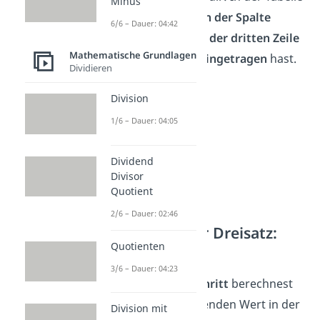
Minus
muss die
1 immer in der Spalte
6/6 – Dauer: 04:42
stehen
, in der du
in der dritten Zeile
Mathematische Grundlagen
schon einen
Wert eingetragen
hast.
Dividieren
Division
1/6 – Dauer: 04:05
Dividend
Divisor
Quotient
2/6 – Dauer: 02:46
Proportionaler Dreisatz:
Quotienten
Schritt 3
3/6 – Dauer: 04:23
Mit dem
dritten Schritt
berechnest
du den letzten fehlenden Wert in der
Division mit