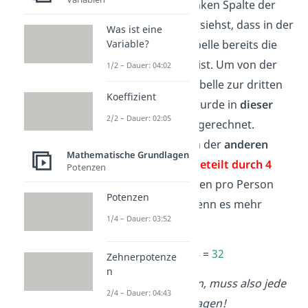
du wieder an der linken Spalte der
Tabelle ablesen. Du siehst, dass in der
Was ist eine
Variable?
letzten Zeile der Tabelle bereits die
Zahl 4
eingetragen ist. Um von der
1/2 – Dauer: 04:02
zweiten Zeile der Tabelle zur dritten
Koeffizient
Zeile zu kommen, wurde in
dieser
2/2 – Dauer: 02:05
Spalte
also
1
mal 4
gerechnet.
Folglich musst du in der
anderen
Mathematische Grundlagen
Spalte
der Tabelle
geteilt durch 4
Potenzen
rechnen, da die Kisten pro Person
Potenzen
weniger werden, wenn es mehr
1/4 – Dauer: 03:52
Helfer sind:
128
: 4
=
32
Zehnerpotenze
n
Wenn 4 Leute helfen, muss also jede
2/4 – Dauer: 04:43
Person 32 Kisten tragen!