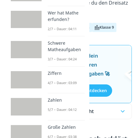
erklären wir dir, wie du den Dreisatz
anwendest.
Wer hat Mathe
erfunden?
Klasse 7
Klasse 8
Klasse 9
2/7 – Dauer: 04:11
Schwere
Matheaufgaben
Jetzt neu: Teste dein
3/7 – Dauer: 04:24
Wissen mit unseren
kostenlosen Aufgaben 🚀
Ziffern
4/7 – Dauer: 03:09
Aufgaben entdecken
Zahlen
5/7 – Dauer: 04:12
Inhaltsübersicht
Große Zahlen
6/7 – Dauer: 03:38