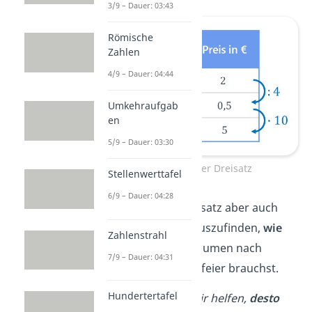
3/9 – Dauer: 03:43
Römische
Zahlen
4/9 – Dauer: 04:44
Umkehraufgab
en
5/9 – Dauer: 03:30
Proportionaler Dreisatz
Stellenwerttafel
6/9 – Dauer: 04:28
Du kannst den Dreisatz aber auch
benutzen, um herauszufinden,
wie
Zahlenstrahl
lange
du zum Aufräumen nach
7/9 – Dauer: 04:31
deiner Geburtstagsfeier brauchst.
Hundertertafel
Je mehr Leute
dir helfen,
desto