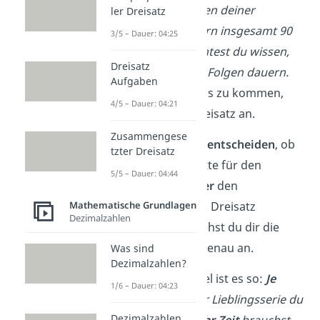
Stell‘ dir vor, 3 Folgen deiner
ler Dreisatz
Lieblingsserie dauern insgesamt 90
3/5 – Dauer: 04:25
Minuten. Nun möchtest du wissen,
Dreisatz
wie viele Minuten 8 Folgen dauern.
Aufgaben
Um auf das Ergebnis zu kommen,
4/5 – Dauer: 04:21
wendest du den Dreisatz an.
Zusammengese
Zunächst musst du
entscheiden
, ob
tzter Dreisatz
du die Rechenschritte für den
5/5 – Dauer: 04:44
proportionalen
oder
den
Mathematische Grundlagen
antiproportionalen
Dreisatz
Dezimalzahlen
benötigst. Dafür siehst du dir die
Aufgabenstellung genau an.
Was sind
Dezimalzahlen?
Bei unserem Beispiel ist es so:
Je
1/6 – Dauer: 04:23
mehr Folgen
deiner Lieblingsserie du
Dezimalzahlen