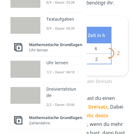
weniger Zeit
benötigt ihr
.
8/9 – Dauer: 03:28
Textaufgaben
9/9 – Dauer: 04:39
Mathematische Grundlagen
Uhr lernen
Uhr lernen
1/2 – Dauer: 04:18
Antiproportionaler Dreisatz
Dreiviertelstun
de
In diesem Beispiel hast du einen
2/2 – Dauer: 03:06
antiproportionalen Dreisatz
. Dabei
gilt die Regel: „
Je mehr, desto
Mathematische Grundlagen
Zahlenlehre
weniger
“. Das heißt, wenn du mehr
von der einen Größe hast, dann hast