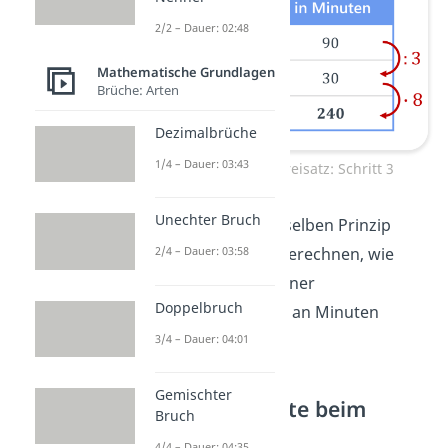
2/2 – Dauer: 02:48
Mathematische Grundlagen
Brüche: Arten
Dezimalbrüche
1/4 – Dauer: 03:43
Proportionaler Dreisatz: Schritt 3
Unechter Bruch
Übrigens
: Mit demselben Prinzip
könntest du auch berechnen, wie
2/4 – Dauer: 03:58
viele Folgen du in einer
Doppelbruch
vorgegebenen Zahl an Minuten
anschauen kannst.
3/4 – Dauer: 04:01
Gemischter
Die drei Schritte beim
Bruch
Dreisatz
4/4 – Dauer: 04:35