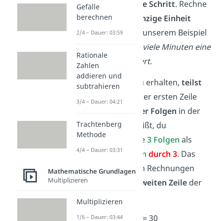
Nun folgt der
zweite Schritt
. Rechne
Gefälle
berechnen
aus, wie viel
eine einzige Einheit
dieser Größe ist.
In unserem Beispiel
2/4 – Dauer: 03:59
berechnest du,
wie viele Minuten eine
Rationale
einzelne Folge dauert
.
Zahlen
addieren und
Um das Ergebnis zu erhalten,
teilst
subtrahieren
du
beide Werte
in der ersten Zeile
3/4 – Dauer: 04:21
durch die Anzahl der Folgen
in der
Trachtenberg
ersten Zeile. Das heißt, du
Methode
rechnest sowohl die
3 Folgen
als
4/4 – Dauer: 03:31
auch die
90 Minuten
durch 3
. Das
Ergebnis der beiden Rechnungen
Mathematische Grundlagen
Multiplizieren
notierst du in der
zweiten Zeile
der
Tabelle:
Multiplizieren
90
: 3
= 30
1/6 – Dauer: 03:44