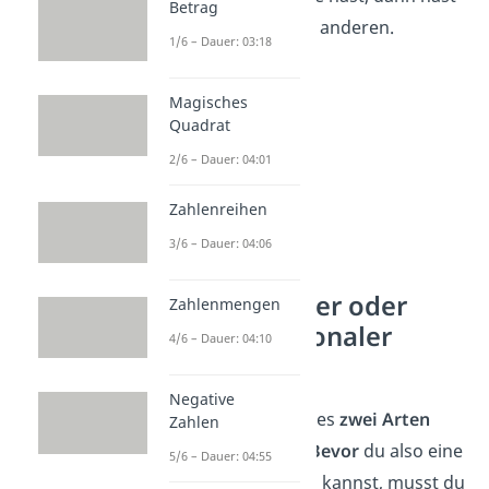
Betrag
du weniger von der anderen.
1/6 – Dauer: 03:18
Magisches
Quadrat
2/6 – Dauer: 04:01
Zahlenreihen
3/6 – Dauer: 04:06
Proportionaler oder
Zahlenmengen
antiproportionaler
4/6 – Dauer: 04:10
Dreisatz?
Negative
Du weißt nun, dass es
zwei Arten
Zahlen
vom Dreisatz gibt.
Bevor
du also eine
5/6 – Dauer: 04:55
Aufgabe berechnen kannst, musst du