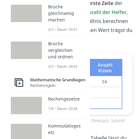
schreibst du in die
erste Zeile
der
Brüche
Tabelle. Die
neue Anzahl der Helfer
,
gleichnamig
machen
für die du das Verhältnis berechnen
möchtest, ist
4
. Diesen Wert trägst du
2/3 – Dauer: 02:51
in der
dritten Zeile
.
Brüche
vergleichen
und ordnen
3/3 – Dauer: 04:43
Mathematische Grundlagen
Rechenregeln
Rechengesetze
1/8 – Dauer: 03:58
Antiproportionaler Dreisatz: Schritt
Kommutativges
etz
Die zweite Zeile der Tabelle lässt du