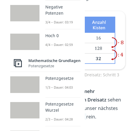
Negative
Potenzen
3/4 – Dauer: 03:19
Hoch 0
4/4 – Dauer: 02:59
Mathematische Grundlagen
Potenzgesetze
Antiproportionaler Dreisatz: Schritt 3
Potenzgesetze
1/3 – Dauer: 04:03
Hinweis:
Wenn du
mehr
Rechenschritte zum Dreisatz
sehen
Potenzgesetze
willst, dann klick in unser nächstes
Wurzel
Video zum Dreisatz
rein.
2/3 – Dauer: 04:28