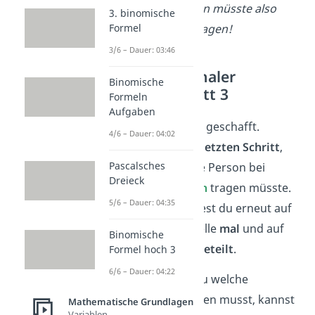
Eine einzelne Person müsste also
3. binomische
Formel
ganze 128 Kisten tragen!
3/6 – Dauer: 03:46
Antiproportionaler
Binomische
Dreisatz: Schritt 3
Formeln
Aufgaben
Jetzt hast du es fast geschafft.
4/6 – Dauer: 04:02
Berechne in einem
letzten Schritt
,
Pascalsches
wie viele Kisten eine Person bei
Dreieck
insgesamt
4 Helfern
tragen müsste.
5/6 – Dauer: 04:35
Auch hierfür rechnest du erneut auf
einer Seite der Tabelle
mal
und auf
Binomische
der anderen Seite
geteilt
.
Formel hoch 3
6/6 – Dauer: 04:22
Auf welcher Seite
du welche
Rechenart verwenden musst, kannst
Mathematische Grundlagen
Variablen