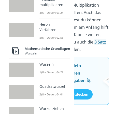
die schriftliche Multiplikation
multiplizieren
oder Division helfen. Auch das
4/5 – Dauer: 03:24
Einmaleins
solltest du können.
Heron
Tabelle
: Vor allem am Anfang hilft
Verfahren
dir die Dreisatz Tabelle weiter.
5/5 – Dauer: 02:53
Später kannst du auch die
3 Satz
Mathematische Grundlagen
Formel
verwenden.
Wurzeln
Wurzeln
Jetzt neu: Teste dein
Wissen mit unseren
1/8 – Dauer: 04:22
kostenlosen Aufgaben 🚀
Quadratwurzel
Aufgaben entdecken
2/8 – Dauer: 04:04
Wurzel ziehen