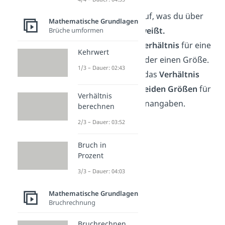
Schreibe
alles auf, was du über
Mathematische Grundlagen
beide Größen weißt.
Brüche umformen
Berechne
das
Verhältnis
für eine
Kehrwert
einzige Einheit
der einen Größe.
1/3 – Dauer: 02:43
Bestimme
nun das
Verhältnis
zwischen
den
beiden Größen
für
Verhältnis
eine der Mengenangaben.
berechnen
2/3 – Dauer: 03:52
Bruch in
Prozent
3/3 – Dauer: 04:03
Mathematische Grundlagen
Bruchrechnung
Bruchrechnen