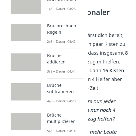
Beispiel:
1/8 – Dauer: 04:26
Antiproportionaler
Dreisatz
Bruchrechnen
Regeln
Stell dir vor, du erklärst dich bereit,
2/8 – Dauer: 04:42
bei einem Umzug ein paar Kisten zu
tragen. Geplant ist, dass insgesamt
8
Brüche
Personen
beim Umzug mithelfen.
addieren
Jeder Helfer müsste dann
16 Kisten
3/8 – Dauer: 04:44
tragen. Leider haben 4 Helfer aber
Brüche
plötzlich doch keine Zeit.
subtrahieren
Wie viele Kisten muss nun jeder
4/8 – Dauer: 04:20
Helfer tragen, wenn
nur noch 4
Brüche
Personen beim Umzug helfen
?
multiplizieren
Hier ist es so:
Wenn
mehr Leute
5/8 – Dauer: 04:14