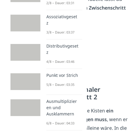
2/8 – Dauer: 03:31
wie vorhin für einen
Zwischenschritt
frei.
Assoziativgeset
z
3/8 – Dauer: 03:37
Distributivgeset
z
4/8 – Dauer: 03:46
Punkt vor Strich
5/8 – Dauer: 03:35
Antiproportionaler
Dreisatz: Schritt 2
Ausmultiplizier
en und
Rechne aus, wie viele Kisten
ein
Ausklammern
einziger Helfer tragen muss
, wenn er
6/8 – Dauer: 04:33
beim Umzug ganz alleine wäre. In die