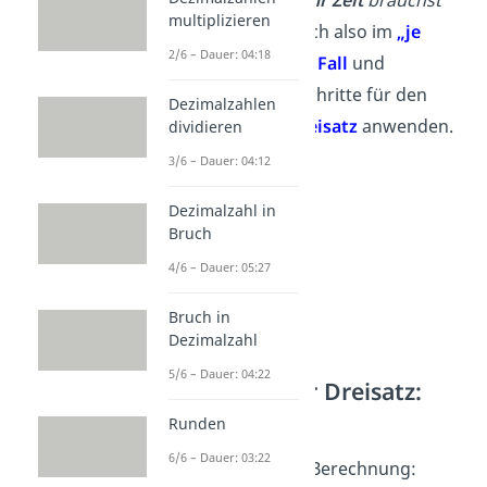
ansiehst,
desto mehr Zeit
brauchst
multiplizieren
du
. Du befindest dich also im
„je
2/6 – Dauer: 04:18
mehr, desto mehr“- Fall
und
musst
die Rechenschritte für den
Dezimalzahlen
proportionalen Dreisatz
anwenden.
dividieren
3/6 – Dauer: 04:12
Dezimalzahl in
Bruch
4/6 – Dauer: 05:27
Bruch in
Dezimalzahl
5/6 – Dauer: 04:22
Proportionaler Dreisatz:
Schritt 1
Runden
6/6 – Dauer: 03:22
Starte also mit der Berechnung: