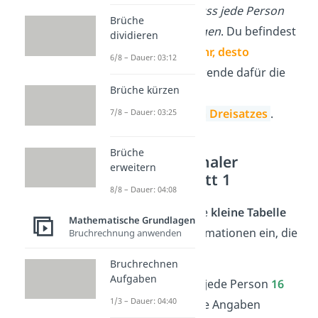
mithelfen, dann muss jede Person
Brüche
weniger Kisten
tragen
. Du befindest
dividieren
dich also im
„je mehr, desto
6/8 – Dauer: 03:12
weniger“-Fall
. Verwende dafür die
Brüche kürzen
Rechenschritte des
antiproportionalen Dreisatzes
.
7/8 – Dauer: 03:25
Brüche
Antiproportionaler
erweitern
Dreisatz: Schritt 1
8/8 – Dauer: 04:08
Zeichne
wieder eine
kleine Tabelle
Mathematische Grundlagen
und trage alle Informationen ein, die
Bruchrechnung anwenden
du bereits kennst.
Bruchrechnen
Aufgaben
Bei
8 Helfern
muss jede Person
16
1/3 – Dauer: 04:40
Kisten
tragen. Diese Angaben