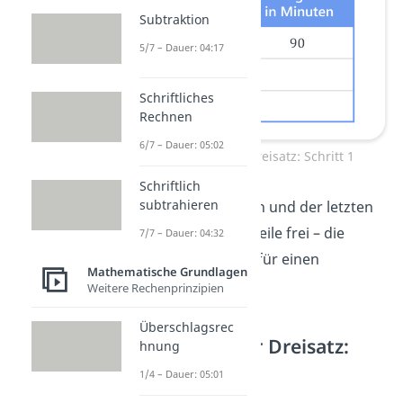
Subtraktion
5/7 – Dauer: 04:17
Schriftliches
Rechnen
6/7 – Dauer: 05:02
Proportionaler Dreisatz: Schritt 1
Schriftlich
subtrahieren
Zwischen der ersten und der letzten
Zeile lässt du eine Zeile frei – die
7/7 – Dauer: 04:32
brauchst du gleich für einen
Mathematische Grundlagen
Zwischenschritt.
Weitere Rechenprinzipien
Überschlagsrec
Proportionaler Dreisatz:
hnung
Schritt 2
1/4 – Dauer: 05:01