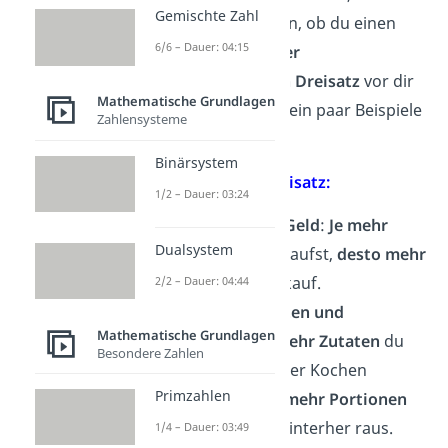
Gemischte Zahl
dir immer überlegen, ob du einen
6/6 – Dauer: 04:15
proportionalen
oder
antiproportionalen Dreisatz
vor dir
Mathematische Grundlagen
hast. Sieh dir dafür ein paar Beispiele
Zahlensysteme
an:
Binärsystem
Proportionaler Dreisatz:
1/2 – Dauer: 03:24
Einkaufen und Geld
:
Je mehr
Dualsystem
Lebkuchen
du kaufst,
desto mehr
kostet
dein Einkauf.
2/2 – Dauer: 04:44
Menge an Zutaten und
Mathematische Grundlagen
Portionen
:
Je mehr Zutaten
du
Besondere Zahlen
beim Backen oder Kochen
Primzahlen
benutzt,
desto mehr Portionen
bekommst du hinterher raus.
1/4 – Dauer: 03:49