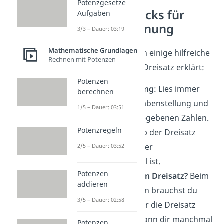
Potenzgesetze
Tipps und Tricks für
Aufgaben
Dreisatzrechnung
3/3 – Dauer: 03:19
Mathematische Grundlagen
Hier haben wir noch einige hilfreiche
Rechnen mit Potenzen
Tipps für dich zum Dreisatz erklärt:
Potenzen
Aufgabenstellung
: Lies immer
berechnen
genau
die Aufgabenstellung und
1/5 – Dauer: 03:51
finde die drei gegebenen Zahlen.
Potenzregeln
Finde heraus, ob der Dreisatz
proportional oder
2/5 – Dauer: 03:52
antiproportional ist.
Potenzen
Wie rechnet man Dreisatz?
Beim
addieren
Dreisatz rechnen brauchst du
3/5 – Dauer: 02:58
eine Tabelle oder die Dreisatz
Formel. Dabei kann dir manchmal
Potenzen