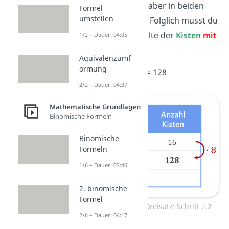
geteilt rechnest, ist aber in beiden
Formel
umstellen
Spalten die
gleiche
. Folglich musst du
den Wert in der Spalte der
Kisten
mit
1/2 – Dauer: 04:05
8 multiplizieren
:
Äquivalenzumf
ormung
16
·
8
= 128
2/2 – Dauer: 04:37
Mathematische Grundlagen
Binomische Formeln
Binomische
Formeln
1/6 – Dauer: 03:46
2. binomische
Formel
Antiproportionaler Dreisatz: Schritt 2.2
2/6 – Dauer: 04:17