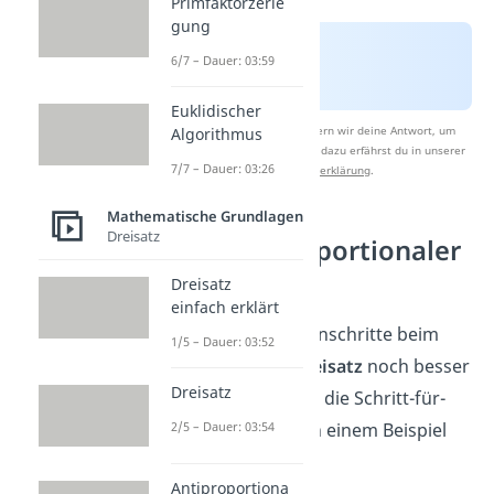
Primfaktorzerle
gung
6/7 – Dauer: 03:59
Euklidischer
Nach Beantwortung speichern wir deine Antwort, um
Algorithmus
Studyflix zu verbessern. Mehr dazu erfährst du in unserer
7/7 – Dauer: 03:26
Datenschutzerklärung
.
Mathematische Grundlagen
Dreisatz
Beispiel: Proportionaler
Dreisatz
Dreisatz
einfach erklärt
Damit du die Rechenschritte beim
1/5 – Dauer: 03:52
proportionalen
Dreisatz
noch besser
Dreisatz
verstehst, schau dir die Schritt-für-
2/5 – Dauer: 03:54
Schritt-Anleitung an einem Beispiel
an:
Antiproportiona