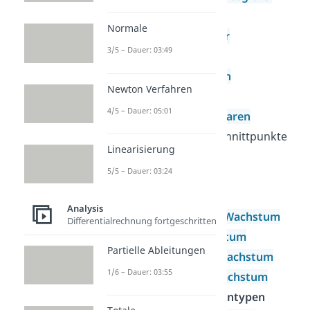
Mittelwert
Normale
Rotationskörper
3/5 – Dauer: 03:49
Bogenlänge
Integralfunktion
Newton Verfahren
Scharen
4/5 – Dauer: 05:01
Grundlagen Scharen
Gemeinsame Schnittpunkte
Linearisierung
Ortskurve
5/5 – Dauer: 03:24
Wachstum
Wachstum
Analysis
Exponentielles Wachstum
Differentialrechnung fortgeschritten
Lineares Wachstum
Partielle Ableitungen
Beschränktes Wachstum
1/6 – Dauer: 03:55
Logistisches Wachstum
Besondere Aufgabentypen