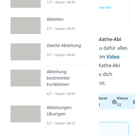
1/7 – Dauer: 04:34
Fit fürs Mathe-Abi
2026
Ableiten
(01:31)
2/7 – Dauer: 04:59
Du schreibst bald dein
Mathe-Abi
Zweite Ableitung
und willst wissen, was du dafür alles
3/7 – Dauer: 04:43
lernen musst? Hier
und im
Video
zeigen wir dir, wie das Mathe-Abi
Ableitung
aufgebaut ist und wie du dich
bestimmter
darauf vorbereiten kannst.
Funktionen
4/7 – Dauer: 04:09
Klasse
Klasse
Abiturvorbereitung
11
12
Ableitungen
Übungen
5/7 – Dauer: 04:10
Jetzt neu: Teste dein