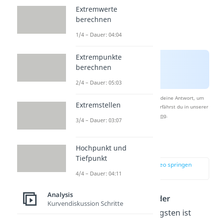
Extremwerte
berechnen
1/4 – Dauer: 04:04
Extrempunkte
berechnen
2/4 – Dauer: 05:03
Nach Beantwortung speichern wir deine Antwort, um
Extremstellen
Studyflix zu verbessern. Mehr dazu erfährst du in unserer
Datenschutzerklärung
.
3/4 – Dauer: 03:07
Analysis
Hochpunkt und
Tiefpunkt
zur Stelle im Video springen
(00:36)
4/4 – Dauer: 04:11
Analysis
Analysis
ist die
„Lehre der
Kurvendiskussion Schritte
Funktionen“
. Am wichtigsten ist