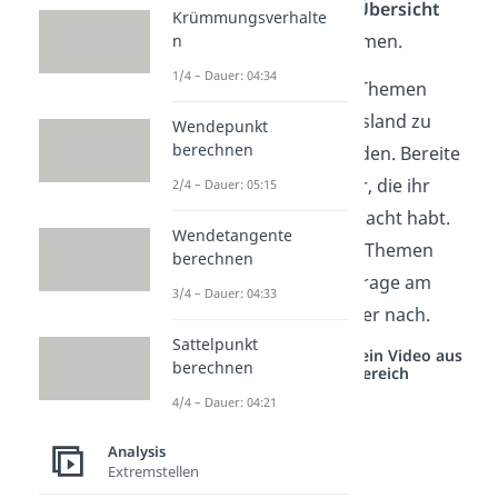
Absatz findest du eine
Übersicht
Krümmungsverhalte
über alle wichtigen Themen.
n
1/4 – Dauer: 04:34
Wichtig:
Die einzelnen Themen
können sich von Bundesland zu
Wendepunkt
berechnen
Bundesland unterscheiden. Bereite
dich auf die Themen vor, die ihr
2/4 – Dauer: 05:15
auch im Unterricht gemacht habt.
Wendetangente
Wenn du bei einem der Themen
berechnen
nicht sicher bist, dann frage am
3/4 – Dauer: 04:33
besten bei deinem Lehrer nach.
Sattelpunkt
Studyflix vernetzt: Hier ein Video aus
berechnen
einem anderen Bereich
4/4 – Dauer: 04:21
Analysis
Extremstellen