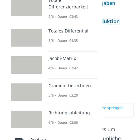
Totale
Extremwertaufgaben
Differenzierbarkeit
Ökonomie
2/6 – Dauer: 03:43
Vollständige Induktion
Totales Differential
3/6 – Dauer: 04:35
Jacobi-Matrix
4/6 – Dauer: 02:42
Gradient berechnen
Geometrie
5/6 – Dauer: 03:20
zur Stelle im Video springen
Richtungsableitung
(00:54)
6/6 – Dauer: 03:06
In der
Geometrie
geht es um
räumliche und nicht räumliche
Analysis