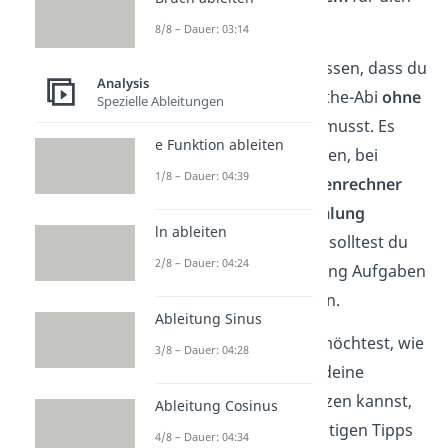
sein!
8/8 – Dauer: 03:14
Zudem ist wichtig zu wissen, dass du
Analysis
den ersten Teil vom Mathe-Abi
ohne
Spezielle Ableitungen
Hilfsmittel
bearbeiten musst. Es
e Funktion ableiten
wird also Aufgaben geben, bei
1/8 – Dauer: 04:39
denen du
keinen Taschenrechner
und
keine Formelsammlung
ln ableiten
benutzen darfst. Daher solltest du
2/8 – Dauer: 04:24
auch bei der Vorbereitung Aufgaben
ohne Hilfsmittel rechnen.
Ableitung Sinus
Tipp:
Wenn du wissen möchtest, wie
3/8 – Dauer: 04:28
du Studyflix gezielt für deine
Abiturvorbereitung nutzen kannst,
Ableitung Cosinus
findest du
hier
alle wichtigen Tipps
4/8 – Dauer: 04:34