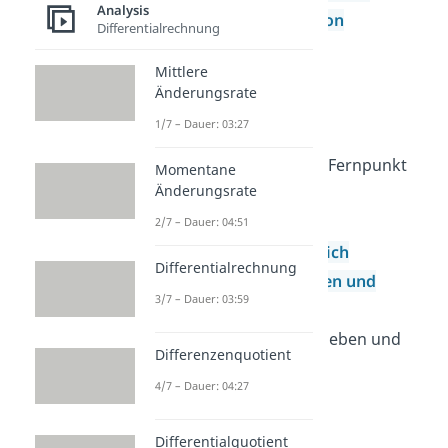
Analysis
Schnittwinkel von
Differentialrechnung
Funktionen
Mittlere
Tangenten
Änderungsrate
Tangente
1/7 – Dauer: 03:27
Normale
Tangente durch Fernpunkt
Momentane
Änderungsrate
Kurvendiskussion
Übersicht
2/7 – Dauer: 04:51
Definitionsbereich
Differentialrechnung
Graphen strecken und
3/7 – Dauer: 03:59
stauchen
Graphen verschieben und
Differenzenquotient
spiegeln
4/7 – Dauer: 04:27
Symmetrie
Monotonie
Differentialquotient