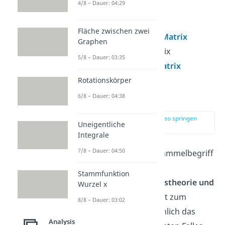
4/8 – Dauer: 04:29
Matrixpotenzen
Inverse Matrix
Fläche zwischen zwei
Transportierte Matrix
Graphen
Abbildungsmatrix
5/8 – Dauer: 03:35
Orthogonale Matrix
Rotationskörper
6/8 – Dauer: 04:38
Stochastik
zur Stelle im Video springen
Uneigentliche
(01:10)
Integrale
7/8 – Dauer: 04:50
Die
Stochastik
ist ein Sammelbegriff
für die Gebiete
Stammfunktion
der
Wahrscheinlichkeitstheorie und
Wurzel x
Statistik
. Du berechnest zum
8/8 – Dauer: 03:02
Beispiel, wie wahrscheinlich das
Analysis