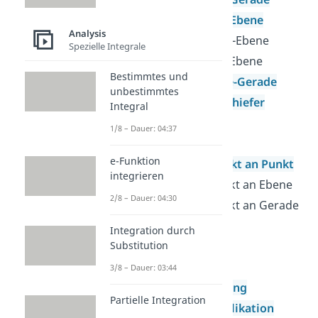
Abstand Punkt-Ebene
Analysis
Abstand Gerade-Ebene
Spezielle Integrale
Abstand Ebene-Ebene
Bestimmtes und
Abstand Gerade-Gerade
unbestimmtes
Abstand windschiefer
Integral
Geraden
1/8 – Dauer: 04:37
Konstruktion
e-Funktion
Spiegelung Punkt an Punkt
integrieren
Spiegelung Punkt an Ebene
2/8 – Dauer: 04:30
Spiegelung Punkt an Gerade
Schattenpunkte
Integration durch
Matrizenrechnung
Substitution
Grundlagen der
3/8 – Dauer: 03:44
Matrizenrechnung
Partielle Integration
Matrizenmultiplikation