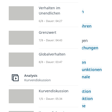
Gleichungen
Verhalten im
Polynomdivision
Unendlichen
Newtonsches
6/8 – Dauer: 04:27
Näherungsverfahren
Grenzwert
Gleichungen
Wurzelgleichungen
7/8 – Dauer: 04:43
Exponentialgleichungen
Globalverhalten
Funktionen
Potenzfunktionen
8/8 – Dauer: 03:47
Ganzrationale Funktionen
Analysis
Gebrochenrationale
Kurvendiskussion
Funktionen
Kurvendiskussion
Exponentialfunktion
Logarithmusfunktion
1/6 – Dauer: 05:34
Trigonometrische