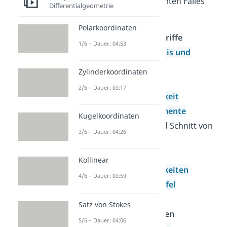
Eintreten eines bestimmten Falles
Differentialgeometrie
ist.
Polarkoordinaten
Wichtige Grundbegriffe
1/6 – Dauer: 04:53
Ergebnis,
Ereignis und
Gegenereignis
Zylinderkoordinaten
Begriff der
2/6 – Dauer: 03:17
Wahrscheinlichkeit
Laplace-Experimente
Kugelkoordinaten
Vereinigung und Schnitt von
3/6 – Dauer: 04:26
Ereignissen
Bedingte
Kollinear
Wahrscheinlichkeiten
4/6 – Dauer: 03:59
Die Vierfeldertafel
Mehrstufige
Satz von Stokes
Wahrscheinlichkeiten
5/6 – Dauer: 04:06