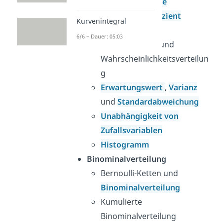
Baumdiagramme
Binominalkoeffizient
Kurvenintegral
Zufallsvariable
6/6 – Dauer: 05:03
Zufallsvariable
und
Wahrscheinlichkeitsverteilun
g
Erwartungswert
,
Varianz
und
Standardabweichung
Unabhängigkeit von
Zufallsvariablen
Histogramm
Binominalverteilung
Bernoulli-Ketten und
Binominalverteilung
Kumulierte
Binominalverteilung