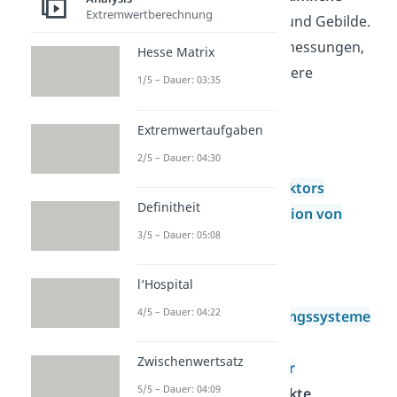
Extremwertberechnung
Gegenstände
, Formen und Gebilde.
Du berechnest ihre Abmessungen,
Hesse Matrix
Abstände und viele weitere
1/5 – Dauer: 03:35
Eigenschaften.
Extremwertaufgaben
Vektorrechnung
2/5 – Dauer: 04:30
Grundlagen
Betrag eines Vektors
Definitheit
Linearkombination von
3/5 – Dauer: 05:08
Vektoren
Skalarprodukt
l‘Hospital
Kreuzprodukt
4/5 – Dauer: 04:22
Lineare Gleichungssysteme
Strahlensatz
Zwischenwertsatz
Normalenvektor
5/5 – Dauer: 04:09
Geometrische Objekte