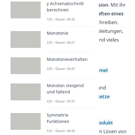
y Achsenabschnitt
dabei die
Kurvendiskussion
. Mit ihr
berechnen
kannst du die
Eigenschaften eines
1/8 – Dauer: 04:32
Funktionsgraphen
beschreiben.
Dafür verwendest du Ableitungen,
Monotonie
Grenzwerte, Integrale und vieles
2/8 – Dauer: 04:27
mehr.
Monotonieverhalten
Grundlagen
3/8 – Dauer: 04:47
Mitternachtsformel
pq-Formel
Monoton steigend
Potenzgesetze
und
und fallend
Logarithmusgesetze
4/8 – Dauer: 03:31
Wurzelgesetze
Nullstellen
Symmetrie
Funktionen
Satz vom Nullprodukt
Substitution
zum Lösen von
5/8 – Dauer: 04:26