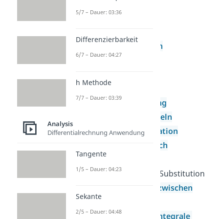
Extrempunkte
5/7 – Dauer: 03:36
Krümmung
Wendepunkte
Differenzierbarkeit
Umkehrfunktion
6/7 – Dauer: 04:27
Grenzwert
Integralrechnung
h Methode
Grundlagen der
7/7 – Dauer: 03:39
Integralrechnung
Integrationsregeln
Analysis
Partielle Integration
Differentialrechnung Anwendung
Integration durch
Tangente
Substitution
1/5 – Dauer: 04:23
Logarithmische Substitution
Flächeninhalte zwischen
Sekante
zwei Graphen
2/5 – Dauer: 04:48
Uneigentliche Integrale