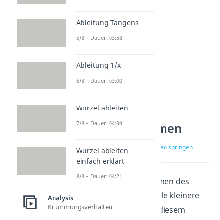
zusammengefasst!
Ableitung Tangens
5/8 – Dauer: 03:58
Ableitung 1/x
6/8 – Dauer: 03:00
Wurzel ableiten
7/8 – Dauer: 04:34
Mathe-Abi Themen
zur Stelle im Video springen
Wurzel ableiten
(00:14)
einfach erklärt
8/8 – Dauer: 04:21
Unter die drei Überthemen des
Mathe-Abiturs fallen viele kleinere
Analysis
Krümmungsverhalten
Mathe-Abi Themen
. In diesem