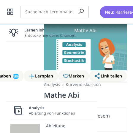
Suche
Neu: Karriere
Lernen lohnt sich!
Entdecke hier deine Chancen.
gaben
Lernplan
Merken
Link teilen
NEU
Analysis
Kurvendiskussion
Mathe Abi
Analysis
Ableitung von Funktionen
Wichtige Inhalte in diesem
Video
Ableitung