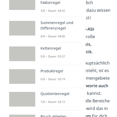
dass du weißt, was auf dich
Faktorregel
zukommt. Alles, was du dazu wissen
3/8 – Dauer: 04:32
musst, zeigen wir dir jetzt!
Summenregel und
Differenzregel
Die
Aufgaben im Mathe-Abi
kommen aus den drei große
4/8 – Dauer: 04:06
Themengebieten
Analysis,
Kettenregel
Geometrie und Stochastik
.
5/8 – Dauer: 03:37
Da die Abiturprüfung hauptsächlich
aus
Rechenaufgaben
besteht, ist es
Produktregel
wichtig, dass du die Themengebiete
6/8 – Dauer: 03:19
alle verstehst und die
Theorie auch
in der Praxis anwenden
kannst.
Quotientenregel
Wenn du dich aber auf alle Bereiche
7/8 – Dauer: 03:12
sorgfältig
vorbereitest, wird das in
der Prüfung
kein Problem
für dich
Bruch ableiten