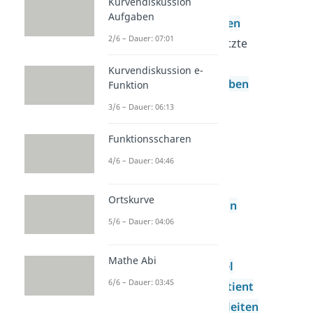
Kurvendiskussion
Funktionen
Aufgaben
Wurzelfunktionen
2/6 – Dauer: 07:01
Zusammengesetzte
Funktionen
Kurvendiskussion e-
Steckbriefaufgaben
Funktion
Stetigkeit
3/6 – Dauer: 06:13
Ableitung
Funktionsscharen
Ableitung
4/6 – Dauer: 04:46
Ableitung der
Potenzfunktion
Ortskurve
Ableitungsregeln
5/6 – Dauer: 04:06
Produktregel
Kettenregel
Mathe Abi
Quotientenregel
6/6 – Dauer: 03:45
Differenzenquotient
Graphisches Ableiten