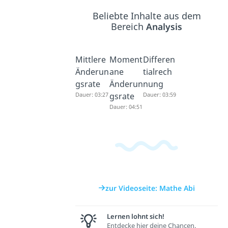
Beliebte Inhalte aus dem
Bereich
Analysis
Mittlere
Moment
Differen
Änderun
ane
tialrech
gsrate
Änderun
nung
Dauer: 03:27
gsrate
Dauer: 03:59
Dauer: 04:51
zur Videoseite: Mathe Abi
Lernen lohnt sich!
Entdecke hier deine Chancen.