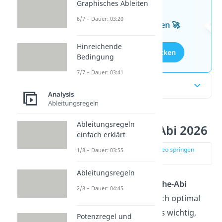
Graphisches Ableiten
Wissen mit unseren
6/7 – Dauer: 03:20
kostenlosen Aufgaben 🚀
Hinreichende
Aufgaben entdecken
Bedingung
7/7 – Dauer: 03:41
Inhaltsübersicht
Analysis
Ableitungsregeln
Ableitungsregeln
Fit fürs Mathe-Abi 2026
einfach erklärt
zur Stelle im Video springen
1/8 – Dauer: 03:55
(01:31)
Ableitungsregeln
Langsam rückt das
Mathe-Abi
2/8 – Dauer: 04:45
2026
näher. Du willst dich optimal
vorbereiten? Dann ist es wichtig,
Potenzregel und