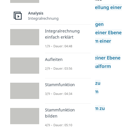
Parameterdarstellung einer
Analysis
Geraden
Integralrechnung
Ebenengleichungen
Integralrechnung
Parameterform einer Ebene
einfach erklärt
Koordinatenform einer
1/9 – Dauer: 04:48
Ebene
Normalenform einer Ebene
Aufleiten
Hessische Normalform
2/9 – Dauer: 03:56
Umwandlung
Parameterform zu
Stammfunktion
Koordinatenform
3/9 – Dauer: 04:34
Umwandlung
Koordinatenform zu
Stammfunktion
bilden
Parameterform
Zeichnen im
4/9 – Dauer: 05:10