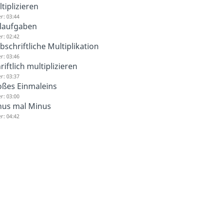
tiplizieren
r: 03:44
laufgaben
r: 02:42
bschriftliche Multiplikation
r: 03:46
riftlich multiplizieren
r: 03:37
ßes Einmaleins
r: 03:00
nus mal Minus
r: 04:42