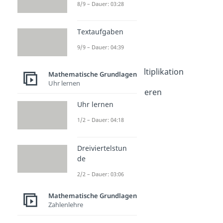
Grundlagen
8/9 – Dauer: 03:28
Multiplizieren
Multiplizieren
Textaufgaben
Dauer: 03:44
9/9 – Dauer: 04:39
Malaufgaben
Dauer: 02:42
Halbschriftliche Multiplikation
Mathematische Grundlagen
Dauer: 03:46
Uhr lernen
Schriftlich multiplizieren
Dauer: 03:37
Uhr lernen
Großes Einmaleins
1/2 – Dauer: 04:18
Dauer: 03:00
Minus mal Minus
Dauer: 04:42
Dreiviertelstun
de
2/2 – Dauer: 03:06
Mathematische Grundlagen
Zahlenlehre