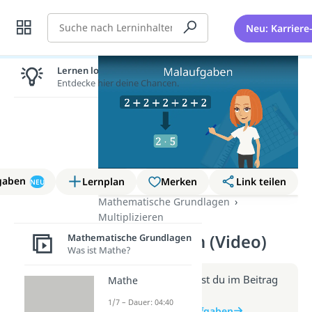
Suche
Neu: Karriere
Lernen lohnt sich!
Entdecke hier deine Chancen.
gaben
Lernplan
Merken
Link teilen
NEU
Mathematische Grundlagen
Multiplizieren
Malaufgaben (Video)
Mathematische Grundlagen
Was ist Mathe?
Weitere Infos erhältst du im Beitrag
Mathe
zum Video
1/7 – Dauer: 04:40
zum Beitrag: Malaufgaben