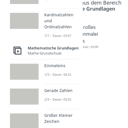
Beliebte Inhalte aus dem Bereich
Mathematische Grundlagen
Kardinalzahlen
und
Ordinalzahlen
Halbschr
Schriftlic
Großes
iftliche
h
Einmalei
7/7 – Dauer: 03:07
Multiplik
multiplizi
ns
ation
eren
Dauer: 03:00
Mathematische Grundlagen
Mathe Grundschule
Dauer: 03:46
Dauer: 03:37
Einmaleins
1/9 – Dauer: 04:23
Gerade Zahlen
2/9 – Dauer: 03:03
Größer Kleiner
Zeichen