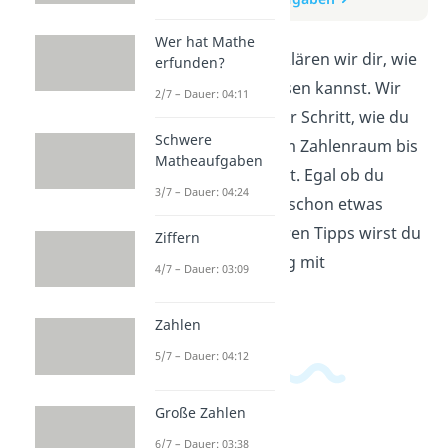
Wer hat Mathe
In diesem Video erklären wir dir, wie
erfunden?
du Malaufgaben lösen kannst. Wir
2/7 – Dauer: 04:11
zeigen dir Schritt für Schritt, wie du
Schwere
die Multiplikation im Zahlenraum bis
Matheaufgaben
100 meistern kannst. Egal ob du
3/7 – Dauer: 04:24
Anfänger bist oder schon etwas
geübter – mit unseren Tipps wirst du
Ziffern
sicherer im Umgang mit
4/7 – Dauer: 03:09
Malaufgaben.
Zahlen
5/7 – Dauer: 04:12
Große Zahlen
6/7 – Dauer: 03:38