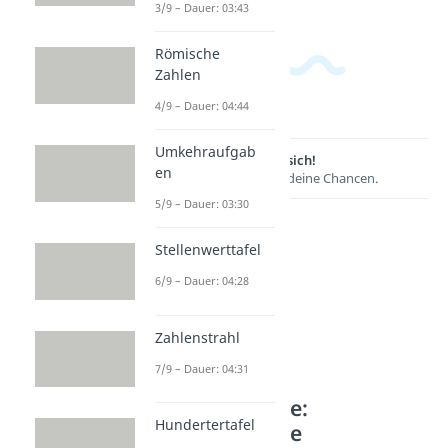
3/9 – Dauer: 03:43
Römische
Zahlen
4/9 – Dauer: 04:44
Umkehraufgab
Lernen lohnt sich!
en
Entdecke hier deine Chancen.
5/9 – Dauer: 03:30
Stellenwerttafel
6/9 – Dauer: 04:28
Zahlenstrahl
7/9 – Dauer: 04:31
Weitere Inhalte:
Hundertertafel
Mathematische