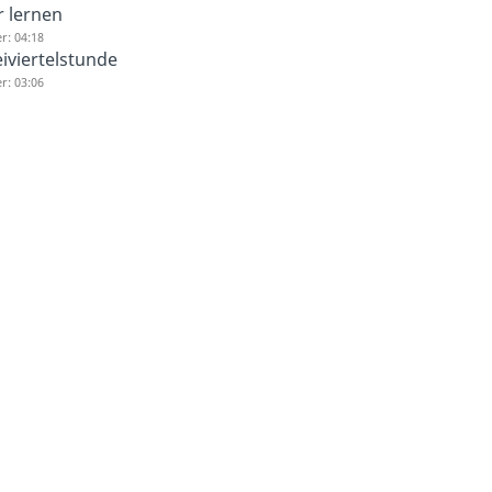
 lernen
r: 04:18
iviertelstunde
r: 03:06