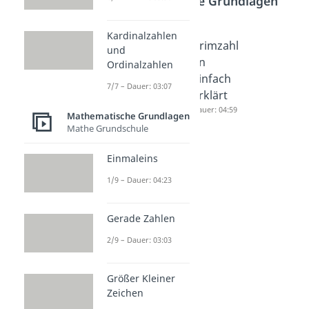
Mathematische Grundlagen
Kardinalzahlen
Dualsyst
Primzahl
Primzahl
und
em
en
en
Ordinalzahlen
Dauer: 04:44
Dauer: 03:49
einfach
7/7 – Dauer: 03:07
erklärt
Dauer: 04:59
Mathematische Grundlagen
Mathe Grundschule
Einmaleins
1/9 – Dauer: 04:23
Gerade Zahlen
2/9 – Dauer: 03:03
Größer Kleiner
Zeichen