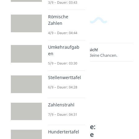
3/9 – Dauer: 03:43
Römische
Zahlen
4/9 – Dauer: 04:44
Umkehraufgab
Lernen lohnt sich!
en
Entdecke hier deine Chancen.
5/9 – Dauer: 03:30
Stellenwerttafel
6/9 – Dauer: 04:28
Zahlenstrahl
7/9 – Dauer: 04:31
Weitere Inhalte:
Hundertertafel
Mathematische