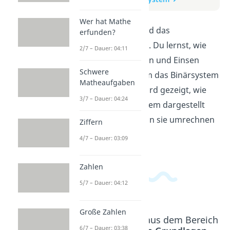
Wer hat Mathe
In diesem Video wird das
erfunden?
Binärsystem erklärt. Du lernst, wie
2/7 – Dauer: 04:11
Computer mit Nullen und Einsen
Schwere
arbeiten und warum das Binärsystem
Matheaufgaben
dafür ideal ist. Es wird gezeigt, wie
3/7 – Dauer: 04:24
Zahlen im Binärsystem dargestellt
werden und wie man sie umrechnen
Ziffern
kann.
4/7 – Dauer: 03:09
Zahlen
5/7 – Dauer: 04:12
Große Zahlen
Beliebte Inhalte aus dem Bereich
6/7 – Dauer: 03:38