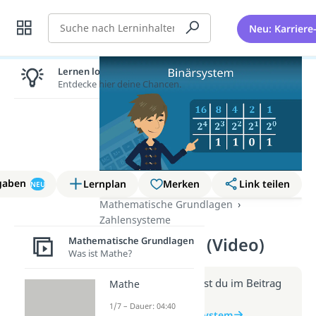
Suche
Neu: Karriere
Lernen lohnt sich!
Entdecke hier deine Chancen.
gaben
Lernplan
Merken
Link teilen
NEU
Mathematische Grundlagen
Zahlensysteme
Binärsystem (Video)
Mathematische Grundlagen
Was ist Mathe?
Weitere Infos erhältst du im Beitrag
Mathe
zum Video
1/7 – Dauer: 04:40
zum Beitrag: Binärsystem