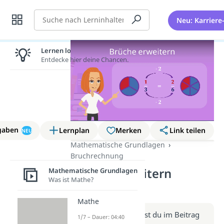
Suche
Neu: Karriere
Lernen lohnt sich!
Entdecke hier deine Chancen.
gaben
Lernplan
Merken
Link teilen
NEU
Mathematische Grundlagen
Bruchrechnung
Brüche erweitern
Mathematische Grundlagen
Was ist Mathe?
(Video)
Mathe
Weitere Infos erhältst du im Beitrag
1/7 – Dauer: 04:40