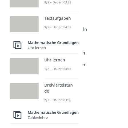
Grundlagen
8/9 – Dauer: 03:28
Bruchrechnung
Bruchrechnen
Textaufgaben
Dauer: 04:26
9/9 – Dauer: 04:39
Bruchrechnen Regeln
Dauer: 04:42
Brüche addieren
Mathematische Grundlagen
Dauer: 04:44
Uhr lernen
Brüche subtrahieren
Dauer: 04:20
Uhr lernen
Brüche multiplizieren
1/2 – Dauer: 04:18
Dauer: 04:14
Brüche dividieren
Dauer: 03:12
Dreiviertelstun
Brüche kürzen
de
Dauer: 03:38
Brüche erweitern
2/2 – Dauer: 03:06
Dauer: 04:08
Mathematische Grundlagen
Zahlenlehre