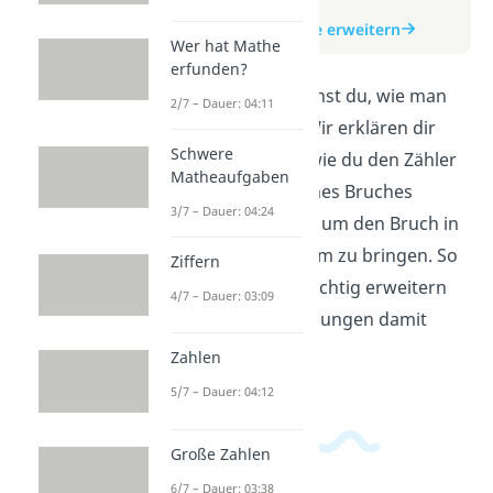
zum Video
zum Beitrag: Brüche erweitern
Wer hat Mathe
erfunden?
In diesem Video lernst du, wie man
2/7 – Dauer: 04:11
Brüche erweitert. Wir erklären dir
Schwere
Schritt für Schritt, wie du den Zähler
Matheaufgaben
und den Nenner eines Bruches
3/7 – Dauer: 04:24
vergrößern kannst, um den Bruch in
eine bestimmte Form zu bringen. So
Ziffern
kannst du Brüche richtig erweitern
4/7 – Dauer: 03:09
und einfache Rechnungen damit
lösen.
Zahlen
5/7 – Dauer: 04:12
Große Zahlen
6/7 – Dauer: 03:38