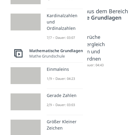
Beliebte Inhalte aus dem Bereich
Kardinalzahlen
Mathematische Grundlagen
und
Ordinalzahlen
Bruchrec
Brüche
Brüche
7/7 – Dauer: 03:07
hnen
gleichna
vergleich
Mathematische Grundlagen
Aufgabe
mig
en und
Mathe Grundschule
n
machen
ordnen
Dauer: 04:40
Dauer: 02:51
Dauer: 04:43
Einmaleins
1/9 – Dauer: 04:23
Gerade Zahlen
2/9 – Dauer: 03:03
Größer Kleiner
Zeichen