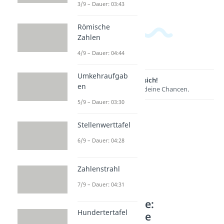
3/9 – Dauer: 03:43
Römische
Zahlen
4/9 – Dauer: 04:44
Umkehraufgab
Lernen lohnt sich!
en
Entdecke hier deine Chancen.
5/9 – Dauer: 03:30
Stellenwerttafel
6/9 – Dauer: 04:28
Zahlenstrahl
7/9 – Dauer: 04:31
Weitere Inhalte:
Hundertertafel
Mathematische