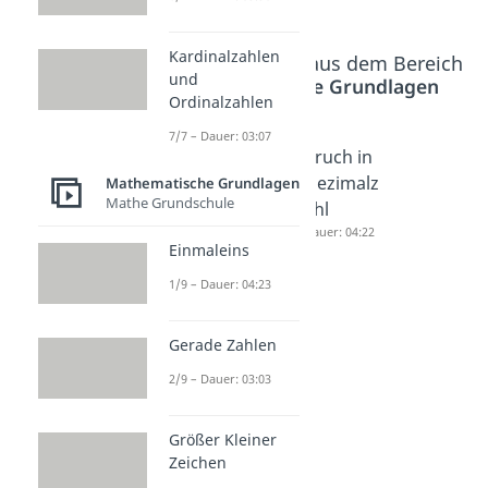
Kardinalzahlen
Beliebte Inhalte aus dem Bereich
und
Mathematische Grundlagen
Ordinalzahlen
7/7 – Dauer: 03:07
Dezimalz
Dezimalz
Bruch in
ahlen
ahl in
Dezimalz
Mathematische Grundlagen
Mathe Grundschule
dividiere
Bruch
ahl
n
Dauer: 05:27
Dauer: 04:22
Einmaleins
Dauer: 04:12
1/9 – Dauer: 04:23
Gerade Zahlen
2/9 – Dauer: 03:03
Größer Kleiner
Zeichen