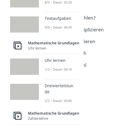
Grundlagen
8/9 – Dauer: 03:28
Dezimalzahlen
Was sind Dezimalzahlen?
Textaufgaben
Dauer: 04:23
9/9 – Dauer: 04:39
Dezimalzahlen multiplizieren
Dauer: 04:18
Dezimalzahlen dividieren
Mathematische Grundlagen
Dauer: 04:12
Uhr lernen
Dezimalzahl in Bruch
Dauer: 05:27
Uhr lernen
Bruch in Dezimalzahl
1/2 – Dauer: 04:18
Dauer: 04:22
Runden
Dauer: 03:22
Dreiviertelstun
de
2/2 – Dauer: 03:06
Mathematische Grundlagen
Zahlenlehre