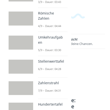
3/9 – Dauer: 03:43
Römische
Zahlen
4/9 – Dauer: 04:44
Umkehraufgab
Lernen lohnt sich!
en
Entdecke hier deine Chancen.
5/9 – Dauer: 03:30
Stellenwerttafel
6/9 – Dauer: 04:28
Zahlenstrahl
7/9 – Dauer: 04:31
Weitere Inhalte:
Hundertertafel
Mathematische