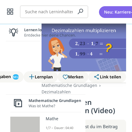
Suche
Neu: Karriere
Lernen lohnt sich!
Entdecke hier deine Chancen.
gaben
Lernplan
Merken
Link teilen
NEU
Mathematische Grundlagen
Dezimalzahlen
Dezimalzahlen
Mathematische Grundlagen
Was ist Mathe?
multiplizieren (Video)
Mathe
Weitere Infos erhältst du im Beitrag
1/7 – Dauer: 04:40