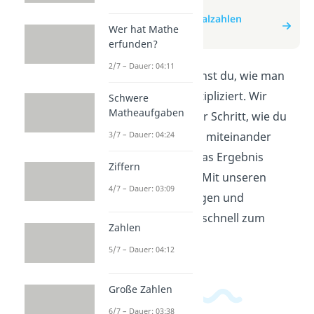
zum Video
zum Beitrag: Dezimalzahlen
Wer hat Mathe
multiplizieren
erfunden?
2/7 – Dauer: 04:11
In diesem Video lernst du, wie man
Dezimalzahlen multipliziert. Wir
Schwere
Matheaufgaben
zeigen dir Schritt für Schritt, wie du
zwei Dezimalzahlen miteinander
3/7 – Dauer: 04:24
multiplizierst und das Ergebnis
Ziffern
richtig berechnest. Mit unseren
4/7 – Dauer: 03:09
einfachen Erklärungen und
Beispielen wirst du schnell zum
Zahlen
Matheprofi!
5/7 – Dauer: 04:12
Große Zahlen
6/7 – Dauer: 03:38