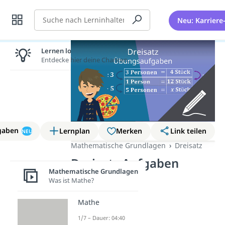
Suche
Neu: Karriere
Lernen lohnt sich!
Entdecke hier deine Chancen.
gaben
Lernplan
Merken
Link teilen
NEU
Mathematische Grundlagen
Dreisatz
Dreisatz Aufgaben
Mathematische Grundlagen
Was ist Mathe?
Mathe
1/7 – Dauer: 04:40