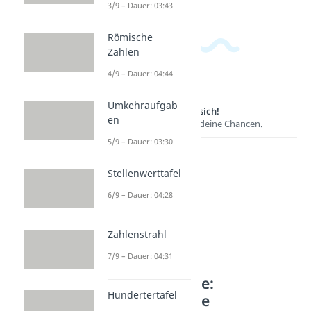
3/9 – Dauer: 03:43
Römische
Zahlen
4/9 – Dauer: 04:44
Umkehraufgab
Lernen lohnt sich!
en
Entdecke hier deine Chancen.
5/9 – Dauer: 03:30
Stellenwerttafel
6/9 – Dauer: 04:28
Zahlenstrahl
7/9 – Dauer: 04:31
Weitere Inhalte:
Hundertertafel
Mathematische