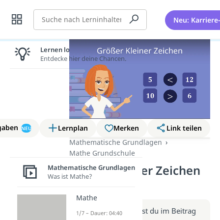
Suche
Neu: Karriere
Lernen lohnt sich!
Entdecke hier deine Chancen.
gaben
Lernplan
Merken
Link teilen
NEU
Mathematische Grundlagen
Mathe Grundschule
Größer Kleiner Zeichen
Mathematische Grundlagen
Was ist Mathe?
(Video)
Mathe
Weitere Infos erhältst du im Beitrag
1/7 – Dauer: 04:40