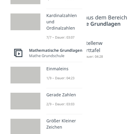
Kardinalzahlen
Beliebte Inhalte aus dem Bereich
und
Mathematische Grundlagen
Ordinalzahlen
7/7 – Dauer: 03:07
Römisch
Umkehr
Stellenw
e Zahlen
aufgabe
erttafel
Mathematische Grundlagen
Mathe Grundschule
Dauer: 04:44
n
Dauer: 04:28
Dauer: 03:30
Einmaleins
1/9 – Dauer: 04:23
Gerade Zahlen
2/9 – Dauer: 03:03
Größer Kleiner
Zeichen