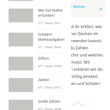
zum Video
zum Beitrag: Größer Kleiner
Wer hat Mathe
Zeichen
erfunden?
2/7 – Dauer: 04:11
In diesem Video wird dir erklärt, wie
du Größer-und Kleiner-Zeichen im
Schwere
Matheaufgaben
Matheunterricht verwenden kannst.
Wir zeigen dir, wie du Zahlen
3/7 – Dauer: 04:24
miteinander vergleichst und welches
Ziffern
Zeichen du dafür benutzt. Mit
4/7 – Dauer: 03:09
einfachen Beispielen erklären wir dir,
wie du die Zeichen richtig einsetzt.
Zahlen
Ideal für Schülerinnen und Schüler!
5/7 – Dauer: 04:12
Große Zahlen
6/7 – Dauer: 03:38