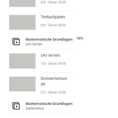
Grundlagen
8/9 – Dauer: 03:28
Mathe Grundschule
Einmaleins
Textaufgaben
Dauer: 04:23
9/9 – Dauer: 04:39
Gerade Zahlen
Dauer: 03:03
Größer Kleiner Zeichen
Mathematische Grundlagen
Dauer: 03:43
Uhr lernen
Römische Zahlen
Dauer: 04:44
Uhr lernen
Umkehraufgaben
1/2 – Dauer: 04:18
Dauer: 03:30
Stellenwerttafel
Dauer: 04:28
Dreiviertelstun
Zahlenstrahl
de
Dauer: 04:31
Hundertertafel
2/2 – Dauer: 03:06
Dauer: 03:28
Textaufgaben
Mathematische Grundlagen
Zahlenlehre
Dauer: 04:39