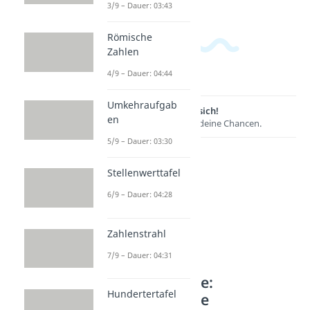
3/9 – Dauer: 03:43
Römische
Zahlen
4/9 – Dauer: 04:44
Umkehraufgab
Lernen lohnt sich!
en
Entdecke hier deine Chancen.
5/9 – Dauer: 03:30
Stellenwerttafel
6/9 – Dauer: 04:28
Zahlenstrahl
7/9 – Dauer: 04:31
Weitere Inhalte:
Hundertertafel
Mathematische