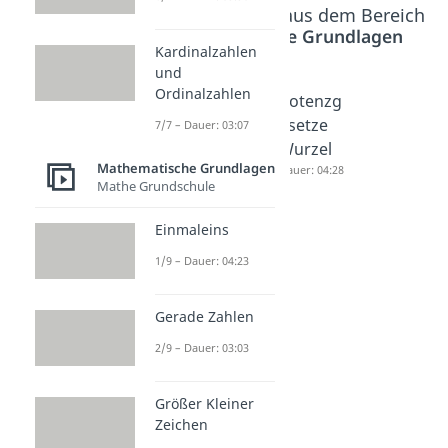
Beliebte Inhalte aus dem Bereich
Mathematische Grundlagen
Kardinalzahlen
und
Ordinalzahlen
Hoch 0
Potenzg
Potenzg
Dauer: 02:59
esetze
esetze
7/7 – Dauer: 03:07
Dauer: 04:03
Wurzel
Mathematische Grundlagen
Dauer: 04:28
Mathe Grundschule
Einmaleins
1/9 – Dauer: 04:23
Gerade Zahlen
2/9 – Dauer: 03:03
Größer Kleiner
Zeichen