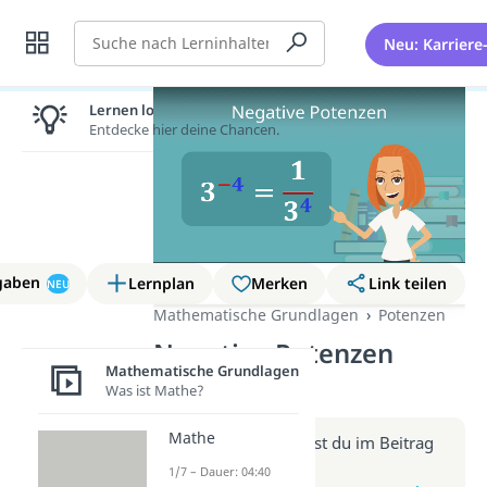
Suche
Neu: Karriere
Lernen lohnt sich!
Entdecke hier deine Chancen.
gaben
Lernplan
Merken
Link teilen
NEU
Mathematische Grundlagen
Potenzen
Negative Potenzen
Mathematische Grundlagen
(Video)
Was ist Mathe?
Mathe
Weitere Infos erhältst du im Beitrag
zum Video
1/7 – Dauer: 04:40