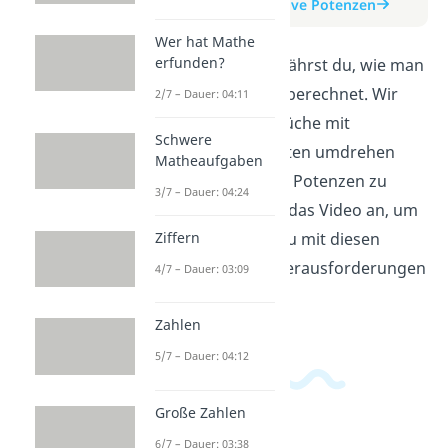
zum Beitrag: Negative Potenzen
Wer hat Mathe
erfunden?
In diesem Video erfährst du, wie man
negative Potenzen berechnet. Wir
2/7 – Dauer: 04:11
erklären, wie du Brüche mit
Schwere
negativen Exponenten umdrehen
Matheaufgaben
kannst, um positive Potenzen zu
3/7 – Dauer: 04:24
erhalten. Schau dir das Video an, um
zu verstehen, wie du mit diesen
Ziffern
mathematischen Herausforderungen
4/7 – Dauer: 03:09
umgehen kannst.
Zahlen
5/7 – Dauer: 04:12
Große Zahlen
6/7 – Dauer: 03:38