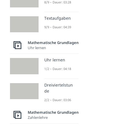
Grundlagen
8/9 – Dauer: 03:28
Potenzen
Potenzen
Textaufgaben
Dauer: 03:52
9/9 – Dauer: 04:39
Zehnerpotenzen
Dauer: 04:43
Negative Potenzen
Mathematische Grundlagen
Dauer: 03:19
Uhr lernen
Hoch 0
Dauer: 02:59
Uhr lernen
1/2 – Dauer: 04:18
Dreiviertelstun
de
2/2 – Dauer: 03:06
Mathematische Grundlagen
Zahlenlehre