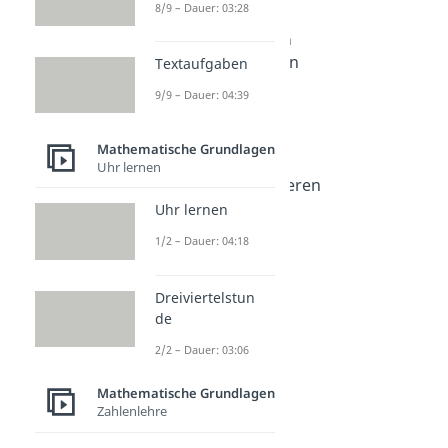
Grundlagen
8/9 – Dauer: 03:28
Rechnen mit Potenzen
Potenzen berechnen
Textaufgaben
Dauer: 03:51
9/9 – Dauer: 04:39
Potenzregeln
Dauer: 03:52
Potenzen addieren
Mathematische Grundlagen
Dauer: 02:58
Uhr lernen
Potenzen multiplizieren
Dauer: 03:24
Uhr lernen
Heron Verfahren
1/2 – Dauer: 04:18
Dauer: 02:53
Dreiviertelstun
de
2/2 – Dauer: 03:06
Mathematische Grundlagen
Zahlenlehre