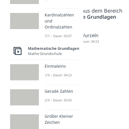
Beliebte Inhalte aus dem Bereich
Kardinalzahlen
Mathematische Grundlagen
und
Ordinalzahlen
Potenze
Heron
Wurzeln
7/7 – Dauer: 03:07
n
Verfahre
Dauer: 04:22
Mathematische Grundlagen
multiplizi
n
Mathe Grundschule
eren
Dauer: 02:53
Dauer: 03:24
Einmaleins
1/9 – Dauer: 04:23
Gerade Zahlen
2/9 – Dauer: 03:03
Größer Kleiner
Zeichen