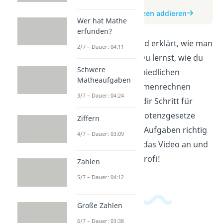
zum Video
zum Beitrag: Potenzen addieren
Wer hat Mathe
erfunden?
In diesem Video wird erklärt, wie man
2/7 – Dauer: 04:11
Potenzen addiert. Du lernst, wie du
Schwere
Zahlen mit unterschiedlichen
Matheaufgaben
Exponenten zusammenrechnen
3/7 – Dauer: 04:24
kannst. Wir zeigen dir Schritt für
Schritt, wie du die Potenzgesetze
Ziffern
anwendest, um die Aufgaben richtig
4/7 – Dauer: 03:09
zu lösen. Schau dir das Video an und
werde zum Matheprofi!
Zahlen
5/7 – Dauer: 04:12
Große Zahlen
6/7 – Dauer: 03:38