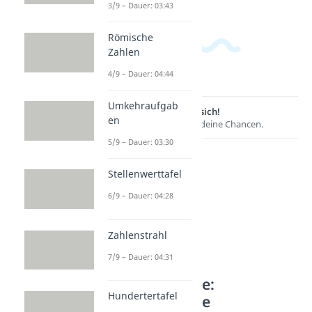
3/9 – Dauer: 03:43
Römische
Zahlen
4/9 – Dauer: 04:44
Umkehraufgab
Lernen lohnt sich!
en
Entdecke hier deine Chancen.
5/9 – Dauer: 03:30
Stellenwerttafel
6/9 – Dauer: 04:28
Zahlenstrahl
7/9 – Dauer: 04:31
Weitere Inhalte:
Hundertertafel
Mathematische