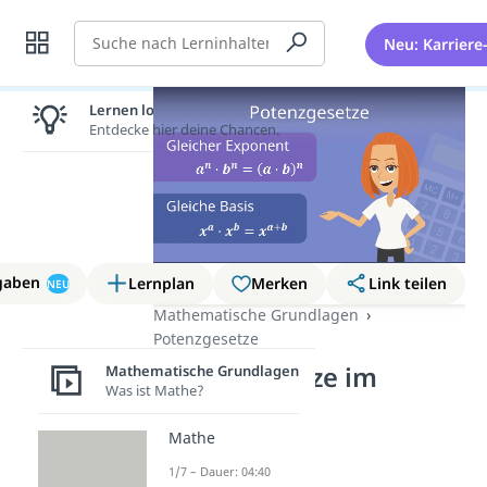
Suche
Neu: Karriere
Lernen lohnt sich!
Entdecke hier deine Chancen.
gaben
Lernplan
Merken
Link teilen
NEU
Mathematische Grundlagen
Potenzgesetze
Potenzgesetze im
Mathematische Grundlagen
Was ist Mathe?
Überblick
Mathe
1/7 – Dauer: 04:40