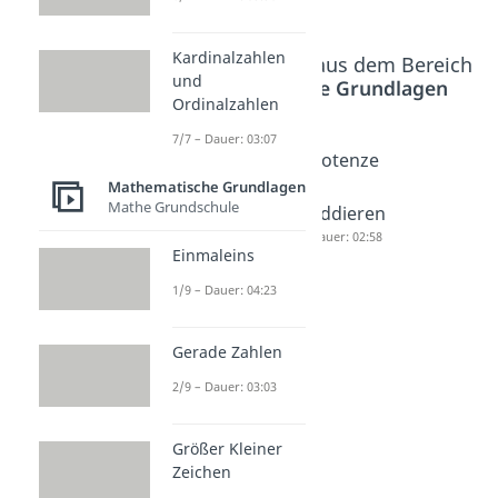
Kardinalzahlen
Beliebte Inhalte aus dem Bereich
und
Mathematische Grundlagen
Ordinalzahlen
7/7 – Dauer: 03:07
Potenze
Potenzre
Potenze
n
geln
n
Mathematische Grundlagen
Mathe Grundschule
berechn
Dauer: 03:52
addieren
en
Dauer: 02:58
Einmaleins
Dauer: 03:51
1/9 – Dauer: 04:23
Gerade Zahlen
2/9 – Dauer: 03:03
Größer Kleiner
Zeichen