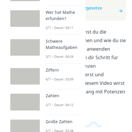
zum Video
zum Beitrag: Potenzgesetze
Wer hat Mathe
Aufgaben
erfunden?
2/7 – Dauer: 04:11
In diesem Video lernst du die
Potenzgesetze kennen und wie du sie
Schwere
Matheaufgaben
bei Matheaufgaben anwenden
kannst. Wir erklären dir Schritt für
3/7 – Dauer: 04:24
Schritt, wie du Potenzen
Ziffern
multiplizierst, dividierst und
4/7 – Dauer: 03:09
potenzierst. Nach diesem Video wirst
du sicherer im Umgang mit Potenzen
Zahlen
sein!
5/7 – Dauer: 04:12
Große Zahlen
6/7 – Dauer: 03:38