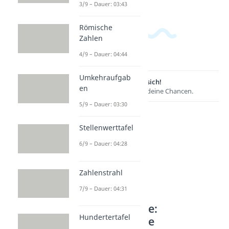
3/9 – Dauer: 03:43
Römische
Zahlen
4/9 – Dauer: 04:44
Umkehraufgab
Lernen lohnt sich!
en
Entdecke hier deine Chancen.
5/9 – Dauer: 03:30
Stellenwerttafel
6/9 – Dauer: 04:28
Zahlenstrahl
7/9 – Dauer: 04:31
Weitere Inhalte:
Hundertertafel
Mathematische