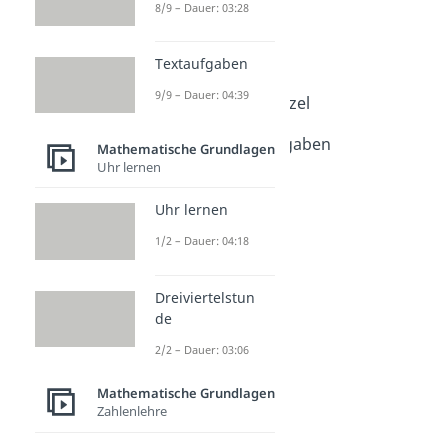
Grundlagen
8/9 – Dauer: 03:28
Potenzgesetze
Potenzgesetze
Textaufgaben
Dauer: 04:03
9/9 – Dauer: 04:39
Potenzgesetze Wurzel
Dauer: 04:28
Potenzgesetze Aufgaben
Mathematische Grundlagen
Dauer: 03:19
Uhr lernen
Uhr lernen
1/2 – Dauer: 04:18
Dreiviertelstun
de
2/2 – Dauer: 03:06
Mathematische Grundlagen
Zahlenlehre