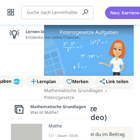
Suche
Neu: Karriere
Lernen lohnt sich!
Entdecke hier deine Chancen.
gaben
Lernplan
Merken
Link teilen
NEU
Mathematische Grundlagen
Potenzgesetze
Potenzgesetze
Mathematische Grundlagen
Was ist Mathe?
Aufgaben (Video)
Mathe
Weitere Infos erhältst du im Beitrag
1/7 – Dauer: 04:40