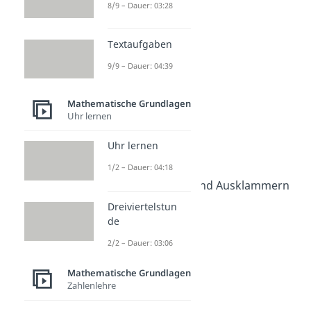
Grundlagen
8/9 – Dauer: 03:28
Rechenregeln
Rechengesetze
Textaufgaben
Dauer: 03:58
9/9 – Dauer: 04:39
Kommutativgesetz
Dauer: 03:31
Assoziativgesetz
Mathematische Grundlagen
Dauer: 03:37
Uhr lernen
Distributivgesetz
Dauer: 03:46
Uhr lernen
Punkt vor Strich
1/2 – Dauer: 04:18
Dauer: 03:35
Ausmultiplizieren und Ausklammern
Dauer: 04:33
Dreiviertelstun
Klammern auflösen
de
Dauer: 04:31
Klammerrechnung
2/2 – Dauer: 03:06
Dauer: 02:35
Mathematische Grundlagen
Zahlenlehre