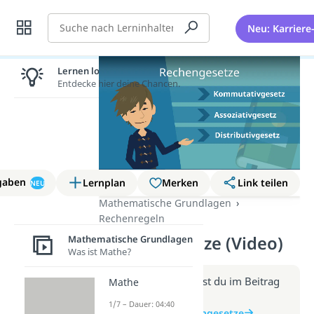
Suche
Neu: Karriere
Lernen lohnt sich!
Entdecke hier deine Chancen.
gaben
Lernplan
Merken
Link teilen
NEU
Mathematische Grundlagen
Rechenregeln
Rechengesetze (Video)
Mathematische Grundlagen
Was ist Mathe?
Weitere Infos erhältst du im Beitrag
Mathe
zum Video
1/7 – Dauer: 04:40
zum Beitrag: Rechengesetze