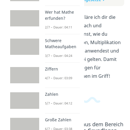
Wer hat Mathe
In diesem Video erkläre ich dir die
erfunden?
Rechengesetze einfach und
2/7 – Dauer: 04:11
verständlich. Du lernst, wie du
Schwere
Addition, Subtraktion, Multiplikation
Matheaufgaben
und Division richtig anwendest und
3/7 – Dauer: 04:24
welche Regeln dabei gelten. Damit
hast du die Grundlagen für
Ziffern
erfolgreiches Rechnen im Griff!
4/7 – Dauer: 03:09
Zahlen
5/7 – Dauer: 04:12
Große Zahlen
Beliebte Inhalte aus dem Bereich
6/7 – Dauer: 03:38