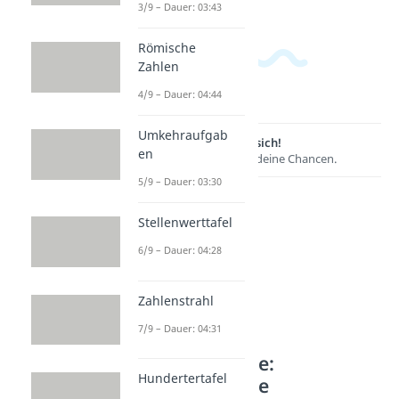
3/9 – Dauer: 03:43
Römische
Zahlen
4/9 – Dauer: 04:44
Umkehraufgab
Lernen lohnt sich!
en
Entdecke hier deine Chancen.
5/9 – Dauer: 03:30
Stellenwerttafel
6/9 – Dauer: 04:28
Zahlenstrahl
7/9 – Dauer: 04:31
Weitere Inhalte:
Hundertertafel
Mathematische