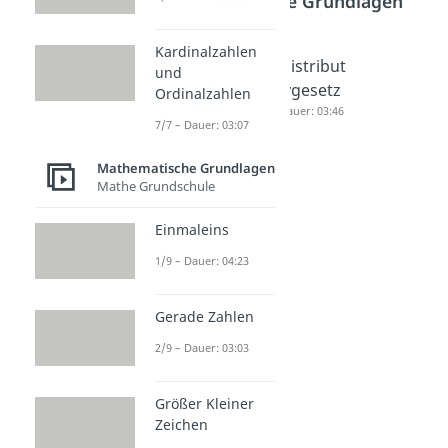
Mathematische Grundlagen
Kardinalzahlen
Kommut
Assoziati
Distribut
und
ativgeset
vgesetz
ivgesetz
Ordinalzahlen
z
Dauer: 03:37
Dauer: 03:46
7/7 – Dauer: 03:07
Dauer: 03:31
Mathematische Grundlagen
Mathe Grundschule
Einmaleins
1/9 – Dauer: 04:23
Gerade Zahlen
2/9 – Dauer: 03:03
Größer Kleiner
Zeichen