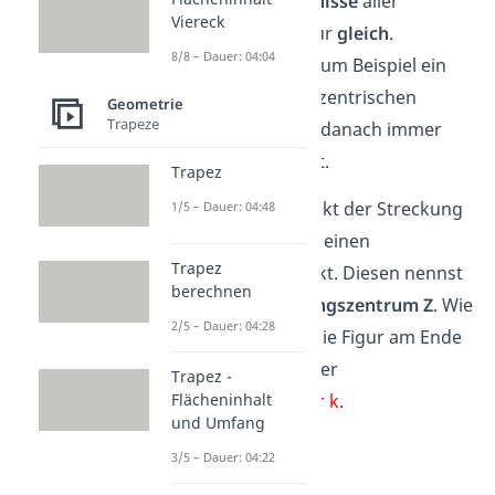
aber die
Verhältnisse
aller
Viereck
Strecken der Figur
gleich
.
8/8 – Dauer: 04:04
Vergrößerst du zum Beispiel ein
Quadrat mit der zentrischen
Geometrie
Trapeze
Streckung, ist es danach immer
noch ein Quadrat.
Trapez
Als Ausgangspunkt der Streckung
1/5 – Dauer: 04:48
nimmst du dabei einen
Trapez
bestimmten Punkt. Diesen nennst
berechnen
du auch
Streckungszentrum Z
. Wie
2/5 – Dauer: 04:28
groß oder klein die Figur am Ende
wird, bestimmt der
Trapez -
Streckungsfaktor k
.
Flächeninhalt
und Umfang
3/5 – Dauer: 04:22