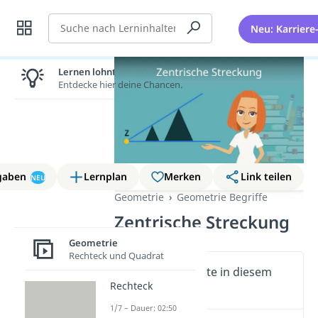
Suche
Neu: Karriere
Lernen lohnt sich!
Entdecke hier deine Chancen.
gaben
Lernplan
Merken
Link teilen
NEU
Geometrie
Geometrie Begriffe
Zentrische Streckung
Geometrie
Rechteck und Quadrat
Wichtige Inhalte in diesem
Rechteck
Video
1/7 – Dauer: 02:50