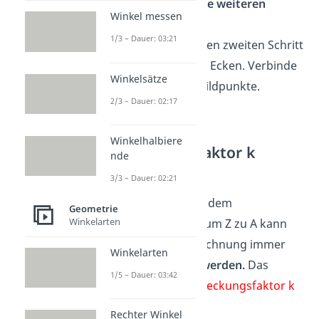
Bestimme alle weiteren
Winkel messen
Bildpunkte:
1/3 – Dauer: 03:21
Wiederhole den zweiten Schritt
jetzt mit allen Ecken. Verbinde
Winkelsätze
danach alle Bildpunkte.
2/3 – Dauer: 02:17
Beachte:
Winkelhalbiere
Streckungsfaktor k
nde
anpassen
!
3/3 – Dauer: 02:21
Der Abstand von dem
Geometrie
Winkelarten
Streckungszentrum Z zu A kann
mit der Zirkel-Zeichnung immer
Winkelarten
nur verdoppelt werden.
Das
1/5 – Dauer: 03:42
bedeutet, der
Streckungsfaktor k
ist immer 2
.
Rechter Winkel