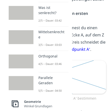
Was ist
senkrecht?
Bestimme den ersten
Bildpunkt:
2/5 – Dauer: 03:42
Danach zeichnest du einen
Mittelsenkrecht
Kreis um die Ecke A, auf dem Z
e
liegt. Dieser Kreis schneidet die
3/5 – Dauer: 03:03
Gerade im
Bildpunkt A‘
.
Orthogonal
4/5 – Dauer: 03:46
Parallele
Geraden
5/5 – Dauer: 04:50
Bildpunkt A‘ bestimmen
Geometrie
Winkel Grundlagen