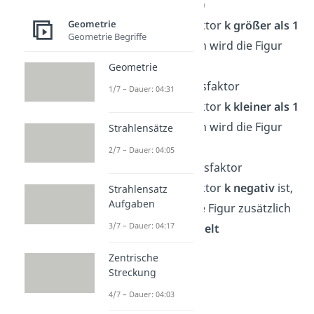
(Winkeltreue)
Wenn der Faktor
k größer als 1
Geometrie
Geometrie Begriffe
(k>1)
ist, dann wird die Figur
vergrößert
Geometrie
→
Streckungsfaktor
1/7 – Dauer: 04:31
Wenn der Faktor
k kleiner als 1
(k<1)
ist, dann wird die Figur
Strahlensätze
verkleinert
2/7 – Dauer: 04:05
→
Stauchungsfaktor
Wenn der Faktor
k negativ
ist,
Strahlensatz
Aufgaben
dann wird die Figur zusätzlich
3/7 – Dauer: 04:17
noch
gespiegelt
Zentrische
Streckung
4/7 – Dauer: 04:03