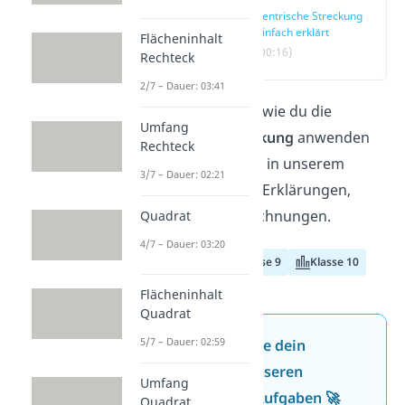
Zentrische Streckung
einfach erklärt
Flächeninhalt
(00:16)
Rechteck
2/7 – Dauer: 03:41
Du willst wissen
, wie du die
Umfang
zentrische Streckung
anwenden
Rechteck
kannst? Hier und in unserem
3/7 – Dauer: 02:21
Video
findest du Erklärungen,
Beispiele und Rechnungen.
Quadrat
4/7 – Dauer: 03:20
Klasse 8
Klasse 9
Klasse 10
Flächeninhalt
Quadrat
5/7 – Dauer: 02:59
Jetzt neu: Teste dein
Wissen mit unseren
Umfang
kostenlosen Aufgaben 🚀
Quadrat