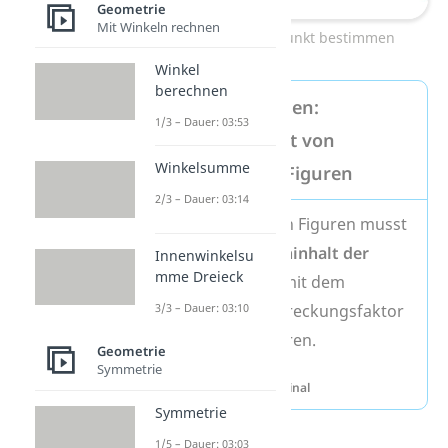
Geometrie
Mit Winkeln rechnen
zweiten Bildpunkt bestimmen
Winkel
berechnen
Expertenwissen:
1/3 – Dauer: 03:53
Flächeninhalt von
Winkelsumme
gestreckten Figuren
2/3 – Dauer: 03:14
Bei gestreckten Figuren
musst
du den
Flächeninhalt der
Innenwinkelsu
mme Dreieck
Originalfigur
mit dem
3/3 – Dauer: 03:10
quadrierten Streckungsfaktor
2
(
k
) multiplizieren.
Geometrie
Symmetrie
2
A
= k
·
A
Bild
Original
Symmetrie
1/5 – Dauer: 03:03