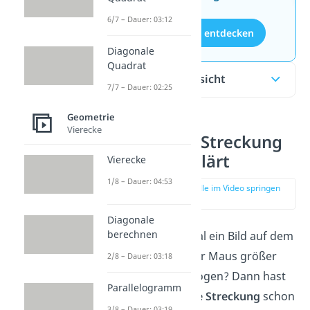
6/7 – Dauer: 03:12
Aufgaben entdecken
Diagonale
Quadrat
Inhaltsübersicht
7/7 – Dauer: 02:25
Geometrie
Vierecke
Zentrische Streckung
einfach erklärt
Vierecke
1/8 – Dauer: 04:53
zur Stelle im Video springen
(00:16)
Diagonale
berechnen
Hast du schonmal ein Bild auf dem
Computer mit der Maus größer
2/8 – Dauer: 03:18
oder kleiner gezogen? Dann hast
Parallelogramm
du die
zentrische Streckung
schon
3/8 – Dauer: 03:19