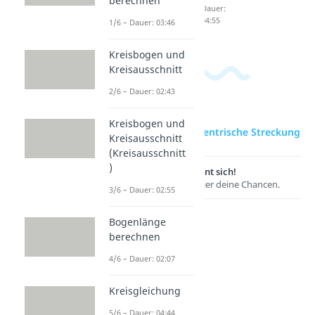
berechnen
02:58
Dauer:
Dauer:
02:56
04:55
1/6 – Dauer: 03:46
Kreisbogen und
Kreisausschnitt
2/6 – Dauer: 02:43
Kreisbogen und
zur Videoseite: Zentrische Streckung
Kreisausschnitt
(Kreisausschnitt
)
Lernen lohnt sich!
Entdecke hier deine Chancen.
3/6 – Dauer: 02:55
Bogenlänge
berechnen
4/6 – Dauer: 02:07
Kreisgleichung
5/6 – Dauer: 04:44