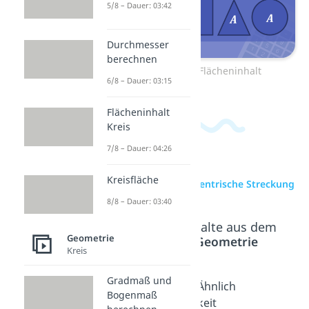
5/8 – Dauer: 03:42
Durchmesser
berechnen
Zum Video: Flächeninhalt
6/8 – Dauer: 03:15
Flächeninhalt
Kreis
7/8 – Dauer: 04:26
Kreisfläche
zur Videoseite: Zentrische Streckung
8/8 – Dauer: 03:40
Beliebte Inhalte aus dem
Geometrie
Bereich
Geometrie
Kreis
Gradmaß und
Strecke
Kongru
Ähnlich
Bogenmaß
Dauer:
enz
keit