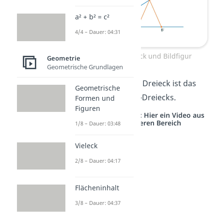
a² + b² = c²
4/4 – Dauer: 04:31
Original-Dreieck und Bildfigur
Geometrie
Geometrische Grundlagen
Das entstandene Dreieck ist das
Geometrische
Bild
des Original-Dreiecks.
Formen und
Figuren
Studyflix vernetzt: Hier ein Video aus
einem anderen Bereich
1/8 – Dauer: 03:48
Vieleck
2/8 – Dauer: 04:17
Flächeninhalt
3/8 – Dauer: 04:37