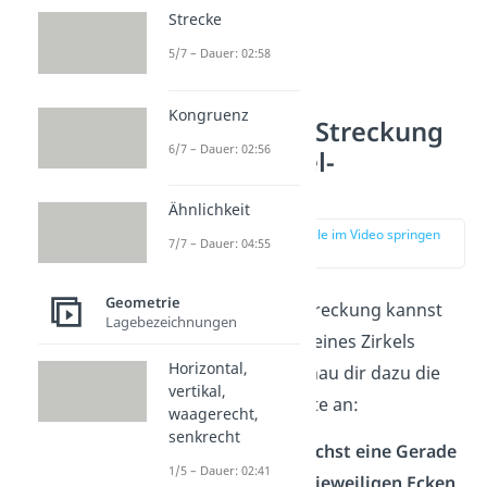
Strecke
5/7 – Dauer: 02:58
Kongruenz
Zentrische Streckung
6/7 – Dauer: 02:56
durch Zirkel-
Zeichnung
Ähnlichkeit
zur Stelle im Video springen
7/7 – Dauer: 04:55
(02:02)
Geometrie
Die zentrische Streckung kannst
Lagebezeichnungen
du auch mithilfe eines Zirkels
Horizontal,
durchführen. Schau dir dazu die
vertikal,
folgenden Schritte an:
waagerecht,
senkrecht
Zeichne zunächst eine Gerade
1/5 – Dauer: 02:41
von Z zu den jeweiligen Ecken