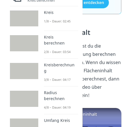
Kreis berechnen
Aufgaben entdecken
Kreis
1/8 – Dauer: 02:45
Flächeninhalt
Kreis
berechnen
Super! Jetzt kannst du die
2/8 – Dauer: 03:54
zentrische Streckung berechnen
und konstruieren.
Wenn du wissen
Kreisberechnun
willst, wie du den Flächeninhalt
g
anderer Figuren berechnest, dann
3/8 – Dauer: 04:17
schau in unser Video über
Radius
Flächeninhalte
rein!
berechnen
4/8 – Dauer: 04:19
Umfang Kreis