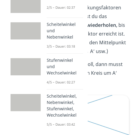
U
m andere Streckungsfaktoren
2/5 – Dauer: 02:37
abzubilden, musst du das
Scheitelwinkel
Vorgehen
so oft
wiederholen,
bis
und
der Streckungsfaktor erreicht ist.
Nebenwinkel
Dabei änderst du den Mittelpunkt
3/5 – Dauer: 03:18
des Kreises.
(A →
A‘ usw.)
Stufenwinkel
Wenn k = 3 sein soll, dann musst
und
du einen weiteren Kreis um A‘
Wechselwinkel
zeichnen:
4/5 – Dauer: 02:27
Scheitelwinkel,
Nebenwinkel,
Stufenwinkel,
Wechselwinkel
5/5 – Dauer: 03:42