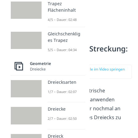
Trapez
Flächeninhalt
4/5 – Dauer: 02:48
Gleichschenklig
es Trapez
Zentrische Streckung:
5/5 – Dauer: 04:34
Beispiel
Geometrie
Dreiecke
zur Stelle im Video springen
(00:55)
Dreiecksarten
Damit du die zentrische
1/7 – Dauer: 02:07
Streckung
selbst anwenden
kannst
, ist sie hier nochmal an
Dreiecke
dem Beispiel eines Dreiecks zu
2/7 – Dauer: 02:50
sehen:
Dreieck