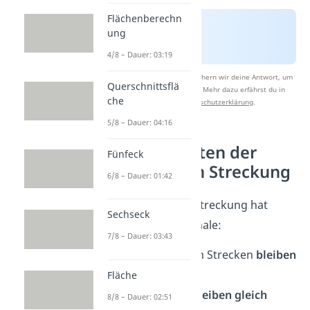
Flächenberechn
ung
4/8 – Dauer: 03:19
Nach Beantwortung speichern wir deine Antwort, um
Querschnittsflä
Studyflix zu verbessern. Mehr dazu erfährst du in
che
unserer
Datenschutzerklärung
.
5/8 – Dauer: 04:16
Eigenschaften der
Fünfeck
zentrischen Streckung
6/8 – Dauer: 01:42
Jede zentrische Streckung hat
Sechseck
dieselben Merkmale:
7/8 – Dauer: 03:43
Alle parallelen Strecken
bleiben
parallel
Fläche
Alle
Winkel bleiben gleich
8/8 – Dauer: 02:51