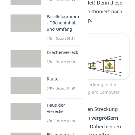
einmal angewendet! Denn
d
i
ese
Vergrößerung funktioniert nach
Parallelogramm
demselben Prinzip.
- Flächeninhalt
und Umfang
4/8 – Dauer: 03:31
Drachenviereck
5/8 – Dauer: 04:00
Raute
zentrische Streckung in der
6/8 – Dauer: 04:20
Bildbearbeitung am Computer
Haus der
Mit der zentrischen Streckung
Vierecke
kannst du Figuren
vergrößern
7/8 – Dauer: 03:30
oder
verkleinern
. Dabei bleiben
Flächeninhalt