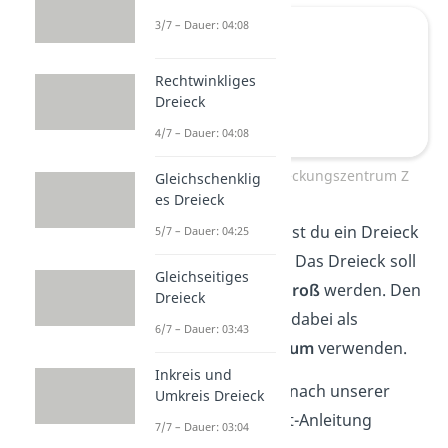
3/7 – Dauer: 04:08
Rechtwinkliges
Dreieck
4/7 – Dauer: 04:08
Dreieck und Streckungszentrum Z
Gleichschenklig
es Dreieck
Auf dem Bild siehst du ein Dreieck
5/7 – Dauer: 04:25
und den Punkt Z: Das Dreieck soll
Gleichseitiges
nun
doppelt so groß
werden. Den
Dreieck
Punkt Z sollst du dabei als
6/7 – Dauer: 03:43
Streckungszentrum
verwenden
.
Inkreis und
Dafür kannst du nach unserer
Umkreis Dreieck
Schritt-für-Schritt-Anleitung
7/7 – Dauer: 03:04