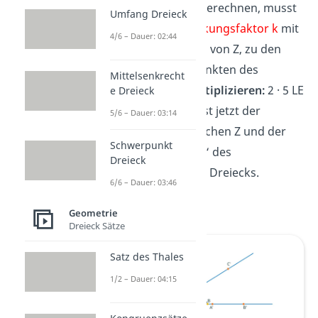
Dreiecks zu berechnen, musst
Umfang Dreieck
du den
Streckungsfaktor k
mit
4/6 – Dauer: 02:44
dem
Abstand
von Z, zu den
jeweiligen Punkten des
Mittelsenkrecht
Dreiecks
multiplizieren:
2 · 5 LE
e Dreieck
= 10 LE. Das ist jetzt der
5/6 – Dauer: 03:14
Abstand zwischen Z und der
Schwerpunkt
neuen Ecke A‘ des
Dreieck
vergrößerten Dreiecks.
6/6 – Dauer: 03:46
Geometrie
Dreieck Sätze
Satz des Thales
1/2 – Dauer: 04:15