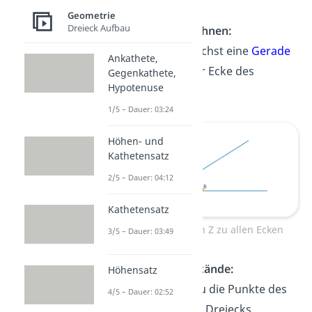
vorgehen:
Geometrie
Dreieck Aufbau
Geraden zeichnen:
Zeichne zunächst eine
Gerade
Ankathete,
von Z zu jeder Ecke des
Gegenkathete,
Hypotenuse
Dreiecks.
1/5 – Dauer: 03:24
Höhen- und
Kathetensatz
2/5 – Dauer: 04:12
Kathetensatz
Geraden von Z zu allen Ecken
3/5 – Dauer: 03:49
Miss die Abstände:
Höhensatz
Nun musst du die Punkte des
4/5 – Dauer: 02:52
vergrößerten Dreiecks