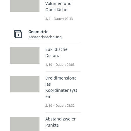
Volumen und
Oberfläche
4/4 – Dauer: 02:33
Geometrie
Abstandsrechnung
Euklidische
Distanz
1/10 – Dauer: 04:03
Dreidimensiona
les
Koordinatensyst
em
2/10 – Dauer: 03:32
Abstand zweier
Punkte