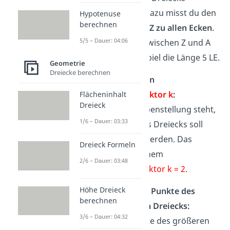
berechnen: Dazu misst du den
Hypotenuse
berechnen
Abstand von Z zu allen Ecken
.
5/5 – Dauer: 04:06
Die Strecke zwischen Z und A
hat zum Beispiel die Länge 5 LE.
Geometrie
Dreiecke berechnen
Bestimme den
Streckungsfaktor k
:
Flächeninhalt
Dreieck
In der Aufgabenstellung steht,
1/6 – Dauer: 03:33
die Größe des Dreiecks soll
verdoppelt
werden. Das
Dreieck Formeln
entspricht einem
2/6 – Dauer: 03:48
Streckungsfaktor k = 2
.
Höhe Dreieck
Berechne die Punkte des
berechnen
vergrößerten Dreiecks:
3/6 – Dauer: 04:32
Um die Punkte des größeren