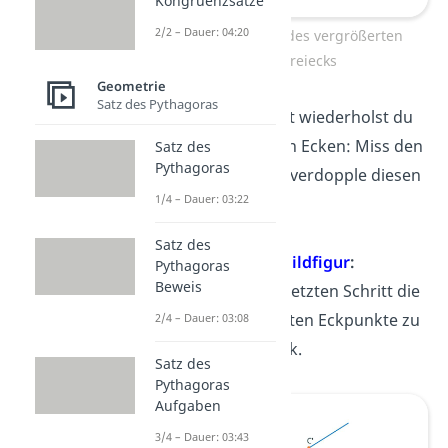
Kongruenzsätze
2/2 – Dauer: 04:20
Eckpunkte des vergrößerten
Dreiecks
Geometrie
Satz des Pythagoras
Diesen Schritt wiederholst du
dann mit allen Ecken: Miss den
Satz des
Pythagoras
Abstand und verdopple diesen
1/4 – Dauer: 03:22
dann.
Satz des
Zeichne die
Bildfigur
:
Pythagoras
Beweis
Verbinde als letzten Schritt die
neu bestimmten Eckpunkte zu
2/4 – Dauer: 03:08
einem Dreieck.
Satz des
Pythagoras
Aufgaben
3/4 – Dauer: 03:43