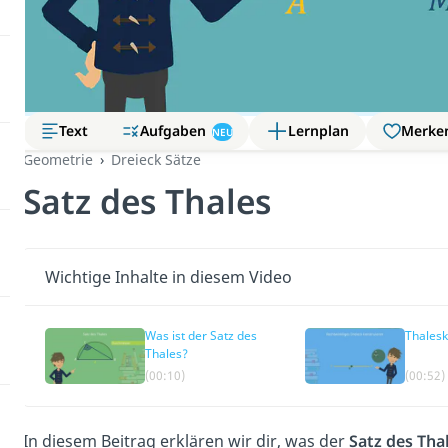
Aufgaben
Text
Lernplan
Merke
NEU
Geometrie
Dreieck Sätze
Satz des Thales
Wichtige Inhalte in diesem Video
Was ist der Satz des
Thalesk
Thales?
(00:10)
(00:52)
In diesem Beitrag erklären wir dir, was der
Satz des Tha