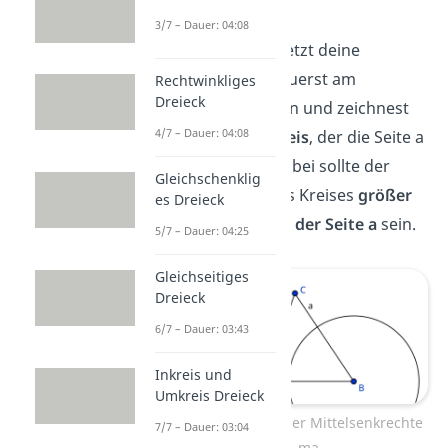
Seite a.
3/7 – Dauer: 04:08
Schritt
: Du setzt deine
Zirkelspitze zuerst am
Rechtwinkliges
Dreieck
Eckpunkt B
an und zeichnest
4/7 – Dauer: 04:08
einen
Halbkreis
, der die Seite a
schneidet. Dabei sollte der
Gleichschenklig
Radius
deines Kreises
größer
es Dreieck
als die Hälfte der Seite a
sein.
5/7 – Dauer: 04:25
Gleichseitiges
Dreieck
6/7 – Dauer: 03:43
Inkreis und
Umkreis Dreieck
Konstruktion der Mittelsenkrechte
7/7 – Dauer: 03:04
ma