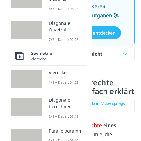
Wissen mit unseren
6/7 – Dauer: 03:12
kostenlosen Aufgaben 🚀
Diagonale
Quadrat
Aufgaben entdecken
7/7 – Dauer: 02:25
Inhaltsübersicht
Geometrie
Vierecke
Vierecke
Mittelsenkrechte
1/8 – Dauer: 04:53
Dreieck einfach erklärt
Diagonale
zur Stelle im Video springen
berechnen
(00:12)
2/8 – Dauer: 03:18
Die
Mittelsenkrechte
eines
Parallelogramm
Dreiecks
ist eine Linie, die
3/8 – Dauer: 03:19