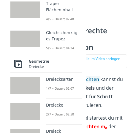
Trapez
Flächeninhalt
4/5 – Dauer: 02:48
Mittelsenkrechte
Gleichschenklig
Dreieck —
es Trapez
Konstruktion
5/5 – Dauer: 04:34
zur Stelle im Video springen
Geometrie
(00:50)
Dreiecke
Die
Mittelsenkrechten
kannst du
Dreiecksarten
mithilfe eines
Zirkels
und der
1/7 – Dauer: 02:07
folgenden
Schritt für Schritt
Anleitung
konstruieren.
Dreiecke
2/7 – Dauer: 02:50
In diesem Beispiel startest du mit
der
Mittelsenkrechten m
der
a
Dreieck