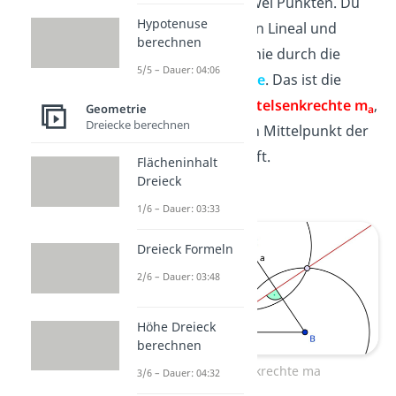
sich nun in zwei Punkten. Du
Hypotenuse
nimmst dir ein Lineal und
berechnen
ziehst eine Linie durch die
5/5 – Dauer: 04:06
Schnittpunkte
. Das ist die
gesuchte
Mittelsenkrechte m
,
Geometrie
a
Dreiecke berechnen
die durch den Mittelpunkt der
Seite a verläuft.
Flächeninhalt
Dreieck
1/6 – Dauer: 03:33
Dreieck Formeln
2/6 – Dauer: 03:48
Höhe Dreieck
berechnen
Mittelsenkrechte ma
3/6 – Dauer: 04:32