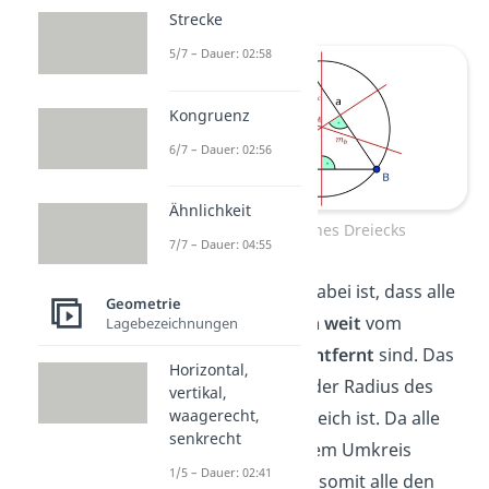
Strecke
5/7 – Dauer: 02:58
Kongruenz
6/7 – Dauer: 02:56
Ähnlichkeit
Umkreis eines Dreiecks
7/7 – Dauer: 04:55
Das Besondere dabei ist, dass alle
Geometrie
Eckpunkte
gleich weit
vom
Lagebezeichnungen
Mittelpunkt M entfernt
sind. Das
Horizontal,
liegt daran, weil der Radius des
vertikal,
waagerecht,
Kreises überall gleich ist. Da alle
senkrecht
Eckpunkte
auf dem Umkreis
1/5 – Dauer: 02:41
liegen, haben sie somit alle den