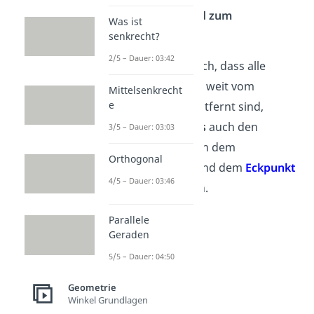
gleichen
Abstand zum
Was ist
Mittelpunkt M
.
senkrecht?
2/5 – Dauer: 03:42
Übrigens:
Dadurch, dass alle
Eckpunkte gleich weit vom
Mittelsenkrecht
e
Mittelpunkt M entfernt sind,
kannst als
Radius
auch den
3/5 – Dauer: 03:03
Abstand zwischen dem
Orthogonal
Mittelpunkt M
und dem
Eckpunkt
4/5 – Dauer: 03:46
B
oder
C
nehmen.
Parallele
Geraden
5/5 – Dauer: 04:50
Geometrie
Winkel Grundlagen