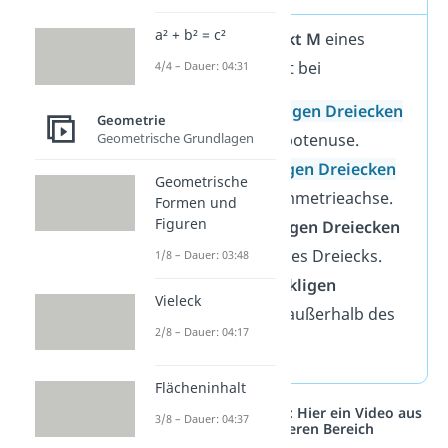
a² + b² = c²
Der
Mittelpunkt M
eines
Umkreises liegt bei
4/4 – Dauer: 04:31
rechtwinkligen Dreiecken
Geometrie
auf der Hypotenuse.
Geometrische Grundlagen
gleichseitigen Dreiecken
Geometrische
auf der Symmetrieachse.
Formen und
Figuren
spitzwinkligen Dreiecken
innerhalb des Dreiecks.
1/8 – Dauer: 03:48
stumpfwinkligen
Vieleck
Dreiecken
außerhalb des
2/8 – Dauer: 04:17
Dreiecks.
Flächeninhalt
Studyflix vernetzt: Hier ein Video aus
3/8 – Dauer: 04:37
einem anderen Bereich