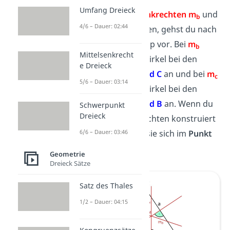
Umfang Dreieck
Um die
Mittelsenkrechten m
und
b
4/6 – Dauer: 02:44
m
herauszufinden, gehst du nach
c
demselben Prinzip vor. Bei
m
b
Mittelsenkrecht
setzt du deinen Zirkel bei den
e Dreieck
Eckpunkten A und C
an und bei
m
c
5/6 – Dauer: 03:14
setzt du deinen Zirkel bei den
Eckpunkten A und B
an. Wenn du
Schwerpunkt
Dreieck
alle Mittelsenkrechten konstruiert
6/6 – Dauer: 03:46
hast,
schneiden
sie sich im
Punkt
M
.
Geometrie
Dreieck Sätze
Satz des Thales
1/2 – Dauer: 04:15