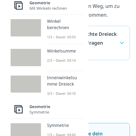
Geometrie
dann den gleichen Weg, um zu
Mit Winkeln rechnen
seinem Napf zu kommen.
Winkel
berechnen
Mittelsenkrechte Dreieck
1/3 – Dauer: 03:53
— häufigste Fragen
Winkelsumme
(ausklappen)
2/3 – Dauer: 03:14
Innenwinkelsu
mme Dreieck
3/3 – Dauer: 03:10
Geometrie
Symmetrie
Symmetrie
Jetzt neu: Teste dein
1/5 – Dauer: 03:03