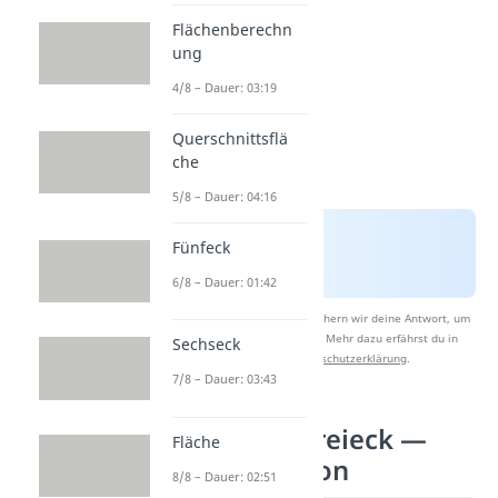
Flächenberechn
ung
4/8 – Dauer: 03:19
Querschnittsflä
che
5/8 – Dauer: 04:16
Fünfeck
6/8 – Dauer: 01:42
Nach Beantwortung speichern wir deine Antwort, um
Studyflix zu verbessern. Mehr dazu erfährst du in
Sechseck
unserer
Datenschutzerklärung
.
7/8 – Dauer: 03:43
Umkreis Dreieck —
Fläche
Konstruktion
8/8 – Dauer: 02:51