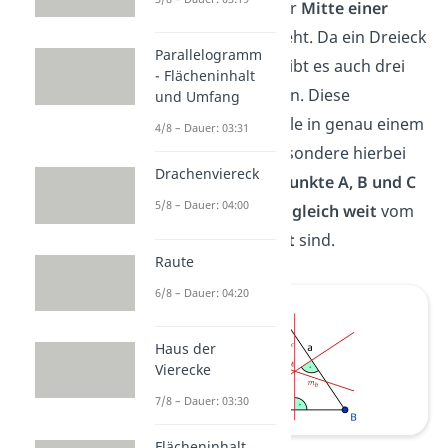
senkrecht
auf der
Mitte einer
Dreiecksseite
steht. Da ein Dreieck
Parallelogramm
drei Seiten hat, gibt es auch drei
- Flächeninhalt
Mittelsenkrechten. Diese
und Umfang
schneiden sich alle in genau einem
4/8 – Dauer: 03:31
Punkt M
. Das besondere hierbei
Drachenviereck
ist, dass die
Eckpunkte A, B und C
5/8 – Dauer: 04:00
des Dreiecks alle
gleich weit
vom
Punkt M
entfernt
sind.
Raute
6/8 – Dauer: 04:20
Haus der
Vierecke
7/8 – Dauer: 03:30
Flächeninhalt