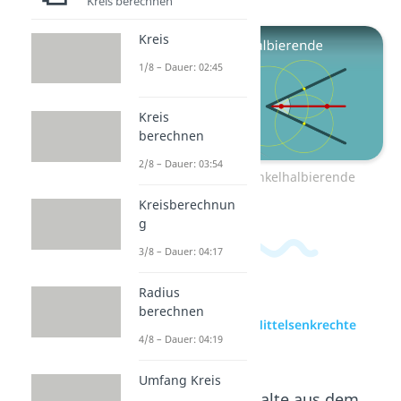
Kreis berechnen
Kreis
1/8 – Dauer: 02:45
Kreis
berechnen
2/8 – Dauer: 03:54
Zum Video: Winkelhalbierende
Kreisberechnun
g
3/8 – Dauer: 04:17
Radius
berechnen
zur Videoseite: Mittelsenkrechte
4/8 – Dauer: 04:19
Dreieck
Umfang Kreis
Beliebte Inhalte aus dem