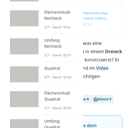
Flächeninhalt
Mittelsenkrechte
Rechteck
Dreieck einfach
erklärt
(00:12)
2/7 – Dauer: 03:41
Umfang
Du willst wissen, was eine
Rechteck
Mittelsenkrechte
in einem
Dreieck
3/7 – Dauer: 02:21
ist und wie du sie konstruierst? In
diesem Beitrag und im
Video
Quadrat
findest du alle wichtigen
4/7 – Dauer: 03:20
Informationen!
Flächeninhalt
Quadrat
Klasse 7
Klasse 8
Klasse 9
5/7 – Dauer: 02:59
Umfang
Jetzt neu: Teste dein
Quadrat