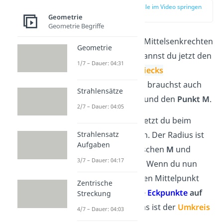
zur Stelle im Video springen
(02:15)
Geometrie
Geometrie Begriffe
Nachdem du die Mittelsenkrechten
Geometrie
bestimmt hast, kannst du jetzt den
1/7 – Dauer: 04:31
Umkreis des Dreiecks
konstruieren
. Du brauchst auch
Strahlensätze
hier einen
Zirkel
und den
Punkt M
.
2/7 – Dauer: 04:05
Die Zirkelspitze setzt du beim
Mittelpunkt M
an. Der Radius ist
Strahlensatz
Aufgaben
der
Abstand
zwischen
M
und
3/7 – Dauer: 04:17
dem
Eckpunkt A
. Wenn du nun
einen Kreis um den Mittelpunkt
Zentrische
ziehst, liegen
alle
Eckpunkte
auf
Streckung
der Kreislinie
. Das ist der
Umkreis
4/7 – Dauer: 04:03
eines Dreiecks.