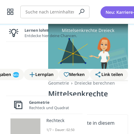
Suche
Neu: Karriere
Lernen lohnt sich!
Entdecke hier deine Chancen.
gaben
Lernplan
Merken
Link teilen
NEU
Geometrie
Dreiecke berechnen
Mittelsenkrechte
Dreieck
Geometrie
Rechteck und Quadrat
Rechteck
Wichtige Inhalte in diesem
Video
1/7 – Dauer: 02:50