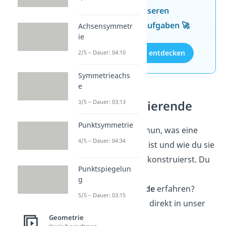
Wissen mit unseren
kostenlosen Aufgaben 🚀
Achsensymmetr
ie
Aufgaben entdecken
2/5 – Dauer: 04:10
Symmetrieachs
e
3/5 – Dauer: 03:13
Winkelhalbierende
Punktsymmetrie
Super! Du weißt nun, was eine
4/5 – Dauer: 04:34
Mittelsenkrechte ist und wie du sie
in einem Dreieck konstruierst. Du
Punktspiegelun
willst mehr über
g
Winkelhalbierende
erfahren?
5/5 – Dauer: 03:15
Dann schau dazu direkt in unser
Video
rein!
Geometrie