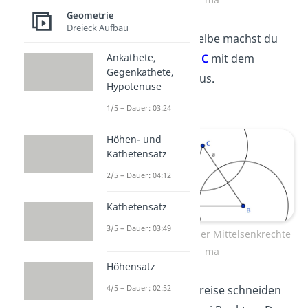
Geometrie
Dreieck Aufbau
Schritt
: Dasselbe machst du
am
Eckpunkt C
mit dem
Ankathete,
Gegenkathete,
gleichen Radius.
Hypotenuse
1/5 – Dauer: 03:24
Höhen- und
Kathetensatz
2/5 – Dauer: 04:12
Kathetensatz
3/5 – Dauer: 03:49
Konstruktion der Mittelsenkrechte
ma
Höhensatz
Schritt
: Die Kreise schneiden
4/5 – Dauer: 02:52