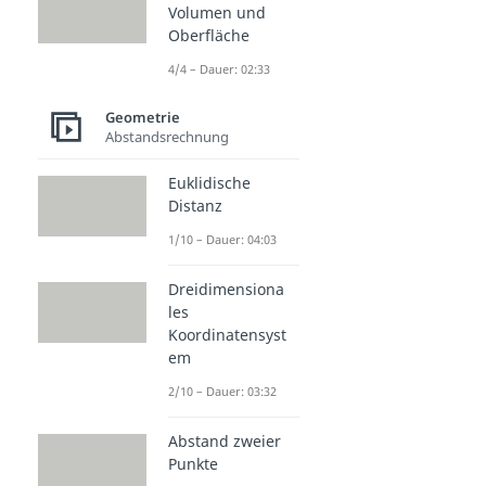
Volumen und
Oberfläche
4/4 – Dauer: 02:33
Geometrie
Abstandsrechnung
Euklidische
Distanz
1/10 – Dauer: 04:03
Dreidimensiona
les
Koordinatensyst
em
2/10 – Dauer: 03:32
Abstand zweier
Punkte