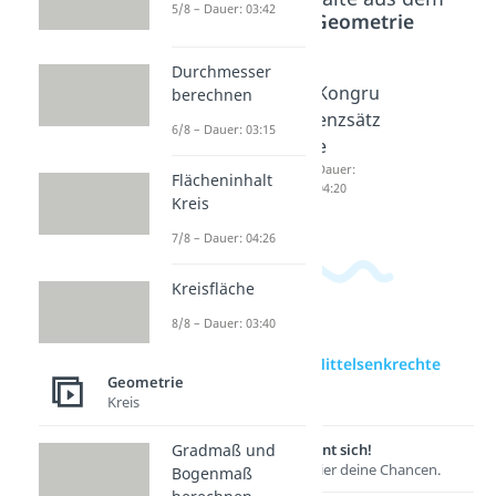
5/8 – Dauer: 03:42
Bereich
Geometrie
Durchmesser
Schwer
Satz
Kongru
berechnen
punkt
des
enzsätz
6/8 – Dauer: 03:15
Dreieck
Thales
e
Dauer:
Dauer:
Dauer:
Flächeninhalt
03:46
04:15
04:20
Kreis
7/8 – Dauer: 04:26
Kreisfläche
8/8 – Dauer: 03:40
zur Videoseite: Mittelsenkrechte
Geometrie
Dreieck
Kreis
Lernen lohnt sich!
Gradmaß und
Entdecke hier deine Chancen.
Bogenmaß