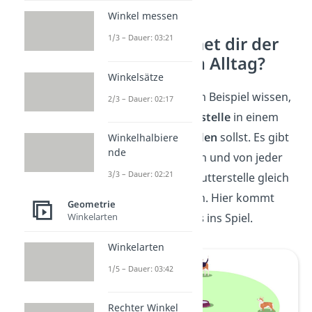
Winkel messen
1/3 – Dauer: 03:21
Wo begegnet dir der
Umkreis im Alltag?
Winkelsätze
Du möchtest zum Beispiel wissen,
2/3 – Dauer: 02:17
wo du die
Futterstelle
in einem
Tierheim aufstellen
sollst. Es gibt
Winkelhalbiere
nde
drei Hundehütten und von jeder
3/3 – Dauer: 02:21
Hütte sollte die Futterstelle gleich
weit entfernt sein. Hier kommt
Geometrie
jetzt der
Umkreis
ins Spiel.
Winkelarten
Winkelarten
1/5 – Dauer: 03:42
Rechter Winkel