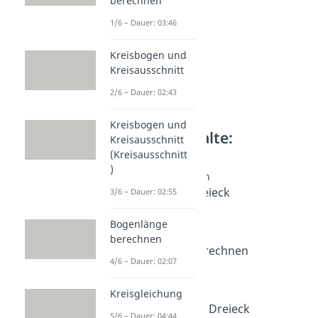
berechnen
1/6 – Dauer: 03:46
Kreisbogen und
Kreisausschnitt
2/6 – Dauer: 02:43
Kreisbogen und
Weitere Inhalte:
Kreisausschnitt
Geometrie
(Kreisausschnitt
)
Dreiecke berechnen
Flächeninhalt Dreieck
3/6 – Dauer: 02:55
Dauer: 03:33
Dreieck Formeln
Bogenlänge
Dauer: 03:48
berechnen
Höhe Dreieck berechnen
4/6 – Dauer: 02:07
Dauer: 04:32
Umfang Dreieck
Kreisgleichung
Dauer: 02:44
Mittelsenkrechte Dreieck
5/6 – Dauer: 04:44