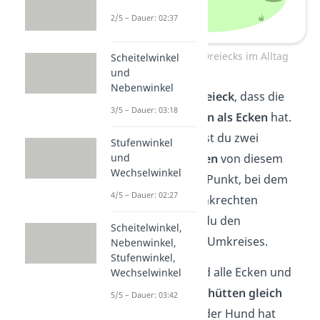
2/5 – Dauer: 02:37
Umkreis eines Dreiecks im Alltag
Scheitelwinkel
und
Nebenwinkel
Du bildest ein
Dreieck
, dass die
3/5 – Dauer: 03:18
drei Hundehütten als Ecken
hat.
Dann konstruierst du zwei
Stufenwinkel
Mittelsenkrechten
von diesem
und
Wechselwinkel
Dreieck. An dem Punkt, bei dem
4/5 – Dauer: 02:27
sich die Mittelsenkrechten
schneiden, hast du den
Scheitelwinkel,
Mittelpunkt
des Umkreises.
Nebenwinkel,
Stufenwinkel,
Von dort aus sind alle Ecken und
Wechselwinkel
somit
alle Hundehütten gleich
5/5 – Dauer: 03:42
weit entfernt
. Jeder Hund hat