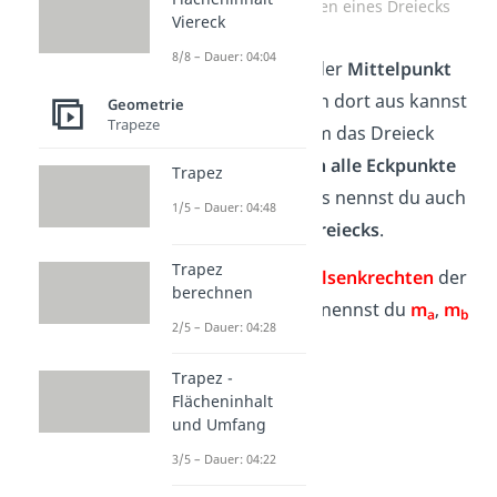
Mittelsenkrechten eines Dreiecks
Viereck
8/8 – Dauer: 04:04
Der Punkt M ist der
Mittelpunkt
des Dreiecks
. Von dort aus kannst
Geometrie
Trapeze
du einen
Kreis
um das Dreieck
ziehen, der
durch alle Eckpunkte
Trapez
geht. Diesen Kreis nennst du auch
1/5 – Dauer: 04:48
Umkreis eines Dreiecks
.
Trapez
Merke:
Die
Mittelsenkrechten
der
berechnen
Seiten a, b und c nennst du
m
,
m
a
b
2/5 – Dauer: 04:28
und
m
.
c
Trapez -
Flächeninhalt
und Umfang
3/5 – Dauer: 04:22