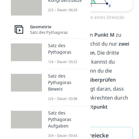
Kongruenzsätze
2/2 – Dauer: 04:20
Mittelsenkrechte eines Dreiecks
Geometrie
Satz des Pythagoras
Übrigens
:
Um den
Punkt M
zu
bestimmen, brauchst du nur
zwei
Satz des
Pythagoras
Mittelsenkrechten
. Die dritte
Mittelsenkrechte kannst du
1/4 – Dauer: 03:22
konstruieren, wenn du die
Satz des
anderen beiden
überprüfen
Pythagoras
möchtest. Das liegt daran, dass
Beweis
alle drei Mittelsenkrechten durch
2/4 – Dauer: 03:08
denselben Schnittpunkt
Satz des
verlaufen.
Pythagoras
Aufgaben
Besondere Dreiecke
3/4 – Dauer: 03:43