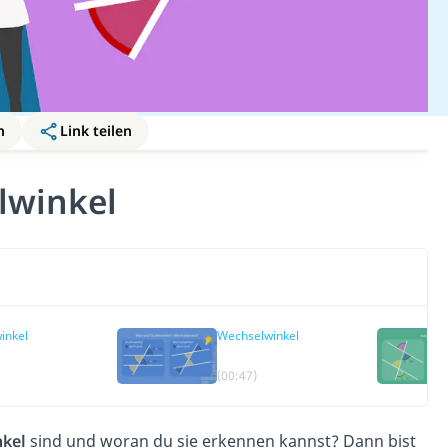
n
Link teilen
lwinkel
inkel
Wechselwinkel
(00:47)
kel
sind und woran du sie erkennen kannst? Dann bist