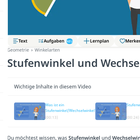
Aufgaben
Text
Lernplan
Merke
NEU
Geometrie
Winkelarten
Stufenwinkel und Wechse
Wichtige Inhalte in diesem Video
Was ist ein
Stufenw
Stufenwinkel/Wechselwinkel?
(00:13)
(00:24)
Du möchtest wissen, was
Stufenwinkel
und
Wechselwin