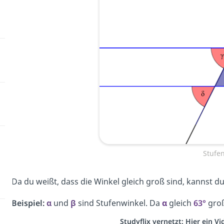
Stufe
Da du weißt, dass die Winkel gleich groß sind, kannst du
Beispiel:
α
und
β
sind Stufenwinkel. Da
α
gleich
63°
groß
Studyflix vernetzt: Hier ein 