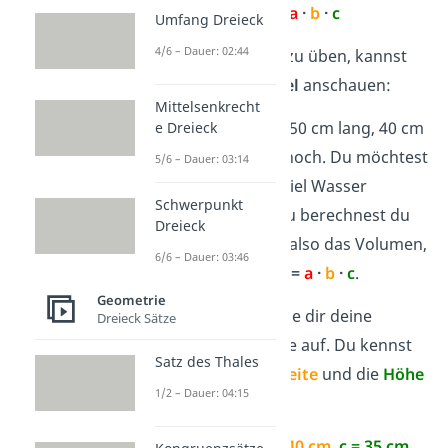
Volumen
V =
a
·
b
·
c
Umfang Dreieck
4/6 – Dauer: 02:44
Um die Formeln zu üben, kannst
du dir ein
Beispiel
anschauen:
Mittelsenkrecht
Ein Aquarium ist 50 cm lang, 40 cm
e Dreieck
breit und 35 cm hoch. Du möchtest
5/6 – Dauer: 03:14
rausfinden, wie viel Wasser
Schwerpunkt
hineinpasst. Dazu berechnest du
Dreieck
den Rauminhalt, also das Volumen,
6/6 – Dauer: 03:46
mit der Formel
V =
a
·
b
·
c
.
Geometrie
Schritt 1:
Schreibe dir deine
Dreieck Sätze
gegebenen Werte auf. Du kennst
Satz des Thales
die
Länge
, die
Breite
und die
Höhe
1/2 – Dauer: 04:15
des Aquariums:
a = 50 cm
,
b = 40 cm
,
c = 35 cm