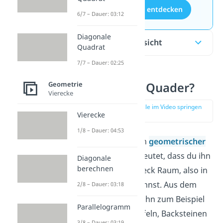
Aufgaben entdecken
6/7 – Dauer: 03:12
Diagonale
Inhaltsübersicht
Quadrat
7/7 – Dauer: 02:25
Was ist ein Quader?
Geometrie
Vierecke
zur Stelle im Video springen
Vierecke
(00:12)
1/8 – Dauer: 04:53
Ein
Quader
ist ein
geometrischer
Körper
. Das bedeutet, dass du ihn
Diagonale
berechnen
dir wie ein Rechteck Raum, also in
3D, vorstellen kannst.
Aus dem
2/8 – Dauer: 03:18
Alltag kennst du ihn zum Beispiel
Parallelogramm
in Form von Würfeln, Backsteinen
3/8 – Dauer: 03:19