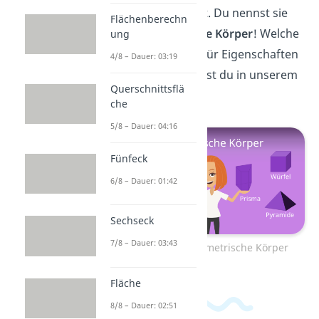
vorstellen kannst. Du nennst sie
Flächenberechn
alle
geometrische Körper
! Welche
ung
es gibt und was für Eigenschaften
4/8 – Dauer: 03:19
sie haben, erfährst du in unserem
Querschnittsflä
Video
!
che
5/8 – Dauer: 04:16
Fünfeck
6/8 – Dauer: 01:42
Sechseck
7/8 – Dauer: 03:43
zum Video: Geometrische Körper
Fläche
8/8 – Dauer: 02:51