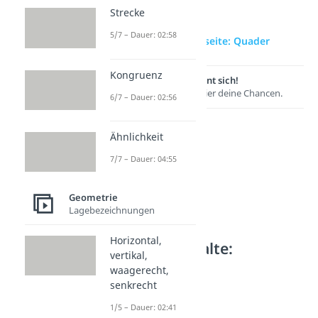
Strecke
5/7 – Dauer: 02:58
zur Videoseite: Quader
Kongruenz
Lernen lohnt sich!
Entdecke hier deine Chancen.
6/7 – Dauer: 02:56
Ähnlichkeit
7/7 – Dauer: 04:55
Geometrie
Lagebezeichnungen
Horizontal,
Weitere Inhalte:
vertikal,
Geometrie
waagerecht,
senkrecht
Quader & Würfel
Quader
1/5 – Dauer: 02:41
Dauer: 02:45