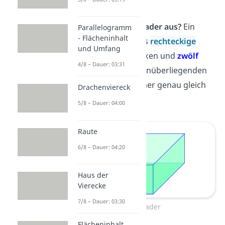
oder Kisten.
Wie sieht ein Quader aus?
Ein
Parallelogramm
- Flächeninhalt
Quader hat sechs
rechteckige
und Umfang
Flächen
, acht Ecken und
zwölf
4/8 – Dauer: 03:31
Kanten
. Die gegenüberliegenden
Flächen sind immer genau gleich
Drachenviereck
groß.
5/8 – Dauer: 04:00
Raute
6/8 – Dauer: 04:20
Haus der
Vierecke
7/8 – Dauer: 03:30
Quader
Flächeninhalt