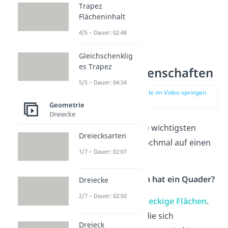
Trapez
Flächeninhalt
4/5 – Dauer: 02:48
Gleichschenklig
es Trapez
Quader Eigenschaften
5/5 – Dauer: 04:34
zur Stelle im Video springen
(00:21)
Geometrie
Dreiecke
Hier siehst du die wichtigsten
Dreiecksarten
Eigenschaften nochmal auf einen
1/7 – Dauer: 02:07
Blick:
Wie viele Flächen hat ein Quader?
Dreiecke
2/7 – Dauer: 02:50
Er hat
6 rechteckige Flächen
.
Die Flächen, die sich
Dreieck