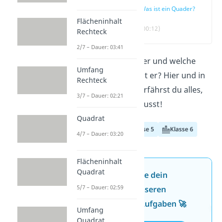
Was ist ein Quader?
Flächeninhalt
(00:12)
Rechteck
2/7 – Dauer: 03:41
Was ist ein Quader und welche
Umfang
Eigenschaften hat er? Hier und in
Rechteck
unserem
Video
erfährst du alles,
3/7 – Dauer: 02:21
was du wissen musst!
Quadrat
Klasse 4
Klasse 5
Klasse 6
4/7 – Dauer: 03:20
Flächeninhalt
Quadrat
Jetzt neu: Teste dein
5/7 – Dauer: 02:59
Wissen mit unseren
kostenlosen Aufgaben 🚀
Umfang
Quadrat