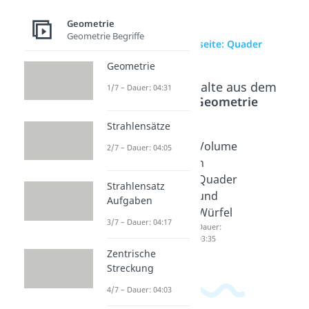
Geometrie
Geometrie Begriffe
zur Videoseite: Quader
Geometrie
Beliebte Inhalte aus dem
1/7 – Dauer: 04:31
Bereich
Geometrie
Strahlensätze
Quader
Oberflä
Volume
2/7 – Dauer: 04:05
netze
che
n
Dauer:
Quader
Quader
Strahlensatz
02:43
und
und
Aufgaben
Würfel
Würfel
3/7 – Dauer: 04:17
Dauer:
Dauer:
03:43
03:35
Zentrische
Streckung
4/7 – Dauer: 04:03