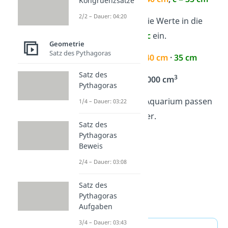
Kongruenzsätze
2/2 – Dauer: 04:20
Schritt 2:
Setze die Werte in die
Formel
V =
a
·
b
·
c
ein.
Geometrie
Satz des Pythagoras
V =
50 cm
·
40 cm
·
35 cm
Satz des
3
V = 70.000 cm
Pythagoras
Antwort:
In das Aquarium passen
1/4 – Dauer: 03:22
3
70.000 cm
Wasser.
Satz des
Pythagoras
Beweis
2/4 – Dauer: 03:08
Satz des
Pythagoras
Aufgaben
3/4 – Dauer: 03:43