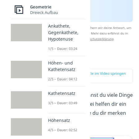
Geometrie
Dreieck Aufbau
Ankathete,
Nach Beantwortung speichern wir deine Antwort, um
Gegenkathete,
Studyflix zu verbessern. Mehr dazu erfährst du in
Hypotenuse
unserer
Datenschutzerklärung
.
1/5 – Dauer: 03:24
Formeln
Höhen- und
Kathetensatz
zur Stelle im Video springen
(00:53)
2/5 – Dauer: 04:12
Kathetensatz
Beim Quader kannst du viele Dinge
ausrechnen. Dabei helfen dir ein
3/5 – Dauer: 03:49
paar Formeln, die du dir merken
Höhensatz
kannst:
4/5 – Dauer: 02:52