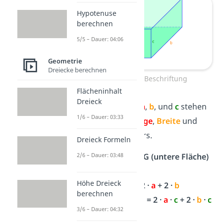
Hypotenuse
berechnen
5/5 – Dauer: 04:06
Geometrie
Dreiecke berechnen
Quader mit Beschriftung
Flächeninhalt
Dreieck
Die Buchstaben
a
,
b
, und
c
stehen
1/6 – Dauer: 03:33
dabei für die
Länge
,
Breite
und
Höhe
des Quaders.
Dreieck Formeln
Grundfläche G (untere Fläche)
2/6 – Dauer: 03:48
=
a
·
b
Höhe Dreieck
Umfang U = 2 ·
a
+ 2 ·
b
berechnen
Oberfläche
O = 2 ·
a
·
c
+ 2 ·
b
·
c
3/6 – Dauer: 04:32
+ 2 ·
a
·
b