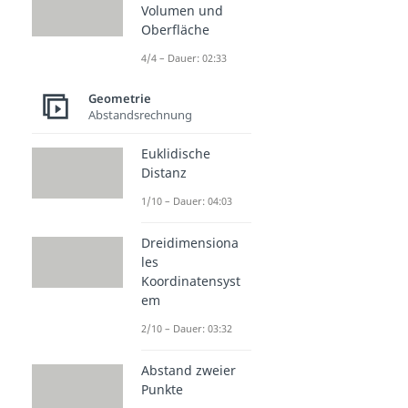
Volumen und
Oberfläche
4/4 – Dauer: 02:33
Geometrie
Abstandsrechnung
Euklidische
Distanz
1/10 – Dauer: 04:03
Dreidimensiona
les
Koordinatensyst
em
2/10 – Dauer: 03:32
Abstand zweier
Punkte