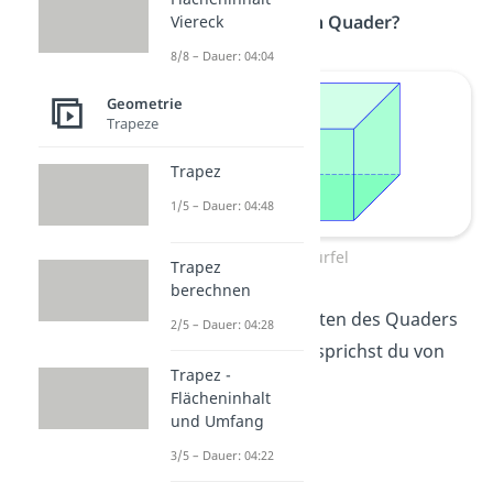
Ist ein Würfel ein Quader?
Viereck
8/8 – Dauer: 04:04
Geometrie
Trapeze
Trapez
1/5 – Dauer: 04:48
Würfel
Trapez
berechnen
Ja!
Wenn alle Kanten des Quaders
2/5 – Dauer: 04:28
gleich lang sind, sprichst du von
Trapez -
einem
Würfel
.
Flächeninhalt
und Umfang
3/5 – Dauer: 04:22