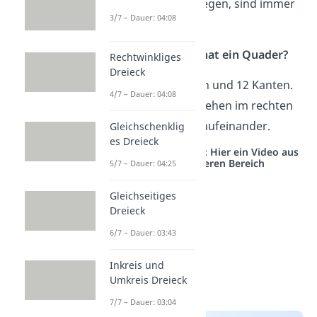
gegenüber liegen, sind immer
3/7 – Dauer: 04:08
gleich groß.
Wie viele Ecken hat ein Quader?
Rechtwinkliges
Dreieck
Er hat 8 Ecken und 12 Kanten.
4/7 – Dauer: 04:08
Die Kanten stehen im rechten
Winkel (90°) aufeinander.
Gleichschenklig
es Dreieck
Studyflix vernetzt: Hier ein Video aus
einem anderen Bereich
5/7 – Dauer: 04:25
Gleichseitiges
Dreieck
6/7 – Dauer: 03:43
Inkreis und
Umkreis Dreieck
7/7 – Dauer: 03:04