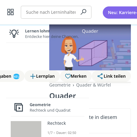
Suche
Neu: Karriere
Lernen lohnt sich!
Entdecke hier deine Chancen.
gaben
Lernplan
Merken
Link teilen
NEU
Geometrie
Quader & Würfel
Quader
Geometrie
Rechteck und Quadrat
Wichtige Inhalte in diesem
Rechteck
Video
1/7 – Dauer: 02:50