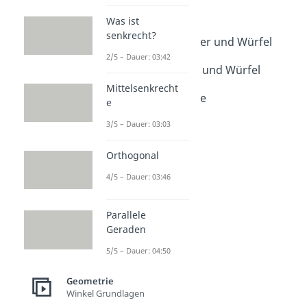
Quadernetze
Was ist
Dauer: 02:43
senkrecht?
Oberfläche Quader und Würfel
Dauer: 03:43
2/5 – Dauer: 03:42
Volumen Quader und Würfel
Dauer: 03:35
Mittelsenkrecht
Länge Breite Höhe
e
Dauer: 02:22
Quader Volumen
3/5 – Dauer: 03:03
Dauer: 02:46
Orthogonal
4/5 – Dauer: 03:46
Parallele
Geraden
5/5 – Dauer: 04:50
Geometrie
Winkel Grundlagen