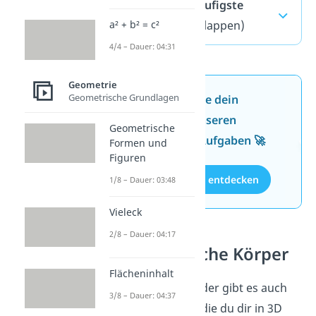
Quader — häufigste
Fragen
(ausklappen)
a² + b² = c²
4/4 – Dauer: 04:31
Geometrie
Geometrische Grundlagen
Jetzt neu: Teste dein
Wissen mit unseren
Geometrische
kostenlosen Aufgaben 🚀
Formen und
Figuren
Aufgaben entdecken
1/8 – Dauer: 03:48
Vieleck
2/8 – Dauer: 04:17
Geometrische Körper
Flächeninhalt
Neben dem Quader gibt es auch
3/8 – Dauer: 04:37
andere Figuren, die du dir in 3D