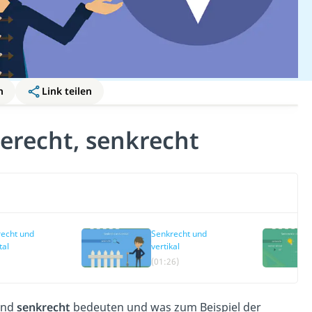
n
Link teilen
gerecht, senkrecht
echt und
Senkrecht und
tal
vertikal
(01:26)
nd
senkrecht
bedeuten und was zum Beispiel der