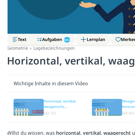
Aufgaben
Text
Lernplan
Merke
NEU
Geometrie
Lagebezeichnungen
Horizontal, vertikal, waa
Wichtige Inhalte in diesem Video
Horizontal, vertikal,
Waager
waagerecht,
horizon
senkrecht — einfach
(00:15)
(00:46)
erklärt
Willst du wissen, was
horizontal
,
vertikal
,
waagerecht
u