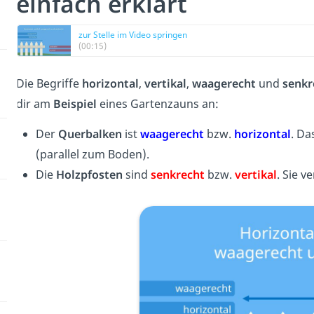
einfach erklärt
zur Stelle im Video springen
(00:15)
Die Begriffe
horizontal
,
vertikal
,
waagerecht
und
senkr
dir am
Beispiel
eines Gartenzauns an:
Der
Querbalken
ist
waagerecht
bzw.
horizontal
. Da
(parallel zum Boden).
Die
Holzpfosten
sind
senkrecht
bzw.
vertikal
. Sie 