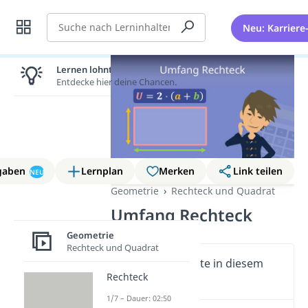
Suche
Neu: Karriere
Lernen lohnt sich!
Entdecke hier deine Chancen.
gaben
Lernplan
Merken
Link teilen
NEU
Geometrie
Rechteck und Quadrat
Umfang Rechteck
Geometrie
Rechteck und Quadrat
Wichtige Inhalte in diesem
Rechteck
Video
1/7 – Dauer: 02:50