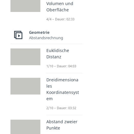
Volumen und
Oberfläche
4/4 – Dauer: 02:33
Geometrie
Abstandsrechnung
Euklidische
Distanz
1/10 – Dauer: 04:03
Dreidimensiona
les
Koordinatensyst
em
2/10 – Dauer: 03:32
Abstand zweier
Punkte