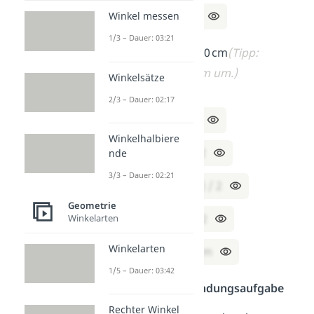
b = 8 / 2 = 4 cm
Winkel messen
1/3 – Dauer: 03:21
c) U = 1,2 m, b = 20 cm
(Tipp:
Rechne alles in cm um.)
Winkelsätze
Lösung:
2/3 – Dauer: 02:17
1,2 m = 120 cm
Winkelhalbiere
a = (U – 2 · b) / 2
nde
3/3 – Dauer: 02:21
a = (120 – 2 · 20) / 2
Geometrie
a = (120 – 40) / 2
Winkelarten
Winkelarten
a = 80 / 2 = 40 cm
1/5 – Dauer: 03:42
Schwer — Anwendungsaufgabe
Rechter Winkel