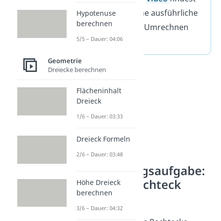
du nochmal eine ausführliche
Hypotenuse
berechnen
Erklärung zum Umrechnen
5/5 – Dauer: 04:06
von Einheiten.
Geometrie
Dreiecke berechnen
Flächeninhalt
Dreieck
1/6 – Dauer: 03:33
Dreieck Formeln
2/6 – Dauer: 03:48
Anwendungsaufgabe:
Umfang Rechteck
Höhe Dreieck
berechnen
berechnen
3/6 – Dauer: 04:32