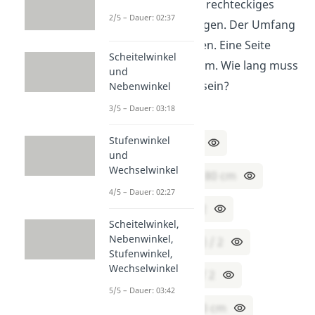
Anna möchte ein rechteckiges
2/5 – Dauer: 02:37
Blumenbeet anlegen. Der Umfang
soll 3,6 m betragen. Eine Seite
Scheitelwinkel
misst bereits 80 cm. Wie lang muss
und
die andere Seite sein?
Nebenwinkel
3/5 – Dauer: 03:18
Lösung:
Stufenwinkel
3,6 m = 360 cm
und
Wechselwinkel
U = 360 cm; a = 80 cm
4/5 – Dauer: 02:27
b = (U – 2 · a) / 2
Scheitelwinkel,
Nebenwinkel,
b = (360 – 2 · 80) / 2
Stufenwinkel,
Wechselwinkel
b = (360 – 160) / 2
5/5 – Dauer: 03:42
b = 200 / 2 = 100 cm