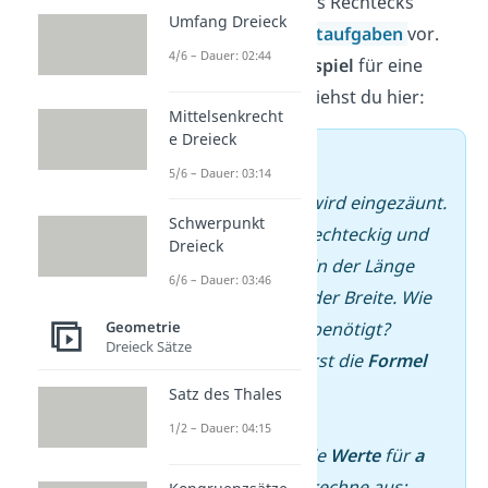
Der Umfang eines Rechtecks
Umfang Dreieck
kommt oft in
Textaufgaben
vor.
4/6 – Dauer: 02:44
Ein typisches
Beispiel
für eine
solche Aufgabe siehst du hier:
Mittelsenkrecht
e Dreieck
➡️ Beispiel
5/6 – Dauer: 03:14
Ein
Spielplatz
wird eingezäunt.
Schwerpunkt
Die Fläche ist rechteckig und
Dreieck
misst
a
= 12
m
in der Länge
6/6 – Dauer: 03:46
und
b
= 7
m
in der Breite. Wie
viel
Zaun
wird benötigt?
Geometrie
Dreieck Sätze
–
Schreibe zuerst die
Formel
auf:
Satz des Thales
U = 2 · (a + b)
1/2 – Dauer: 04:15
–
Setze dann die
Werte
für
a
und
b
ein und rechne aus: