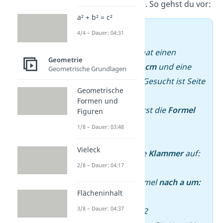
richtig
umstellen
. So gehst du vor:
a² + b² = c²
➡️ Beispiel
4/4 – Dauer: 04:31
Das Rechteck hat einen
Geometrie
Umfang
U = 30 cm
und eine
Geometrische Grundlagen
Seite
b
= 8 cm
. Gesucht ist Seite
Geometrische
a
.
Formen und
–
Schreibe zuerst die
Formel
Figuren
auf:
1/8 – Dauer: 03:48
U = 2 · (a + b)
Vieleck
–
Löse
dann die
Klammer
auf:
2/8 – Dauer: 04:17
U = 2 · a + 2 · b
–
Stelle
die Formel
nach a um:
Flächeninhalt
2 · a = U – 2 · b
3/8 – Dauer: 04:37
a = (U – 2 · b) / 2