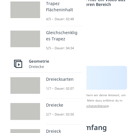
Trapez
einem anderen Bereich
Flächeninhalt
4/5 – Dauer: 02:48
Gleichschenklig
es Trapez
5/5 – Dauer: 04:34
Geometrie
Dreiecke
Dreiecksarten
1/7 – Dauer: 02:07
Nach Beantwortung speichern wir deine Antwort, um
Studyflix zu verbessern. Mehr dazu erfährst du in
Dreiecke
unserer
Datenschutzerklärung
.
2/7 – Dauer: 02:50
Beispiel: Umfang
Dreieck