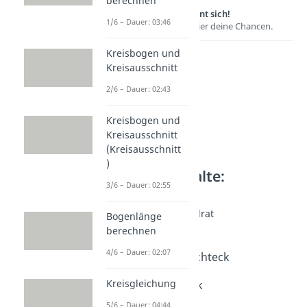
berechnen
Lernen lohnt sich!
1/6 – Dauer: 03:46
Entdecke hier deine Chancen.
Kreisbogen und
Kreisausschnitt
2/6 – Dauer: 02:43
Kreisbogen und
Kreisausschnitt
(Kreisausschnitt
)
Weitere Inhalte:
3/6 – Dauer: 02:55
Geometrie
Rechteck und Quadrat
Bogenlänge
Rechteck
berechnen
Dauer: 02:50
4/6 – Dauer: 02:07
Flächeninhalt Rechteck
Dauer: 03:41
Kreisgleichung
Umfang Rechteck
Dauer: 02:21
5/6 – Dauer: 04:44