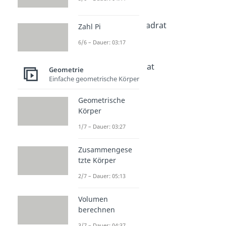
Quadrat
Dauer: 03:20
Flächeninhalt Quadrat
Zahl Pi
Dauer: 02:59
6/6 – Dauer: 03:17
Umfang Quadrat
Dauer: 03:12
Diagonale Quadrat
Geometrie
Dauer: 02:25
Einfache geometrische Körper
Geometrische
Körper
1/7 – Dauer: 03:27
Zusammengese
tzte Körper
2/7 – Dauer: 05:13
Volumen
berechnen
3/7 – Dauer: 04:37