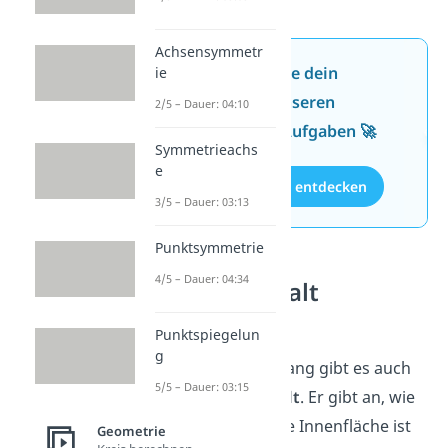
Achsensymmetr
Jetzt neu: Teste dein
ie
Wissen mit unseren
2/5 – Dauer: 04:10
kostenlosen Aufgaben 🚀
Symmetrieachs
e
Aufgaben entdecken
3/5 – Dauer: 03:13
Punktsymmetrie
4/5 – Dauer: 04:34
Flächeninhalt
Rechteck
Punktspiegelun
g
Neben dem Umfang gibt es auch
5/5 – Dauer: 03:15
den
Flächeninhalt
. Er gibt an, wie
groß die gesamte Innenfläche ist
Geometrie