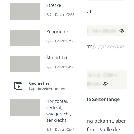
Strecke
b) a = 7 cm, b = 7 cm
5/7 – Dauer: 02:58
Lösung:
U = 2 · (7 + 7) = 2 · 14 = 28 cm
Kongruenz
6/7 – Dauer: 02:56
c) a = 1 m, b = 40 cm
(Tipp: Rechne
alles in cm um.)
Ähnlichkeit
Lösung:
7/7 – Dauer: 04:55
1 m = 100 cm → U = 2 · (100 +
Geometrie
40) = 2 · 140 = 280 cm
Lagebezeichnungen
Mittel — Fehlende Seitenlänge
Horizontal,
berechnen
vertikal,
waagerecht,
senkrecht
Hier ist der Umfang bekannt, aber
eine Seitenlänge fehlt. Stelle die
1/5 – Dauer: 02:41