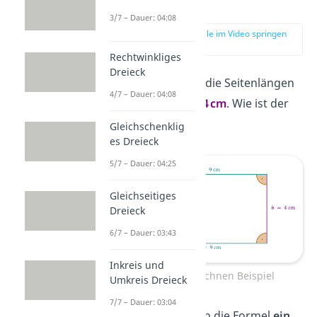
berechnen
3/7 – Dauer: 04:08
zur Stelle im Video springen
(01:24)
Rechtwinkliges
Dreieck
Ein Rechteck hat die Seitenlängen
4/7 – Dauer: 04:08
a = 9 cm
und
b = 4 cm
. Wie ist der
Umfang
?
Gleichschenklig
es Dreieck
5/7 – Dauer: 04:25
Gleichseitiges
Dreieck
6/7 – Dauer: 03:43
Inkreis und
Umfang berechnen Beispiel
Umkreis Dreieck
7/7 – Dauer: 03:04
Setze
die Werte in die Formel
ein