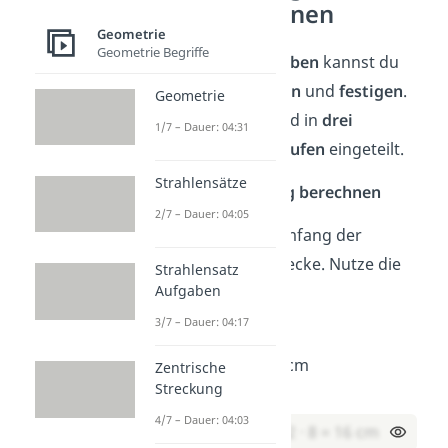
selber rechnen
Geometrie
Geometrie Begriffe
Mit diesen
Aufgaben
kannst du
das Gelernte
üben
und
festigen
.
Geometrie
Die Aufgaben sind in
drei
1/7 – Dauer: 04:31
Schwierigkeitsstufen
eingeteilt.
Strahlensätze
Leicht — Umfang berechnen
2/7 – Dauer: 04:05
Berechne den Umfang der
folgenden Rechtecke. Nutze die
Strahlensatz
Aufgaben
Formel:
U = 2 · (a + b)
3/7 – Dauer: 04:17
a) a = 5 cm, b = 3 cm
Zentrische
Streckung
Lösung:
4/7 – Dauer: 04:03
U = 2 · (5 + 3) = 2 · 8 = 16 cm