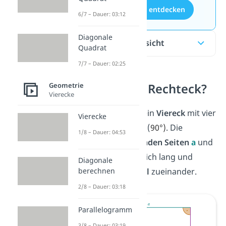
Aufgaben entdecken
6/7 – Dauer: 03:12
Diagonale
Inhaltsübersicht
Quadrat
7/7 – Dauer: 02:25
Was ist ein Rechteck?
Geometrie
Vierecke
Ein Rechteck ist ein
Viereck
mit vier
Vierecke
rechten Winkeln
(
90°)
. Die
1/8 – Dauer: 04:53
gegenüberliegenden Seiten
a
und
b
sind jeweils gleich lang und
Diagonale
verlaufen
parallel
zueinander.
berechnen
2/8 – Dauer: 03:18
Parallelogramm
3/8 – Dauer: 03:19