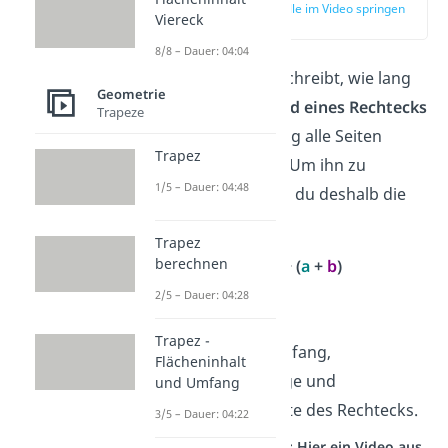
zur Stelle im Video springen
Viereck
(00:14)
8/8 – Dauer: 04:04
Der
Umfang
beschreibt, wie lang
Geometrie
der gesamte
Rand
eines Rechtecks
Trapeze
ist — also wie lang alle Seiten
Trapez
zusammen sind. Um ihn zu
1/5 – Dauer: 04:48
berechnen, nutzt du deshalb die
Formel:
Trapez
berechnen
U = 2 · (
a
+
b
)
2/5 – Dauer: 04:28
Dabei steht:
Trapez -
U
für den Umfang,
Flächeninhalt
a
für die Länge und
und Umfang
b
für die Breite des Rechtecks.
3/5 – Dauer: 04:22
Studyflix vernetzt: Hier ein Video aus