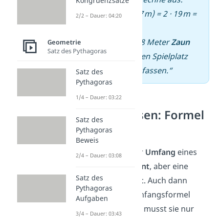
Kongruenzsätze
U = 2 · (12 m + 7 m) = 2 · 19 m =
2/2 – Dauer: 04:20
38 m
–
„Es werden 38 Meter
Zaun
Geometrie
Satz des Pythagoras
benötigt, um den Spielplatz
komplett einzufassen.“
Satz des
Pythagoras
1/4 – Dauer: 03:22
Sonderwissen: Formel
Satz des
umstellen
Pythagoras
Beweis
Manchmal ist der
Umfang
eines
2/4 – Dauer: 03:08
Rechtecks
bekannt
, aber eine
Satz des
Seitenlänge
fehlt
. Auch dann
Pythagoras
kannst du die Umfangsformel
Aufgaben
verwenden — du musst sie nur
3/4 – Dauer: 03:43