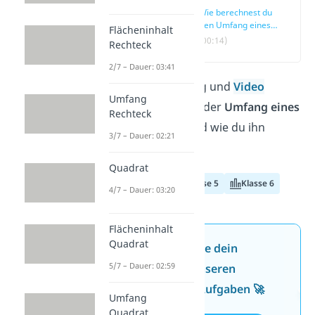
Wie berechnest du
den Umfang eines
Flächeninhalt
Rechtecks?
(00:14)
Rechteck
2/7 – Dauer: 03:41
In diesem Beitrag und
Video
Umfang
erfährst du, was der
Umfang eines
Rechteck
Rechtecks
ist und wie du ihn
3/7 – Dauer: 02:21
berechnest.
Quadrat
Klasse 4
Klasse 5
Klasse 6
4/7 – Dauer: 03:20
Flächeninhalt
Quadrat
Jetzt neu: Teste dein
5/7 – Dauer: 02:59
Wissen mit unseren
kostenlosen Aufgaben 🚀
Umfang
Quadrat