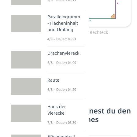
Parallelogramm
- Flächeninhalt
und Umfang
Umfang Rechteck
4/8 – Dauer: 03:31
Drachenviereck
5/8 – Dauer: 04:00
Raute
6/8 – Dauer: 04:20
Haus der
Wie berechnest du den
Vierecke
Umfang eines
7/8 – Dauer: 03:30
Rechtecks?
Flächeninhalt