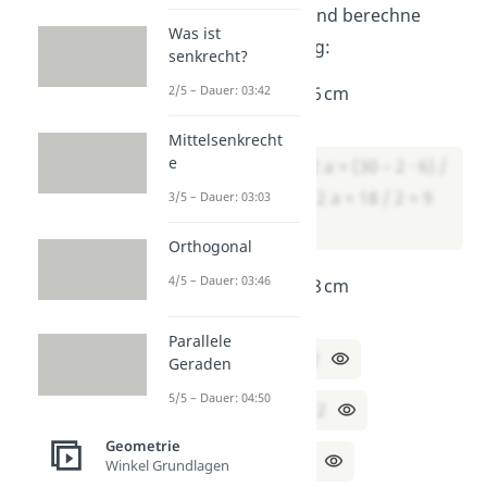
Formel erst um und berechne
Was ist
dann den Umfang:
senkrecht?
a) U = 30 cm, b = 6 cm
2/5 – Dauer: 03:42
Lösung:
Mittelsenkrecht
e
a = (U – 2 · b) / 2 a = (30 – 2 · 6) /
2 a = (30 – 12) / 2 a = 18 / 2 = 9
3/5 – Dauer: 03:03
cm
Orthogonal
4/5 – Dauer: 03:46
b) U = 24 cm, a = 8 cm
Lösung:
Parallele
b = (U – 2 · a) / 2
Geraden
5/5 – Dauer: 04:50
b = (24 – 2 · 8) / 2
Geometrie
b = (24 – 16) / 2
Winkel Grundlagen