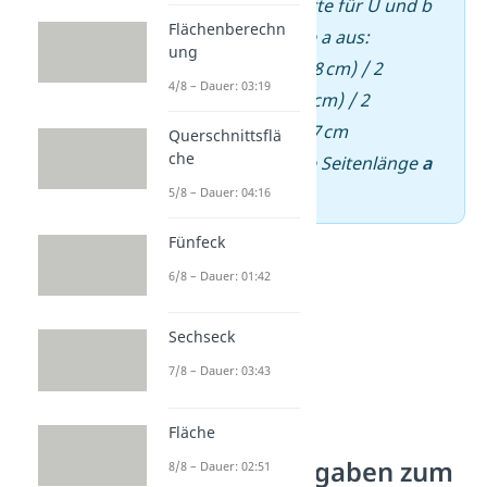
–
Setze
die Werte für U und b
Flächenberechn
ein
und rechne a aus:
ung
a = (30 cm – 2 · 8 cm) / 2
4/8 – Dauer: 03:19
a = (30 cm – 16 cm) / 2
a = 14 cm / 2 = 7 cm
Querschnittsflä
che
–
„Die fehlende Seitenlänge
a
ist 7 cm lang.“
5/8 – Dauer: 04:16
Fünfeck
6/8 – Dauer: 01:42
Sechseck
7/8 – Dauer: 03:43
Fläche
Übungsaufgaben zum
8/8 – Dauer: 02:51