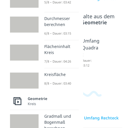
5/8 – Dauer: 03:42
Beliebte Inhalte aus dem
Durchmesser
Bereich
Geometrie
berechnen
6/8 – Dauer: 03:15
Quadra
Flächeni
Umfang
Flächeninhalt
t
nhalt
Quadra
Kreis
Dauer:
Quadra
t
03:20
t
Dauer:
7/8 – Dauer: 04:26
03:12
Dauer:
02:59
Kreisfläche
8/8 – Dauer: 03:40
Geometrie
Kreis
Gradmaß und
zur Videoseite: Umfang Rechteck
Bogenmaß