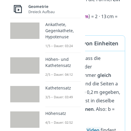
Geometrie
und
rechne aus:
Dreieck Aufbau
U = 2 · (
9 cm
+
4 cm
) = 2 · 13 cm =
26 cm
Ankathete,
Gegenkathete,
Hypotenuse
Umrechnen von Einheiten
1/5 – Dauer: 03:24
Achte darauf, dass die
Höhen- und
Kathetensatz
Maßeinheiten
der
Seitenlängen immer
gleich
2/5 – Dauer: 04:12
sein müssen. Sind die Seiten a
Kathetensatz
= 10 cm und b = 0,2 m gegeben,
3/5 – Dauer: 03:49
musst du sie erst in dieselbe
Einheit
umrechnen
. Also: b =
Höhensatz
0,2 m = 20 cm.
4/5 – Dauer: 02:52
Tipp:
In diesem
Video
findest