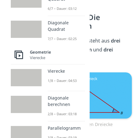
6/7 – Dauer: 03:12
Dreieck — Die
Diagonale
Grundlagen
Quadrat
7/7 – Dauer: 02:25
Jedes Dreieck besteht aus
drei
Ecken
,
drei Seiten
und
drei
Geometrie
Vierecke
Winkeln
.
Vierecke
1/8 – Dauer: 04:53
Diagonale
berechnen
2/8 – Dauer: 03:18
Grundlagen Dreiecke
Parallelogramm
3/8 – Dauer: 03:19