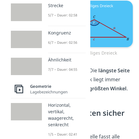
Strecke
5/7 – Dauer: 02:58
Kongruenz
6/7 – Dauer: 02:56
Stumpfwinkliges Dreieck
Ähnlichkeit
7/7 – Dauer: 04:55
Schon gewusst?
Die
längste Seite
bei einem Dreieck liegt immer
Geometrie
gegenüber
dem
größten Winkel
.
Lagebezeichnungen
Horizontal,
Dreiecksarten sicher
vertikal,
waagerecht,
erkennen
senkrecht
1/5 – Dauer: 02:41
Die folgende Tabelle fasst alle