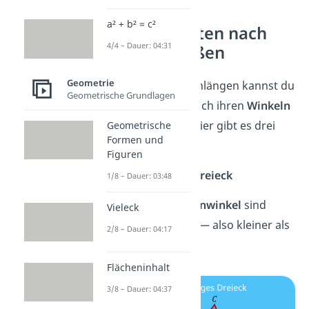
a² + b² = c²
Dreiecksarten nach
4/4 – Dauer: 04:31
Winkelgrößen
Geometrie
Neben den Seitenlängen kannst du
Geometrische Grundlagen
Dreiecke auch nach ihren
Winkeln
einteilen
. Auch hier gibt es drei
Geometrische
Formen und
Arten:
Figuren
Spitzwinkliges Dreieck
1/8 – Dauer: 03:48
Alle drei
Innenwinkel
sind
Vieleck
spitzwinklig
— also kleiner als
2/8 – Dauer: 04:17
90°.
Flächeninhalt
3/8 – Dauer: 04:37