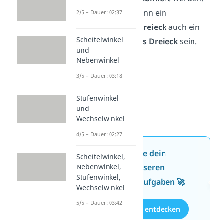
Beispielsweise kann ein
2/5 – Dauer: 02:37
rechtwinkliges Dreieck
auch ein
Scheitelwinkel
gleichschenkliges Dreieck
sein.
und
Nebenwinkel
3/5 – Dauer: 03:18
Stufenwinkel
und
Wechselwinkel
4/5 – Dauer: 02:27
Jetzt neu: Teste dein
Scheitelwinkel,
Wissen mit unseren
Nebenwinkel,
Stufenwinkel,
kostenlosen Aufgaben 🚀
Wechselwinkel
5/5 – Dauer: 03:42
Aufgaben entdecken