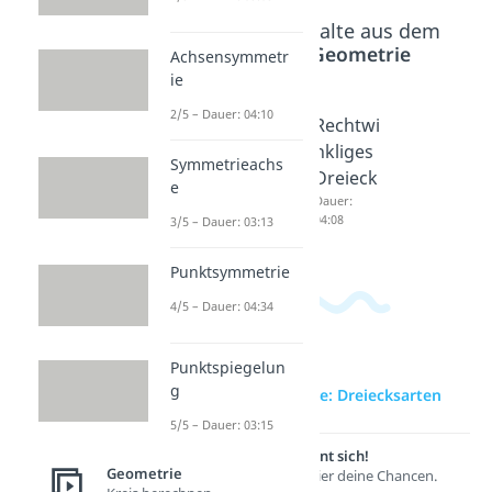
Beliebte Inhalte aus dem
Bereich
Geometrie
Achsensymmetr
ie
2/5 – Dauer: 04:10
Dreieck
Dreieck
Rechtwi
e
Dauer:
nkliges
Symmetrieachs
04:08
Dauer:
Dreieck
e
02:50
Dauer:
04:08
3/5 – Dauer: 03:13
Punktsymmetrie
4/5 – Dauer: 04:34
Punktspiegelun
g
zur Videoseite: Dreiecksarten
5/5 – Dauer: 03:15
Lernen lohnt sich!
Geometrie
Entdecke hier deine Chancen.