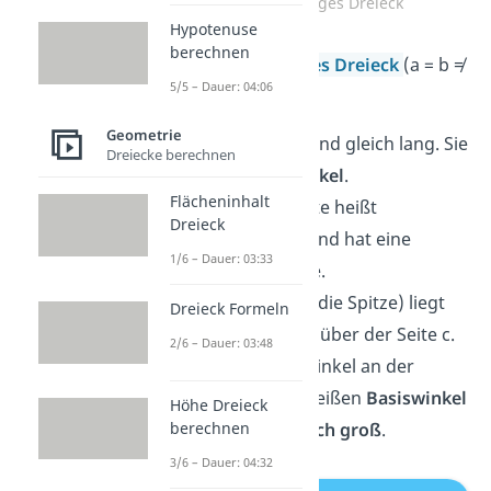
Gleichseitiges Dreieck
Hypotenuse
berechnen
Gleichschenkliges Dreieck
(a = b ≠
5/5 – Dauer: 04:06
c)
Geometrie
Zwei Seiten sind gleich lang. Sie
Dreiecke berechnen
heißen
Schenkel
.
Flächeninhalt
Die dritte Seite heißt
Dreieck
Grundseite
und hat eine
1/6 – Dauer: 03:33
andere Länge.
Der Punkt C (die Spitze) liegt
Dreieck Formeln
immer mittig über der Seite c.
2/6 – Dauer: 03:48
Die beiden Winkel an der
Grundseite heißen
Basiswinkel
Höhe Dreieck
berechnen
und sind
gleich
groß
.
3/6 – Dauer: 04:32