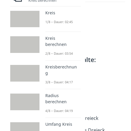
Kreis berechnen
Kreis
1/8 – Dauer: 02:45
Kreis
berechnen
2/8 – Dauer: 03:54
Weitere Inhalte:
Geometrie
Kreisberechnun
g
Dreiecke
Dreiecksarten
3/8 – Dauer: 04:17
Dauer: 02:07
Dreiecke
Radius
Dauer: 02:50
berechnen
Dreieck
4/8 – Dauer: 04:19
Dauer: 04:08
Rechtwinkliges Dreieck
Umfang Kreis
Dauer: 04:08
Gleichschenkliges Dreieck