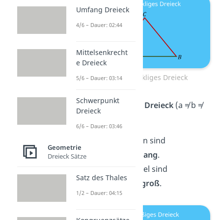
Umfang Dreieck
4/6 – Dauer: 02:44
Mittelsenkrecht
e Dreieck
Gleichschenkliges Dreieck
5/6 – Dauer: 03:14
Schwerpunkt
Unregelmäßiges Dreieck
(a ≠ b ≠
Dreieck
c)
6/6 – Dauer: 03:46
Alle drei Seiten sind
Geometrie
verschieden lang
.
Dreieck Sätze
Alle drei Winkel sind
Satz des Thales
verschieden groß
.
1/2 – Dauer: 04:15