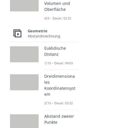
Volumen und
Oberfläche
4/4 – Dauer: 02:33
Geometrie
Abstandsrechnung
Euklidische
Distanz
1/10 – Dauer: 04:03
Dreidimensiona
les
Koordinatensyst
em
2/10 – Dauer: 03:32
Abstand zweier
Punkte