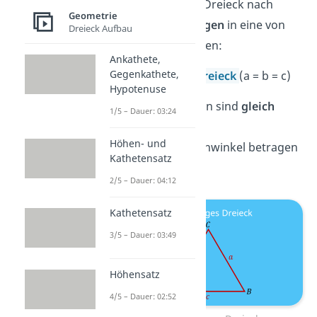
Du kannst jedes Dreieck nach
Geometrie
seinen
Seitenlängen
in eine von
Dreieck Aufbau
drei Arten
einteilen:
Ankathete,
Gegenkathete,
Gleichseitiges Dreieck
(a = b = c)
Hypotenuse
Alle drei Seiten sind
gleich
1/5 – Dauer: 03:24
lang
.
Höhen- und
Alle drei Innenwinkel betragen
Kathetensatz
genau
60°
.
2/5 – Dauer: 04:12
Kathetensatz
3/5 – Dauer: 03:49
Höhensatz
4/5 – Dauer: 02:52