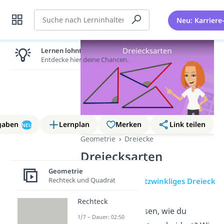
Suche
Neu: Karriere
Lernen lohnt sich!
Entdecke hier deine Chancen.
gaben
Lernplan
Merken
Link teilen
NEU
Geometrie
Dreiecke
Dreiecksarten
Geometrie
Rechteck und Quadrat
Übersicht
Spitzwinkliges Dreieck
Rechteck
Du möchtest wissen, wie du
1/7 – Dauer: 02:50