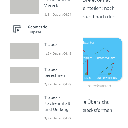
Dabei kannst du Dreiecke nach
Viereck
zwei Merkmalen einteilen: nach
8/8 – Dauer: 04:04
den
Seitenlängen
und nach den
Winkelgrößen
.
Geometrie
Trapeze
Trapez
1/5 – Dauer: 04:48
Trapez
berechnen
2/5 – Dauer: 04:28
Übersicht der Dreiecksarten
Trapez -
Hier siehst du eine Übersicht,
Flächeninhalt
und Umfang
worin sich die Dreiecksformen
unterscheiden
:
3/5 – Dauer: 04:22