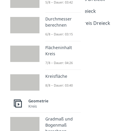
5/8 – Dauer: 03:42
Dauer: 04:25
Gleichseitiges Dreieck
Dauer: 03:43
Durchmesser
Inkreis und Umkreis Dreieck
berechnen
Dauer: 03:04
6/8 – Dauer: 03:15
Flächeninhalt
Kreis
7/8 – Dauer: 04:26
Kreisfläche
8/8 – Dauer: 03:40
Geometrie
Kreis
Gradmaß und
Bogenmaß