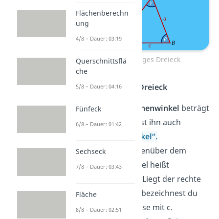
Flächenberechn
ung
4/8 – Dauer: 03:19
Spitzwinkliges Dreieck
Querschnittsflä
che
Rechtwinkliges Dreieck
5/8 – Dauer: 04:16
Genau
ein Innenwinkel
beträgt
Fünfeck
90°
. Du nennst ihn auch
6/8 – Dauer: 01:42
„rechter Winkel“.
Die Seite gegenüber dem
Sechseck
rechten Winkel heißt
7/8 – Dauer: 03:43
Hypotenuse
. Liegt der rechte
Winkel bei C, bezeichnest du
Fläche
die Hypotenuse mit c.
8/8 – Dauer: 02:51