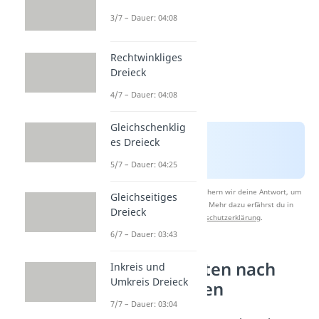
3/7 – Dauer: 04:08
Rechtwinkliges
Dreieck
4/7 – Dauer: 04:08
Gleichschenklig
es Dreieck
5/7 – Dauer: 04:25
Nach Beantwortung speichern wir deine Antwort, um
Gleichseitiges
Studyflix zu verbessern. Mehr dazu erfährst du in
Dreieck
unserer
Datenschutzerklärung
.
6/7 – Dauer: 03:43
Dreiecksarten nach
Inkreis und
Umkreis Dreieck
Seitenlängen
7/7 – Dauer: 03:04