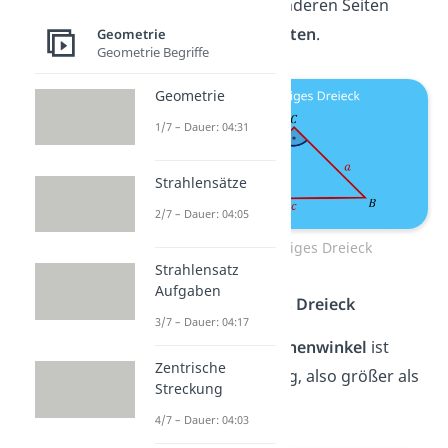
Die beiden anderen Seiten
heißen
Katheten
.
Geometrie
Geometrie Begriffe
Geometrie
1/7 – Dauer: 04:31
Strahlensätze
2/7 – Dauer: 04:05
Rechtwinkliges Dreieck
Strahlensatz
Aufgaben
Stumpfwinkliges Dreieck
3/7 – Dauer: 04:17
Genau
ein Innenwinkel
ist
Zentrische
stumpfwinklig, also größer als
Streckung
90°
.
4/7 – Dauer: 04:03