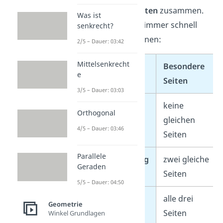
sechs Dreiecksarten
zusammen.
Was ist
So kannst du sie immer schnell
senkrecht?
und sicher zuordnen:
2/5 – Dauer: 03:42
Mittelsenkrecht
Besondere
e
Dreiecksart
Seiten
3/5 – Dauer: 03:03
Ungleichseitig
keine
Orthogonal
gleichen
4/5 – Dauer: 03:46
Seiten
Parallele
Gleichschenklig
zwei gleiche
Geraden
Seiten
5/5 – Dauer: 04:50
Gleichseitig
alle drei
Geometrie
Seiten
Winkel Grundlagen