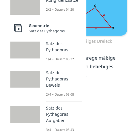
Kongruenzsätze
2/2 – Dauer: 04:20
Geometrie
Satz des Pythagoras
Unregelmäßiges Dreieck
Satz des
Pythagoras
Übrigens:
Das unregelmäßige
1/4 – Dauer: 03:22
Dreieck wird auch
beliebiges
Satz des
Dreieck
genannt.
Pythagoras
Beweis
2/4 – Dauer: 03:08
Satz des
Pythagoras
Aufgaben
3/4 – Dauer: 03:43