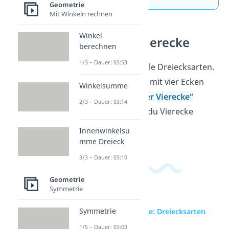
Geometrie
Mit Winkeln rechnen
Winkel
Haus der Vierecke
berechnen
1/3 – Dauer: 03:53
Jetzt kennst du alle Dreiecksarten.
Aber wie sieht es mit vier Ecken
Winkelsumme
aus? Im
„
Haus der Vierecke
“
2/3 – Dauer: 03:14
erfährst du, wie du Vierecke
ordnen kannst.
Innenwinkelsu
mme Dreieck
3/3 – Dauer: 03:10
Geometrie
Symmetrie
Symmetrie
zur Videoseite: Dreiecksarten
1/5 – Dauer: 03:03