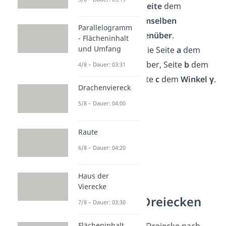
Dabei liegt jede
Seite
dem
Eckpunkt mit
demselben
Parallelogramm
Buchstaben gegenüber
.
- Flächeninhalt
und Umfang
Außerdem liegt die Seite
a
dem
Winkel α
gegenüber, Seite
b
dem
4/8 – Dauer: 03:31
Winkel β
und Seite
c
dem
Winkel γ
.
Drachenviereck
5/8 – Dauer: 04:00
Raute
6/8 – Dauer: 04:20
Haus der
Vierecke
Arten von Dreiecken
7/8 – Dauer: 03:30
Flächeninhalt