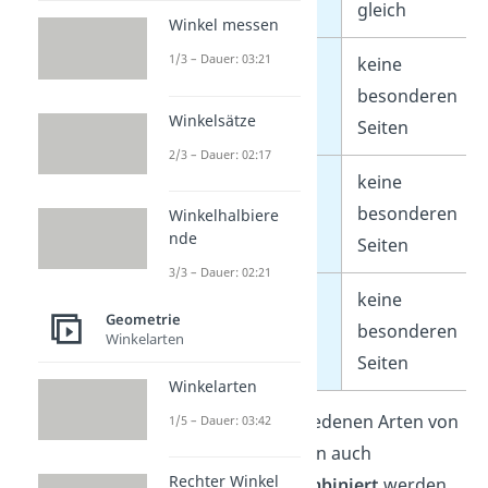
gleich
Winkel messen
1/3 – Dauer: 03:21
Spitzwinklig
keine
besonderen
Winkelsätze
Seiten
2/3 – Dauer: 02:17
Rechtwinklig
keine
besonderen
Winkelhalbiere
nde
Seiten
3/3 – Dauer: 02:21
Stumpfwinklig
keine
Geometrie
besonderen
Winkelarten
Seiten
Winkelarten
Tipp:
Die verschiedenen Arten von
1/5 – Dauer: 03:42
Dreiecken können auch
Rechter Winkel
miteinander kombiniert
werden.