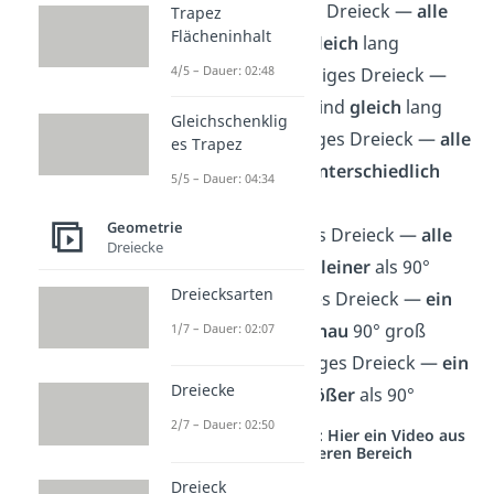
gleichseitiges Dreieck —
alle
Trapez
Flächeninhalt
Seiten
sind
gleich
lang
4/5 – Dauer: 02:48
gleichschenkliges Dreieck —
zwei
Seiten
sind
gleich
lang
Gleichschenklig
unregelmäßiges Dreieck —
alle
es Trapez
Seiten
sind
unterschiedlich
5/5 – Dauer: 04:34
lang
Geometrie
spitzwinkliges Dreieck —
alle
Dreiecke
Winkel
sind
kleiner
als 90°
Dreiecksarten
rechtwinkliges Dreieck —
ein
Winkel
ist
genau
90° groß
1/7 – Dauer: 02:07
stumpfwinkliges Dreieck —
ein
Dreiecke
Winkel
ist
größer
als 90°
2/7 – Dauer: 02:50
Studyflix vernetzt: Hier ein Video aus
einem anderen Bereich
Dreieck