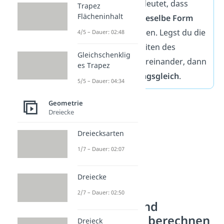
Kongruenz
bedeutet, dass
Trapez
Flächeninhalt
zwei Figuren
dieselbe Form
und Größe
haben. Legst du die
4/5 – Dauer: 02:48
vier Dreiecksseiten des
Gleichschenklig
Tetraeders übereinander, dann
es Trapez
sind sie
deckungsgleich
.
5/5 – Dauer: 04:34
Geometrie
Dreiecke
Dreiecksarten
1/7 – Dauer: 02:07
Dreiecke
2/7 – Dauer: 02:50
Volumen und
Oberfläche berechnen
Dreieck