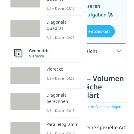
Wissen mit unseren
6/7 – Dauer: 03:12
kostenlosen Aufgaben 🚀
Diagonale
Quadrat
Aufgaben entdecken
7/7 – Dauer: 02:25
Inhaltsübersicht
Geometrie
Vierecke
Vierecke
Tetraeder — Volumen
1/8 – Dauer: 04:53
und Oberfläche
einfach erklärt
Diagonale
berechnen
zur Stelle im Video springen
2/8 – Dauer: 03:18
(00:15)
Parallelogramm
Ein
Tetraeder
ist eine
spezielle Art
3/8 – Dauer: 03:19