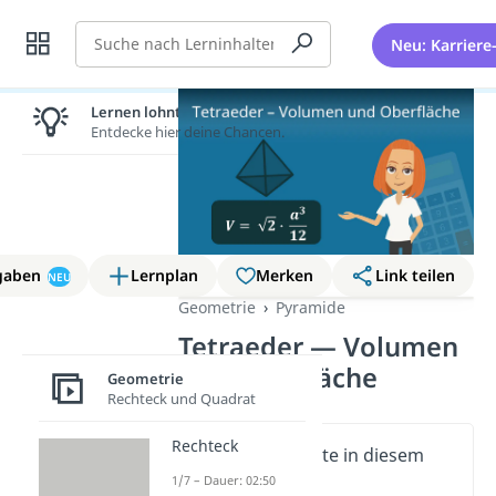
Suche
Neu: Karriere
Lernen lohnt sich!
Entdecke hier deine Chancen.
gaben
Lernplan
Merken
Link teilen
NEU
Geometrie
Pyramide
Tetraeder — Volumen
und Oberfläche
Geometrie
Rechteck und Quadrat
Rechteck
Wichtige Inhalte in diesem
Video
1/7 – Dauer: 02:50