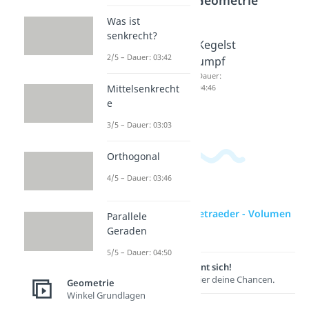
Was ist
senkrecht?
Oberflä
Volume
Kegelst
2/5 – Dauer: 03:42
che
n Kegel
umpf
Kegel
Dauer:
Dauer:
03:37
04:46
Mittelsenkrecht
Dauer:
e
03:30
3/5 – Dauer: 03:03
Orthogonal
4/5 – Dauer: 03:46
zur Videoseite: Tetraeder - Volumen
Parallele
und Oberfläche
Geraden
5/5 – Dauer: 04:50
Lernen lohnt sich!
Entdecke hier deine Chancen.
Geometrie
Winkel Grundlagen