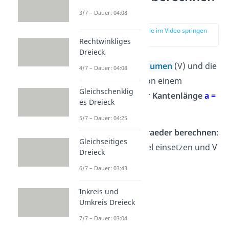
— Beispiel
3/7 – Dauer: 04:08
zur Stelle im Video springen
(00:57)
Rechtwinkliges
Dreieck
Berechne das
Volumen
(V) und die
4/7 – Dauer: 04:08
Oberfläche
(A) von einem
Gleichschenklig
Tetraeder mit der
Kantenlänge
a =
es Dreieck
5 cm
.
5/7 – Dauer: 04:25
Volumen Tetraeder berechnen
:
Gleichseitiges
a
in die Formel einsetzen und V
Dreieck
ausrechnen
6/7 – Dauer: 03:43
V =
Inkreis und
Umkreis Dreieck
7/7 – Dauer: 03:04
V =