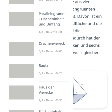
der
Pyramide
, die aus vier
gleichseitigen
,
kongruenten
Parallelogramm
Dreiecken
besteht. Davon ist ein
- Flächeninhalt
Dreieck die
Grundfläche
und die
und Umfang
anderen drei sind die
4/8 – Dauer: 03:31
Seitenflächen
. Dadurch hat der
Drachenviereck
Tetraeder
vier Ecken
und
sechs
5/8 – Dauer: 04:00
Kanten
mit der jeweils gleichen
Länge a
.
Raute
6/8 – Dauer: 04:20
Haus der
Vierecke
7/8 – Dauer: 03:30
Flächeninhalt