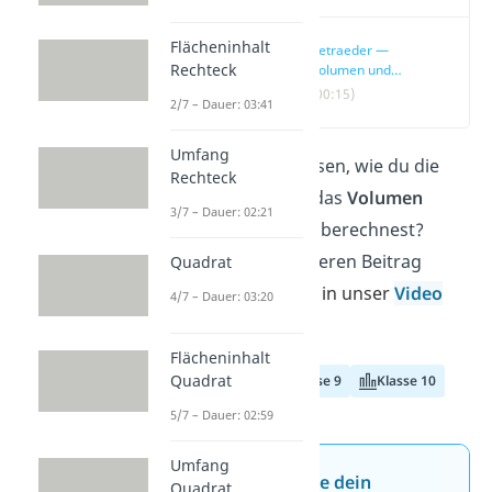
Flächeninhalt
Tetraeder —
Rechteck
Volumen und
Oberfläche einfach
(00:15)
2/7 – Dauer: 03:41
erklärt
Umfang
Du möchtest wissen, wie du die
Rechteck
Oberfläche
und das
Volumen
3/7 – Dauer: 02:21
eines
Tetraeders
berechnest?
Dann ließ dir unseren Beitrag
Quadrat
durch
und schau in unser
Video
4/7 – Dauer: 03:20
rein!
Flächeninhalt
Quadrat
Klasse 8
Klasse 9
Klasse 10
5/7 – Dauer: 02:59
Umfang
Jetzt neu: Teste dein
Quadrat