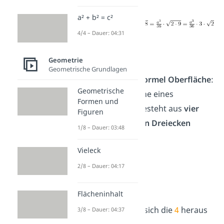
V =
a² + b² = c²
4/4 – Dauer: 04:31
V =
Geometrie
Geometrische Grundlagen
Herleitung Formel Oberfläche
:
Geometrische
Die Oberfläche eines
Formen und
Tetraeders besteht aus
vier
Figuren
gleichseitigen Dreiecken
1/8 – Dauer: 03:48
Vieleck
A =
4
· A
Dreieck
2/8 – Dauer: 04:17
A =
Flächeninhalt
→ hier
kürzt
sich die
4
heraus
3/8 – Dauer: 04:37