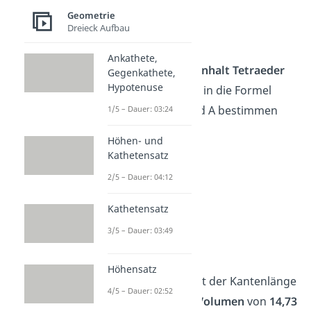
Geometrie
3
Dreieck Aufbau
V ≈ 14,73 cm
Ankathete,
Oberflächeninhalt Tetraeder
Gegenkathete,
Hypotenuse
berechnen
:
a
in die Formel
einsetzen und A bestimmen
1/5 – Dauer: 03:24
Höhen- und
2
A =
a
·
Kathetensatz
2/5 – Dauer: 04:12
2
A =
5
·
Kathetensatz
2
A ≈ 43,3 cm
3/5 – Dauer: 03:49
Höhensatz
Der
Tetraeder
mit der Kantenlänge
4/5 – Dauer: 02:52
a = 5 cm
hat ein
Volumen
von
14,73