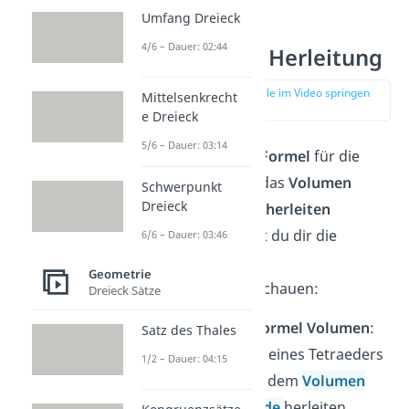
Umfang Dreieck
4/6 – Dauer: 02:44
Formeln — Herleitung
zur Stelle im Video springen
Mittelsenkrecht
(01:50)
e Dreieck
5/6 – Dauer: 03:14
Wenn du dir die
Formel
für die
Oberfläche
und das
Volumen
Schwerpunkt
Dreieck
eines Tetraeders
herleiten
möchtest, kannst du dir die
6/6 – Dauer: 03:46
folgenden
Geometrie
Rechnungen anschauen:
Dreieck Sätze
Herleitung Formel Volumen
:
Satz des Thales
Das Volumen eines Tetraeders
1/2 – Dauer: 04:15
lässt sich aus dem
Volumen
einer Pyramide
herleiten,