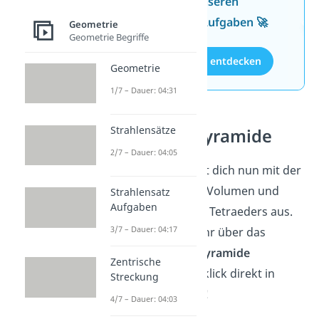
Wissen mit unseren
kostenlosen Aufgaben 🚀
Geometrie
Geometrie Begriffe
Aufgaben entdecken
Geometrie
1/7 – Dauer: 04:31
Strahlensätze
Volumen Pyramide
2/7 – Dauer: 04:05
Super! Du kennst dich nun mit der
Berechnung von Volumen und
Strahlensatz
Aufgaben
Oberfläche eines Tetraeders aus.
3/7 – Dauer: 04:17
Möchtest du mehr über das
Volumen
einer
Pyramide
Zentrische
erfahren? Dann klick direkt in
Streckung
unser
Video
rein!
4/7 – Dauer: 04:03