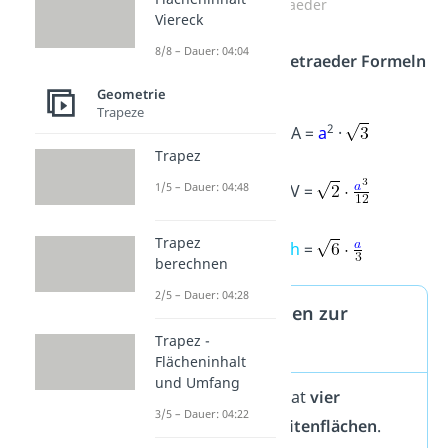
Tetraeder
Viereck
8/8 – Dauer: 04:04
Die wichtigsten
Tetraeder Formeln
sind:
Geometrie
Trapeze
2
Oberfläche
A =
a
·
Trapez
1/5 – Dauer: 04:48
Volumen
V =
Trapez
Höhe
h
=
berechnen
2/5 – Dauer: 04:28
Expertenwissen zur
Trapez -
Kongruenz
Flächeninhalt
und Umfang
Ein Tetraeder hat
vier
3/5 – Dauer: 04:22
kongruente Seitenflächen
.