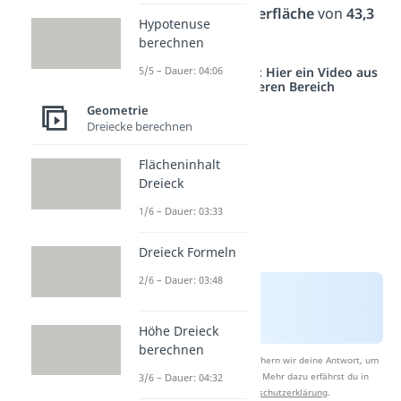
3
cm
und eine
Oberfläche
von
43,3
Hypotenuse
2
cm
.
berechnen
Studyflix vernetzt: Hier ein Video aus
5/5 – Dauer: 04:06
einem anderen Bereich
Geometrie
Dreiecke berechnen
Flächeninhalt
Dreieck
1/6 – Dauer: 03:33
Dreieck Formeln
2/6 – Dauer: 03:48
Höhe Dreieck
berechnen
Nach Beantwortung speichern wir deine Antwort, um
Studyflix zu verbessern. Mehr dazu erfährst du in
3/6 – Dauer: 04:32
unserer
Datenschutzerklärung
.