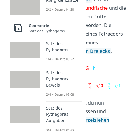
Kongruenzsätze
indem die
Grundfläche
und die
2/2 – Dauer: 04:20
Höhe
mit einem Drittel
multipliziert werden. Die
Geometrie
Satz des Pythagoras
Grundfläche
eines Tetraeders
ist die Fläche eines
Satz des
Pythagoras
gleichseitigen Dreiecks
.
1/4 – Dauer: 03:22
V
=
·
G
·
h
Pyramide
Satz des
Pythagoras
V
=
Beweis
Tetraeder
2/4 – Dauer: 03:08
→ das kannst du nun
Satz des
zusammenfassen
und
Pythagoras
teilweise Wurzelziehen
Aufgaben
3/4 – Dauer: 03:43