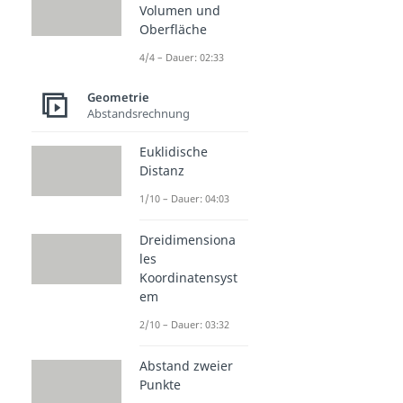
Volumen und
Oberfläche
4/4 – Dauer: 02:33
Geometrie
Abstandsrechnung
Euklidische
Distanz
1/10 – Dauer: 04:03
Dreidimensiona
les
Koordinatensyst
em
2/10 – Dauer: 03:32
Abstand zweier
Punkte