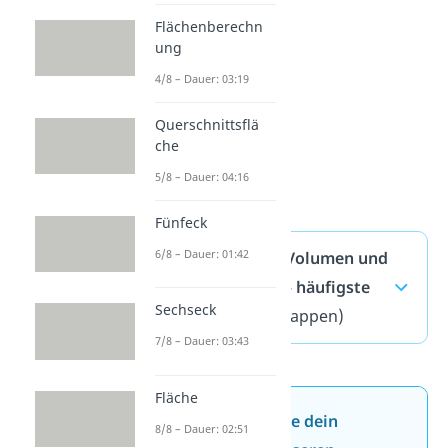
Flächenberechn
2
A =
a
·
ung
4/8 – Dauer: 03:19
Querschnittsflä
che
5/8 – Dauer: 04:16
Fünfeck
6/8 – Dauer: 01:42
Tetraeder — Volumen und
Oberfläche — häufigste
Sechseck
Fragen
(ausklappen)
7/8 – Dauer: 03:43
Fläche
Jetzt neu: Teste dein
8/8 – Dauer: 02:51