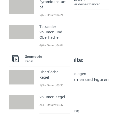
Pyramidenstum
Entdecke hier deine Chancen.
pf
5/6 – Dauer: 04:24
Tetraeder -
Volumen und
Oberfläche
6/6 – Dauer: 04:04
Geometrie
Weitere Inhalte:
Kegel
Geometrie
Oberfläche
Geometrische Grundlagen
Kegel
Geometrische Formen und Figuren
Dauer: 03:48
1/3 – Dauer: 03:30
Vieleck
Dauer: 04:17
Volumen Kegel
Flächeninhalt
2/3 – Dauer: 03:37
Dauer: 04:37
Flächenberechnung