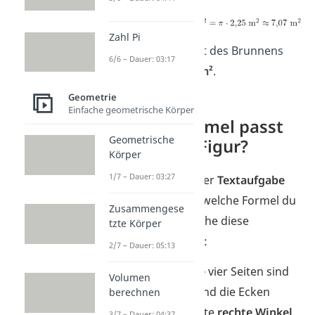
Zahl Pi
Der Flächeninhalt des Brunnens
6/6 – Dauer: 03:17
beträgt
ca. 7,07 m²
.
Geometrie
Einfache geometrische Körper
Welche Formel passt
Geometrische
zu meiner Figur?
Körper
1/7 – Dauer: 03:27
Stehst du vor einer
Textaufgabe
und weißt nicht, welche Formel du
Zusammengese
nutzen sollst? Gehe diese
tzte Körper
Checkliste
durch:
2/7 – Dauer: 05:13
Quadrat:
Alle
vier Seiten sind
Volumen
gleich lang
und die Ecken
berechnen
bilden perfekte
rechte Winkel
.
3/7 – Dauer: 04:37