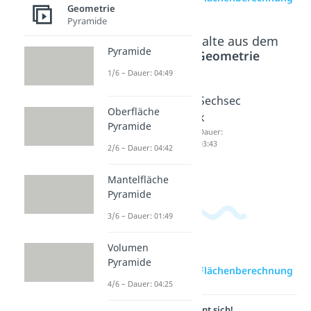
Geometrie
Pyramide
Beliebte Inhalte aus dem
Pyramide
Bereich
Geometrie
1/6 – Dauer: 04:49
Quersc
Fünfeck
Sechsec
Oberfläche
hnittsfl
Dauer:
k
Pyramide
01:42
äche
Dauer:
03:43
2/6 – Dauer: 04:42
Dauer:
04:16
Mantelfläche
Pyramide
3/6 – Dauer: 01:49
Volumen
Pyramide
zur Videoseite: Flächenberechnung
4/6 – Dauer: 04:25
Lernen lohnt sich!