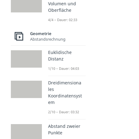
Volumen und
Oberfläche
4/4 – Dauer: 02:33
Geometrie
Abstandsrechnung
Euklidische
Distanz
1/10 – Dauer: 04:03
Dreidimensiona
les
Koordinatensyst
em
2/10 – Dauer: 03:32
Abstand zweier
Punkte