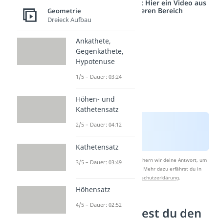
Studyflix vernetzt: Hier ein Video aus
einem anderen Bereich
Geometrie
Dreieck Aufbau
Ankathete,
Gegenkathete,
Hypotenuse
1/5 – Dauer: 03:24
Höhen- und
Kathetensatz
2/5 – Dauer: 04:12
Kathetensatz
Nach Beantwortung speichern wir deine Antwort, um
3/5 – Dauer: 03:49
Studyflix zu verbessern. Mehr dazu erfährst du in
unserer
Datenschutzerklärung
.
Höhensatz
4/5 – Dauer: 02:52
So berechnest du den