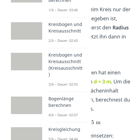
berechnen
Wichtig:
Wenn beim Kreis nur der
1/6 – Dauer: 03:46
Durchmesser
d
gegeben ist,
Kreisbogen und
berechnest du zuerst den
Radius
Kreisausschnitt
mit
r = d/2
und setzt ihn dann in
2/6 – Dauer: 02:43
die Formel ein.
Kreisbogen und
➡️Beispiel
Kreisausschnitt
(Kreisausschnitt
Ein runder Brunnen hat einen
)
Durchmesser von
d = 3 m
. Um die
3/6 – Dauer: 02:55
Formel für den Flächeninhalt
Bogenlänge
nutzen zu können, berechnest du
berechnen
zuerst den Radius.
4/6 – Dauer: 02:07
Kreisgleichung
Dann kannst du einsetzen:
5/6 – Dauer: 04:44