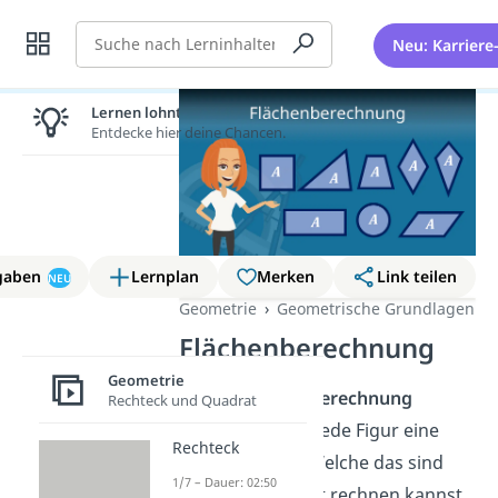
Suche
Neu: Karriere
Lernen lohnt sich!
Entdecke hier deine Chancen.
gaben
Lernplan
Merken
Link teilen
NEU
Geometrie
Geometrische Grundlagen
Flächenberechnung
Geometrie
Bei der
Flächenberechnung
Rechteck und Quadrat
brauchst du für jede Figur eine
Rechteck
eigene Formel. Welche das sind
1/7 – Dauer: 02:50
und wie du damit rechnen kannst,