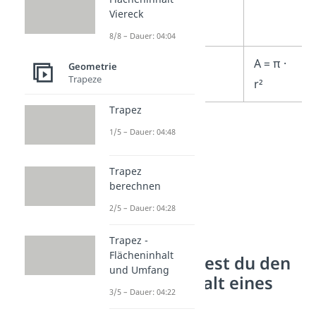
Viereck
8/8 – Dauer: 04:04
Kreis
A = π ·
Geometrie
Trapeze
r²
Trapez
1/5 – Dauer: 04:48
Trapez
berechnen
2/5 – Dauer: 04:28
Trapez -
Flächeninhalt
So berechnest du den
und Umfang
Flächeninhalt eines
3/5 – Dauer: 04:22
Quadrats