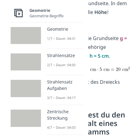
Winkel auf die Grundseite. In dem
Geometrie
Fall ist das auch die
Höhe
!
Geometrie Begriffe
➡️
Beispiel:
Geometrie
Ein Dreieck hat die Grundseite
g =
1/7 – Dauer: 04:31
8 cm
und die zugehörige
senkrechte Höhe
h = 5
cm
.
Strahlensätze
2/7 – Dauer: 04:05
Der Flächeninhalt des Dreiecks
Strahlensatz
Aufgaben
beträgt
20 cm²
.
3/7 – Dauer: 04:17
Zentrische
So berechnest du den
Streckung
Flächeninhalt eines
4/7 – Dauer: 04:03
Parallelogramms