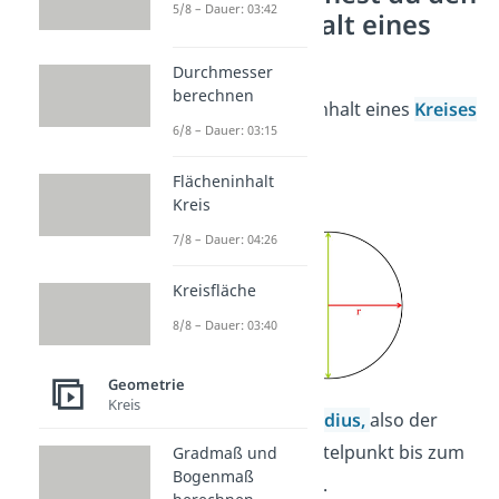
5/8 – Dauer: 03:42
Flächeninhalt eines
Kreises
Durchmesser
berechnen
Für den Flächeninhalt eines
Kreises
6/8 – Dauer: 03:15
gilt:
Flächeninhalt
A = π ·
r
²
Kreis
7/8 – Dauer: 04:26
Kreisfläche
8/8 – Dauer: 03:40
Geometrie
Kreis
Dabei ist
r
der
Radius
,
also der
Abstand vom Mittelpunkt bis zum
Gradmaß und
Bogenmaß
Rand des Kreises.