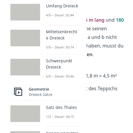
Umfang Dreieck
➡️Beispiel:
4/6 – Dauer: 02:44
Ein Teppich ist
2,5 m lang
und
180
cm breit
. Berechne seinen
Mittelsenkrecht
Flächeninhalt. Da a und b nicht
e Dreieck
dieselbe Einheit
haben, musst du
5/6 – Dauer: 03:14
erstmal
umrechnen
.
Schwerpunkt
180 cm → 1,8 m
Dreieck
A = a · b = 2,5 m · 1,8 m = 4,5 m²
6/6 – Dauer: 03:46
Der Flächeninhalt des Teppichs
Geometrie
Dreieck Sätze
beträgt
4,5 m²
.
Satz des Thales
1/2 – Dauer: 04:15