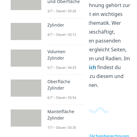
und Oberfläche
Die Flächenberechnung gehört zur
3/7 – Dauer: 03:26
Geometrie und ist ein wichtiges
Thema in der Mathematik. Wer
Zylinder
sich mit Flächen beschäftigt,
4/7 – Dauer: 03:12
ordnet Figuren den passenden
Formeln zu und vergleicht Seiten,
Volumen
Höhen, Diagonalen und Radien. Im
Zylinder
Mathematikbereich
findest du
5/7 – Dauer: 04:33
passende Videos zu diesem und
Oberfläche
verwandten Themen.
Zylinder
6/7 – Dauer: 03:54
Mantelfläche
Zylinder
7/7 – Dauer: 03:35
zur Videoseite: Flächenberechnung