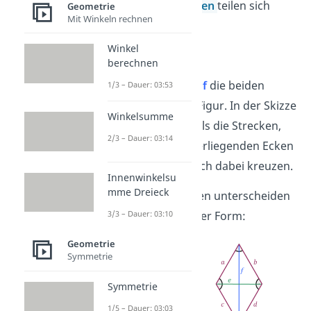
Raute
und
Drachen
teilen sich
Geometrie
Mit Winkeln rechnen
dieselbe Formel:
Winkel
berechnen
Dabei sind
e
und
f
die beiden
1/3 – Dauer: 03:53
Diagonalen
der Figur. In der Skizze
Winkelsumme
erkennst du sie als die Strecken,
2/3 – Dauer: 03:14
die die gegenüberliegenden Ecken
verbinden und sich dabei kreuzen.
Innenwinkelsu
mme Dreieck
Die beiden Figuren unterscheiden
3/3 – Dauer: 03:10
sich jedoch in ihrer Form:
Geometrie
Symmetrie
Symmetrie
1/5 – Dauer: 03:03