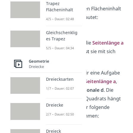
Trapez
Die Formel für den Flächeninhalt
Flächeninhalt
eines
Quadrats
lautet:
4/5 – Dauer: 02:48
A =
a
²
Gleichschenklig
es Trapez
Du nimmst also die
Seitenlänge a
5/5 – Dauer: 04:34
und
multiplizierst
sie mit sich
selbst.
Geometrie
Dreiecke
Manchmal gibt dir eine Aufgabe
Dreiecksarten
jedoch nicht die
Seitenlänge a
,
1/7 – Dauer: 02:07
sondern die
Diagonale d
. Die
Diagonale eines Quadrats hängt
Dreiecke
mit der Seite über folgende
2/7 – Dauer: 02:50
Beziehung zusammen:
Dreieck