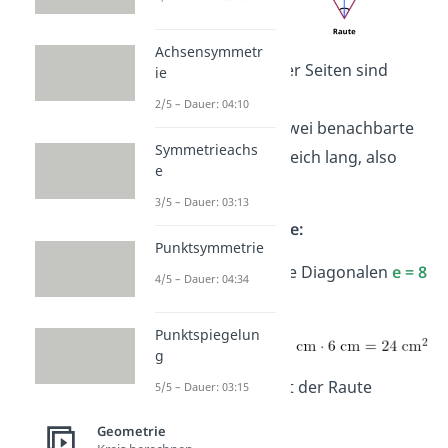
Achsensymmetr
Raute:
Alle vier Seiten sind
ie
gleich lang.
2/5 – Dauer: 04:10
Drachen:
Je zwei benachbarte
Symmetrieachs
Seiten sind gleich lang, also
e
zwei Paare.
3/5 – Dauer: 03:13
➡️Beispiel – Raute:
Punktsymmetrie
Eine Raute hat die Diagonalen
e = 8
4/5 – Dauer: 04:34
cm
und
f = 6 cm
.
Punktspiegelun
g
Der Flächeninhalt der Raute
5/5 – Dauer: 03:15
beträgt
24 cm²
.
Geometrie