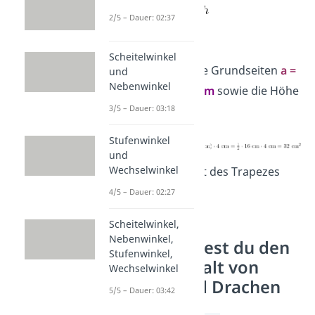
2/5 – Dauer: 02:37
➡️Beispiel:
Scheitelwinkel
Ein Trapez hat die Grundseiten
a =
und
Nebenwinkel
10 cm
und
c = 6 cm
sowie die Höhe
3/5 – Dauer: 03:18
h = 4 cm
.
Stufenwinkel
und
Wechselwinkel
Der Flächeninhalt des Trapezes
beträgt
32 cm²
.
4/5 – Dauer: 02:27
Scheitelwinkel,
Nebenwinkel,
So berechnest du den
Stufenwinkel,
Flächeninhalt von
Wechselwinkel
Rauten und Drachen
5/5 – Dauer: 03:42