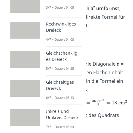
3/7 – Dauer: 04:08
Wenn du das
nach a² umformst
,
erhältst du eine direkte Formel für
Rechtwinkliges
den Flächeninhalt:
Dreieck
4/7 – Dauer: 04:08
➡️Beispiel:
Gleichschenklig
es Dreieck
Ein Quadrat hat die Diagonale
d =
5/7 – Dauer: 04:25
6 cm
. Berechne den Flächeninhalt.
Das setzt du nur in die Formel ein
Gleichseitiges
Dreieck
und rechnest aus:
6/7 – Dauer: 03:43
Inkreis und
Der Flächeninhalt des Quadrats
Umkreis Dreieck
beträgt
18 cm²
.
7/7 – Dauer: 03:04