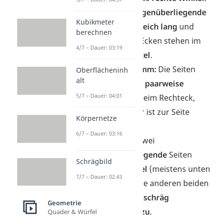
Rechteck:
Gegenüberliegende
Kubikmeter
Seiten sind
gleich lang
und
berechnen
parallel
. Die Ecken stehen im
4/7 – Dauer: 03:19
rechten Winkel
.
Parallelogramm:
Die Seiten
Oberflächeninh
alt
sind genauso
paarweise
5/7 – Dauer: 04:01
parallel
wie beim Rechteck,
aber die Figur ist zur Seite
Körpernetze
gekippt
.
6/7 – Dauer: 03:16
Trapez:
Nur zwei
gegenüberliegende
Seiten
Schrägbild
laufen
parallel
(meistens unten
7/7 – Dauer: 02:43
und oben). Die anderen beiden
Seiten laufen
schräg
Geometrie
aufeinander zu
.
Quader & Würfel