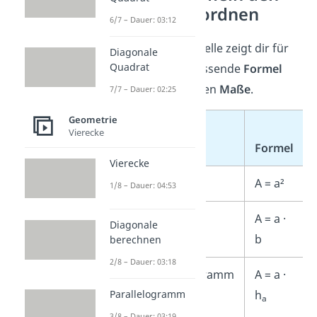
Figuren zuordnen
6/7 – Dauer: 03:12
Die folgende Tabelle zeigt dir für
Diagonale
Quadrat
jede Figur die passende
Formel
und die benötigten
Maße
.
7/7 – Dauer: 02:25
Geometrie
Vierecke
Figur
Formel
Vierecke
Quadrat
A = a²
1/8 – Dauer: 04:53
Rechteck
A = a ·
Diagonale
b
berechnen
2/8 – Dauer: 03:18
Parallelogramm
A = a ·
h
Parallelogramm
a
3/8 – Dauer: 03:19