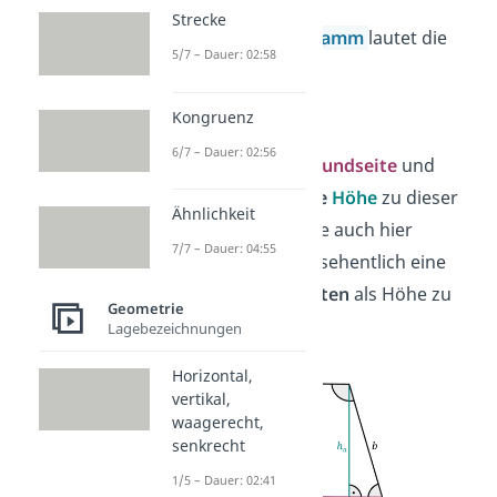
Strecke
Beim
Parallelogramm
lautet die
5/7 – Dauer: 02:58
Formel:
A =
a
·
h
Kongruenz
a
6/7 – Dauer: 02:56
Dabei ist
a
die
Grundseite
und
h
die
senkrechte
Höhe
zu dieser
a
Ähnlichkeit
Grundseite. Achte auch hier
7/7 – Dauer: 04:55
darauf,
nicht
versehentlich eine
der
schrägen Seiten
als Höhe zu
Geometrie
nehmen.
Lagebezeichnungen
Horizontal,
vertikal,
waagerecht,
senkrecht
1/5 – Dauer: 02:41