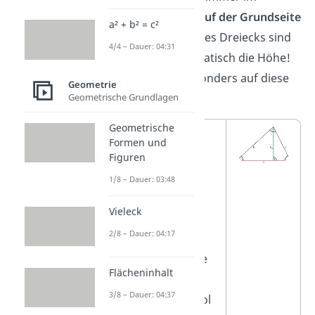
rechten Winkel auf der Grundseite
a² + b² = c²
g
. Die
Schenkel
des Dreiecks sind
4/4 – Dauer: 04:31
also
nicht
automatisch die Höhe!
Achte daher besonders auf diese
Geometrie
zwei Fälle:
Geometrische Grundlagen
Geometrische
Spitzwinkliges
Formen und
Dreieck:
Die
Figuren
Höhe
1/8 – Dauer: 03:48
fällt auf die
Vieleck
Grundseite
2/8 – Dauer: 04:17
selbst.
Du erkennst sie
Flächeninhalt
an dem kleinen
3/8 – Dauer: 04:37
Rechtecksymbol