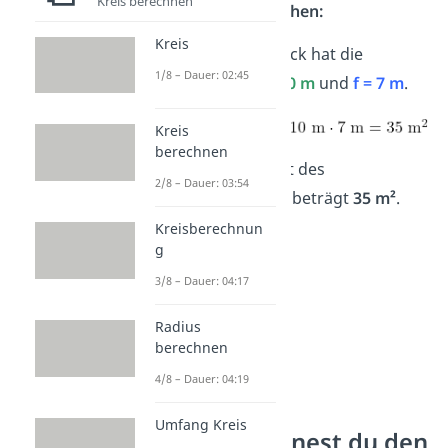
Kreis berechnen
➡️Beispiel – Drachen:
Kreis
Ein Drachenviereck hat die
1/8 – Dauer: 02:45
Diagonalen
e = 10 m
und
f = 7 m
.
Kreis
berechnen
Der Flächeninhalt des
2/8 – Dauer: 03:54
Drachenvierecks beträgt
35 m²
.
Kreisberechnun
g
3/8 – Dauer: 04:17
Radius
berechnen
4/8 – Dauer: 04:19
Umfang Kreis
Wie berechnest du den