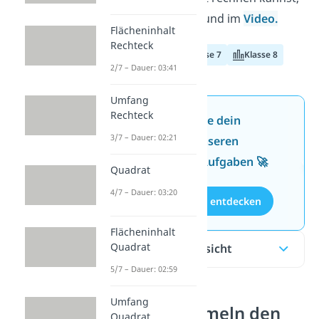
erfährst du hier und im
Video.
Flächeninhalt
Rechteck
Klasse 6
Klasse 7
Klasse 8
2/7 – Dauer: 03:41
Umfang
Rechteck
Jetzt neu: Teste dein
3/7 – Dauer: 02:21
Wissen mit unseren
kostenlosen Aufgaben 🚀
Quadrat
4/7 – Dauer: 03:20
Aufgaben entdecken
Flächeninhalt
Quadrat
Inhaltsübersicht
5/7 – Dauer: 02:59
Umfang
Flächenformeln den
Quadrat