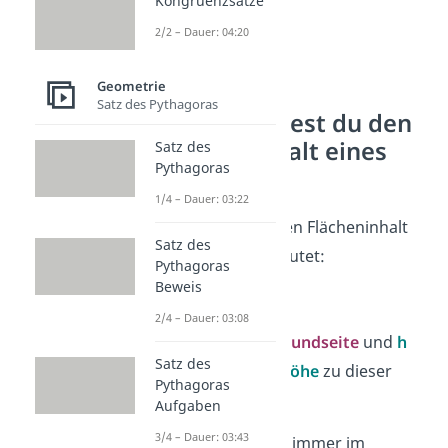
Kongruenzsätze
2/2 – Dauer: 04:20
Geometrie
Satz des Pythagoras
So berechnest du den
Flächeninhalt eines
Satz des
Pythagoras
Dreiecks
1/4 – Dauer: 03:22
Die Formel für den Flächeninhalt
Satz des
eines
Dreiecks
lautet:
Pythagoras
Beweis
2/4 – Dauer: 03:08
Dabei ist
g
die
Grundseite
und
h
Satz des
die
senkrechte
Höhe
zu dieser
Pythagoras
Grundseite.
Aufgaben
3/4 – Dauer: 03:43
Die
Höhe
h
steht immer im