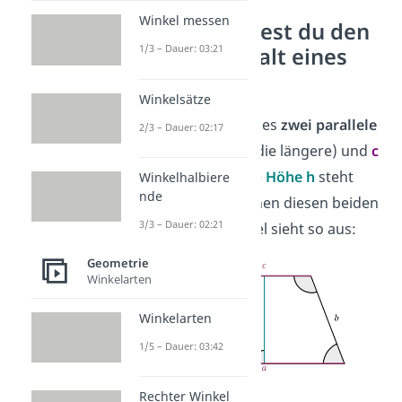
Winkel messen
So berechnest du den
1/3 – Dauer: 03:21
Flächeninhalt eines
Trapezes
Winkelsätze
Beim
Trapez
gibt es
zwei parallele
2/3 – Dauer: 02:17
Grundseiten:
a
(die längere) und
c
(die kürzere). Die
Höhe h
steht
Winkelhalbiere
nde
senkrecht
zwischen diesen beiden
3/3 – Dauer: 02:21
Seiten. Die Formel sieht so aus:
Geometrie
Winkelarten
Winkelarten
1/5 – Dauer: 03:42
Rechter Winkel