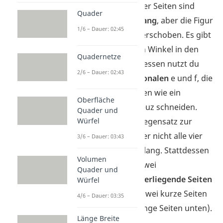
Raute:
Alle
vier Seiten sind
Quader
zwar
gleich lang
, aber die Figur
1/6 – Dauer: 02:45
ist
„schief“
verschoben. Es gibt
keine rechten Winkel in den
Quadernetze
Ecken. Stattdessen nutzt du
2/6 – Dauer: 02:43
hier die
Diagonalen
e und f, die
sich im Inneren wie ein
Oberfläche
perfektes Kreuz schneiden.
Quader und
Drache:
Im Gegensatz zur
Würfel
Raute sind hier nicht alle vier
3/6 – Dauer: 03:43
Seiten gleich lang. Stattdessen
Volumen
sind jeweils zwei
Quader und
nebeneinanderliegende Seiten
Würfel
gleich lang
(zwei kurze Seiten
4/6 – Dauer: 03:35
oben, zwei lange Seiten unten).
Länge Breite