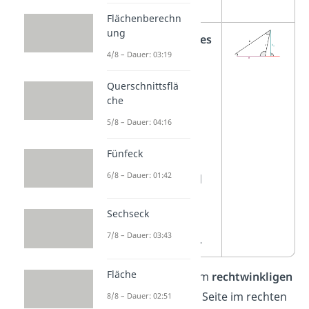
in der Skizze.
Flächenberechn
ung
Stumpfwinkliges
4/8 – Dauer: 03:19
Dreieck:
Die Höhe fällt
Querschnittsflä
außerhalb der
che
Grundseite.
5/8 – Dauer: 04:16
Verlängere die
Fünfeck
Grundseite
6/8 – Dauer: 01:42
gedanklich und
zeichne
Sechseck
dann die
7/8 – Dauer: 03:43
Senkrechte ein.
Fläche
Wichtig:
Bei einem
rechtwinkligen
Dreieck
fällt eine Seite im rechten
8/8 – Dauer: 02:51