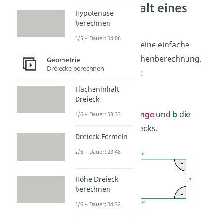
Flächeninhalt eines
Hypotenuse
Rechtecks
berechnen
5/5 – Dauer: 04:06
Das
Rechteck
ist eine einfache
Figur bei der Flächenberechnung.
Geometrie
Dreiecke berechnen
Die Formel lautet:
Flächeninhalt
A =
a
·
b
Dreieck
Dabei ist
a
die
Länge
und
b
die
1/6 – Dauer: 03:33
Breite
des Rechtecks.
Dreieck Formeln
2/6 – Dauer: 03:48
Höhe Dreieck
berechnen
3/6 – Dauer: 04:32