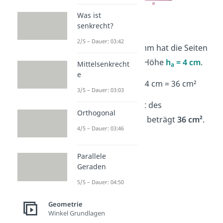
Was ist
➡️Beispiel:
senkrecht?
2/5 – Dauer: 03:42
Ein Parallelogramm hat die Seiten
a = 9 cm
und die Höhe
h
= 4 cm
.
Mittelsenkrecht
a
e
A = a · h
= 9 cm · 4 cm = 36 cm²
a
3/5 – Dauer: 03:03
Der Flächeninhalt des
Orthogonal
Parallelogramms beträgt
36 cm²
.
4/5 – Dauer: 03:46
Parallele
Geraden
5/5 – Dauer: 04:50
Geometrie
Winkel Grundlagen