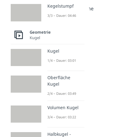
Dauer: 03:19
Kegelstumpf
Querschnittsfläche
Dauer: 04:16
3/3 – Dauer: 04:46
Fünfeck
Dauer: 01:42
Geometrie
Sechseck
Kugel
Dauer: 03:43
Fläche
Kugel
Dauer: 02:51
1/4 – Dauer: 03:01
Oberfläche
Kugel
2/4 – Dauer: 03:49
Volumen Kugel
3/4 – Dauer: 03:22
Halbkugel -